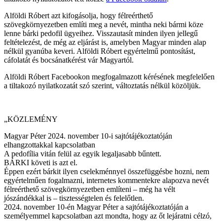
Alföldi Róbert azt kifogásolja, hogy félreérthető
szövegkörnyezetben említi meg a nevét, mintha neki bármi köze
lenne bárki pedofil ügyeihez. Visszautasít minden ilyen jellegű
feltételezést, de még az eljárást is, amelyben Magyar minden alap
nélkül gyanúba keveri. Alföldi Róbert egyértelmű pontosítást,
cáfolatát és bocsánatkérést vár Magyartól.
Alföldi Róbert Facebookon megfogalmazott kérésének megfelelően
a tiltakozó nyilatkozatát szó szerint, változtatás nélkül közöljük.
„KÖZLEMÉNY
Magyar Péter 2024. november 10-i sajtótájékoztatóján
elhangzottakkal kapcsolatban
A pedofília vitán felül az egyik legaljasabb bűntett.
BÁRKI követi is azt el.
Éppen ezért bárkit ilyen cselekménnyel összefüggésbe hozni, nem
egyértelműen fogalmazni, internetes kommentekre alapozva nevét
félreérthető szövegkörnyezetben említeni – még ha vélt
jószándékkal is – tisztességtelen és felelőtlen.
2024. november 10-én Magyar Péter a sajtótájékoztatóján a
személyemmel kapcsolatban azt mondta, hogy az őt lejáratni célzó,