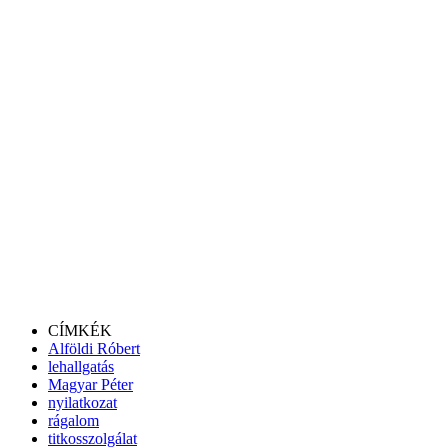
CÍMKÉK
Alföldi Róbert
lehallgatás
Magyar Péter
nyilatkozat
rágalom
titkosszolgálat