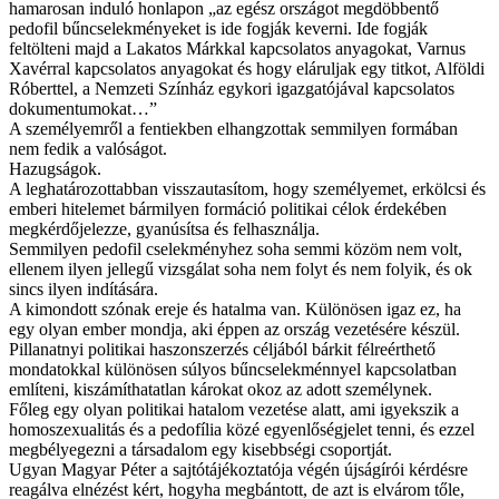
hamarosan induló honlapon „az egész országot megdöbbentő
pedofil bűncselekményeket is ide fogják keverni. Ide fogják
feltölteni majd a Lakatos Márkkal kapcsolatos anyagokat, Varnus
Xavérral kapcsolatos anyagokat és hogy eláruljak egy titkot, Alföldi
Róberttel, a Nemzeti Színház egykori igazgatójával kapcsolatos
dokumentumokat…”
A személyemről a fentiekben elhangzottak semmilyen formában
nem fedik a valóságot.
Hazugságok.
A leghatározottabban visszautasítom, hogy személyemet, erkölcsi és
emberi hitelemet bármilyen formáció politikai célok érdekében
megkérdőjelezze, gyanúsítsa és felhasználja.
Semmilyen pedofil cselekményhez soha semmi közöm nem volt,
ellenem ilyen jellegű vizsgálat soha nem folyt és nem folyik, és ok
sincs ilyen indítására.
A kimondott szónak ereje és hatalma van. Különösen igaz ez, ha
egy olyan ember mondja, aki éppen az ország vezetésére készül.
Pillanatnyi politikai haszonszerzés céljából bárkit félreérthető
mondatokkal különösen súlyos bűncselekménnyel kapcsolatban
említeni, kiszámíthatatlan károkat okoz az adott személynek.
Főleg egy olyan politikai hatalom vezetése alatt, ami igyekszik a
homoszexualitás és a pedofília közé egyenlőségjelet tenni, és ezzel
megbélyegezni a társadalom egy kisebbségi csoportját.
Ugyan Magyar Péter a sajtótájékoztatója végén újságírói kérdésre
reagálva elnézést kért, hogyha megbántott, de azt is elvárom tőle,