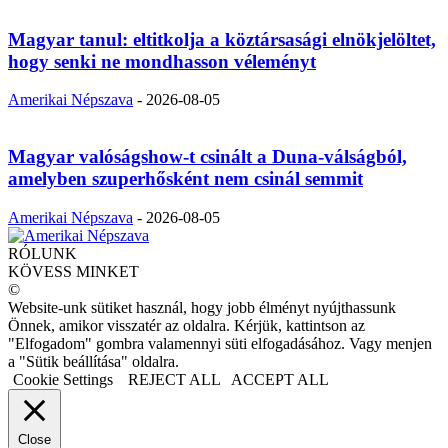
Magyar tanul: eltitkolja a köztársasági elnökjelöltet,
hogy senki ne mondhasson véleményt
Amerikai Népszava
-
2026-08-05
Magyar valóságshow-t csinált a Duna-válságból,
amelyben szuperhősként nem csinál semmit
Amerikai Népszava
-
2026-08-05
RÓLUNK
KÖVESS MINKET
©
Website-unk sütiket használ, hogy jobb élményt nyújthassunk
Önnek, amikor visszatér az oldalra. Kérjük, kattintson az
"Elfogadom" gombra valamennyi süti elfogadásához. Vagy menjen
a "Sütik beállítása" oldalra.
Cookie Settings
REJECT ALL
ACCEPT ALL
Close