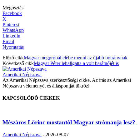
Megosztás
Facebook
X
Pinterest
WhatsApp
Linkedin
Email
Nyomtatás
Előző cikk
Magyar megpróbál elébe menni az újabb botránynak
Következő cikk
Magyar Péter lehallgatta a volt barátnőjét is
Amerikai Népszava
Az Amerikai Népszava szerkesztőségi cikke. Az írás az Amerikai
Népszava véleményét és álláspontját tükrözi.
KAPCSOLÓDÓ CIKKEK
Mészáros Lőrinc mostantól Magyar strómanja lesz?
Amerikai Népszava
-
2026-08-07