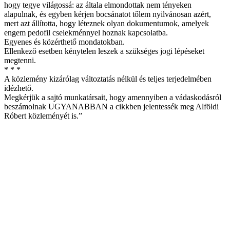
hogy tegye világossá: az általa elmondottak nem tényeken
alapulnak, és egyben kérjen bocsánatot tőlem nyilvánosan azért,
mert azt állította, hogy léteznek olyan dokumentumok, amelyek
engem pedofil cselekménnyel hoznak kapcsolatba.
Egyenes és közérthető mondatokban.
Ellenkező esetben kénytelen leszek a szükséges jogi lépéseket
megtenni.
* * *
A közlemény kizárólag változtatás nélkül és teljes terjedelmében
idézhető.
Megkérjük a sajtó munkatársait, hogy amennyiben a vádaskodásról
beszámolnak UGYANABBAN a cikkben jelentessék meg Alföldi
Róbert közleményét is.”