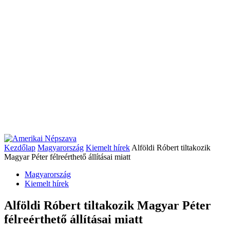
Kezdőlap
Magyarország
Kiemelt hírek
Alföldi Róbert tiltakozik
Magyar Péter félreérthető állításai miatt
Magyarország
Kiemelt hírek
Alföldi Róbert tiltakozik Magyar Péter
félreérthető állításai miatt