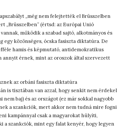
lapszabályt „még nem felejtették el Brüsszelben
rt „Brüsszelben” (értsd: az Európai Unió
 vannak, működik a szabad sajtó, alkotmányos és
g egy közönséges, ócska fasiszta diktatúra. De
 efféle hamis és képmutató, antidemokratikus
n annyit érnek, mint az oroszok által szervezett
sznek az orbáni fasiszta diktatúra
n is tisztában van azzal, hogy senkit nem érdekel
ami nem baj) és az országot (ez már sokkal nagyobb
nek a szankciók, mert akkor nem tudná mire fogni
lleni kampánnyal csak a magyarokat hülyíti,
i a szankciók, mint egy falat kenyér, hogy legyen