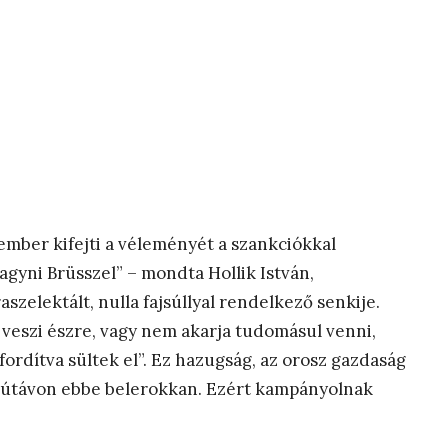
ember kifejti a véleményét a szankciókkal
agyni Brüsszel” – mondta Hollik István,
zelektált, nulla fajsúllyal rendelkező senkije.
m veszi észre, vagy nem akarja tudomásul venni,
ordítva sültek el”. Ez hazugság, az orosz gazdaság
szútávon ebbe belerokkan. Ezért kampányolnak