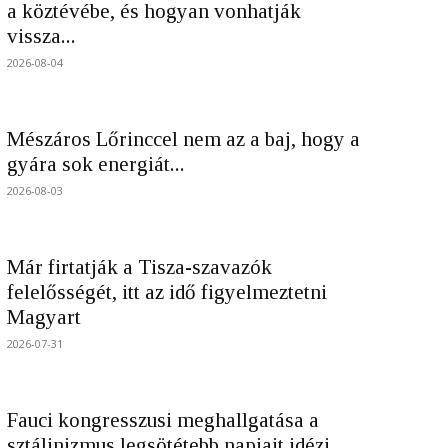
a köztévébe, és hogyan vonhatják
vissza...
2026-08-04
Mészáros Lőrinccel nem az a baj, hogy a
gyára sok energiát...
2026-08-03
Már firtatják a Tisza-szavazók
felelősségét, itt az idő figyelmeztetni
Magyart
2026-07-31
Fauci kongresszusi meghallgatása a
sztálinizmus legsötétebb napjait idézi