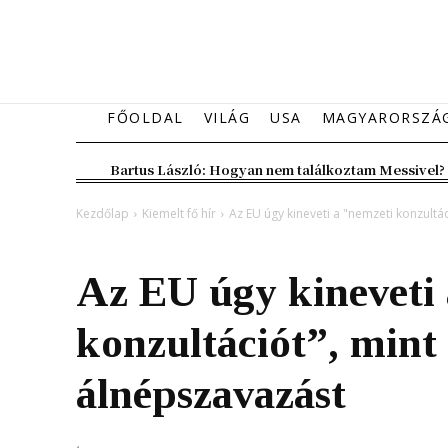
FŐOLDAL
VILÁG
USA
MAGYARORSZÁ
Bartus László: Hogyan nem találkoztam Messivel?
Kezdőlap
Kiemelt fő hír
Az EU úgy kineveti a "nemzeti konzultá
Kiemelt fő hír
Magyarország
Az EU úgy kineveti 
konzultációt”, mint 
álnépszavazást