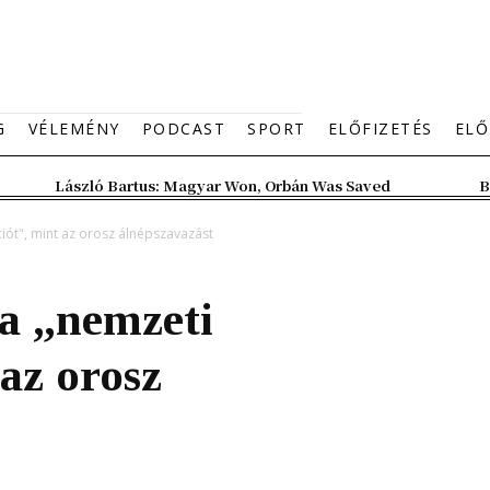
G
VÉLEMÉNY
PODCAST
SPORT
ELŐFIZETÉS
ELŐ
László Bartus: Magyar Won, Orbán Was Saved
B
ciót", mint az orosz álnépszavazást
a „nemzeti
az orosz