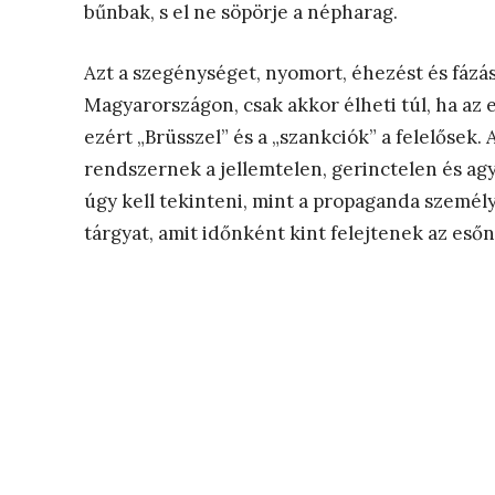
bűnbak, s el ne söpörje a népharag.
Azt a szegénységet, nyomort, éhezést és fázás
Magyarországon, csak akkor élheti túl, ha az 
ezért „Brüsszel” és a „szankciók” a felelősek. 
rendszernek a jellemtelen, gerinctelen és agya
úgy kell tekinteni, mint a propaganda személy
tárgyat, amit időnként kint felejtenek az esőn,