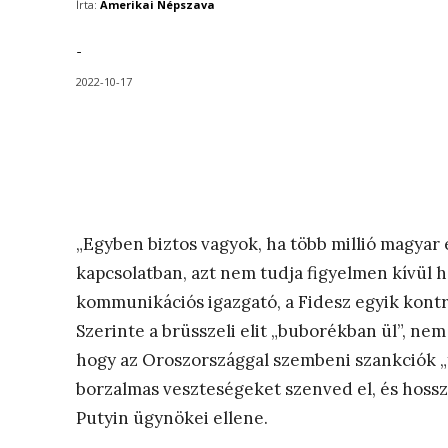
Írta:
Amerikai Népszava
-
2022-10-17
„Egyben biztos vagyok, ha több millió magyar 
kapcsolatban, azt nem tudja figyelmen kívül h
kommunikációs igazgató, a Fidesz egyik kontras
Szerinte a brüsszeli elit „buborékban ül”, ne
hogy az Oroszországgal szembeni szankciók „f
borzalmas veszteségeket szenved el, és hos
Putyin ügynökei ellene.