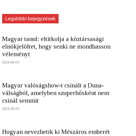
Legutóbbi bejegyzések
Magyar tanul: eltitkolja a köztársasági
elnökjelöltet, hogy senki ne mondhasson
véleményt
2026-08-05
Magyar valóságshow-t csinált a Duna-
válságból, amelyben szuperhősként nem
csinál semmit
2026-08-05
Hogyan nevezhetik ki Mészáros emberét