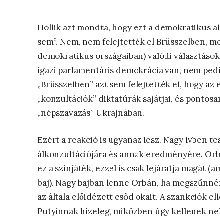
Hollik azt mondta, hogy ezt a demokratikus a
sem”. Nem, nem felejtették el Brüsszelben, me
demokratikus országaiban) valódi választások
igazi parlamentáris demokrácia van, nem pedi
„Brüsszelben” azt sem felejtették el, hogy az
„konzultációk” diktatúrák sajátjai, és pontosa
„népszavazás” Ukrajnában.
Ezért a reakció is ugyanaz lesz. Nagy ívben te
álkonzultációjára és annak eredményére. Orbá
ez a színjáték, ezzel is csak lejáratja magát (
baj). Nagy bajban lenne Orbán, ha megszűnné
az általa előidézett csőd okait. A szankciók e
Putyinnak hízeleg, miközben úgy kellenek nek