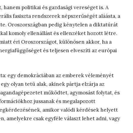
 hanem politikai és gazdasági vereséget is. A
erális fasiszta rendszerek népszerűségét aláásta, a
te. Oroszországban pedig kénytelen a diktatúrát
l komoly ellenállást és ellenzéket hozott létre.
iatt éri Oroszországot, különösen akkor, ha a
ergiafüggőséget és teljesen elveszíti az európai
ndta: egy demokráciában az emberek véleményét
gy olyan tetü alak, akinek pártja elzárja az
pagandagépezetet működtet, agymosást folytat, és
nformációkhoz jussanak és megalapozott
egkérdezésének, amikor valódi kérdések helyett
n, amelyekre csak egyféle választ lehet adni, vagy