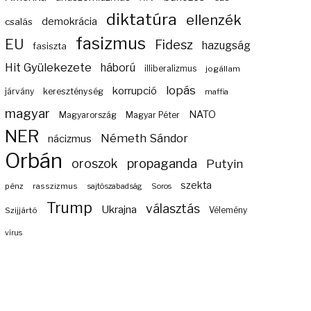
diktatúra
ellenzék
demokrácia
csalás
fasizmus
EU
Fidesz
hazugság
fasiszta
Hit Gyülekezete
háború
illiberalizmus
jogállam
lopás
korrupció
járvány
kereszténység
maffia
magyar
NATO
Magyarország
Magyar Péter
NER
Németh Sándor
nácizmus
Orbán
propaganda
oroszok
Putyin
szekta
pénz
rasszizmus
sajtószabadság
Soros
Trump
választás
Ukrajna
Szijjártó
Vélemény
vírus