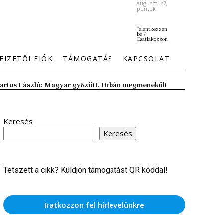
augusztus7,
péntek
Jelentkezzen
be /
Csatlakozzon
FIZETŐI FIÓK
TÁMOGATÁS
KAPCSOLAT
artus László: Magyar győzött, Orbán megmenekült
Keresés
Keresés
Tetszett a cikk? Küldjön támogatást QR kóddal!
Iratkozzon fel hírlevelünkre