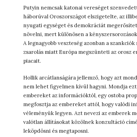
Putyin nemcsak katonai vereséget szenvedett,
háborúval Oroszországot elszigetelte, az illib
nyugati egységet és demokráciát megerősítet
növelni, mert különösen a kényszersorozásokka
A legnagyobb veszteség azonban a szankciók m
zsarolás miatt Európa megszünteti az orosz en
piacait.
Hollik arcátlanságára jellemző, hogy azt mo
nem lehet figyelmen kívül hagyni. Mondja ezt e
embereket az információktól, egy ostoba pro
megfosztja az embereket attól, hogy valódi i
véleményük legyen. Azt nevezi az emberek m
valótlan állításokat közölnek konzultáció címé
leköpdösni és megtaposni.