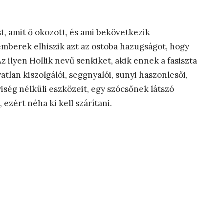
t, amit ő okozott, és ami bekövetkezik
emberek elhiszik azt az ostoba hazugságot, hogy
Az ilyen Hollik nevű senkiket, akik ennek a fasiszta
tlan kiszolgálói, seggnyalói, sunyi haszonlesői,
iség nélküli eszközeit, egy szócsőnek látszó
 ezért néha ki kell szárítani.