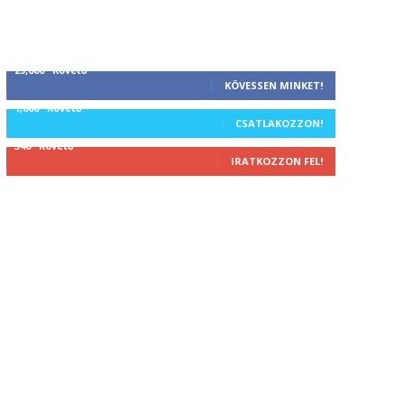
25,000
Követő
KÖVESSEN MINKET!
1,000
Követő
CSATLAKOZZON!
340
Követő
IRATKOZZON FEL!