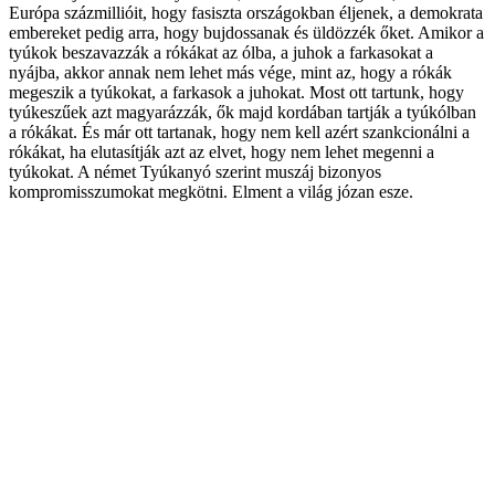
Európa százmillióit, hogy fasiszta országokban éljenek, a demokrata
embereket pedig arra, hogy bujdossanak és üldözzék őket. Amikor a
tyúkok beszavazzák a rókákat az ólba, a juhok a farkasokat a
nyájba, akkor annak nem lehet más vége, mint az, hogy a rókák
megeszik a tyúkokat, a farkasok a juhokat. Most ott tartunk, hogy
tyúkeszűek azt magyarázzák, ők majd kordában tartják a tyúkólban
a rókákat. És már ott tartanak, hogy nem kell azért szankcionálni a
rókákat, ha elutasítják azt az elvet, hogy nem lehet megenni a
tyúkokat. A német Tyúkanyó szerint muszáj bizonyos
kompromisszumokat megkötni. Elment a világ józan esze.