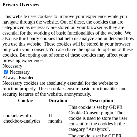
Privacy Overview
This website uses cookies to improve your experience while you
navigate through the website. Out of these, the cookies that are
categorized as necessary are stored on your browser as they are
essential for the working of basic functionalities of the website. We
also use third-party cookies that help us analyze and understand how
you use this website. These cookies will be stored in your browser
only with your consent. You also have the option to opt-out of these
cookies. But opting out of some of these cookies may affect your
browsing experience.
Necessary
Necessary
Always Enabled
Necessary cookies are absolutely essential for the website to
function properly. These cookies ensure basic functionalities and
security features of the website, anonymously.
Cookie
Duration
Description
This cookie is set by GDPR
Cookie Consent plugin. The
cookielawinfo-
11
cookie is used to store the user
checkbox-analytics
months
consent for the cookies in the
category "Analytics".
The cookie is set by GDPR