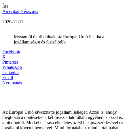
Írta:
Amerikai Népszava
-
2020-12-11
Mostantól ők diktálnak, az Európai Unió feladta a
jogállamiságot és fasizálódik
Facebook
X
Pinterest
WhatsApp
Linkedin
Email
Nyomtatás
Az Európai Unió elveszítette jogállami jellegét. Azzal is, ahogy
meghozta a döntéseket a két fasiszta latorállam ügyében, s azzal is,
amit döntött. Merkel eljárása ellentétes az EU alapszerződésével és
jogállami követelményeivel. Mind formájában, mind tartalmában.