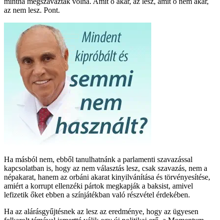
mintha megszavazták volna. Amit ő akar, az lesz, amit ő nem akar,
az nem lesz. Pont.
Ha másból nem, ebből tanulhatnánk a parlamenti szavazással
kapcsolatban is, hogy az nem választás lesz, csak szavazás, nem a
népakarat, hanem az orbáni akarat kinyilvánítása és törvényesítése,
amiért a korrupt ellenzéki pártok megkapják a baksist, amivel
lefizetik őket ebben a színjátékban való részvétel érdekében.
Ha az alárásgyűjtésnek az lesz az eredménye, hogy az ügyesen