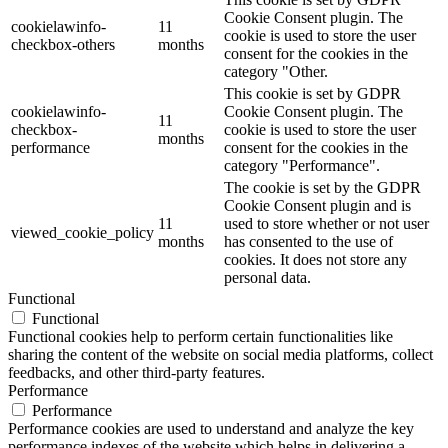
Cookie Consent plugin. The
cookielawinfo-
11
cookie is used to store the user
checkbox-others
months
consent for the cookies in the
category "Other.
This cookie is set by GDPR
cookielawinfo-
Cookie Consent plugin. The
11
checkbox-
cookie is used to store the user
months
performance
consent for the cookies in the
category "Performance".
The cookie is set by the GDPR
Cookie Consent plugin and is
11
used to store whether or not user
viewed_cookie_policy
months
has consented to the use of
cookies. It does not store any
personal data.
Functional
Functional
Functional cookies help to perform certain functionalities like
sharing the content of the website on social media platforms, collect
feedbacks, and other third-party features.
Performance
Performance
Performance cookies are used to understand and analyze the key
performance indexes of the website which helps in delivering a