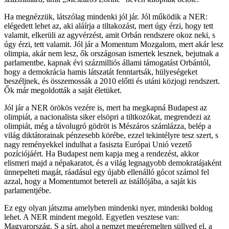
Ha megnézzük, látszólag mindenki jól jár. Jól működik a NER:
elégedett lehet az, aki aláírja a tiltakozást, mert úgy érzi, hogy tett
valamit, elkerüli az agyvérzést, amit Orbán rendszere okoz neki, s
úgy érzi, tett valamit. Jól jár a Momentum Mozgalom, mert akár lesz
olimpia, akár nem lesz, ők országosan ismertek lesznek, bejutnak a
parlamentbe, kapnak évi százmilliós állami támogatást Orbántól,
hogy a demokrácia hamis látszatát fenntartsák, hülyeségeket
beszéljnek, és összemossák a 2010 előtti és utáni közjogi rendszert.
Ők már megoldották a saját életüket.
Jól jár a NER örökös vezére is, mert ha megkapná Budapest az
olimpiát, a nacionalista siker elsöpri a tiltkozókat, megrendezi az
olimpiát, még a távolugró gödröt is Mészáros számlázza, belép a
világ diktátorainak pénzesebb körébe, ezzel tekintélyre tesz szert, s
nagy reményekkel indulhat a fasiszta Európai Unió vezető
pozíciójáért. Ha Budapest nem kapja meg a rendezést, akkor
elismeri majd a népakaratot, és a világ legnagyobb demokratájaként
ünnepelteti magát, ráadásul egy újabb ellenálló gócot számol fel
azzal, hogy a Momentumot betereli az istállójába, a saját kis
parlamentjébe.
Ez egy olyan játszma amelyben mindenki nyer, mindenki boldog
lehet. A NER mindent megold. Egyetlen vesztese van:
Magyarország. S a sírt, ahol a nemzet megéremelten süllyed el, a