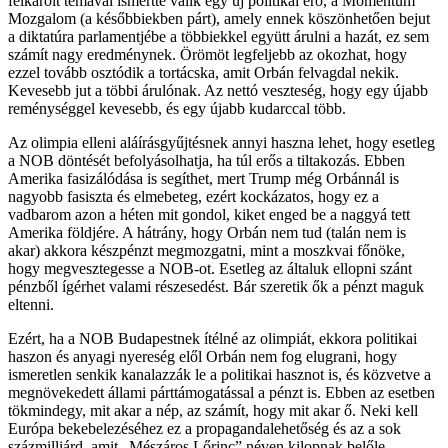
felkarolt témával ismertté válik egy új politikai erő, a Momentum
Mozgalom (a későbbiekben párt), amely ennek köszönhetően bejut
a diktatúra parlamentjébe a többiekkel együtt árulni a hazát, ez sem
számít nagy eredménynek. Örömöt legfeljebb az okozhat, hogy
ezzel tovább osztódik a tortácska, amit Orbán felvagdal nekik.
Kevesebb jut a többi árulónak. Az nettó veszteség, hogy egy újabb
reménységgel kevesebb, és egy újabb kudarccal több.
Az olimpia elleni aláírásgyűjtésnek annyi haszna lehet, hogy esetleg
a NOB döntését befolyásolhatja, ha túl erős a tiltakozás. Ebben
Amerika fasizálódása is segíthet, mert Trump még Orbánnál is
nagyobb fasiszta és elmebeteg, ezért kockázatos, hogy ez a
vadbarom azon a héten mit gondol, kiket enged be a naggyá tett
Amerika földjére. A hátrány, hogy Orbán nem tud (talán nem is
akar) akkora készpénzt megmozgatni, mint a moszkvai főnöke,
hogy megvesztegesse a NOB-ot. Esetleg az általuk ellopni szánt
pénzből ígérhet valami részesedést. Bár szeretik ők a pénzt maguk
eltenni.
Ezért, ha a NOB Budapestnek ítélné az olimpiát, ekkora politikai
haszon és anyagi nyereség elől Orbán nem fog elugrani, hogy
ismeretlen senkik kanalazzák le a politikai hasznot is, és közvetve a
megnövekedett állami párttámogatással a pénzt is. Ebben az esetben
tökmindegy, mit akar a nép, az számít, hogy mit akar ő. Neki kell
Európa bekebelezéséhez ez a propagandalehetőség és az a sok
százmilliárd, amit „Mészáros Lőrinc” néven kilopnak belőle.