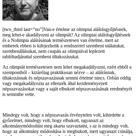
[two_third last=”no”]Van-e értelme az olimpiai aláírásgyűjtésnek,
meg lehet-e akadályozni az olimpiát? Az olimpiai aláírásgyűjtésnek
és a Nolimpia aláírásának természetesen van értelme, mert az
emberek ebben is kifejezhetik a rendszerrel szembeni utálatukat,
szembenállásukat, nem csupán az olimpiával leplezett
rablóhadjárattal szembeni tiltakozásukat.
Az olimpiát természetesen nem lehet megakadályozni, ezért ebből a
szempontból – kizárólag praktikusan nézve – az aláírásnak,
tiltakozásnak és népszavazásnak semmi értelme nincs. Orbán eddig
vagy megakadályozta az ellenzék által kezdeményezett
népszavazásokat vagy a saját elbukott népszavazásának eredményét
is semmibe vette.
Mindegy volt, hogy a népszavazás érvénytelen volt, kihirdette a
győzelmet, mindegy volt, hogy elbukott, ugyanazt az
alkotmánymódosítást meg akarta szavaztatni, s az is mindegy volt,
hogy az alkotmány módosítása is megbukott, mert ugyanazt csinálja,