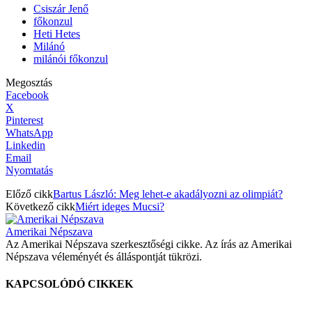
Csiszár Jenő
főkonzul
Heti Hetes
Milánó
milánói főkonzul
Megosztás
Facebook
X
Pinterest
WhatsApp
Linkedin
Email
Nyomtatás
Előző cikk
Bartus László: Meg lehet-e akadályozni az olimpiát?
Következő cikk
Miért ideges Mucsi?
Amerikai Népszava
Az Amerikai Népszava szerkesztőségi cikke. Az írás az Amerikai
Népszava véleményét és álláspontját tükrözi.
KAPCSOLÓDÓ CIKKEK