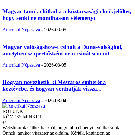
Magyar tanul: eltitkolja a köztársasági elnökjelöltet,
hogy senki ne mondhasson véleményt
Amerikai Népszava
-
2026-08-05
Magyar valóságshow-t csinált a Duna-válságból,
amelyben szuperhősként nem csinál semmit
Amerikai Népszava
-
2026-08-05
Hogyan nevezhetik ki Mészáros emberét a
köztévébe, és hogyan vonhatják vissza...
Amerikai Népszava
-
2026-08-04
RÓLUNK
KÖVESS MINKET
©
Website-unk sütiket használ, hogy jobb élményt nyújthassunk
Önnek, amikor visszatér az oldalra. Kérjük, kattintson az