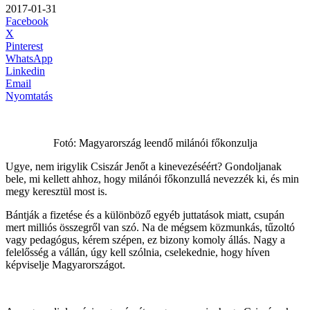
2017-01-31
Facebook
X
Pinterest
WhatsApp
Linkedin
Email
Nyomtatás
Fotó: Magyarország leendő milánói főkonzulja
Ugye, nem irigylik Csiszár Jenőt a kinevezéséért? Gondoljanak
bele, mi kellett ahhoz, hogy milánói főkonzullá nevezzék ki, és min
megy keresztül most is.
Bántják a fizetése és a különböző egyéb juttatások miatt, csupán
mert milliós összegről van szó. Na de mégsem közmunkás, tűzoltó
vagy pedagógus, kérem szépen, ez bizony komoly állás. Nagy a
felelősség a vállán, úgy kell szólnia, cselekednie, hogy híven
képviselje Magyarországot.