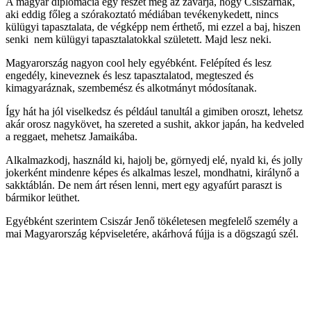
A magyar diplomácia egy részét meg az zavarja, hogy Csiszárnak,
aki eddig főleg a szórakoztató médiában tevékenykedett, nincs
külügyi tapasztalata, de végképp nem érthető, mi ezzel a baj, hiszen
senki nem külügyi tapasztalatokkal született. Majd lesz neki.
Magyarország nagyon cool hely egyébként. Felépíted és lesz
engedély, kineveznek és lesz tapasztalatod, megteszed és
kimagyaráznak, szembemész és alkotmányt módosítanak.
Így hát ha jól viselkedsz és például tanultál a gimiben oroszt, lehetsz
akár orosz nagykövet, ha szereted a sushit, akkor japán, ha kedveled
a reggaet, mehetsz Jamaikába.
Alkalmazkodj, használd ki, hajolj be, görnyedj elé, nyald ki, és jolly
jokerként mindenre képes és alkalmas leszel, mondhatni, királynő a
sakktáblán. De nem árt résen lenni, mert egy agyafúrt paraszt is
bármikor leüthet.
Egyébként szerintem Csiszár Jenő tökéletesen megfelelő személy a
mai Magyarország képviseletére, akárhová fújja is a dögszagú szél.