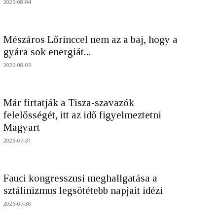
2026-08-04
Mészáros Lőrinccel nem az a baj, hogy a
gyára sok energiát...
2026-08-03
Már firtatják a Tisza-szavazók
felelősségét, itt az idő figyelmeztetni
Magyart
2026-07-31
Fauci kongresszusi meghallgatása a
sztálinizmus legsötétebb napjait idézi
2026-07-30