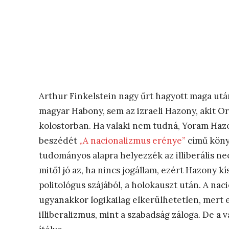
Arthur Finkelstein nagy űrt hagyott maga után,
magyar Habony, sem az izraeli Hazony, akit 
kolostorban. Ha valaki nem tudná, Yoram Hazo
beszédét
„A nacionalizmus erénye”
című könyv
tudományos alapra helyezzék az illiberális ne
mitől jó az, ha nincs jogállam, ezért Hazony kí
politológus szájából, a holokauszt után. A nac
ugyanakkor logikailag elkerülhetetlen, mert 
illiberalizmus, mint a szabadság záloga. De a 