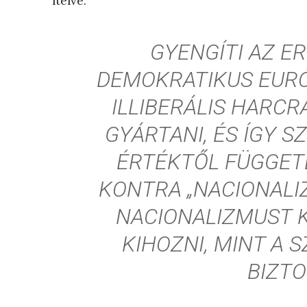
ítélve.
GYENGÍTI AZ E
DEMOKRATIKUS EURÓ
ILLIBERÁLIS HARC
GYÁRTANI, ÉS ÍGY 
ÉRTÉKTŐL FÜGGETL
KONTRA „NACIONALI
NACIONALIZMUST 
KIHOZNI, MINT A
BIZTO