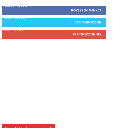
25,000
Követő
KÖVESSEN MINKET!
1,000
Követő
CSATLAKOZZON!
340
Követő
IRATKOZZON FEL!