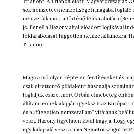
Trianont. A Trianon előtti Magyarország az 
sok nemzetet (nemzetiséget) magába foglaló b
nemzetállamokra történő feldarabolása (Beneš
jó. Beneš a Hazony által előadott logikával i
feldarabolását független nemzetállamokra. Ha
Trianont.
Maga a mű olyan képtelen ferdítéseket és ala
csak elrettentő példaként használja szeminár
foglaljuk össze, mert Orbán elmebeteg önkén
állítani, ennek alapján igyekszik az Európai Un
és a „független nemzetállam” vitájának beállít
veszi. Hazony figyelmen kívül hagyja, hogy eg
egy kalap alá veszi a náci Németországot az E