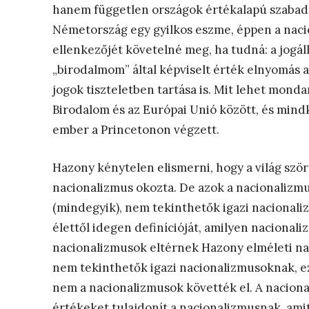
hanem független országok értékalapú szabad tá
Németország egy gyilkos eszme, éppen a nacio
ellenkezőjét követelné meg, ha tudná: a jogá
„birodalmom” által képviselt érték elnyomás 
jogok tiszteletben tartása is. Mit lehet mond
Birodalom és az Európai Unió között, és mind
ember a Princetonon végzett.
Hazony kénytelen elismerni, hogy a világ szö
nacionalizmus okozta. De azok a nacionalizm
(mindegyik), nem tekinthetők igazi nacionali
élettől idegen definícióját, amilyen nacional
nacionalizmusok eltérnek Hazony elméleti na
nem tekinthetők igazi nacionalizmusoknak, ez
nem a nacionalizmusok követték el. A naciona
értékeket tulajdonít a nacionalizmusnak, amit