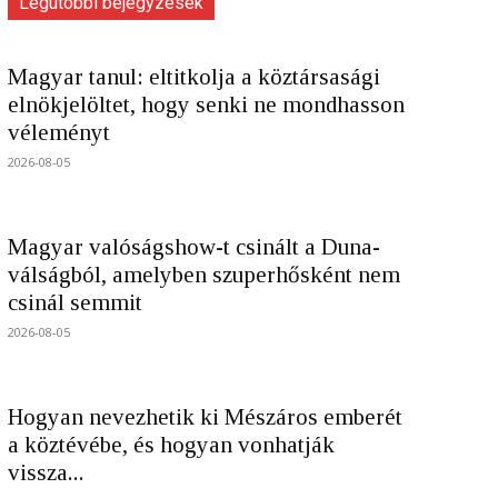
Legutóbbi bejegyzések
Magyar tanul: eltitkolja a köztársasági
elnökjelöltet, hogy senki ne mondhasson
véleményt
2026-08-05
Magyar valóságshow-t csinált a Duna-
válságból, amelyben szuperhősként nem
csinál semmit
2026-08-05
Hogyan nevezhetik ki Mészáros emberét
a köztévébe, és hogyan vonhatják
vissza...