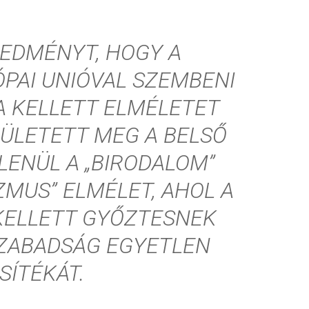
REDMÉNYT, HOGY A
PAI UNIÓVAL SZEMBENI
RA KELLETT ELMÉLETET
SZÜLETETT MEG A BELSŐ
ENÜL A „BIRODALOM”
ZMUS” ELMÉLET, AHOL A
KELLETT GYŐZTESNEK
 SZABADSÁG EGYETLEN
SÍTÉKÁT.