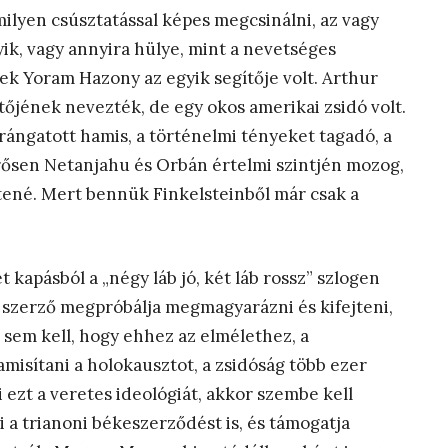
milyen csúsztatással képes megcsinálni, az vagy
yik, vagy annyira hülye, mint a nevetséges
k Yoram Hazony az egyik segítője volt. Arthur
ítőjének nevezték, de egy okos amerikai zsidó volt.
ángatott hamis, a történelmi tényeket tagadó, a
rősen Netanjahu és Orbán értelmi szintjén mozog,
tené. Mert bennük Finkelsteinből már csak a
t kapásból a „négy láb jó, két láb rossz” szlogen
a szerző megpróbálja megmagyarázni és kifejteni,
 sem kell, hogy ehhez az elmélethez, a
misítani a holokausztot, a zsidóság több ezer
ezt a veretes ideológiát, akkor szembe kell
i a trianoni békeszerződést is, és támogatja