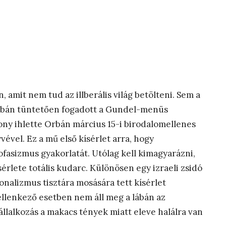
 amit nem tud az illberális világ betölteni. Sem a
Orbán tüntetően fogadott a Gundel-menüs
ny ihlette Orbán március 15-i birodalomellenes
ével. Ez a mű első kísérlet arra, hogy
ofasizmus gyakorlatát. Utólag kell kimagyarázni,
sérlete totális kudarc. Különösen egy izraeli zsidó
ionalizmus tisztára mosására tett kísérlet
ellenkező esetben nem áll meg a lábán az
vállalkozás a makacs tények miatt eleve halálra van