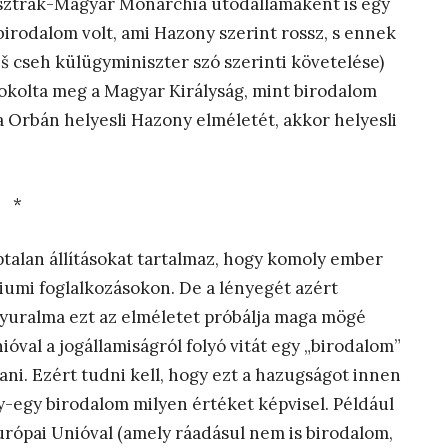
Osztrák-Magyar Monarchia utódállamaként is egy
irodalom volt, ami Hazony szerint rossz, s ennek
 cseh külügyminiszter szó szerinti követelése)
ndokolta meg a Magyar Királyság, mint birodalom
 Orbán helyesli Hazony elméletét, akkor helyesli
*
ptalan állításokat tartalmaz, hogy komoly ember
iumi foglalkozásokon. De a lényegét azért
yuralma ezt az elméletet próbálja maga mögé
ióval a jogállamiságról folyó vitát egy „birodalom”
ani. Ezért tudni kell, hogy ezt a hazugságot innen
y-egy birodalom milyen értéket képvisel. Például
urópai Unióval (amely ráadásul nem is birodalom,