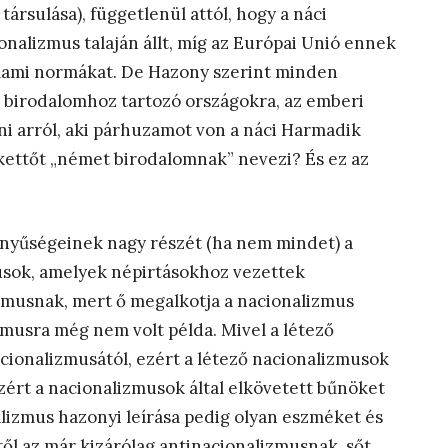
rsulása), függetlenül attól, hogy a náci
nalizmus talaján állt, míg az Európai Unió ennek
llami normákat. De Hazony szerint minden
a birodalomhoz tartozó országokra, az emberi
ani arról, aki párhuzamot von a náci Harmadik
kettőt „német birodalomnak” nevezi? És ez az
rnyűségeinek nagy részét (ha nem mindet) a
usok, amelyek népirtásokhoz vezettek
zmusnak, mert ő megalkotja a nacionalizmus
izmusra még nem volt példa. Mivel a létező
cionalizmusától, ezért a létező nacionalizmusok
ért a nacionalizmusok által elkövetett bűnöket
lizmus hazonyi leírása pedig olyan eszméket és
ől az már kizárólag antinacionalizmusnak, sőt