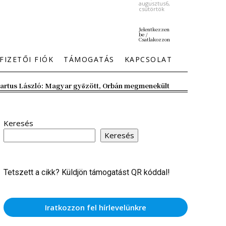
augusztus6,
csütörtök
Jelentkezzen
be /
Csatlakozzon
FIZETŐI FIÓK
TÁMOGATÁS
KAPCSOLAT
artus László: Magyar győzött, Orbán megmenekült
Keresés
Keresés
Tetszett a cikk? Küldjön támogatást QR kóddal!
Iratkozzon fel hírlevelünkre