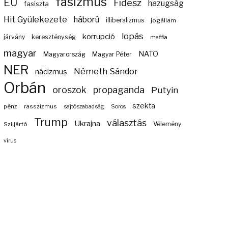
fasizmus
EU
Fidesz
hazugság
fasiszta
Hit Gyülekezete
háború
illiberalizmus
jogállam
lopás
korrupció
járvány
kereszténység
maffia
magyar
NATO
Magyarország
Magyar Péter
NER
Németh Sándor
nácizmus
Orbán
propaganda
oroszok
Putyin
szekta
pénz
rasszizmus
sajtószabadság
Soros
Trump
választás
Ukrajna
Szijjártó
Vélemény
vírus