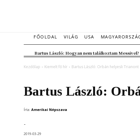
FŐOLDAL
VILÁG
USA
MAGYARORSZÁ
Bartus László: Hogyan nem találkoztam Messivel?
Kezdőlap
Kiemelt fő hír
Bartus László: Orbán helyesli Trianont
Kiemelt fő hír
Vélemény
Bartus László: Orbá
Írta:
Amerikai Népszava
-
2019-03-29