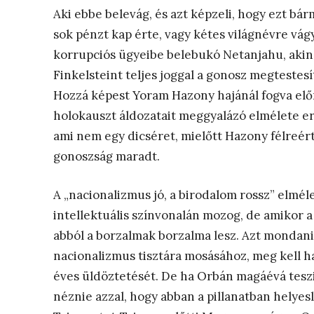
Aki ebbe belevág, és azt képzeli, hogy ezt bár
sok pénzt kap érte, vagy kétes világnévre vág
korrupciós ügyeibe belebukó Netanjahu, akine
Finkelsteint teljes joggal a gonosz megtestes
Hozzá képest Yoram Hazony hajánál fogva előr
holokauszt áldozatait meggyalázó elmélete e
ami nem egy dicséret, mielőtt Hazony félreér
gonoszság maradt.
A „nacionalizmus jó, a birodalom rossz” elméle
intellektuális színvonalán mozog, de amikor 
abból a borzalmak borzalma lesz. Azt mondani
nacionalizmus tisztára mosásához, meg kell ha
éves üldöztetését. De ha Orbán magáévá teszi 
néznie azzal, hogy abban a pillanatban helyesl