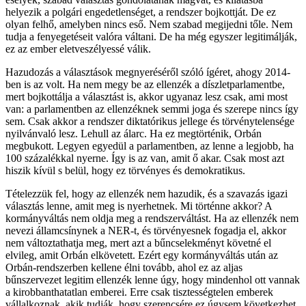
helyezik a polgári engedetlenséget, a rendszer bojkottját. De ez
olyan felhő, amelyben nincs eső. Nem szabad megijedni tőle. Nem
tudja a fenyegetéseit valóra váltani. De ha még egyszer legitimálják,
ez az ember eletveszélyessé válik.
Hazudozás a választások megnyeréséről szóló ígéret, ahogy 2014-
ben is az volt. Ha nem megy be az ellenzék a díszletparlamentbe,
mert bojkottálja a választást is, akkor ugyanaz lesz csak, ami most
van: a parlamentben az ellenzéknek semmi joga és szerepe nincs így
sem. Csak akkor a rendszer diktatórikus jellege és törvénytelensége
nyilvánvaló lesz. Lehull az álarc. Ha ez megtörténik, Orbán
megbukott. Legyen egyedül a parlamentben, az lenne a legjobb, ha
100 százalékkal nyerne. Így is az van, amit ő akar. Csak most azt
hiszik kívül s belül, hogy ez törvényes és demokratikus.
Tételezzük fel, hogy az ellenzék nem hazudik, és a szavazás igazi
választás lenne, amit meg is nyerhetnek. Mi történne akkor? A
kormányváltás nem oldja meg a rendszerváltást. Ha az ellenzék nem
nevezi államcsínynek a NER-t, és törvényesnek fogadja el, akkor
nem változtathatja meg, mert azt a bűncselekményt követné el
elvileg, amit Orbán elkövetett. Ezért egy kormányváltás után az
Orbán-rendszerben kellene élni tovább, ahol ez az aljas
bűnszervezet legitim ellenzék lenne úgy, hogy mindenhol ott vannak
a kirobbanthatatlan emberei. Erre csak tisztességtelen emberek
vállalkoznak, akik tudják, hogy szerencsére ez úgysem következhet