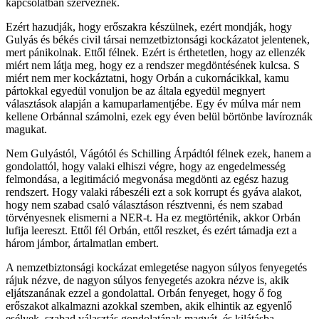
kapcsolatban szerveznek.
Ezért hazudják, hogy erőszakra készülnek, ezért mondják, hogy
Gulyás és békés civil társai nemzetbiztonsági kockázatot jelentenek,
mert pánikolnak. Ettől félnek. Ezért is érthetetlen, hogy az ellenzék
miért nem látja meg, hogy ez a rendszer megdöntésének kulcsa. S
miért nem mer kockáztatni, hogy Orbán a cukornácikkal, kamu
pártokkal egyedül vonuljon be az általa egyedül megnyert
választások alapján a kamuparlamentjébe. Egy év múlva már nem
kellene Orbánnal számolni, ezek egy éven belül börtönbe lavíroznák
magukat.
Nem Gulyástól, Vágótól és Schilling Árpádtól félnek ezek, hanem a
gondolattól, hogy valaki elhiszi végre, hogy az engedelmesség
felmondása, a legitimáció megvonása megdönti az egész hazug
rendszert. Hogy valaki rábeszéli ezt a sok korrupt és gyáva alakot,
hogy nem szabad csaló választáson résztvenni, és nem szabad
törvényesnek elismerni a NER-t. Ha ez megtörténik, akkor Orbán
lufija leereszt. Ettől fél Orbán, ettől reszket, és ezért támadja ezt a
három jámbor, ártalmatlan embert.
A nemzetbiztonsági kockázat emlegetése nagyon súlyos fenyegetés
rájuk nézve, de nagyon súlyos fenyegetés azokra nézve is, akik
eljátszanának ezzel a gondolattal. Orbán fenyeget, hogy ő fog
erőszakot alkalmazni azokkal szemben, akik elhintik az egyenlő
esélyek, szabad választás gondolatának magvát, és kilátásba