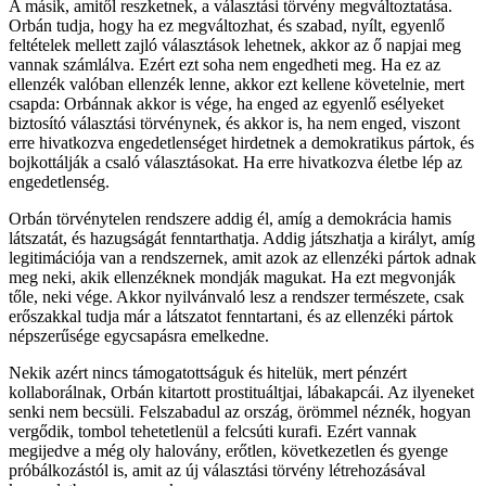
A másik, amitől reszketnek, a választási törvény megváltoztatása.
Orbán tudja, hogy ha ez megváltozhat, és szabad, nyílt, egyenlő
feltételek mellett zajló választások lehetnek, akkor az ő napjai meg
vannak számlálva. Ezért ezt soha nem engedheti meg. Ha ez az
ellenzék valóban ellenzék lenne, akkor ezt kellene követelnie, mert
csapda: Orbánnak akkor is vége, ha enged az egyenlő esélyeket
biztosító választási törvénynek, és akkor is, ha nem enged, viszont
erre hivatkozva engedetlenséget hirdetnek a demokratikus pártok, és
bojkottálják a csaló választásokat. Ha erre hivatkozva életbe lép az
engedetlenség.
Orbán törvénytelen rendszere addig él, amíg a demokrácia hamis
látszatát, és hazugságát fenntarthatja. Addig játszhatja a királyt, amíg
legitimációja van a rendszernek, amit azok az ellenzéki pártok adnak
meg neki, akik ellenzéknek mondják magukat. Ha ezt megvonják
tőle, neki vége. Akkor nyilvánvaló lesz a rendszer természete, csak
erőszakkal tudja már a látszatot fenntartani, és az ellenzéki pártok
népszerűsége egycsapásra emelkedne.
Nekik azért nincs támogatottságuk és hitelük, mert pénzért
kollaborálnak, Orbán kitartott prostituáltjai, lábakapcái. Az ilyeneket
senki nem becsüli. Felszabadul az ország, örömmel néznék, hogyan
vergődik, tombol tehetetlenül a felcsúti kurafi. Ezért vannak
megijedve a még oly halovány, erőtlen, következetlen és gyenge
próbálkozástól is, amit az új választási törvény létrehozásával