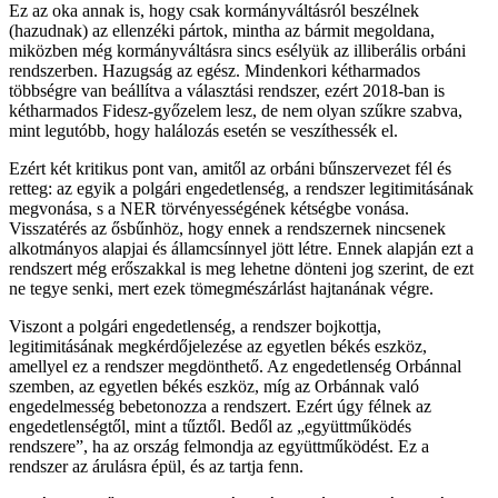
Ez az oka annak is, hogy csak kormányváltásról beszélnek
(hazudnak) az ellenzéki pártok, mintha az bármit megoldana,
miközben még kormányváltásra sincs esélyük az illiberális orbáni
rendszerben. Hazugság az egész. Mindenkori kétharmados
többségre van beállítva a választási rendszer, ezért 2018-ban is
kétharmados Fidesz-győzelem lesz, de nem olyan szűkre szabva,
mint legutóbb, hogy halálozás esetén se veszíthessék el.
Ezért két kritikus pont van, amitől az orbáni bűnszervezet fél és
retteg: az egyik a polgári engedetlenség, a rendszer legitimitásának
megvonása, s a NER törvényességének kétségbe vonása.
Visszatérés az ősbűnhöz, hogy ennek a rendszernek nincsenek
alkotmányos alapjai és államcsínnyel jött létre. Ennek alapján ezt a
rendszert még erőszakkal is meg lehetne dönteni jog szerint, de ezt
ne tegye senki, mert ezek tömegmészárlást hajtanának végre.
Viszont a polgári engedetlenség, a rendszer bojkottja,
legitimitásának megkérdőjelezése az egyetlen békés eszköz,
amellyel ez a rendszer megdönthető. Az engedetlenség Orbánnal
szemben, az egyetlen békés eszköz, míg az Orbánnak való
engedelmesség bebetonozza a rendszert. Ezért úgy félnek az
engedetlenségtől, mint a tűztől. Bedől az „együttműködés
rendszere”, ha az ország felmondja az együttműködést. Ez a
rendszer az árulásra épül, és az tartja fenn.