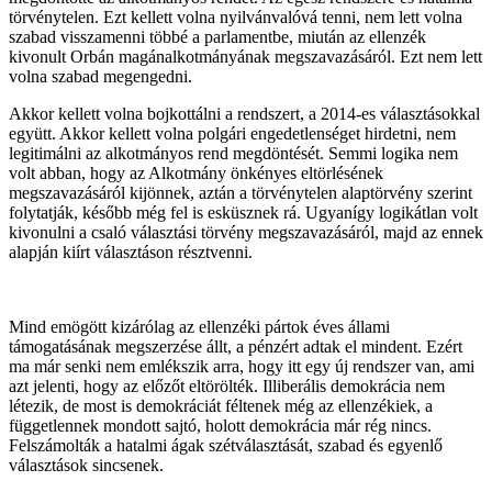
törvénytelen. Ezt kellett volna nyilvánvalóvá tenni, nem lett volna
szabad visszamenni többé a parlamentbe, miután az ellenzék
kivonult Orbán magánalkotmányának megszavazásáról. Ezt nem lett
volna szabad megengedni.
Akkor kellett volna bojkottálni a rendszert, a 2014-es választásokkal
együtt. Akkor kellett volna polgári engedetlenséget hirdetni, nem
legitimálni az alkotmányos rend megdöntését. Semmi logika nem
volt abban, hogy az Alkotmány önkényes eltörlésének
megszavazásáról kijönnek, aztán a törvénytelen alaptörvény szerint
folytatják, később még fel is esküsznek rá. Ugyanígy logikátlan volt
kivonulni a csaló választási törvény megszavazásáról, majd az ennek
alapján kiírt választáson résztvenni.
Mind emögött kizárólag az ellenzéki pártok éves állami
támogatásának megszerzése állt, a pénzért adtak el mindent. Ezért
ma már senki nem emlékszik arra, hogy itt egy új rendszer van, ami
azt jelenti, hogy az előzőt eltörölték. Illiberális demokrácia nem
létezik, de most is demokráciát féltenek még az ellenzékiek, a
függetlennek mondott sajtó, holott demokrácia már rég nincs.
Felszámolták a hatalmi ágak szétválasztását, szabad és egyenlő
választások sincsenek.