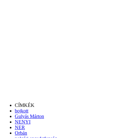
CÍMKÉK
bojkott
Gulyás Márton
NENYI
NER
Orbán