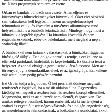
be. Nincs programjuk sem erre az esetre.
Orbán és bandája bűnözők szervezete. Államellenes és
köztörvényes bűncselekményeket követtek el. Őket elvi okokból
sem választáson kell legyőzni, hanem az engedelmességet
felmondani velük, és követelni a törvényes alkotmányos rend
helyreállítását, s a bűnösök letartóztatását. Mindegy, hogy most a
bűntársuk a legfőbb ügyész. Ha kitartóan követelik és nem
engedelmeskednek, ebbe ők belebuknak, mert megérzi a nép a
szabadság illatát.
A bűnözőkkel nem tartanak választásokat, a bűnözőket független
bíróság elé állítják. Ez a dolgok normális rendje, s ezt kellene az
ellenzéki pártoknak hirdetniük és képviselniük. Ez tisztává teszi a
helyzetet. Azonnal elvágja a gordiuszinak látszó csomót. Mert az a
törvény, a jog, a demokratikus elvek és az igazság útja. Ezt kellene
választani, nem pedig pénzért hazudni.
Ezt Orbán tudja a legjobban. Ő két perc alatt döntené meg saját
rendszerét e logikával, ha a másik oldalon állna. Egyszerűen
kiröhögi és megveti a részben buta, és részben korrupt ellenzékét.
Megmondta, neki ez az ellenzék nem ellenfél, és igaza van. De
amikor rettegve beszélnek három emberről, aki ki merte ejteni a
szabad és egyenlő, tisztességes választás, és a polgári engedetlenség,
az engedelmesség felmondásának, a bojkottnak a gondolatát, akkor