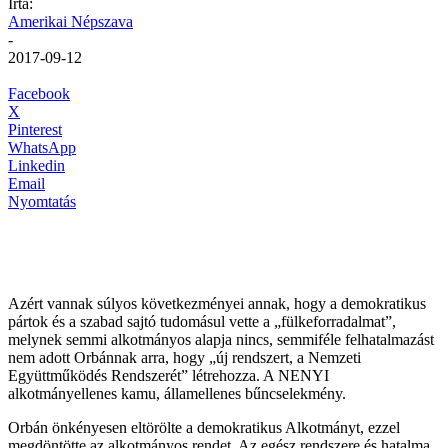
Írta:
Amerikai Népszava
-
2017-09-12
Facebook
X
Pinterest
WhatsApp
Linkedin
Email
Nyomtatás
Azért vannak súlyos következményei annak, hogy a demokratikus
pártok és a szabad sajtó tudomásul vette a „fülkeforradalmat”,
melynek semmi alkotmányos alapja nincs, semmiféle felhatalmazást
nem adott Orbánnak arra, hogy „új rendszert, a Nemzeti
Együttműködés Rendszerét” létrehozza. A NENYI
alkotmányellenes kamu, államellenes bűncselekmény.
Orbán önkényesen eltörölte a demokratikus Alkotmányt, ezzel
megdöntötte az alkotmányos rendet. Az egész rendszere és hatalma