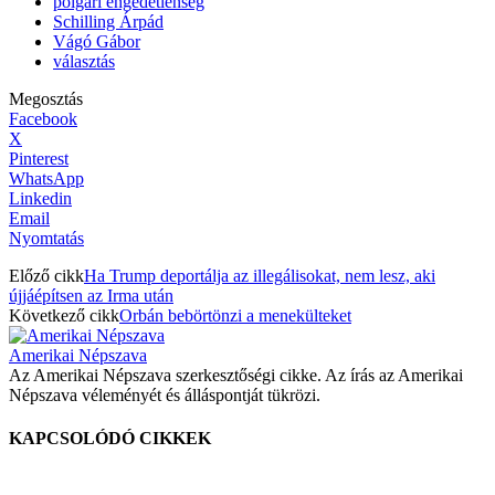
polgári engedetlenség
Schilling Árpád
Vágó Gábor
választás
Megosztás
Facebook
X
Pinterest
WhatsApp
Linkedin
Email
Nyomtatás
Előző cikk
Ha Trump deportálja az illegálisokat, nem lesz, aki
újjáépítsen az Irma után
Következő cikk
Orbán bebörtönzi a menekülteket
Amerikai Népszava
Az Amerikai Népszava szerkesztőségi cikke. Az írás az Amerikai
Népszava véleményét és álláspontját tükrözi.
KAPCSOLÓDÓ CIKKEK