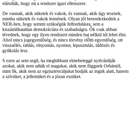
elárulták, hogy mi a rendszer igazi ellenszere.
De vannak, akik süketek és vakok, és vannak, akik úgy tesznek,
mintha süketek és vakok lennének. Olyan jól berendezkedtek a
NER-ben, hogy semmi szükségük felfordulásra, sem a
kiszámíthatatlan demokráciára és szabadságra. Ők csak abban
tévednek, hogy egy ilyen rendszert minden baj nélkül túl lehet élni.
Ahol nincs jogegyenlőség, és nincs törvény előtti egyenlőség, ott
visszaélés, rablás, elnyomás, nyomor, lepusztulás, üldözés és
gyilkolás lesz.
S ezen az sem segít, ha meghibbant elmebeteggé nyilvánítják
azokat, akik nem adták el magukat, akik nem függnek Orbántól,
mint ők, akik nem az egzisztenciájukat hodják az ingük alatt, hanem
a szívüket, a jellemüket és a józan eszüket.