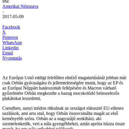
Írta:
Amerikai Népszava
-
2017-05-09
Facebook
X
Pinterest
WhatsApp
Linkedin
Email
Nyomtatás
Az Európai Unió eddigi felelőtlen elnéző magatartásánál jobban már
csak Orbán gyávaságára és jellemtelenségére mutat, hogy az EP és
az Európai Néppárt határozottab fellépésére és Macron várható
győzelmére Orbán megkezdte a hazug mocskolódó brüsszelezős
plakátokat leszedetni.
Csendben, sunyi módon ritkulnak az országot elárasztó EU-ellenes
uszítások, ami arra utal, hogy Orbán összecsinálta magát az első
keményebb szóra. Orbán az a nagyszájú senkiházi, aki
szemtelenkedik, veri a nála gyengébbeket, aztán apróra húzza össze
magát, ha egy nála erősebbel találkozik.