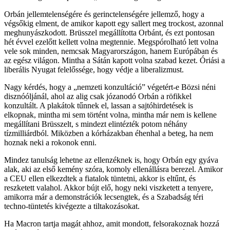
Orbán jellemtelenségére és gerinctelenségére jellemző, hogy a
végsőkig elment, de amikor kapott egy sallert meg trockost, azonnal
meghunyászkodott. Brüsszel megállította Orbánt, és ezt pontosan
hét évvel ezelőtt kellett volna megtennie. Megspórolható lett volna
vele sok minden, nemcsak Magyarországon, hanem Európában és
az egész világon. Mintha a Sátán kapott volna szabad kezet. Óriási a
liberális Nyugat felelőssége, hogy védje a liberalizmust.
Nagy kérdés, hogy a „nemzeti konzultáció” végetért-e Bözsi néni
disznóóljánál, ahol az alig csak józanodó Orbán a röfikkel
konzultált. A plakátok tűnnek el, lassan a sajtóhirdetések is
elkopnak, mintha mi sem történt volna, mintha már nem is kellene
megállítani Brüsszelt, s mindezt elintézték potom néhány
tízmilliárdból. Miközben a kórházakban éhenhal a beteg, ha nem
hoznak neki a rokonok enni.
Mindez tanulság lehetne az ellenzéknek is, hogy Orbán egy gyáva
alak, aki az első kemény szóra, komoly ellenállásra berezel. Amikor
a CEU ellen elkezdtek a fiatalok tüntetni, akkor is eltűnt, és
reszketett valahol. Akkor bújt elő, hogy neki viszketett a tenyere,
amikorra már a demonstrációk lecsengtek, és a Szabadság téri
techno-tüntetés kivégezte a tiltakozásokat.
Ha Macron tartja magát ahhoz, amit mondott, felsorakoznak hozzá