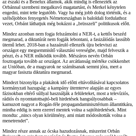
az északi és a Benelux államok, akik mindig is ellenezték az
Orbánnal szembeni megalkuvó magatartást, és Merkel kénytelen
engedni, mint tette legutóbb. Vagy ha még jobb dolog történik, és a
szélsőjobbos fenyegetés Németországban is baloldali fordulathoz
vezet, Orbánt láthatjuk még bokázni a „brüsszeli” politikusok előtt.
Mindez azonban nem fogja felszámolni a NER-t, a kettős beszéd
megmarad, a diktatúrát nem fogják lebontani, a fasizálódás lassúbb
ütemű lehet. 2018-ban a hazaáruló ellenzék újra beleviszi az
országot egy megsemmisítő választási vereségbe, majd felveszik a
pénzt, és a NER működik tovább. Mészáros nevén Orbán
fosztogatja tovább az országot. Az arcátlanság mértéke csökkenhet
az Unióban, de a magyarok ne számítsanak semmi jóra, mert a
magyar fasiszta diktatúra megmarad.
Mindezt bizonyítja a plakátok idő előtti eltávolításával kapcsolatos
kormányzati hazugság: a kampány ütemterve alapján az egyes
fázisokban eltérő súllyal használják a felületeket, most a televíziós,
rádiós és nyomtatottsajtó-beli hirdetések hangsúlyosabbak –
kamuzott nagyot a Rogán-féle propagandaminisztérium államtitkára,
mintha eddig is nem ezerrel mentek volna a sajtóhirdetések. Mint
mondta: „nincs olyan körülmény, ami miatt módosították volna a
menetrendet”.
Mindez része annak az ócska hazudozásnak, miszerint Orbán