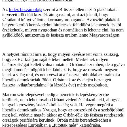
Az
Index beszámolója
szerint a Brüsszel ellen uszító plakátokat a
tervezett idő előtt kezdték átragasztani, ami azt jelenti, hogy
váratlanul irányt váltott a kormánypropaganda. Az uszító plakátok
helyére kerülő kereskedelmi hirdetések felüdülést jelentenek, és jól
érzékeltetik, milyen nyugodtan és normálisan is lehetne élni, ha nem
gyűlölkődő, antiszemita és fasiszta uralom lenne Magyarországon.
A helyzet rámutat arra is, hogy milyen kevésre lett volna szükség,
hogy az EU kiálljon saját értékei mellett. Merkelnek milyen
határozottságot kellett volna mutatnia Orbánnal szemben, de a gyáva
megfutamodás mögött lehet látni azt is, hogy az oroszok mégsem
lettek a világ urai, és nem veszi át a fasiszta jobboldal az uralmat a
liberális demokráciák fölött. Orbánnak az év elején bezengett
fasiszta „világforradalma” (a lázadás éve) máris megbukott.
Macron színrelépésével pedig a németek is lépéskényszerbe
kerülnek, nem lehet tovább Orbánt védeni és falazni neki, ahogy a
lengyel keresztényfasisztákból is elég volt. Ha végre megérti a
liberális demokratikus Nyugat, hogy az oroszoktól és a szélsőjobbtól
meg kell védenie magát, akkor az Orbán-féle kis fasiszta rendszerek,
országok perifériára kerülnek. Orbán máris berendezkedhet a
kétsebességes Európában a „futottak még” kategóriába.