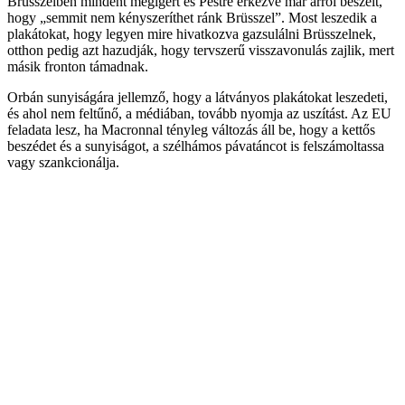
Brüsszelben mindent megígért és Pestre érkezve már arról beszélt,
hogy „semmit nem kényszeríthet ránk Brüsszel”. Most leszedik a
plakátokat, hogy legyen mire hivatkozva gazsulálni Brüsszelnek,
otthon pedig azt hazudják, hogy tervszerű visszavonulás zajlik, mert
másik fronton támadnak.
Orbán sunyiságára jellemző, hogy a látványos plakátokat leszedeti,
és ahol nem feltűnő, a médiában, tovább nyomja az uszítást. Az EU
feladata lesz, ha Macronnal tényleg változás áll be, hogy a kettős
beszédet és a sunyiságot, a szélhámos pávatáncot is felszámoltassa
vagy szankcionálja.