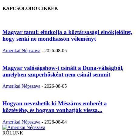
KAPCSOLÓDÓ CIKKEK
Magyar tanul: eltitkolja a köztársasági elnökjelöltet,
hogy senki ne mondhasson véleményt
Amerikai Népszava
-
2026-08-05
Magyar valóságshow-t csinált a Duna-válságból,
amelyben szuperhősként nem csinál semmit
Amerikai Népszava
-
2026-08-05
Hogyan nevezhetik ki Mészáros emberét a
köztévébe, és hogyan vonhatják vissza...
Amerikai Népszava
-
2026-08-04
RÓLUNK