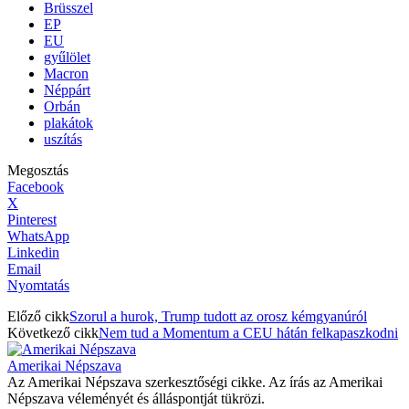
Brüsszel
EP
EU
gyűlölet
Macron
Néppárt
Orbán
plakátok
uszítás
Megosztás
Facebook
X
Pinterest
WhatsApp
Linkedin
Email
Nyomtatás
Előző cikk
Szorul a hurok, Trump tudott az orosz kémgyanúról
Következő cikk
Nem tud a Momentum a CEU hátán felkapaszkodni
Amerikai Népszava
Az Amerikai Népszava szerkesztőségi cikke. Az írás az Amerikai
Népszava véleményét és álláspontját tükrözi.