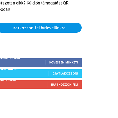
etszett a cikk? Küldjön támogatást QR
óddal!
Iratkozzon fel hírlevelünkre
25,000
Követő
KÖVESSEN MINKET!
1,000
Követő
CSATLAKOZZON!
340
Követő
IRATKOZZON FEL!