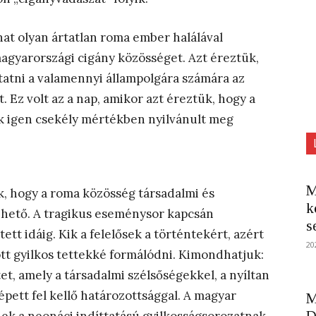
t olyan ártatlan roma ember halálával
agyarországi cigány közösséget. Azt éreztük,
tatni a valamennyi állampolgára számára az
 Ez volt az a nap, amikor azt éreztük, hogy a
sak igen csekély mértékben nyilvánult meg
M
k, hogy a roma közösség társadalmi és
k
zhető. A tragikus eseménysor kapcsán
s
tett idáig. Kik a felelősek a történtekért, azért
20
ott gyilkos tettekké formálódni. Kimondhatjuk:
itet, amely a társadalmi szélsőségekkel, a nyíltan
pett fel kellő határozottsággal. A magyar
M