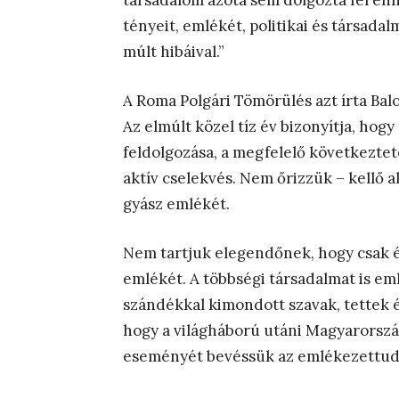
társadalom azóta sem dolgozta fel enn
tényeit, emlékét, politikai és társad
múlt hibáival.”
A Roma Polgári Tömörülés azt írta Ba
Az elmúlt közel tíz év bizonyítja, ho
feldolgozása, a megfelelő következtet
aktív cselekvés. Nem őrizzük – kellő a
gyász emlékét.
Nem tartjuk elegendőnek, hogy csak é
emlékét. A többségi társadalmat is eml
szándékkal kimondott szavak, tettek 
hogy a világháború utáni Magyarorszá
eseményét bevéssük az emlékezettud