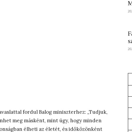
M
20
F
s
20
 javaslattal fordul Balog miniszterhez: „Tudjuk,
énhet meg másként, mint úgy, hogy minden
onságban élheti az életét, és időközönként