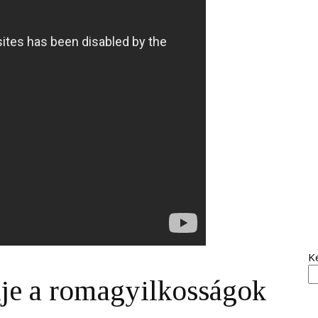
K
je a romagyilkosságok