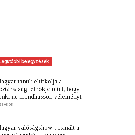
Legutóbbi bejegyzések
agyar tanul: eltitkolja a
öztársasági elnökjelöltet, hogy
enki ne mondhasson véleményt
26-08-05
agyar valóságshow-t csinált a