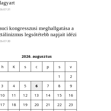
agyart
26-07-31
auci kongresszusi meghallgatása a
ztálinizmus legsötétebb napjait idézi
26-07-30
2026. augusztus
h
K
s
c
p
s
v
1
2
3
4
5
6
7
8
9
10
11
12
13
14
15
16
17
18
19
20
21
22
23