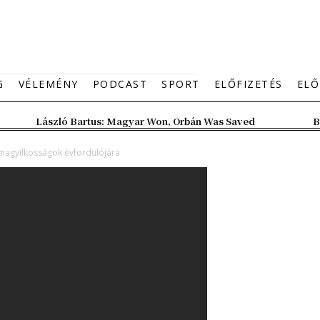
G
VÉLEMÉNY
PODCAST
SPORT
ELŐFIZETÉS
ELŐ
László Bartus: Magyar Won, Orbán Was Saved
B
omagyilkosságok évfordulójára