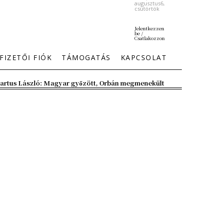
augusztus6,
csütörtök
Jelentkezzen
be /
Csatlakozzon
FIZETŐI FIÓK
TÁMOGATÁS
KAPCSOLAT
artus László: Magyar győzött, Orbán megmenekült