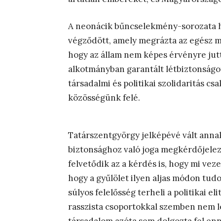
A neonácik bűncselekmény-sorozata ha
végződött, amely megrázta az egész m
hogy az állam nem képes érvényre jut
alkotmányban garantált létbiztonságot.
társadalmi és politikai szolidaritás c
közösségünk felé.
Tatárszentgyörgy jelképévé vált anna
biztonsághoz való joga megkérdőjele
felvetődik az a kérdés is, hogy mi veze
hogy a gyűlölet ilyen aljas módon tud
súlyos felelősség terheli a politikai el
rasszista csoportokkal szemben nem lé