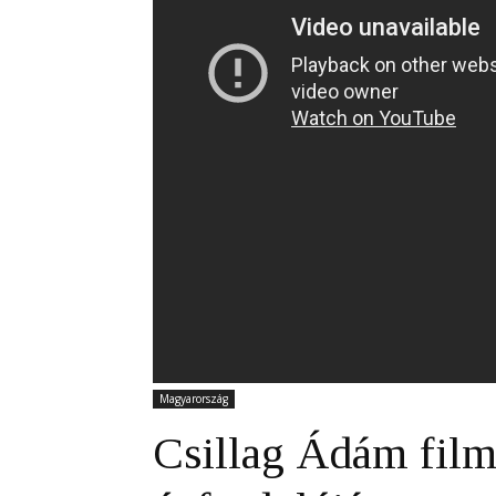
Magyarország
Csillag Ádám film