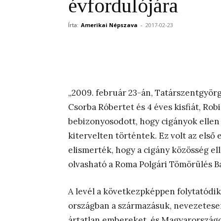
évfordulójára
Írta:
Amerikai Népszava
-
2017-02-23
„2009. február 23-án, Tatárszentgyör
Csorba Róbertet és 4 éves kisfiát, Robi
bebizonyosodott, hogy cigányok ellen 
kitervelten történtek. Ez volt az első
elismerték, hogy a cigány közösség ell
olvasható a Roma Polgári Tömörülés Ba
A levél a következpképpen folytatódik
országban a származásuk, nevezetese
ártatlan embereket, és Magyarországo