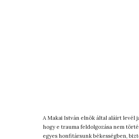
A Makai István elnök által aláírt levél
hogy e trauma feldolgozása nem tört
egyes honfitársunk békességben, bizt