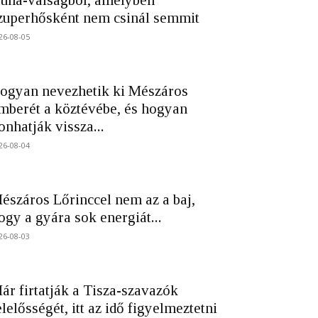
una-válságból, amelyben
zuperhősként nem csinál semmit
26-08-05
ogyan nevezhetik ki Mészáros
mberét a köztévébe, és hogyan
onhatják vissza...
26-08-04
észáros Lőrinccel nem az a baj,
ogy a gyára sok energiát...
26-08-03
ár firtatják a Tisza-szavazók
elelősségét, itt az idő figyelmeztetni