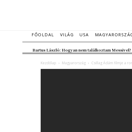
FŐOLDAL
VILÁG
USA
MAGYARORSZÁ
Bartus László: Hogyan nem találkoztam Messivel?
Kezdőlap
Magyarország
Csillag Ádám filmje a r