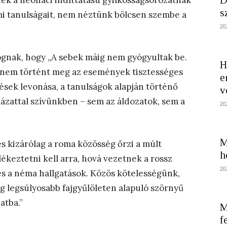
D
ek a neonáci indíttatású gyilkosságsorozatnak
s
almi tanulságait, nem néztünk bölcsen szembe a
20
lognak, hogy „A sebek máig nem gyógyultak be.
H
gy nem történt meg az események tisztességes
e
ések levonása, a tanulságok alapján történő
v
lázattal szívünkben – sem az áldozatok, sem a
20
M
s kizárólag a roma közösség őrzi a múlt
h
ékeztetni kell arra, hová vezetnek a rossz
20
és a néma hallgatások. Közös kötelességünk,
g legsúlyosabb fajgyűlöleten alapuló szörnyű
atba.”
M
f