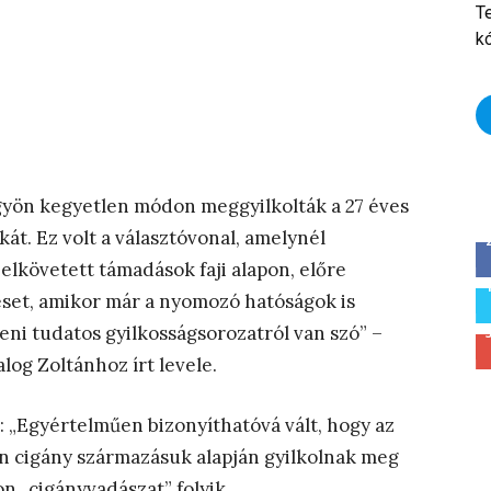
T
k
gyön kegyetlen módon meggyilkolták a 27 éves
kát. Ez volt a választóvonal, amelynél
elkövetett támadások faji alapon, előre
 eset, amikor már a nyomozó hatóságok is
eni tudatos gyilkosságsorozatról van szó” –
log Zoltánhoz írt levele.
: „Egyértelműen bizonyíthatóvá vált, hogy az
n cigány származásuk alapján gyilkolnak meg
n „cigányvadászat” folyik.