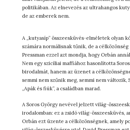
politikában. Az elnevezés az ultrahangos kuty
de az emberek nem.
A „kutyasíp” összeesküvés-elméletek olyan kó
számára normálisnak tűnik, de a célközönség é
Pressman ezzel azt mondja, hogy Orbán annál i
Nem egy szicíliai maffiához hasonlította Soros
birodalmát, hanem az üzenet a célközönségne
semmi nem szűnik meg, semmi nem változik, So
„Apák és fiúk”, a családban marad.
A Soros György nevével jelzett világ-összee
irodalomban: ez a zsidó világ-összeesküvés, 
Orbán ezt üzente a célközönségnek, amely pon
világ-összesküvésre utal. David Pressman ezt k