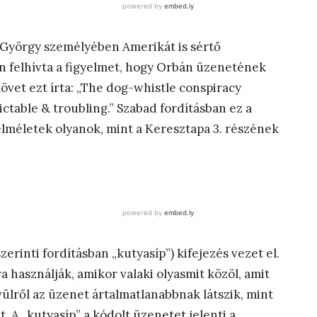
 György személyében Amerikát is sértő
 felhívta a figyelmet, hogy Orbán üzenetének
követ ezt írta: „The dog-whistle conspiracy
ictable & troubling.” Szabad fordításban ez a
elméletek olyanok, mint a Keresztapa 3. részének
rinti fordításban „kutyasíp”) kifejezés vezet el.
ra használják, amikor valaki olyasmit közöl, amit
vülről az üzenet ártalmatlanabbnak látszik, mint
t. A „kutyasíp” a kódolt üzenetet jelenti a