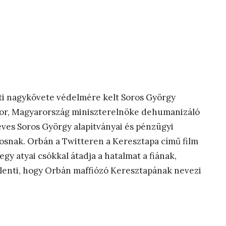
ti nagykövete védelmére kelt Soros György
ktor, Magyarország miniszterelnöke dehumanizáló
éves Soros György alapítványai és pénzügyi
orosnak. Orbán a Twitteren a Keresztapa című film
gy atyai csókkal átadja a hatalmat a fiának,
jelenti, hogy Orbán maffiózó Keresztapának nevezi