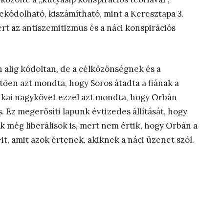
dekódolható, kiszámítható, mint a Keresztapa 3.
t az antiszemitizmus és a náci konspirációs
alig kódoltan, de a célközönségnek és a
ően azt mondta, hogy Soros átadta a fiának a
rikai nagykövet ezzel azt mondta, hogy Orbán
Ez megerősíti lapunk évtizedes állítását, hogy
k még liberálisok is, mert nem értik, hogy Orbán a
it, amit azok értenek, akiknek a náci üzenet szól.