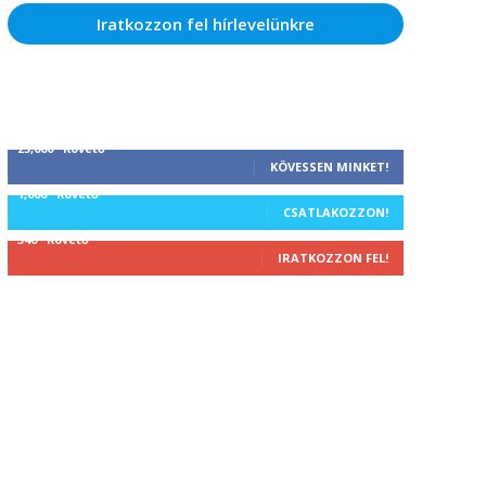
Iratkozzon fel hírlevelünkre
25,000
Követő
KÖVESSEN MINKET!
1,000
Követő
CSATLAKOZZON!
340
Követő
IRATKOZZON FEL!