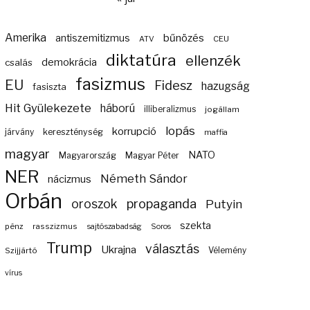
Amerika
bűnözés
antiszemitizmus
ATV
CEU
diktatúra
ellenzék
demokrácia
csalás
fasizmus
EU
Fidesz
hazugság
fasiszta
Hit Gyülekezete
háború
illiberalizmus
jogállam
lopás
korrupció
járvány
kereszténység
maffia
magyar
NATO
Magyarország
Magyar Péter
NER
Németh Sándor
nácizmus
Orbán
propaganda
oroszok
Putyin
szekta
pénz
rasszizmus
sajtószabadság
Soros
Trump
választás
Ukrajna
Szijjártó
Vélemény
vírus