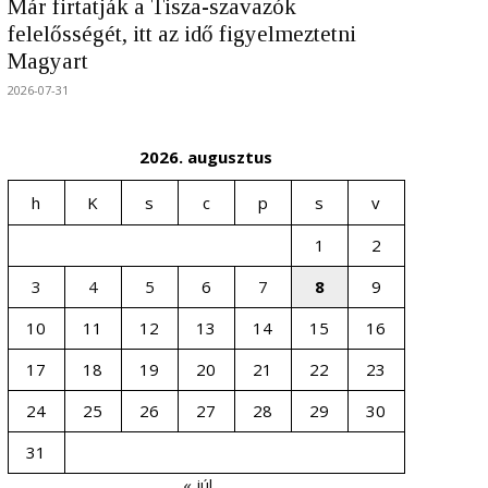
Már firtatják a Tisza-szavazók
felelősségét, itt az idő figyelmeztetni
Magyart
2026-07-31
2026. augusztus
h
K
s
c
p
s
v
1
2
3
4
5
6
7
8
9
10
11
12
13
14
15
16
17
18
19
20
21
22
23
24
25
26
27
28
29
30
31
« júl