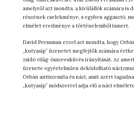
amelyről azt mondta, a kívülállók számára is 
részének cselekménye, s egyben aggasztó, mer
elmélet eredménye a történelemből ismert.
David Pressman ezzel azt mondta, hogy Orbán 
„kutyasíp” üzenetet megfejtők számára érthet
zsidó világ-összeesküvés irányítását. Az ame
üzenete egyértelműen dekódolható nácizmus. 
Orbán antiszemita és náci, amit azért tagadna
„kutyasíp” módszerrel adja elő a náci elmélete