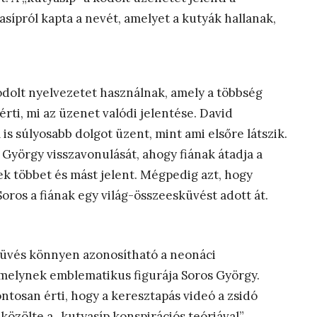
asípról kapta a nevét, amelyet a kutyák hallanak,
dolt nyelvezetet használnak, amely a többség
rti, mi az üzenet valódi jelentése. David
s súlyosabb dolgot üzent, mint ami elsőre látszik.
 György visszavonulását, ahogy fiának átadja a
k többet és mást jelent. Mégpedig azt, hogy
ros a fiának egy világ-összeesküvést adott át.
sküvés könnyen azonosítható a neonáci
amelynek emblematikus figurája Soros György.
tosan érti, hogy a keresztapás videó a zsidó
özölte a „kutyasíp konspirációs teóriával”,