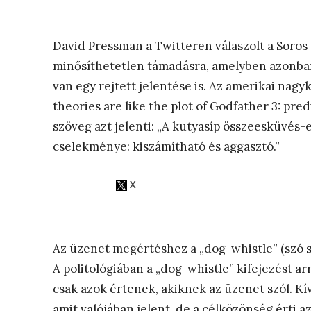
David Pressman a Twitteren válaszolt a Soros
minősíthetetlen támadásra, amelyben azonban
van egy rejtett jelentése is. Az amerikai nagy
theories are like the plot of Godfather 3: pred
szöveg azt jelenti: „A kutyasíp összeesküvés-
cselekménye: kiszámítható és aggasztó.”
Az üzenet megértéshez a „dog-whistle” (szó sze
A politológiában a „dog-whistle” kifejezést ar
csak azok értenek, akiknek az üzenet szól. Kí
amit valójában jelent, de a célközönség érti az