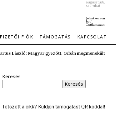
augusztus8,
szombat
Jelentkezzen
be /
Csatlakozzon
FIZETŐI FIÓK
TÁMOGATÁS
KAPCSOLAT
artus László: Magyar győzött, Orbán megmenekült
Keresés
Keresés
Tetszett a cikk? Küldjön támogatást QR kóddal!