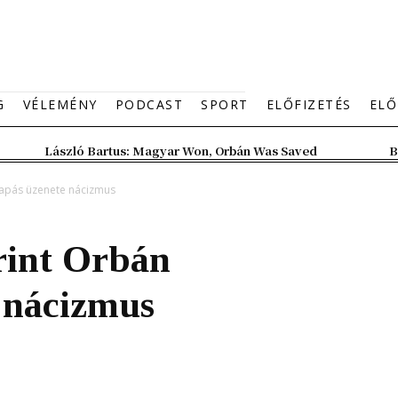
G
VÉLEMÉNY
PODCAST
SPORT
ELŐFIZETÉS
ELŐ
László Bartus: Magyar Won, Orbán Was Saved
B
tapás üzenete nácizmus
rint Orbán
 nácizmus