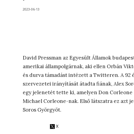
-
2023-06-13
David Pressman az Egyesült Államok budapes
amerikai állampolgárnak, aki ellen Orbán Vi
és durva támadást intézett a Twitteren. A 92 
szervezetei irányítását átadta fiának, Alex S
egy jelenetét tette ki, amelyen Don Corleone e
Michael Corleone-nak. Első látszatra ez azt 
Soros Györgyöt.