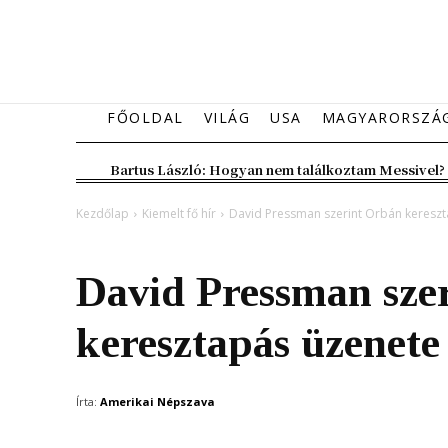
FŐOLDAL
VILÁG
USA
MAGYARORSZÁ
Bartus László: Hogyan nem találkoztam Messivel?
Kezdőlap
Kiemelt fő hír
David Pressman szerint Orbán keresz
Kiemelt fő hír
Magyarország
David Pressman sze
keresztapás üzenete
Írta:
Amerikai Népszava