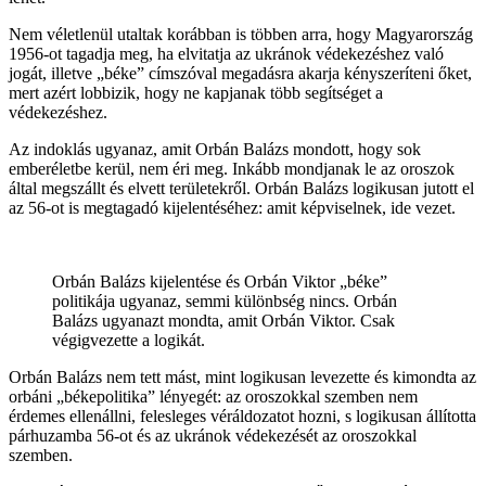
Nem véletlenül utaltak korábban is többen arra, hogy Magyarország
1956-ot tagadja meg, ha elvitatja az ukránok védekezéshez való
jogát, illetve „béke” címszóval megadásra akarja kényszeríteni őket,
mert azért lobbizik, hogy ne kapjanak több segítséget a
védekezéshez.
Az indoklás ugyanaz, amit Orbán Balázs mondott, hogy sok
emberéletbe kerül, nem éri meg. Inkább mondjanak le az oroszok
által megszállt és elvett területekről. Orbán Balázs logikusan jutott el
az 56-ot is megtagadó kijelentéséhez: amit képviselnek, ide vezet.
Orbán Balázs kijelentése és Orbán Viktor „béke”
politikája ugyanaz, semmi különbség nincs. Orbán
Balázs ugyanazt mondta, amit Orbán Viktor. Csak
végigvezette a logikát.
Orbán Balázs nem tett mást, mint logikusan levezette és kimondta az
orbáni „békepolitika” lényegét: az oroszokkal szemben nem
érdemes ellenállni, felesleges véráldozatot hozni, s logikusan állította
párhuzamba 56-ot és az ukránok védekezését az oroszokkal
szemben.