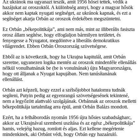
Az ukránok ma ugyanazt teszik, amit 1956 hősei tettek, védik a
hazájukat az oroszoktól. A különbség annyi, hogy a magyar hősök
akkor nem kaptak nyugati segítséget, az ukránok kapnak, és ezt a
segítséget akarja Orbán az oroszok érdekében megszüntetni.
Ez Orbán „békepolitikája”, ami nem más, mint az illiberális fasiszta
orosz állam segítése, hogy elfoglaljon bármilyen területet, és
fenyegesse a Nyugatot, megdöntve a liberális demokratikus
világrendet. Ebben Orbán Oroszország szövetségese.
Ebből az is következik, hogy ha Ukrajna kapitulál, amit Orbán
szeretne, ugyanezen logika mentén az oroszok mindenféle ellenállás
nélkül vonulhatnának be (be is vonulnának) újra Magyarországra,
hogy ott álljanak a Nyugat kapujában. Nem tanúsítanának
ellenállást.
Orbán azt képzeli, hogy ezzel a szélsőjobbot hatalomra tudnák
segíteni, Putyin pedig az egyenrangú szövetségesének tekintené,
nem a legyőzött alattvaló szolgájának. Orbánnak az oroszok melletti
békepolitikája tartalmilag arra épül, amit Orbán Balázs mondott.
Ezért, ha a felháborodás nyomán 1956 újra hősies szabadságharc,
akkor az Ukrajnával szembeni uszítása és az egész „békepolitikája”
hamis, velejéig hazug, romlott és aljas. Ezt kellene megértenie
mindenkinek, aki Orbánt védi, hogy Orbán egy hazaáruló.