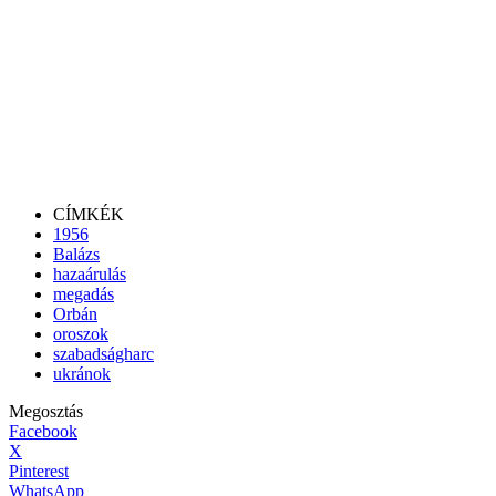
CÍMKÉK
1956
Balázs
hazaárulás
megadás
Orbán
oroszok
szabadságharc
ukránok
Megosztás
Facebook
X
Pinterest
WhatsApp