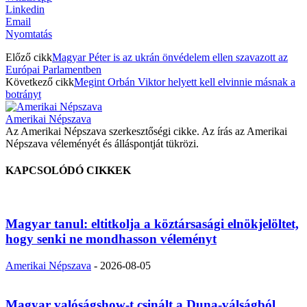
Linkedin
Email
Nyomtatás
Előző cikk
Magyar Péter is az ukrán önvédelem ellen szavazott az
Európai Parlamentben
Következő cikk
Megint Orbán Viktor helyett kell elvinnie másnak a
botrányt
Amerikai Népszava
Az Amerikai Népszava szerkesztőségi cikke. Az írás az Amerikai
Népszava véleményét és álláspontját tükrözi.
KAPCSOLÓDÓ CIKKEK
Magyar tanul: eltitkolja a köztársasági elnökjelöltet,
hogy senki ne mondhasson véleményt
Amerikai Népszava
-
2026-08-05
Magyar valóságshow-t csinált a Duna-válságból,