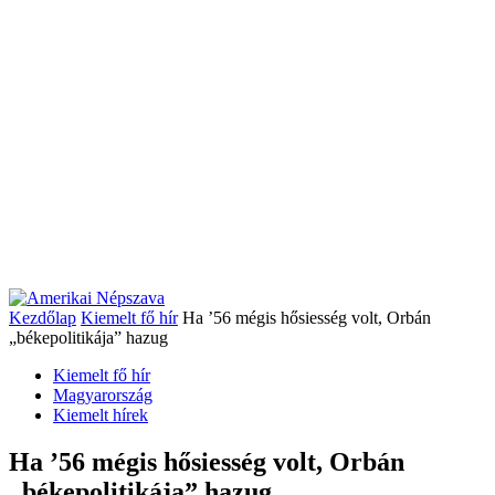
Kezdőlap
Kiemelt fő hír
Ha ’56 mégis hősiesség volt, Orbán
„békepolitikája” hazug
Kiemelt fő hír
Magyarország
Kiemelt hírek
Ha ’56 mégis hősiesség volt, Orbán
„békepolitikája” hazug