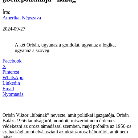
Írta:
Amerikai Népszava
-
2024-09-27
A két Orbán, ugyanaz a gondolat, ugyanaz a logika,
ugyanaz a szöveg.
Facebook
X
Pinterest
WhatsApp
Linkedin
Email
Nyomtatás
Orbán Viktor „hibának” nevezte, amit politikai igazgatója, Orbán
Balázs 1956 tanulságáról mondott, miszerint nem érdemes
védekezni az orosz támadással szemben, majd próbálta az 1956-os
szabadságharcot elválasztani az ukrán-orosz háborútól, amit nem
lehet.