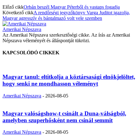
Előző cikk
Orbán beszél Magyar Péterből és vastaps fogadja
Következő cikk
A rendőrségi jegyzőkönyv Varga Juditot igazolja,
Magyar agresszív és bántalmazó volt vele szemben
Amerikai Népszava
Az Amerikai Népszava szerkesztőségi cikke. Az írás az Amerikai
Népszava véleményét és álláspontját tükrözi.
KAPCSOLÓDÓ CIKKEK
Magyar tanul: eltitkolja a köztársasági elnökjelöltet,
hogy senki ne mondhasson véleményt
Amerikai Népszava
-
2026-08-05
Magyar valóságshow-t csinált a Duna-válságból,
amelyben szuperhősként nem csinál semmit
Amerikai Népszava
-
2026-08-05