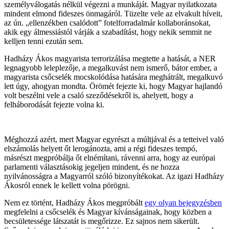
személyválogatás nélkül végezni a munkáját. Magyar nyilatkozata
mindent elmond fideszes önmagáról. Tüzelte vele az elvakult híveit,
az ún. „ellenzékben csalódott” fotelforradalmár kollaboránsokat,
akik egy álmessiástól várják a szabadítást, hogy nekik semmit ne
kelljen tenni ezután sem.
Hadházy Ákos magyarista terrorizálása megtette a hatását, a NER
legnagyobb leleplezője, a megalkuvást nem ismerő, bátor ember, a
magyarista csőcselék mocskolódása hatására meghátrált, megalkuvó
lett úgy, ahogyan mondta. Örömét fejezte ki, hogy Magyar hajlandó
volt beszélni vele a csaló szeződésekről is, ahelyett, hogy a
felháborodását fejezte volna ki.
Méghozzá azért, mert Magyar egyrészt a múltjával és a tetteivel való
elszámolás helyett őt lerogánozta, ami a régi fideszes tempó,
másrészt megpróbálja őt elnémítani, rávenni arra, hogy az európai
parlamenti választásokig jegeljen mindent, és ne hozza
nyilvánosságra a Magyarról szóló bizonyítékokat. Az igazi Hadházy
Ákosról ennek le kellett volna pörögni.
Nem ez történt, Hadházy Ákos megpróbált
egy olyan bejegyzésben
megfelelni a csőcselék és Magyar kívánságainak, hogy közben a
becsületessége látszatát is megőrizze. Ez sajnos nem sikerült.