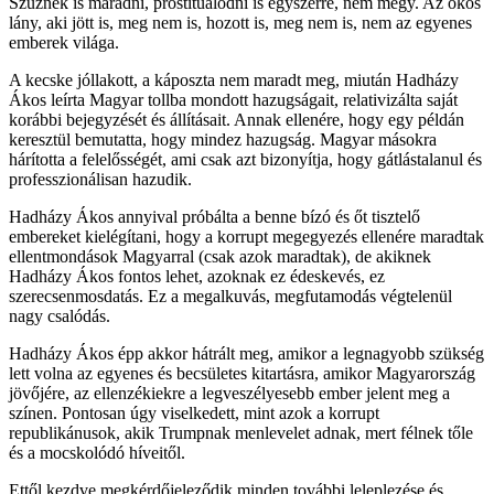
Szűznek is maradni, prostituálódni is egyszerre, nem megy. Az okos
lány, aki jött is, meg nem is, hozott is, meg nem is, nem az egyenes
emberek világa.
A kecske jóllakott, a káposzta nem maradt meg, miután Hadházy
Ákos leírta Magyar tollba mondott hazugságait, relativizálta saját
korábbi bejegyzését és állításait. Annak ellenére, hogy egy példán
keresztül bemutatta, hogy mindez hazugság. Magyar másokra
hárította a felelősségét, ami csak azt bizonyítja, hogy gátlástalanul és
professzionálisan hazudik.
Hadházy Ákos annyival próbálta a benne bízó és őt tisztelő
embereket kielégítani, hogy a korrupt megegyezés ellenére maradtak
ellentmondások Magyarral (csak azok maradtak), de akiknek
Hadházy Ákos fontos lehet, azoknak ez édeskevés, ez
szerecsenmosdatás. Ez a megalkuvás, megfutamodás végtelenül
nagy csalódás.
Hadházy Ákos épp akkor hátrált meg, amikor a legnagyobb szükség
lett volna az egyenes és becsületes kitartásra, amikor Magyarország
jövőjére, az ellenzékiekre a legveszélyesebb ember jelent meg a
színen. Pontosan úgy viselkedett, mint azok a korrupt
republikánusok, akik Trumpnak menlevelet adnak, mert félnek tőle
és a mocskolódó híveitől.
Ettől kezdve megkérdőjeleződik minden további leleplezése és