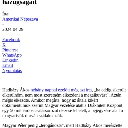
hazugságait
Írta:
Amerikai Népszava
-
2024-04-29
Facebook
X
Pinterest
WhatsApp
Linkedin
Email
Nyomtatás
Hadházy Ákos
néhány nappal ezelőtt még azt írta
, „ha eddig sikerült
elkerülnöm, nem most szeretném elkezdeni a megalkuvást”. Aztán
mégis elkezdte. Amikor megírta, hogy az általa kikért
dokumentumok szerint Magyar vezetése alatt a Diákhitelt Központ
egy 50 milliárdos csalássorozat részese lehetett, a bejegyzése alatt a
magyaristák durván szidalmazták.
Magyar Péter pedig „lerogánozta”, mert Hadházy Ákos merészelte