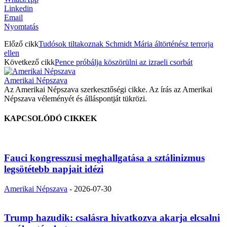
Linkedin
Email
Nyomtatás
Előző cikk
Tudósok tiltakoznak Schmidt Mária áltörténész terrorja
ellen
Következő cikk
Pence próbálja köszörülni az izraeli csorbát
Amerikai Népszava
Az Amerikai Népszava szerkesztőségi cikke. Az írás az Amerikai
Népszava véleményét és álláspontját tükrözi.
KAPCSOLÓDÓ CIKKEK
Fauci kongresszusi meghallgatása a sztálinizmus
legsötétebb napjait idézi
Amerikai Népszava
-
2026-07-30
Trump hazudik: csalásra hivatkozva akarja elcsalni