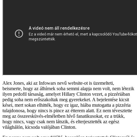
Alex Jones, aki az Infowars nevű website-ot is üzemelteti,
beismerte, hogy az álhírnek soha semmi alapja nem volt, nem létezik
ilyen pedofil társaság, amelyet Hillary Clinton vezet, a pizzériában
pedig soha nem erőszakoltak meg gyerekeket. A bejelentése kicsit
kései, mert sokan elhitték, hogy ez igaz, hiába mutogatta a pizzéria
tulajdonosa, hogy nincs is pince az étterem alatt. Ez nem tévesztette
meg az összeesküvés-elméletben hívő fanatikusokat, ez a trükk,
hogy nincs, vagy csak nem látszik, és elterjesztették az egész
világhálón, kicsoda valójában Clinton.