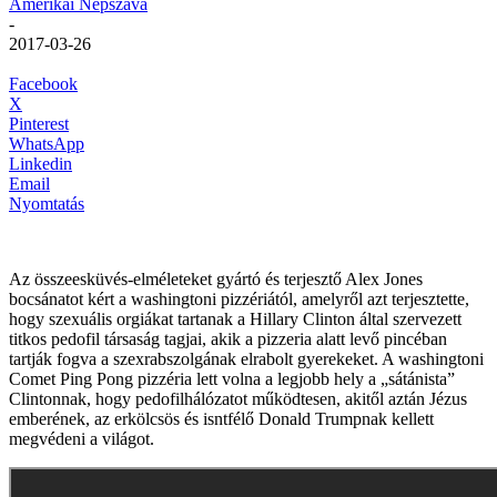
Amerikai Népszava
-
2017-03-26
Facebook
X
Pinterest
WhatsApp
Linkedin
Email
Nyomtatás
Az összeesküvés-elméleteket gyártó és terjesztő Alex Jones
bocsánatot kért a washingtoni pizzériától, amelyről azt terjesztette,
hogy szexuális orgiákat tartanak a Hillary Clinton által szervezett
titkos pedofil társaság tagjai, akik a pizzeria alatt levő pincéban
tartják fogva a szexrabszolgának elrabolt gyerekeket. A washingtoni
Comet Ping Pong pizzéria lett volna a legjobb hely a „sátánista”
Clintonnak, hogy pedofilhálózatot működtesen, akitől aztán Jézus
emberének, az erkölcsös és isntfélő Donald Trumpnak kellett
megvédeni a világot.