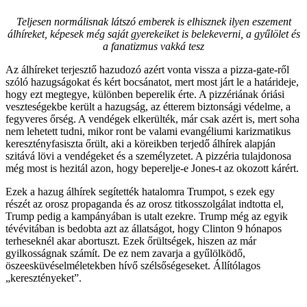
Teljesen normálisnak látszó emberek is elhisznek ilyen eszement
álhíreket, képesek még saját gyerekeiket is belekeverni, a gyűlölet és
a fanatizmus vakká tesz
Az álhíreket terjesztő hazudozó azért vonta vissza a pizza-gate-ről
szóló hazugságokat és kért bocsánatot, mert most járt le a határideje,
hogy ezt megtegye, különben beperelik érte. A pizzériának óriási
veszteségekbe került a hazugság, az étterem biztonsági védelme, a
fegyveres őrség. A vendégek elkerülték, már csak azért is, mert soha
nem lehetett tudni, mikor ront be valami evangéliumi karizmatikus
keresztényfasiszta őrült, aki a köreikben terjedő álhírek alapján
szitává lövi a vendégeket és a személyzetet. A pizzéria tulajdonosa
még most is hezitál azon, hogy beperelje-e Jones-t az okozott kárért.
Ezek a hazug álhírek segítették hatalomra Trumpot, s ezek egy
részét az orosz propaganda és az orosz titkosszolgálat indtotta el,
Trump pedig a kampányában is utalt ezekre. Trump még az egyik
tévévitában is bedobta azt az állatságot, hogy Clinton 9 hónapos
terheseknél akar abortuszt. Ezek őrültségek, hiszen az már
gyilkosságnak számít. De ez nem zavarja a gyűlölködő,
öszeesküvéselméletekben hívő szélsőségeseket. Állítólagos
„keresztényeket”.