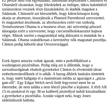
Ez persze nem volt egyedülálló, hasonlóan terjesztettek Clintonról és
Obamáról olyanokat, hogy felesküdtek az ördögre, titkos halottidéző
szeánszokon vesznek részt éjszakánként, és átadták magukat a
Sátánnak. Clintonról azt híresztelték, hogy kilenchónapos korig
akarja az abortuszt, összejátszik a Planned Parenthood szervezettel,
és magzatokat árusítanak, az abortuszokra ezért van szükség.
Természetesen Obama is a business része, aki szövetségi pénzzel
támogatja ezért a szervezetet, hogy csecsemőholokausztot hajtson
végre. Mások szerint a magzatokkal még áldozatot is mutattak be a
Sátánnak. Obama szándékosan a kerestzény nők magzatait pusztítja,
Clinton pedig háborút akar Oroszországgal.
Ezek éppen annyira voltak igazak, mint a pedofilhálózat a
washingtoni pizzériában. Pedig még azt is állították, hogy a
szexrabszolgának elrabolt gyerekeket Clinton és elvetemült társai
emberkereskedőknek el is adták. A hazug álhírek hatására tüntettek
is, hogy miért hallgatja el a mainstream média az igazságot a „pizza-
gate-ről”. Egy Edgar Welch nevű őrült fegyverrel ment be az
étterembe, de nem találta a nem létező pincébe a lejáratot. A férfi AR
15-ös puskával és egy 38-as kaliberű pisztollyal indult kiszabadítani
a gyerekeket a pizzériába. Azután vágott neki, hogy Jones
rádióműsorát hallotta.