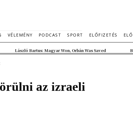
G
VÉLEMÉNY
PODCAST
SPORT
ELŐFIZETÉS
ELŐ
László Bartus: Magyar Won, Orbán Was Saved
B
t
rülni az izraeli