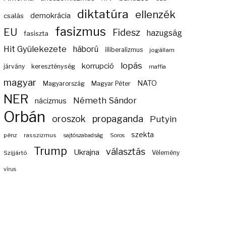
diktatúra
ellenzék
demokrácia
csalás
fasizmus
EU
Fidesz
hazugság
fasiszta
Hit Gyülekezete
háború
illiberalizmus
jogállam
lopás
korrupció
járvány
kereszténység
maffia
magyar
NATO
Magyarország
Magyar Péter
NER
Németh Sándor
nácizmus
Orbán
propaganda
oroszok
Putyin
szekta
pénz
rasszizmus
sajtószabadság
Soros
Trump
választás
Ukrajna
Szijjártó
Vélemény
vírus