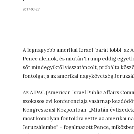
-
2017-03-27
A legnagyobb amerikai Izrael-barát lobbi, az
Pence alelnök, és miután Trump eddig egyetlen
sőt mindegyiktől visszatáncolt, próbálta kösz
fontolgatja az amerikai nagykövetség Jeruzs
Az AIPAC (American Israel Public Affairs Comm
szokásos évi konferenciája vasárnap kezdődö
Kongresszusi Központban. „Miután évtizedekig
most komolyan fontolóra vette az amerikai n
Jeruzsálembe” – fogalmazott Pence, miközben 