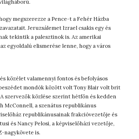
világháború.
, hogy megszerezze a Pence-t a Fehér Házba
avazatait. Jeruzsálemet Izrael csakis egy és
ak tekintik a palesztinok is. Az amerikai
z egyoldalú elismerése lenne, hogy a város
 és közélet valamennyi fontos és befolyásos
beszédet mondók között volt Tony Blair volt brit
 A szervezők közlése szerint hétfőn és kedden
h McConnell, a szenátus republikánus
viselőház republikánusainak frakcióvezetője és
si és Nancy Pelosi, a képviselőházi vezetője,
Z-nagykövete is.