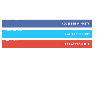
25,000
Követő
KÖVESSEN MINKET!
1,000
Követő
CSATLAKOZZON!
340
Követő
IRATKOZZON FEL!