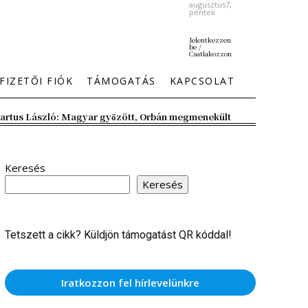
augusztus7,
péntek
Jelentkezzen
be /
Csatlakozzon
FIZETŐI FIÓK
TÁMOGATÁS
KAPCSOLAT
artus László: Magyar győzött, Orbán megmenekült
Keresés
Keresés
Tetszett a cikk? Küldjön támogatást QR kóddal!
Iratkozzon fel hírlevelünkre