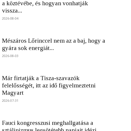
a köztévébe, és hogyan vonhatják
vissza...
2026-08-04
Mészáros Lőrinccel nem az a baj, hogy a
gyára sok energiát...
2026-08-03
Már firtatják a Tisza-szavazók
felelősségét, itt az idő figyelmeztetni
Magyart
2026-07-31
Fauci kongresszusi meghallgatása a
sztálinizmus legsötétebb napjait idézi