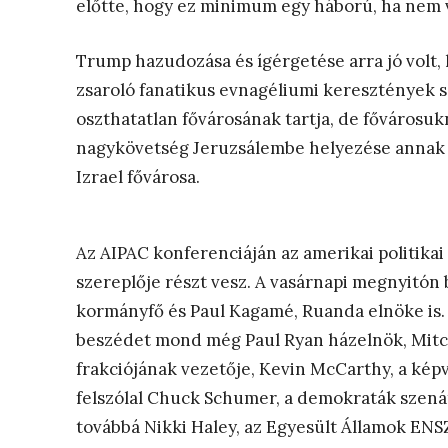
előtte, hogy ez minimum egy háború, ha nem 
Trump hazudozása és ígérgetése arra jó volt
zsaroló fanatikus evnagéliumi keresztények sz
oszthatatlan fővárosának tartja, de fővárosukn
nagykövetség Jeruzsálembe helyezése annak a
Izrael fővárosa.
Az AIPAC konferenciáján az amerikai politikai
szereplője részt vesz. A vasárnapi megnyitón 
kormányfő és Paul Kagamé, Ruanda elnöke is.
beszédet mond még Paul Ryan házelnök, Mitc
frakciójának vezetője, Kevin McCarthy, a kép
felszólal Chuck Schumer, a demokraták szenátu
továbbá Nikki Haley, az Egyesült Államok ENS