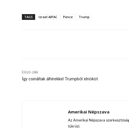
TAGS
Izrael AIPAC
Pence
Trump
Megosztás
Előző cikk
Így csináltak álhírekkel Trumpból elnököt
Amerikai Népszava
Az Amerikai Népszava szerkesztőségi
tükrözi.