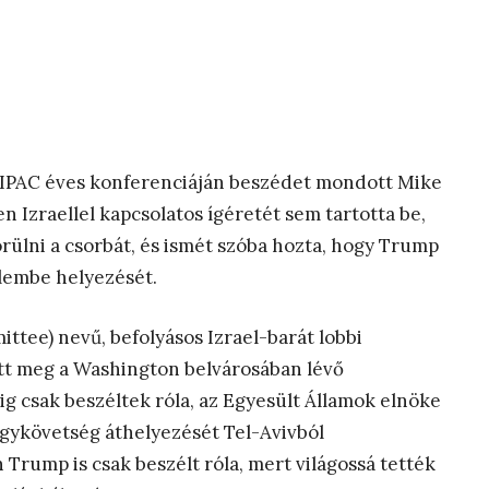
 AIPAC éves konferenciáján beszédet mondott Mike
 Izraellel kapcsolatos ígéretét sem tartotta be,
örülni a csorbát, és ismét szóba hozta, hogy Trump
álembe helyezését.
ittee) nevű, befolyásos Izrael-barát lobbi
tt meg a Washington belvárosában lévő
 csak beszéltek róla, az Egyesült Államok elnöke
agykövetség áthelyezését Tel-Avivból
Trump is csak beszélt róla, mert világossá tették