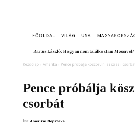
FŐOLDAL
VILÁG
USA
MAGYARORSZÁ
Bartus László: Hogyan nem találkoztam Messivel?
Kezdőlap
Amerika
Pence próbálja köszörülni az izraeli csorbá
Amerika
Pence próbálja köszö
csorbát
Írta:
Amerikai Népszava