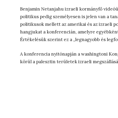
Benjamin Netanjahu izraeli kormányfő videóüz
politikus pedig személyesen is jelen van a ta
politikusok mellett az amerikai és az izraeli p
hangjukat a konferencián, amelyre egyébként
Értékelésük szerint ez a „legnagyobb és legf
A konferencia nyitónapján a washingtoni Kon
körül a palesztin területek izraeli megszállás