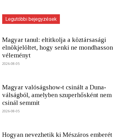
Legutóbbi bejegyzések
Magyar tanul: eltitkolja a köztársasági
elnökjelöltet, hogy senki ne mondhasson
véleményt
2026-08-05
Magyar valóságshow-t csinált a Duna-
válságból, amelyben szuperhősként nem
csinál semmit
2026-08-05
Hogyan nevezhetik ki Mészáros emberét