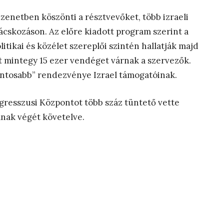
enetben köszönti a résztvevőket, több izraeli
nácskozáson. Az előre kiadott program szerint a
olitikai és közélet szereplői szintén hallatják majd
 mintegy 15 ezer vendéget várnak a szervezők.
ontosabb” rendezvénye Izrael támogatóinak.
gresszusi Központot több száz tüntető vette
ának végét követelve.