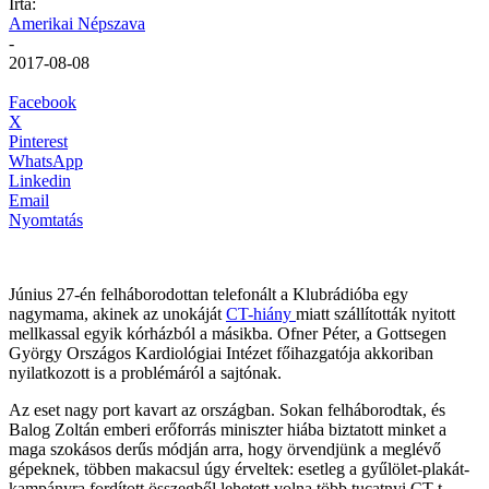
Írta:
Amerikai Népszava
-
2017-08-08
Facebook
X
Pinterest
WhatsApp
Linkedin
Email
Nyomtatás
Június 27-én felháborodottan telefonált a Klubrádióba egy
nagymama, akinek az unokáját
CT-hiány
miatt szállították nyitott
mellkassal egyik kórházból a másikba. Ofner Péter, a Gottsegen
György Országos Kardiológiai Intézet főihazgatója akkoriban
nyilatkozott is a problémáról a sajtónak.
Az eset nagy port kavart az országban. Sokan felháborodtak, és
Balog Zoltán emberi erőforrás miniszter hiába biztatott minket a
maga szokásos derűs módján arra, hogy örvendjünk a meglévő
gépeknek, többen makacsul úgy érveltek: esetleg a gyűlölet-plakát-
kampányra fordított összegből lehetett volna több tucatnyi CT-t