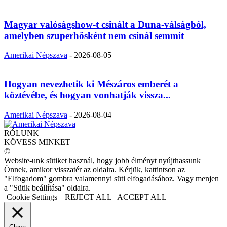
Magyar valóságshow-t csinált a Duna-válságból,
amelyben szuperhősként nem csinál semmit
Amerikai Népszava
-
2026-08-05
Hogyan nevezhetik ki Mészáros emberét a
köztévébe, és hogyan vonhatják vissza...
Amerikai Népszava
-
2026-08-04
RÓLUNK
KÖVESS MINKET
©
Website-unk sütiket használ, hogy jobb élményt nyújthassunk
Önnek, amikor visszatér az oldalra. Kérjük, kattintson az
"Elfogadom" gombra valamennyi süti elfogadásához. Vagy menjen
a "Sütik beállítása" oldalra.
Cookie Settings
REJECT ALL
ACCEPT ALL