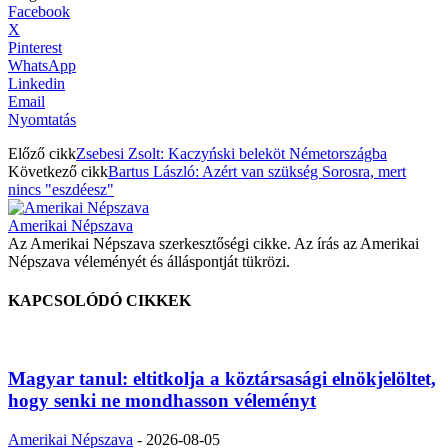
Facebook
X
Pinterest
WhatsApp
Linkedin
Email
Nyomtatás
Előző cikk
Zsebesi Zsolt: Kaczyński beleköt Németországba
Következő cikk
Bartus László: Azért van szükség Sorosra, mert
nincs "eszdéesz"
Amerikai Népszava
Az Amerikai Népszava szerkesztőségi cikke. Az írás az Amerikai
Népszava véleményét és álláspontját tükrözi.
KAPCSOLÓDÓ CIKKEK
Magyar tanul: eltitkolja a köztársasági elnökjelöltet,
hogy senki ne mondhasson véleményt
Amerikai Népszava
-
2026-08-05