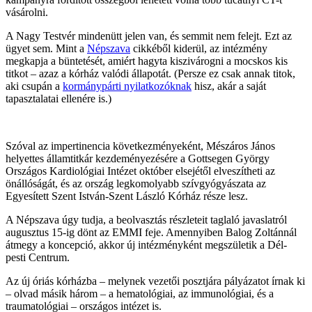
vásárolni.
A Nagy Testvér mindenütt jelen van, és semmit nem felejt. Ezt az
ügyet sem. Mint a
Népszava
cikkéből kiderül, az intézmény
megkapja a büntetését, amiért hagyta kiszivárogni a mocskos kis
titkot – azaz a kórház valódi állapotát. (Persze ez csak annak titok,
aki csupán a
kormánypárti nyilatkozóknak
hisz, akár a saját
tapasztalatai ellenére is.)
Szóval az impertinencia következményeként, Mészáros János
helyettes államtitkár kezdeményezésére a Gottsegen György
Országos Kardiológiai Intézet október elsejétől elveszítheti az
önállóságát, és az ország legkomolyabb szívgyógyászata az
Egyesített Szent István-Szent László Kórház része lesz.
A Népszava úgy tudja, a beolvasztás részleteit taglaló javaslatról
augusztus 15-ig dönt az EMMI feje. Amennyiben Balog Zoltánnál
átmegy a koncepció, akkor új intézményként megszületik a Dél-
pesti Centrum.
Az új óriás kórházba – melynek vezetői posztjára pályázatot írnak ki
– olvad másik három – a hematológiai, az immunológiai, és a
traumatológiai – országos intézet is.