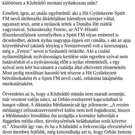
különösen a Klubrádió mostani nyilatkozata után?
Emellett, igen, az utalás egyértelmű: aki a Hit Gyülekezete Spirit
FM nevű álellenzéki álrádiójában bármilyen szerepet vállal,
ugyanazt teszi, amit a nyilasok tettek a Dunába lőtt zsidók
vagyonával. Szlazsánszky Ferenc, az ATV-Híradó
főszerkesztőjének személyében a Spirit FM olyan emberrel is
dicsekedhet, akinek nyilas nagyapja éppen ezt csinálta, s aki az apja
közvetítésével (akinek tényleg a Nemzetvezető volt a keresztapja),
még a „Ferenc” nevet is Szálasitól örökölte. Aki a család
nyilasmúltjának nyilvánosságra kerülése után egyetlen szóval nem
határolódott el a nyilvánosság előtt a nyilas rémtettektől, s egy
szóval nem kért bocsánatot a családja által elkövetett rémtettekért.
Most pedig morálisan hasonló tett részese a Hit Gyülekezete
bértollnokaként és a Spirit FM nevű csaló, orbánista lakájmédia
munkatársaként.
Örvendetes az is, hogy a Klubrádió miután nem maradt semmije,
már veszteni valója nincs, az Orbán-rendszerrel kapcsolatban is
hangot váltott. A diktatúra Médiatanácsát így jellemezte: „A rezsim
médiaügyi erőszakszervezetével külön nem kell foglalkozni, hiszen
a Médiatanács fennállása óta szolgálja a kormány háborúját a
független média ellen, törvénysértések beláthatatlan sorát követve
el.” Abszolút így van, és ha a Klubrádió a frekvenciája elvesztésével
ilyen ütemben fejlődik, még kimondhatja azt is, hogy Orbán fasiszta