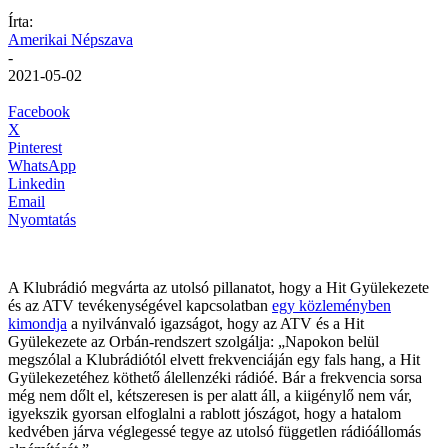
Írta:
Amerikai Népszava
-
2021-05-02
Facebook
X
Pinterest
WhatsApp
Linkedin
Email
Nyomtatás
A Klubrádió megvárta az utolsó pillanatot, hogy a Hit Gyülekezete
és az ATV tevékenységével kapcsolatban
egy közleményben
kimondja
a nyilvánvaló igazságot, hogy az ATV és a Hit
Gyülekezete az Orbán-rendszert szolgálja: „Napokon belül
megszólal a Klubrádiótól elvett frekvenciáján egy fals hang, a Hit
Gyülekezetéhez köthető álellenzéki rádióé. Bár a frekvencia sorsa
még nem dőlt el, kétszeresen is per alatt áll, a kiigénylő nem vár,
igyekszik gyorsan elfoglalni a rablott jószágot, hogy a hatalom
kedvében járva véglegessé tegye az utolsó független rádióállomás