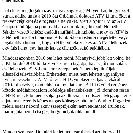
elnémítását.”
Tökéletes megfogalmazás, maga az igazság. Milyen kár, hogy ezzel
vártak addig, amíg a 2010 óta Orbánnak dolgozó ATV kitúrta őket a
frekvenciájukról és elfoglalta a helyüket. Mert a Spirit FM az ATV
Csoport rádiója, ha pontosabban akarunk fogalmazni, Németh
Sándor vezető lelkész családi maffiájának rádiója, ahogy az ATV is
a Németh-maffia tulajdona. A Klubrádió mostanra megértette, vagy
legalábbis kimondta, hogy a Hit Gyülekezete és az ATV álellenzéki,
egy fals hang, egy hamis lap az ellenzéki sajtó paklijában.
Mindezt azonban 2010 óta lehet tudni. Mennyivel jobb lett volna, ha
a Klubrádió 2010-től kezdve ezt nem tagadja, ha a saját munkatársai
az álellenzéki ATV-ben nem szerepelnek és nem legitimálják
ellenzéki televízióként. Érthetetlen, miért nem lehetett ugyanilyen
nyíltan beszélni az ATV-ről és a Hit Gyülekezete aljas játékáról
2010-től kezdve, mint ebben a mondatban: „A Hit Gyülekezetéhez
kötődő médiabirodalom „őfelsége ellenzékeként” jól idomított része
a NER-nek, kitűnően szolgálja az illiberális rendszert. Megkapja érte
a jutalmat, ezért is képes magas költségszinttel működni. A független
média elleni háború aktív szereplőjeként nem tekinthető árulónak,
már régóta nem kétséges, hogy melyik oldalon áll.”
Minden szó igaz. De miért kellett megvárni ezzel azt, hogy a Hit