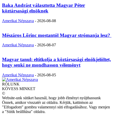
Baka Andrást választotta Magyar Péter
köztársasági elnöknek
Amerikai Népszava
-
2026-08-08
Mészáros Lőrinc mostantól Magyar strómanja lesz?
Amerikai Népszava
-
2026-08-07
Magyar tanul: eltitkolja a köztársasági elnökjelöltet,
hogy senki ne mondhasson véleményt
Amerikai Népszava
-
2026-08-05
RÓLUNK
KÖVESS MINKET
©
Website-unk sütiket használ, hogy jobb élményt nyújthassunk
Önnek, amikor visszatér az oldalra. Kérjük, kattintson az
"Elfogadom" gombra valamennyi süti elfogadásához. Vagy menjen
a "Sütik beállítása" oldalra.