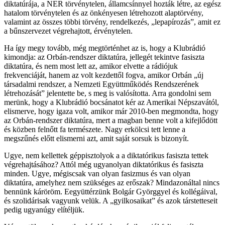
diktatúrája, a NER törvénytelen, államcsínnyel hozták létre, az egész
hatalom törvénytelen és az önkényesen létrehozott alaptörvény,
valamint az összes többi törvény, rendelkezés, „lepapírozás”, amit ez
a bűnszervezet végrehajtott, érvénytelen.
Ha így megy tovább, még megtörténhet az is, hogy a Klubrádió
kimondja: az Orbán-rendszer diktatúra, jellegét tekintve fasiszta
diktatúra, és nem most lett az, amikor elvette a rádiójuk
frekvenciáját, hanem az volt kezdettől fogva, amikor Orbán „új
társadalmi rendszer, a Nemzeti Együttműködés Rendszerének
létrehozását” jelentette be, s meg is valósította. Arra gondolni sem
merünk, hogy a Klubrádió bocsánatot kér az Amerikai Népszavától,
elismerve, hogy igaza volt, amikor már 2010-ben megmondta, hogy
az Orbán-rendszer diktatúra, mert a magban benne volt a kifejlődött
és közben felnőtt fa természete. Nagy erkölcsi tett lenne a
megszűnés előtt elismerni azt, amit saját sorsuk is bizonyít.
Ugye, nem kellettek géppisztolyok a a diktatórikus fasiszta tettek
végrehajtásához? Attól még ugyanolyan diktatórikus és fasiszta
minden. Ugye, mégiscsak van olyan fasizmus és van olyan
diktatúra, amelyhez nem szükséges az erőszak? Mindazonáltal nincs
bennünk káröröm. Eegyüttérzünk Bolgár Györggyel és kollégáival,
és szolidárisak vagyunk velük. A „gyilkosaikat” és azok társtetteseit
pedig ugyanúgy elítéljük.