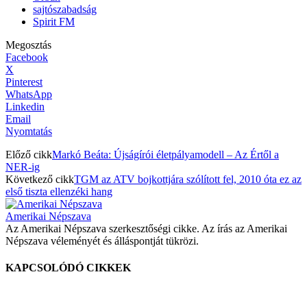
sajtószabadság
Spirit FM
Megosztás
Facebook
X
Pinterest
WhatsApp
Linkedin
Email
Nyomtatás
Előző cikk
Markó Beáta: Újságírói életpályamodell – Az Értől a
NER-ig
Következő cikk
TGM az ATV bojkottjára szólított fel, 2010 óta ez az
első tiszta ellenzéki hang
Amerikai Népszava
Az Amerikai Népszava szerkesztőségi cikke. Az írás az Amerikai
Népszava véleményét és álláspontját tükrözi.
KAPCSOLÓDÓ CIKKEK