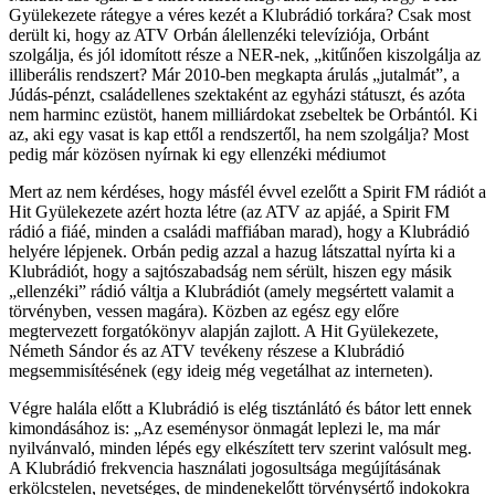
Gyülekezete rátegye a véres kezét a Klubrádió torkára? Csak most
derült ki, hogy az ATV Orbán álellenzéki televíziója, Orbánt
szolgálja, és jól idomított része a NER-nek, „kitűnően kiszolgálja az
illiberális rendszert? Már 2010-ben megkapta árulás „jutalmát”, a
Júdás-pénzt, családellenes szektaként az egyházi státuszt, és azóta
nem harminc ezüstöt, hanem milliárdokat zsebeltek be Orbántól. Ki
az, aki egy vasat is kap ettől a rendszertől, ha nem szolgálja? Most
pedig már közösen nyírnak ki egy ellenzéki médiumot
Mert az nem kérdéses, hogy másfél évvel ezelőtt a Spirit FM rádiót a
Hit Gyülekezete azért hozta létre (az ATV az apjáé, a Spirit FM
rádió a fiáé, minden a családi maffiában marad), hogy a Klubrádió
helyére lépjenek. Orbán pedig azzal a hazug látszattal nyírta ki a
Klubrádiót, hogy a sajtószabadság nem sérült, hiszen egy másik
„ellenzéki” rádió váltja a Klubrádiót (amely megsértett valamit a
törvényben, vessen magára). Közben az egész egy előre
megtervezett forgatókönyv alapján zajlott. A Hit Gyülekezete,
Németh Sándor és az ATV tevékeny részese a Klubrádió
megsemmisítésének (egy ideig még vegetálhat az interneten).
Végre halála előtt a Klubrádió is elég tisztánlátó és bátor lett ennek
kimondásához is: „Az eseménysor önmagát leplezi le, ma már
nyilvánvaló, minden lépés egy elkészített terv szerint valósult meg.
A Klubrádió frekvencia használati jogosultsága megújításának
erkölcstelen, nevetséges, de mindenekelőtt törvénysértő indokokra