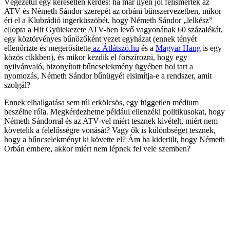
Végezetül egy keresetlen kérdés: ha már ilyen jól felismerték az
ATV és Németh Sándor szerepét az orbáni bűnszervezetben, mikor
éri el a Klubrádió ingerküszöbét, hogy Németh Sándor „lelkész”
ellopta a Hit Gyülekezete ATV-ben levő vagyonának 60 százalékát,
egy köztörvényes bűnözőként vezet egyházat (ennek tényét
ellenőrizte és megerősítette
az Átlátszó.hu
és a
Magyar Hang
is egy
közös cikkben), és mikor kezdik el forszírozni, hogy egy
nyilvánvaló, bizonyított bűncselekmény ügyében hol tart a
nyomozás, Németh Sándor bűnügyét elsimítja-e a rendszer, amit
szolgál?
Ennek elhallgatása sem túl erkölcsös, egy független médium
beszélne róla. Megkérdezhetne például ellenzéki politikusokat, hogy
Németh Sándorral és az ATV-vel miért tesznek kivételt, miért nem
követelik a felelősségre vonását? Vagy ők is különbséget tesznek,
hogy a bűncselekményt ki követte el? Ám ha kiderült, hogy Németh
Orbán embere, akkor miért nem lépnek fel vele szemben?