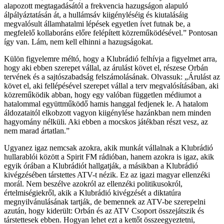
alapozott megtagadásától a frekvencia hazugságon alapuló
álpályáztatásán át, a hullámsáv kiigényléséig és kiutalásáig
megvalósult államhatalmi lépések egyetlen ívet futnak be, a
megfelelő kollaboráns előre felépített közreműködésével.” Pontosan
így van. Lám, nem kell elhinni a hazugságokat.
Külön figyelemre méltó, hogy a Klubrádió felhívja a figyelmet arra,
hogy aki ebben szerepet vállal, az árulást követ el, részese Orbán
tervének és a sajtószabadság felszámolásának. Olvassuk: „Árulást az
követ el, aki fellépésével szerepet vállal a terv megvalósításában, aki
közreműködik abban, hogy egy valóban független médiumot a
hatalommal együttműködő hamis hanggal fedjenek le. A hatalom
áldozataitól elkobzott vagyon kiigénylése hazánkban nem minden
hagyomány nélküli. Aki ebben a mocskos játékban részt vesz, az
nem marad ártatlan.”
Ugyanez igaz nemcsak azokra, akik munkát vállalnak a Klubrádió
hullarablói között a Spirit FM rádióban, hanem azokra is igaz, akik
egyik órában a Klubrádiót hallgatják, a másikban a Klubrádió
kivégzésében társtettes ATV-t nézik. Ez az igazi magyar ellenzéki
morál. Nem beszélve azokról az ellenzéki politikusokról,
értelmiségiekről, akik a Klubrádió kivégzését a diktatúra
megnyilvánulásának tartják, de bemennek az ATV-be szerepelni
azután, hogy kiderült: Orbán és az ATV Csoport összejátszik és
társtettesek ebben. Hogyan lehet ezt a kettőt összeegyeztetni,