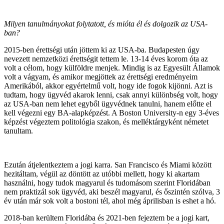
Milyen tanulmányokat folytatott, és mióta él és dolgozik az USA-
ban?
2015-ben érettségi után jöttem ki az USA-ba. Budapesten úgy
nevezett nemzetközi érettségit tettem le. 13-14 éves korom óta az
volt a célom, hogy külföldre menjek. Mindig is az Egyesült Államok
volt a vágyam, és amikor megjöttek az érettségi eredményeim
Amerikából, akkor egyértelmű volt, hogy ide fogok kijönni. Azt is
tudtam, hogy ügyvéd akarok lenni, csak annyi különbség volt, hogy
az USA-ban nem lehet egyből ügyvédnek tanulni, hanem előtte el
kell végezni egy BA-alapképzést. A Boston University-n egy 3-éves
képzést végeztem politológia szakon, és melléktárgyként németet
tanultam.
Ezután átjelentkeztem a jogi karra. San Francisco és Miami között
hezitáltam, végül az döntött az utóbbi mellett, hogy ki akartam
használni, hogy tudok magyarul és tudomásom szerint Floridában
nem praktizál sok ügyvéd, aki beszél magyarul, és őszintén szólva, 3
év után már sok volt a bostoni tél, ahol még áprilisban is eshet a hó.
2018-ban kerültem Floridába és 2021-ben fejeztem be a jogi kart,