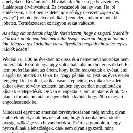
amelyeket a Bevándorlási Hivatalnak kötelessége bevezetni és
általánosan érvényesíteni. Ez évszázadok óta így van. Ha jól
emlékszem, 1789-ben született az első úgy nevezett „
open door
policy
” [nyitott ajtó elve/politikája] rendelet, amikor mindenki
jöhetett. Természetesen ez nagyon sokat változott.
Az eddig elmondottak alapján feltételezem, hogy a szigorú federális
előírások miatt nem tehetnek különbséget aszerint, hogy ki honnan
jött. Mégis a gyakorlatban van-e ilyesfajta megkülönböztetés egyes
nációk között?
Például az 1800-as években az olasz és a német bevándorlókat nem
preferálták. Később ugyanígy volt a balti államokból érkezőkkel. És
nem preferálás alatt azt értem, hogy külön megvágták a kvótát, ami
alapján bejöhettek az USA-ba. Vagy például az 1900-as évek elején
rengeteg kínai volt itt, akik a vasutat építették, és mikor kész lett,
akkor olyan törvény született, amiben egyszerűen megtiltották a
kínaiak letelepedését. De van ellenpélda is, ami minket is érint, ’56
után, a forradalom után megemelték a kvótát, hogy több magyart
engedhessenek be.
Mindezzel együtt az amerikai törvényhozásban még mindig olyan
emberek ülnek, akik hisznek abban, hogy Amerika bevándorló
ország, szüksége van bevándorlókra. Ezért azt gondolom, hogy
nyitva állnak a lehetőségek, csak nem olyan egyszerű, mint