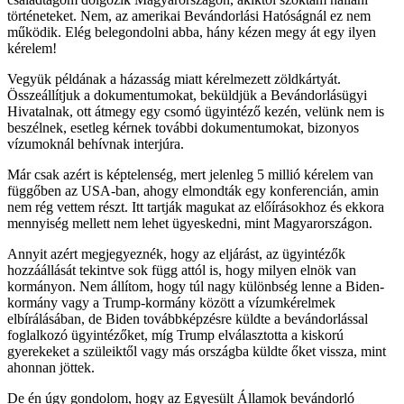
történeteket. Nem, az amerikai Bevándorlási Hatóságnál ez nem
működik. Elég belegondolni abba, hány kézen megy át egy ilyen
kérelem!
Vegyük példának a házasság miatt kérelmezett zöldkártyát.
Összeállítjuk a dokumentumokat, beküldjük a Bevándorlásügyi
Hivatalnak, ott átmegy egy csomó ügyintéző kezén, velünk nem is
beszélnek, esetleg kérnek további dokumentumokat, bizonyos
vízumoknál behívnak interjúra.
Már csak azért is képtelenség, mert jelenleg 5 millió kérelem van
függőben az USA-ban, ahogy elmondták egy konferencián, amin
nem rég vettem részt. Itt tartják magukat az előírásokhoz és ekkora
mennyiség mellett nem lehet ügyeskedni, mint Magyarországon.
Annyit azért megjegyeznék, hogy az eljárást, az ügyintézők
hozzáállását tekintve sok függ attól is, hogy milyen elnök van
kormányon. Nem állítom, hogy túl nagy különbség lenne a Biden-
kormány vagy a Trump-kormány között a vízumkérelmek
elbírálásában, de Biden továbbképzésre küldte a bevándorlással
foglalkozó ügyintézőket, míg Trump elválasztotta a kiskorú
gyerekeket a szüleiktől vagy más országba küldte őket vissza, mint
ahonnan jöttek.
De én úgy gondolom, hogy az Egyesült Államok bevándorló