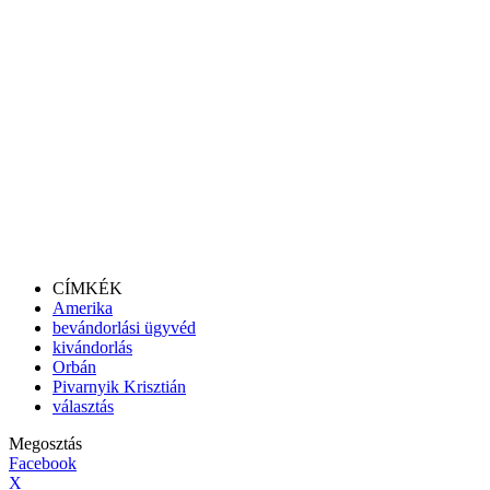
CÍMKÉK
Amerika
bevándorlási ügyvéd
kivándorlás
Orbán
Pivarnyik Krisztián
választás
Megosztás
Facebook
X