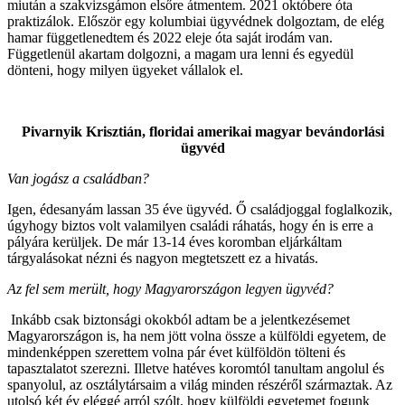
miután a szakvizsgámon elsőre átmentem. 2021 októbere óta
praktizálok. Először egy kolumbiai ügyvédnek dolgoztam, de elég
hamar függetlenedtem és 2022 eleje óta saját irodám van.
Függetlenül akartam dolgozni, a magam ura lenni és egyedül
dönteni, hogy milyen ügyeket vállalok el.
Pivarnyik Krisztián, floridai amerikai magyar bevándorlási
ügyvéd
Van jogász a családban?
Igen, édesanyám lassan 35 éve ügyvéd. Ő családjoggal foglalkozik,
úgyhogy biztos volt valamilyen családi ráhatás, hogy én is erre a
pályára kerüljek. De már 13-14 éves koromban eljárkáltam
tárgyalásokat nézni és nagyon megtetszett ez a hivatás.
Az fel sem merült, hogy Magyarországon legyen ügyvéd?
Inkább csak biztonsági okokból adtam be a jelentkezésemet
Magyarországon is, ha nem jött volna össze a külföldi egyetem, de
mindenképpen szerettem volna pár évet külföldön tölteni és
tapasztalatot szerezni. Illetve hatéves koromtól tanultam angolul és
spanyolul, az osztálytársaim a világ minden részéről származtak. Az
utolsó két év eléggé arról szólt, hogy külföldi egyetemet fogunk