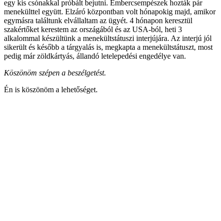
egy kis csónakkal próbált bejutni. Embercsempészek hozták pár
menekülttel együtt. Elzáró központban volt hónapokig majd, amikor
egymásra találtunk elvállaltam az ügyét. 4 hónapon keresztül
szakértőket kerestem az országából és az USA-ból, heti 3
alkalommal készültünk a menekültstátuszi interjújára. Az interjú jól
sikerült és később a tárgyalás is, megkapta a menekültstátuszt, most
pedig már zöldkártyás, állandó letelepedési engedélye van.
Köszönöm szépen a beszélgetést.
Én is köszönöm a lehetőséget.