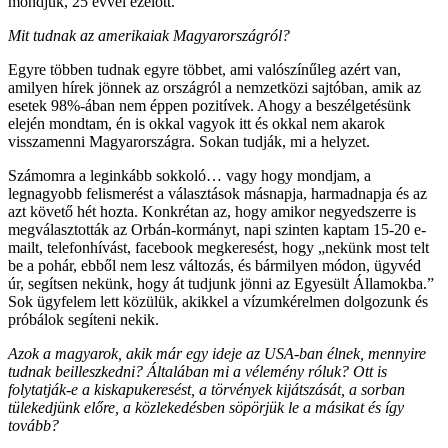
mondjuk, 25 évvel ezelőtt.
Mit tudnak az amerikaiak Magyarországról?
Egyre többen tudnak egyre többet, ami valószínűleg azért van,
amilyen hírek jönnek az országról a nemzetközi sajtóban, amik az
esetek 98%-ában nem éppen pozitívek. Ahogy a beszélgetésünk
elején mondtam, én is okkal vagyok itt és okkal nem akarok
visszamenni Magyarországra. Sokan tudják, mi a helyzet.
Számomra a leginkább sokkoló… vagy hogy mondjam, a
legnagyobb felismerést a választások másnapja, harmadnapja és az
azt követő hét hozta. Konkrétan az, hogy amikor negyedszerre is
megválasztották az Orbán-kormányt, napi szinten kaptam 15-20 e-
mailt, telefonhívást, facebook megkeresést, hogy „nekünk most telt
be a pohár, ebből nem lesz változás, és bármilyen módon, ügyvéd
úr, segítsen nekünk, hogy át tudjunk jönni az Egyesült Államokba.”
Sok ügyfelem lett közülük, akikkel a vízumkérelmen dolgozunk és
próbálok segíteni nekik.
Azok a magyarok, akik már egy ideje az USA-ban élnek, mennyire
tudnak beilleszkedni? Általában mi a vélemény róluk? Ott is
folytatják-e a kiskapukeresést, a törvények kijátszását, a sorban
tülekedjünk előre, a közlekedésben söpörjük le a másikat és így
tovább?