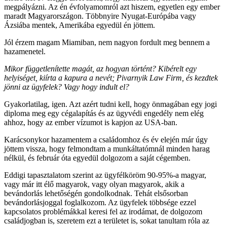
megpályázni. Az én évfolyamomról azt hiszem, egyetlen egy ember
maradt Magyarországon. Többnyire Nyugat-Európába vagy
Ázsiába mentek, Amerikába egyedül én jöttem.
Jól érzem magam Miamiban, nem nagyon fordult meg bennem a
hazamenetel.
Mikor függetlenítette magát, az hogyan történt? Kibérelt egy
helyiséget, kiírta a kapura a nevét; Pivarnyik Law Firm, és kezdtek
jönni az ügyfelek? Vagy hogy indult el?
Gyakorlatilag, igen. Azt azért tudni kell, hogy önmagában egy jogi
diploma meg egy cégalapítás és az ügyvédi engedély nem elég
ahhoz, hogy az ember vízumot is kapjon az USA-ban.
Karácsonykor hazamentem a családomhoz és év elején már úgy
jöttem vissza, hogy felmondtam a munkáltatómnál minden harag
nélkül, és február óta egyedül dolgozom a saját cégemben.
Eddigi tapasztalatom szerint az ügyfélköröm 90-95%-a magyar,
vagy már itt élő magyarok, vagy olyan magyarok, akik a
bevándorlás lehetőségén gondolkodnak. Tehát elsősorban
bevándorlásjoggal foglalkozom. Az ügyfelek többsége ezzel
kapcsolatos problémákkal keresi fel az irodámat, de dolgozom
családjogban is, szeretem ezt a területet is, sokat tanultam róla az