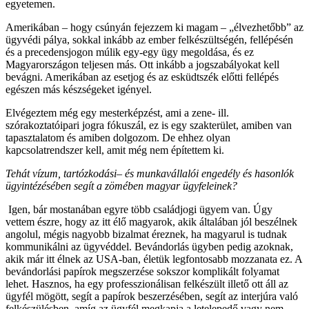
egyetemen.
Amerikában – hogy csúnyán fejezzem ki magam – „élvezhetőbb” az
ügyvédi pálya, sokkal inkább az ember felkészültségén, fellépésén
és a precedensjogon múlik egy-egy ügy megoldása, és ez
Magyarországon teljesen más. Ott inkább a jogszabályokat kell
bevágni. Amerikában az esetjog és az esküdtszék előtti fellépés
egészen más készségeket igényel.
Elvégeztem még egy mesterképzést, ami a zene- ill.
szórakoztatóipari jogra fókuszál, ez is egy szakterület, amiben van
tapasztalatom és amiben dolgozom. De ehhez olyan
kapcsolatrendszer kell, amit még nem építettem ki.
Tehát vízum, tartózkodási– és munkavállalói engedély és hasonlók
ügyintézésében segít a zömében magyar ügyfeleinek?
Igen, bár mostanában egyre több családjogi ügyem van. Úgy
vettem észre, hogy az itt élő magyarok, akik általában jól beszélnek
angolul, mégis nagyobb bizalmat éreznek, ha magyarul is tudnak
kommunikálni az ügyvéddel. Bevándorlás ügyben pedig azoknak,
akik már itt élnek az USA-ban, életük legfontosabb mozzanata ez. A
bevándorlási papírok megszerzése sokszor komplikált folyamat
lehet. Hasznos, ha egy professzionálisan felkészült illető ott áll az
ügyfél mögött, segít a papírok beszerzésében, segít az interjúra való
felkészülésben, amíg az ügyfél megkapja a letelepedő vagy nem-