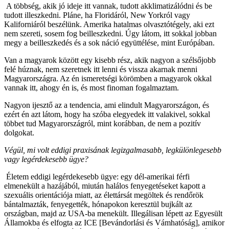
A többség, akik jó ideje itt vannak, tudott akklimatizálódni és be
tudott illeszkedni. Pláne, ha Floridáról, New Yorkról vagy
Kaliforniáról beszélünk. Amerika hatalmas olvasztótégely, aki ezt
nem szereti, sosem fog beilleszkedni. Úgy látom, itt sokkal jobban
megy a beilleszkedés és a sok náció együttélése, mint Európában.
Van a magyarok között egy kisebb rész, akik nagyon a szélsőjobb
felé húznak, nem szeretnek itt lenni és vissza akarnak menni
Magyarországra. Az én ismeretségi körömben a magyarok okkal
vannak itt, ahogy én is, és most finoman fogalmaztam.
Nagyon ijesztő az a tendencia, ami elindult Magyarországon, és
ezért én azt látom, hogy ha szóba elegyedek itt valakivel, sokkal
többet tud Magyarországról, mint korábban, de nem a pozitív
dolgokat.
Végül, mi volt eddigi praxisának legizgalmasabb, legkülönlegesebb
vagy legérdekesebb ügye?
Életem eddigi legérdekesebb ügye: egy dél-amerikai férfi
elmenekült a hazájából, miután halálos fenyegetéseket kapott a
szexuális orientációja miatt, az élettársát megöltek és rendőrök
bántalmazták, fenyegették, hónapokon keresztül bujkált az
országban, majd az USA-ba menekült. Illegálisan lépett az Egyesült
Államokba és elfogta az ICE [Bevándorlási és Vámhatóság], amikor