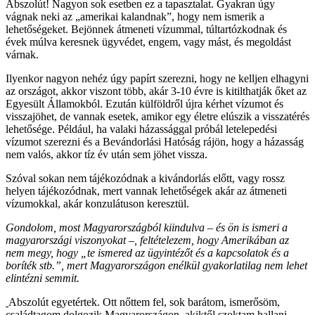
Abszolút! Nagyon sok esetben ez a tapasztalat. Gyakran úgy
vágnak neki az „amerikai kalandnak”, hogy nem ismerik a
lehetőségeket. Bejönnek átmeneti vízummal, túltartózkodnak és
évek múlva keresnek ügyvédet, engem, vagy mást, és megoldást
várnak.
Ilyenkor nagyon nehéz úgy papírt szerezni, hogy ne kelljen elhagyni
az országot, akkor viszont több, akár 3-10 évre is kitilthatják őket az
Egyesült Államokból. Ezután külföldről újra kérhet vízumot és
visszajöhet, de vannak esetek, amikor egy életre elúszik a visszatérés
lehetősége. Például, ha valaki házassággal próbál letelepedési
vízumot szerezni és a Bevándorlási Hatóság rájön, hogy a házasság
nem valós, akkor tíz év után sem jöhet vissza.
Szóval sokan nem tájékozódnak a kivándorlás előtt, vagy rossz
helyen tájékozódnak, mert vannak lehetőségek akár az átmeneti
vízumokkal, akár konzulátuson keresztül.
Gondolom, most Magyarországból kiindulva – és ön is ismeri a
magyarországi viszonyokat –, feltételezem, hogy Amerikában az
nem megy, hogy „te ismered az ügyintézőt és a kapcsolatok és a
boríték stb.”, mert Magyarországon enélkül gyakorlatilag nem lehet
elintézni semmit.
Abszolút egyetértek. Ott nőttem fel, sok barátom, ismerősöm,
családtagom dolgozik Magyarországon, akiktől szoktam hallani