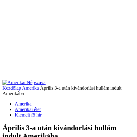
Kezdőlap
Amerika
Április 3-a után kivándorlási hullám indult
Amerikába
Amerika
Amerikai élet
Kiemelt fő hír
Április 3-a után kivándorlási hullám
indult Amerikába