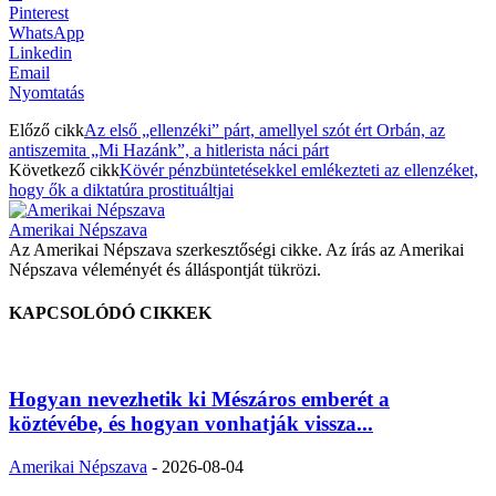
Pinterest
WhatsApp
Linkedin
Email
Nyomtatás
Előző cikk
Az első „ellenzéki” párt, amellyel szót ért Orbán, az
antiszemita „Mi Hazánk”, a hitlerista náci párt
Következő cikk
Kövér pénzbüntetésekkel emlékezteti az ellenzéket,
hogy ők a diktatúra prostituáltjai
Amerikai Népszava
Az Amerikai Népszava szerkesztőségi cikke. Az írás az Amerikai
Népszava véleményét és álláspontját tükrözi.
KAPCSOLÓDÓ CIKKEK
Hogyan nevezhetik ki Mészáros emberét a
köztévébe, és hogyan vonhatják vissza...
Amerikai Népszava
-
2026-08-04