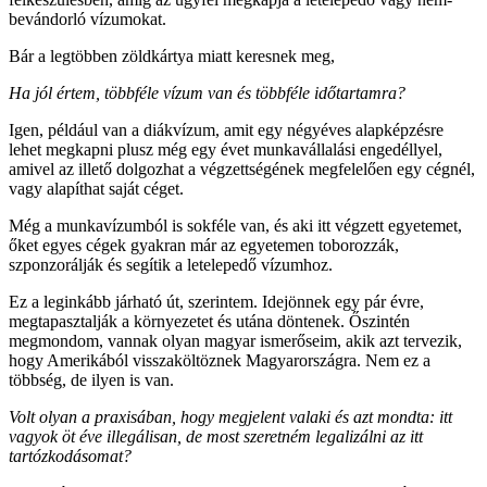
bevándorló vízumokat.
Bár a legtöbben zöldkártya miatt keresnek meg,
Ha jól értem, többféle vízum van és többféle időtartamra?
Igen, például van a diákvízum, amit egy négyéves alapképzésre
lehet megkapni plusz még egy évet munkavállalási engedéllyel,
amivel az illető dolgozhat a végzettségének megfelelően egy cégnél,
vagy alapíthat saját céget.
Még a munkavízumból is sokféle van, és aki itt végzett egyetemet,
őket egyes cégek gyakran már az egyetemen toborozzák,
szponzorálják és segítik a letelepedő vízumhoz.
Ez a leginkább járható út, szerintem. Idejönnek egy pár évre,
megtapasztalják a környezetet és utána döntenek. Őszintén
megmondom, vannak olyan magyar ismerőseim, akik azt tervezik,
hogy Amerikából visszaköltöznek Magyarországra. Nem ez a
többség, de ilyen is van.
Volt olyan a praxisában, hogy megjelent valaki és azt mondta: itt
vagyok öt éve illegálisan, de most szeretném legalizálni az itt
tartózkodásomat?