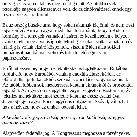
ország, és ez a mentalitás még mindig él itt. Az utóbbi évek
retorikája nagyon ellenszenves volt, de az elnökváltással ennek egy
része a visszájára fordult.
Ez az ország büszke arra, hogy sokan akarnak idejönni, és nem teszi
egyszerűvé. Ami a magyar médiában lecsapódik, hogy a Biden-
kormány óta tömegek vannak a határon és kezelhetetlen a helyzet,
az nem felel meg a valóságnak. Mindig is sokan voltak a határon és
mindig is voltak elzáró központok, viszont Biden alatt sokkal
humánusabban bánnak velük és több lehetőségük van
papírszerzésre.
Erről jut eszembe, hogy menekültekkel is foglalkozom. Ritkábban
fordul elő, hogy Európából valaki menekültstátuszt kérjen, de
előfordulhat politikai okból, szexuális orientáció vagy rassz miatt.
Az utóbbi időben sok megkeresést kaptam ukránoktól és oroszoktól
egyaránt. Az egyik orosz ügyféllel együtt végeztem Bostonban, és
jelenleg menekültvízumot szeretne kapni az egész családjával.
Jelenleg egy magyar kliens ügyén is dolgozom. Szóval, változhat
úgy a helyzet, hogy az ember jogosult lehet.
A bevándorlási jog szövetségi jog vagy van különbség az egyes
államok között?
Alapvetően federális jog. A Kongresszus meghozza a törvényeket,