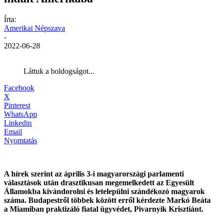
Írta:
Amerikai Népszava
-
2022-06-28
Láttuk a boldogságot...
Facebook
X
Pinterest
WhatsApp
Linkedin
Email
Nyomtatás
A hírek szerint az április 3-i magyarországi parlamenti
választások után drasztikusan megemelkedett az Egyesült
Államokba kivándorolni és letelepülni szándékozó magyarok
száma. Budapestről többek között erről kérdezte Markó Beáta
a Miamiban praktizáló fiatal ügyvédet, Pivarnyik Krisztiánt.