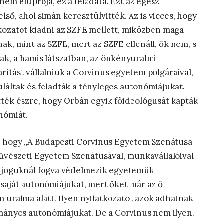
m eltiprója, ez a feladata. Ezt az egész
első, ahol simán keresztülvitték. Az is vicces, hogy
tkozatot kiadni az SZFE mellett, miközben maga
ak, mint az SZFE, mert az SZFE ellenáll, ők nem, s
ak, a hamis látszatban, az önkényuralmi
ritást vállalniuk a Corvinus egyetem polgáraival,
uláltak és feladták a tényleges autonómiájukat.
ték észre, hogy Orbán egyik főideológusát kapták
nómiát.
na, hogy „A Budapesti Corvinus Egyetem Szenátusa
mművészeti Egyetem Szenátusával, munkavállalóival
alt joguknál fogva védelmezik egyetemük
 saját autonómiájukat, mert őket már az ő
m uralma alatt. Ilyen nyilatkozatot azok adhatnak
otmányos autonómiájukat. De a Corvinus nem ilyen.