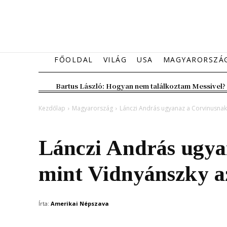
FŐOLDAL
VILÁG
USA
MAGYARORSZÁ
Bartus László: Hogyan nem találkoztam Messivel?
Kezdőlap
Magyarország
Lánczi András ugyanaz a Corvinusnak
Magyarország
Lánczi András ugya
mint Vidnyánszky 
Írta:
Amerikai Népszava