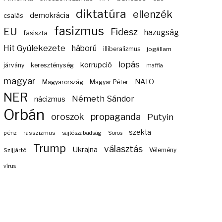
diktatúra
ellenzék
demokrácia
csalás
fasizmus
EU
Fidesz
hazugság
fasiszta
Hit Gyülekezete
háború
illiberalizmus
jogállam
lopás
korrupció
járvány
kereszténység
maffia
magyar
NATO
Magyarország
Magyar Péter
NER
Németh Sándor
nácizmus
Orbán
propaganda
oroszok
Putyin
szekta
pénz
rasszizmus
sajtószabadság
Soros
Trump
választás
Ukrajna
Szijjártó
Vélemény
vírus