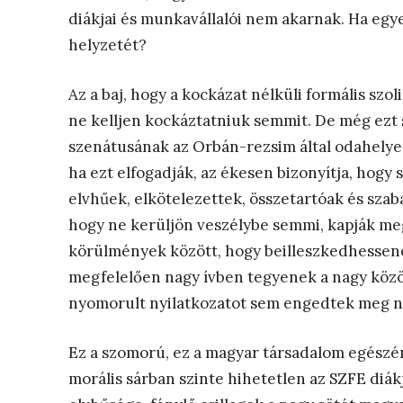
diákjai és munkavállalói nem akarnak. Ha egy
helyzetét?
Az a baj, hogy a kockázat nélküli formális szo
ne kelljen kockáztatniuk semmit. De még ez
szenátusának az Orbán-rezsim által odahelyez
ha ezt elfogadják, az ékesen bizonyítja, hog
elvhűek, elkötelezettek, összetartóak és szab
hogy ne kerüljön veszélybe semmi, kapják meg
körülmények között, hogy beilleszkedhessene
megfelelően nagy ívben tegyenek a nagy közö
nyomorult nyilatkozatot sem engedtek meg 
Ez a szomorú, ez a magyar társadalom egészé
morális sárban szinte hihetetlen az SZFE diák