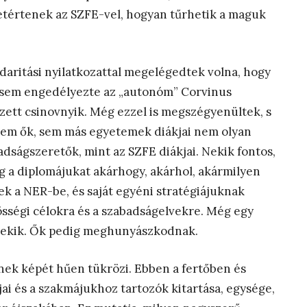
etértenek az SZFE-vel, hogyan tűrhetik a maguk
lidaritási nyilatkozattal megelégedtek volna, hogy
t sem engedélyezte az „autonóm” Corvinus
ett csinovnyik. Még ezzel is megszégyenültek, s
y sem ők, sem más egyetemek diákjai nem olyan
adságszeretők, mint az SZFE diákjai. Nekik fontos,
 a diplomájukat akárhogy, akárhol, akármilyen
k a NER-be, és saját egyéni stratégiájuknak
sségi célokra és a szabadságelvekre. Még egy
nekik. Ők pedig meghunyászkodnak.
nek képét hűen tükrözi. Ebben a fertőben és
jai és a szakmájukhoz tartozók kitartása, egysége,