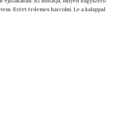
ar éjszakában. Ez mutatja, milyen nagyszerű
em. Ezért érdemes harcolni. Le a kalappal