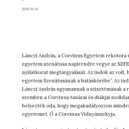
-
2020-10-26
Lánczi András, a Corvinus Egyetem rekotora 
egyetem szenátusa napirendre vegye az SZFE mu
nyilatkozat megtárgyalását. Az indok az volt, 
egyetem Szenátusának a hatáskörébe”. Az indok
Lánczi András ugyanannak a szisztémának a re
szemben a Corvinus tanárai és diákjai szolidar
helyezték oda, hogy megakadályozzon minden 
egyetemet. Ő a Corvinus Vidnyánszkyja.