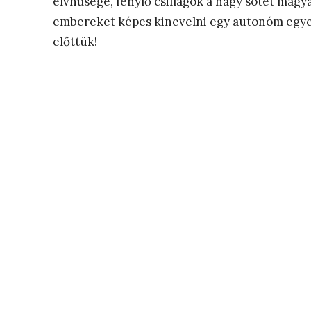
elvhűsége, fénylő csillagok a nagy sötét magy
embereket képes kinevelni egy autonóm egyet
előttük!