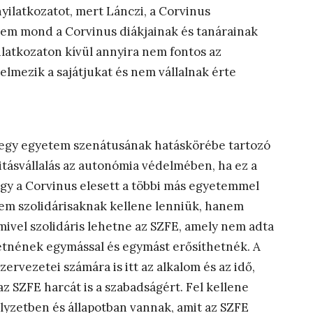
nyilatkozatot, mert Lánczi, a Corvinus
nem mond a Corvinus diákjainak és tanárainak
ilatkozaton kívül annyira nem fontos az
lmezik a sajátjukat és nem vállalnak érte
 egy egyetem szenátusának hatáskörébe tartozó
itásvállalás az autonómia védelmében, ha ez a
gy a Corvinus elesett a többi más egyetemmel
nem szolidárisaknak kellene lenniük, hanem
mivel szolidáris lehetne az SZFE, amely nem adta
etnének egymással és egymást erősíthetnék. A
rvezetei számára is itt az alkalom és az idő,
az SZFE harcát is a szabadságért. Fel kellene
lyzetben és állapotban vannak, amit az SZFE