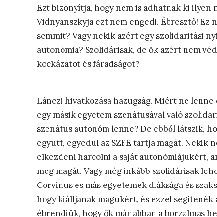
Ezt bizonyítja, hogy nem is adhatnak ki ilyen 
Vidnyánszkyja ezt nem engedi. Ébresztő! Ez 
semmit? Vagy nekik azért egy szolidaritási ny
autonómia? Szolidárisak, de ők azért nem véde
kockázatot és fáradságot?
Lánczi hivatkozása hazugság. Miért ne lenne
egy másik egyetem szenátusával való szolidar
szenátus autonóm lenne? De ebből látszik, ho
együtt, egyedül az SZFE tartja magát. Nekik 
elkezdeni harcolni a saját autonómiájukért, a
meg magát. Vagy még inkább szolidárisak leh
Corvinus és más egyetemek diáksága és szaksze
hogy kiálljanak magukért, és ezzel segítenék 
ébrendiük, hogy ők már abban a borzalmas he