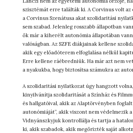
Lánczi nem az egyetemi autonómia őrzője, hane
szisztémát erre találták ki. A Corvinus volt az 
a Corvinus Szenátusa akat szolidaritási nyila
sem szabad. Jelenleg rosszabb állapotban vann
ők már a kiherélt autonómia állapotában vann
valóságban. Az SZFE diákjainak kellene szolida
akik egy előadóterem elfoglalása nélkül kapit
Erre kellene ráébredniük. Ha már azt nem vet
a nyakukba, hogy biztosítsa számukra az auto
A szolidaritási nyilatkozat úgy hangzott vol
kinyilvánítja szolidaritását a Színház és Fil
és hallgatóival, akik az Alaptörvényben fogl
autonómiáját”, akik viszont nem védelmezik a
Vidnyánszkyjuk kontrollálja és tartja a hatalo
ki, akik szabadok, akik megőrizték saját alk