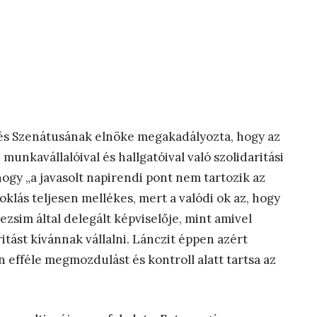
és Szenátusának elnöke megakadályozta, hogy az
nkavállalóival és hallgatóival való szolidaritási
hogy „a javasolt napirendi pont nem tartozik az
lás teljesen mellékes, mert a valódi ok az, hogy
zsim által delegált képviselője, mint amivel
itást kívánnak vállalni. Lánczit éppen azért
efféle megmozdulást és kontroll alatt tartsa az