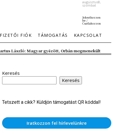
augusztus8,
szombat
Jelentkezzen
be /
Csatlakozzon
FIZETŐI FIÓK
TÁMOGATÁS
KAPCSOLAT
artus László: Magyar győzött, Orbán megmenekült
Keresés
Keresés
Tetszett a cikk? Küldjön támogatást QR kóddal!
Iratkozzon fel hírlevelünkre