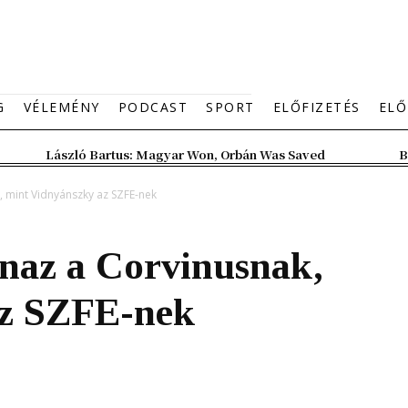
G
VÉLEMÉNY
PODCAST
SPORT
ELŐFIZETÉS
ELŐ
László Bartus: Magyar Won, Orbán Was Saved
B
, mint Vidnyánszky az SZFE-nek
naz a Corvinusnak,
az SZFE-nek