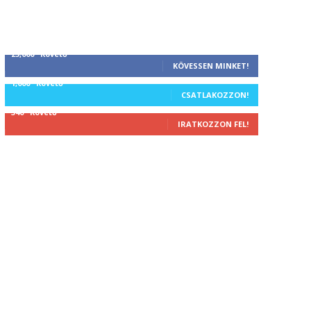
25,000
Követő
KÖVESSEN MINKET!
1,000
Követő
CSATLAKOZZON!
340
Követő
IRATKOZZON FEL!