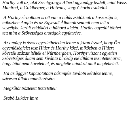
Horthy volt az, akit Szentgyörgyi Albert ugyanúgy tisztelt, mint Weiss
Manfréd, a Goldberger, a Hatvany, vagy Chorin családok.
A Horthy sírboltban is ott van a hálás zsidóknak a koszorúja is,
miközben Anglia és az Egyesült Államok semmit nem tett a
veszélybe került zsidókért a háború idején. Horthy egyedül többet
tett mint a Szövetséges országok együttvéve.
Az amúgy is összeegyeztethetetlen lenne a józan ésszel, hogy Ön
egyenlőségjelet tesz Hitler és Horthy közé, miközben a Hitlert
követők százait ítélték el Nürnbergben, Horthyt viszont egyetlen
Szövetséges állam sem kívánta bíróság elé állítani tekintettel arra,
hogy bűnt nem követett el, és megtette mindazt amit megtehetett.
Ha az üggyel kapcsolatban bármiféle további kérdése lenne,
szívesen állok rendelkezésére.
Megkülönböztetett tisztelettel:
Szabó Lukács Imre