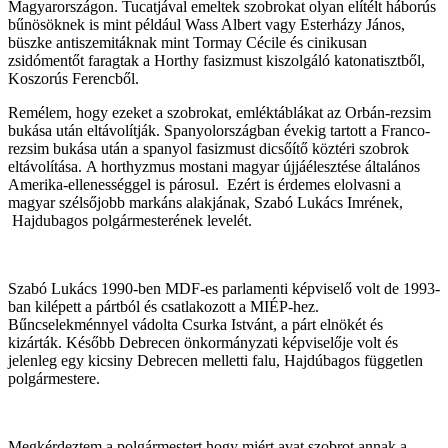
Magyarországon. Tucatjával emeltek szobrokat olyan elítélt háborús
bűnösöknek is mint például Wass Albert vagy Esterházy János,
büszke antiszemitáknak mint Tormay Cécile és cinikusan
zsidómentőt faragtak a Horthy fasizmust kiszolgáló katonatisztből,
Koszorús Ferencből.
Remélem, hogy ezeket a szobrokat, emléktáblákat az Orbán-rezsim
bukása után eltávolítják. Spanyolországban évekig tartott a Franco-
rezsim bukása után a spanyol fasizmust dicsőítő köztéri szobrok
eltávolítása. A horthyzmus mostani magyar újjáélesztése általános
Amerika-ellenességgel is párosul. Ezért is érdemes elolvasni a
magyar szélsőjobb markáns alakjának, Szabó Lukács Imrének,
Hajdubagos polgármesterének levelét.
Szabó Lukács 1990-ben MDF-es parlamenti képviselő volt de 1993-
ban kilépett a pártból és csatlakozott a MIÉP-hez.
Bűncselekménnyel vádolta Csurka Istvánt, a párt elnökét és
kizárták. Később Debrecen önkormányzati képviselője volt és
jelenleg egy kicsiny Debrecen melletti falu, Hajdúbagos független
polgármestere.
Megkérdeztem a polgármestert hogy miért avat szobrot annak a