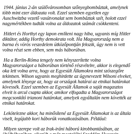
1944.
június 2-án szülővárosomban szőnyegbombáztak, amelynek
több mint ezer áldozata volt. Ezzel szemben egyetlen egy
Auschwitzba vezető vasútvonalat sem bombáztak szét, holott ezzel
nagymértékben tudták volna az áldozatok számát csökkenteni.
Hitlert és Horthyt egy lapon említeni nagy hiba, ugyanis míg Hitler
diktátor, addig Horthy demokrata volt. Ha Magyarország nem a
barna és vörös veszedelem ütközőpontján fekszik, úgy nem is vett
volna részt sem ebben, sem más háborúban.
Ha a Berlin-Róma tengely nem kényszerítette volna
Magyarországot a háborúban történő részvételre, akkor is elegendő
oka lett volna arra, hogy az Egyesült Államokra mint szószegőre
tekintsen. Wilson ugyanis meghirdette az úgynevezett Wilsoni elveket,
amelynek lényege az, hogy az országok határai az etnikai határokat
kövessék. Ezzel szemben az Egyesült Államok a saját magasztos
elveit is arcul csapta akkor, amikor elfogadta a Magyarországot
megcsonkító trianoni határokat, amelyek egyáltalán nem követték az
etnikai határokat.
Lekötelezne akkor, ha minősítené az Egyesült Államokat is az általa
viselt, legújabb kori háborúk vonatkozásában. Például:
Milyen szerepe volt az Irak-iráni háború kirobbantásában, az