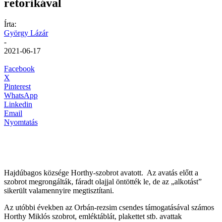
retorikával
Írta:
György Lázár
-
2021-06-17
Facebook
X
Pinterest
WhatsApp
Linkedin
Email
Nyomtatás
Hajdúbagos községe Horthy-szobrot avatott. Az avatás előtt a
szobrot megrongálták, fáradt olajjal öntötték le, de az „alkotást”
sikerült valamennyire megtisztítani.
Az utóbbi években az Orbán-rezsim csendes támogatásával számos
Horthy Miklós szobrot, emléktáblát, plakettet stb. avattak