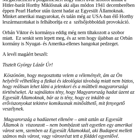
Hitler-barát Horthy Miklósnak aki aljas módon 1941 decemberében
éppen Pearl Harbor után üzent hadat az Egyesült Államoknak.
Minket amerikai magyarokat, és talán még az USA-ban élő Horthy
leszármazottakat is felháborítja ez a szélsőjobboldali provokáció.
Orbán Viktor és kormánya eddig még nem tiltakozott a szobor
miatt. Ez senkit sem lepett meg, és az sem hogy újabban az Orbán
kormány is Nyugat- és Amerika-ellenes hangokat pedzeget.
A levél magáért beszél:
Tisztelt György Lázár Úr!
Köszönöm, hogy megosztotta velem a véleményét, ám az Ön
helyéről vélhetőleg a fizikai és ideológiai távolság miatt nem biztos,
hogy reálisan lehet látni a jelenkori és a múltbeli magyarországi
történéseket. Az sajnálatos tény, hogy Magyarország hadat üzent az
Egyesült Államoknak, bár az is tény, hogy ez inkább az
erőviszonyokat tekintve komikusnak minősíthető, mit fenyegető
veszélynek.
Magyarország a hadüzenet ellenére – amit aztán az Egyesült
Államok is viszonzott – nem bombázott szét egyetlen egy amerikai
várost sem, szemben az Egyesült Államokkal, aki Budapest mellett
számos más várost, vagy városrészt tett a földdel egyenlővé.