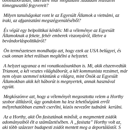
öbölháborúban, sikerült-e már megtalálni Szaddám Husszein
tömegpusztító fegyvereit?
Milyen tanulságokat vont le az Egyesült Államok a vietnámi, az
iraki, az afganisztáni megszégyenüléséből?
És végül egy belpolitikai kérdés: Mi a véleménye az Egyesült
Államoknak a fekete, fehér emberek viszonyáról, illetve a
bevándorláspolitikáról?
Ön természetesen mondhatja azt, hogy ezek az USA belügyei, és
csak onnan lehet reálisan megítélni a helyzetet.
A helyzet ugyanaz a mi vonatkozásunkban is. Mi, akik elszenvedtük
Trianont, a két vesztes világháborút, a két kommunista rezsimet, már
nem olyan szemmel tekintünk a világra, mint Önök az Egyesült
Államokban akik két háborút is megnyertek, annak hasznával
együtt.
Megköszönve azt, hogy a véleményét megosztotta velem a Horthy
szobor állításról, úgy gondolom ha lesz lehetőségünk erről
mélyrehatóbban eszmét cserélni, közös nevezőre tudnánk kerülni.
Az a Horthy, akit Ön fasisztának minősít, a megmentett zsidók
adományaiból élt a száműzetésében. A „fasiszta” Horthy volt az,
aki több százezer budapesti zsidót mentett meg a deportálástól. S