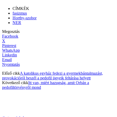
CÍMKÉK
fasizmus
Horthy-szobor
NER
Megosztás
Facebook
X
Pinterest
WhatsApp
Linkedin
Email
Nyomtatás
Előző cikk
A katolikus egyház fedezi a gyermekbántalmazást,
provokációról beszél a pedofil ügyeik feltárása helyett
Következő cikk
Itt van, miért hazugság, amit Orbán a
pedofiltörvényről mond