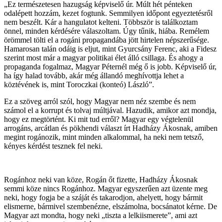
„Ez természetesen hazugság képviselő úr. Múlt hét pénteken
odalépett hozzám, kezet fogtunk. Semmilyen időpont egyeztetésről
nem beszélt. Kár a hangulatot kelteni. Többször is találkoztam
önnel, minden kérdésére válaszoltam. Úgy tűnik, hiába. Remélem
örömmel tölti el a rogáni propagandába jött hirtelen népszerűsége.
Hamarosan talán odáig is eljut, mint Gyurcsány Ferenc, aki a Fidesz
szerint most már a magyar politikai élet álló csillaga. És ahogy a
propaganda fogalmaz, Magyar Péternél még ő is jobb. Képviselő úr,
ha így halad tovább, akár még állandó meghívottja lehet a
köztévének is, mint Toroczkai (konteó) László”.
Ez a szöveg arról szól, hogy Magyar nem néz szembe és nem
számol el a korrupt és tolvaj múltjával. Hazudik, amikor azt mondja,
hogy ez megtörtént. Ki mit tud erről? Magyar egy végtelenül
arrogáns, arcátlan és pökhendi választ írt Hadházy Ákosnak, amiben
megint rogánozik, mint minden alkalommal, ha neki nem tetsző,
kényes kérdést tesznek fel neki.
Rogánhoz neki van köze, Rogán őt fizette, Hadházy Ákosnak
semmi köze nincs Rogánhoz. Magyar egyszerűen azt üzente meg
neki, hogy fogja be a száját és takarodjon, ahelyett, hogy bármit
elismerne, bármivel szembenézne, elszámolna, bocsánatot kérne. De
Magyar azt mondta, hogy neki „tiszta a lelkiismerete”, ami azt