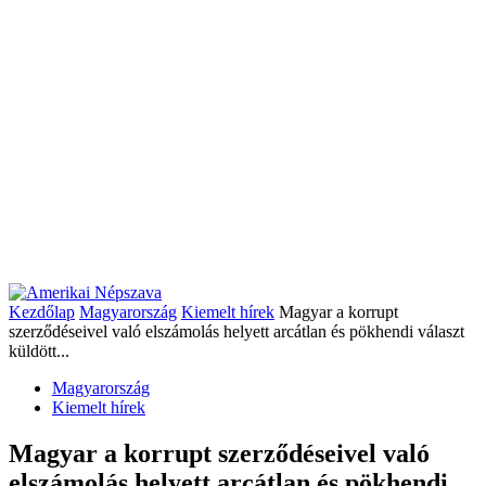
Kezdőlap
Magyarország
Kiemelt hírek
Magyar a korrupt
szerződéseivel való elszámolás helyett arcátlan és pökhendi választ
küldött...
Magyarország
Kiemelt hírek
Magyar a korrupt szerződéseivel való
elszámolás helyett arcátlan és pökhendi