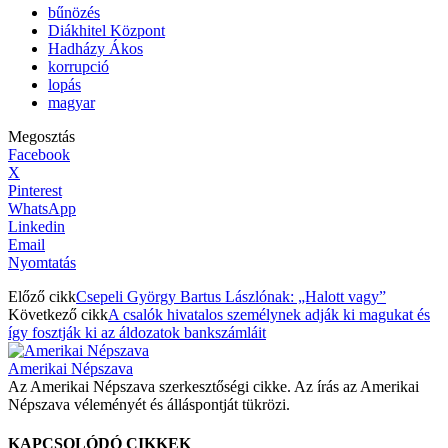
bűnözés
Diákhitel Központ
Hadházy Ákos
korrupció
lopás
magyar
Megosztás
Facebook
X
Pinterest
WhatsApp
Linkedin
Email
Nyomtatás
Előző cikk
Csepeli György Bartus Lászlónak: „Halott vagy”
Következő cikk
A csalók hivatalos személynek adják ki magukat és
így fosztják ki az áldozatok bankszámláit
Amerikai Népszava
Az Amerikai Népszava szerkesztőségi cikke. Az írás az Amerikai
Népszava véleményét és álláspontját tükrözi.
KAPCSOLÓDÓ CIKKEK