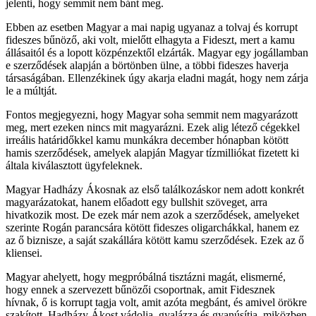
jelenti, hogy semmit nem bánt meg.
Ebben az esetben Magyar a mai napig ugyanaz a tolvaj és korrupt
fideszes bűnöző, aki volt, mielőtt elhagyta a Fideszt, mert a kamu
állásaitól és a lopott közpénzektől elzárták. Magyar egy jogállamban
e szerződések alapján a börtönben ülne, a többi fideszes haverja
társaságában. Ellenzékinek úgy akarja eladni magát, hogy nem zárja
le a múltját.
Fontos megjegyezni, hogy Magyar soha semmit nem magyarázott
meg, mert ezeken nincs mit magyarázni. Ezek alig létező cégekkel
irreális határidőkkel kamu munkákra december hónapban kötött
hamis szerződések, amelyek alapján Magyar tízmilliókat fizetett ki
általa kiválasztott ügyfeleknek.
Magyar Hadházy Ákosnak az első találkozáskor nem adott konkrét
magyarázatokat, hanem előadott egy bullshit szöveget, arra
hivatkozik most. De ezek már nem azok a szerződések, amelyeket
szerinte Rogán parancsára kötött fideszes oligarchákkal, hanem ez
az ő biznisze, a saját szakállára kötött kamu szerződések. Ezek az ő
kliensei.
Magyar ahelyett, hogy megpróbálná tisztázni magát, elismerné,
hogy ennek a szervezett bűnözői csoportnak, amit Fidesznek
hívnak, ő is korrupt tagja volt, amit azóta megbánt, és amivel örökre
szakított, Hadházy Ákost vádolja, gyalázza és gyanúsítja, miközben