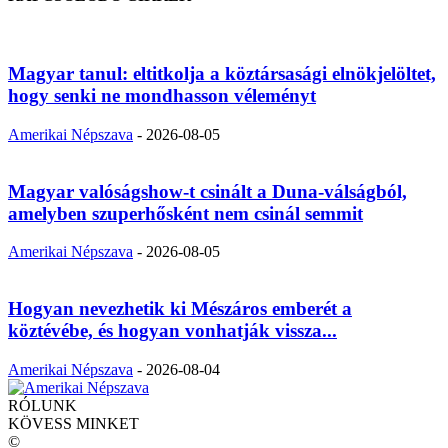
Magyar tanul: eltitkolja a köztársasági elnökjelöltet,
hogy senki ne mondhasson véleményt
Amerikai Népszava
-
2026-08-05
Magyar valóságshow-t csinált a Duna-válságból,
amelyben szuperhősként nem csinál semmit
Amerikai Népszava
-
2026-08-05
Hogyan nevezhetik ki Mészáros emberét a
köztévébe, és hogyan vonhatják vissza...
Amerikai Népszava
-
2026-08-04
RÓLUNK
KÖVESS MINKET
©