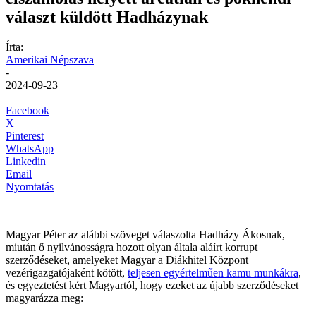
választ küldött Hadházynak
Írta:
Amerikai Népszava
-
2024-09-23
Facebook
X
Pinterest
WhatsApp
Linkedin
Email
Nyomtatás
Magyar Péter az alábbi szöveget válaszolta Hadházy Ákosnak,
miután ő nyilvánosságra hozott olyan általa aláírt korrupt
szerződéseket, amelyeket Magyar a Diákhitel Központ
vezérigazgatójaként kötött,
teljesen egyértelműen kamu munkákra
,
és egyeztetést kért Magyartól, hogy ezeket az újabb szerződéseket
magyarázza meg: