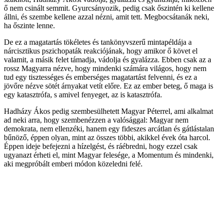
ő nem csinált semmit. Gyurcsányozik, pedig csak őszintén ki kellene
állni, és szembe kellene azzal nézni, amit tett. Megbocsátanák neki,
ha őszinte lenne.
De ez a magatartás tökéletes és tankönyvszerű mintapéldája a
nárcisztikus pszichopaták reakciójának, hogy amikor ő követ el
valamit, a másik felet támadja, vádolja és gyalázza. Ebben csak az a
rossz Magyarra nézve, hogy mindenki számára világos, hogy nem
tud egy tisztességes és emberséges magatartást felvenni, és ez a
jövőre nézve sötét árnyakat vetít előre. Ez az ember beteg, ő maga is
egy katasztrófa, s amivel fenyeget, az is katasztrófa.
Hadházy Ákos pedig szembesülhetett Magyar Péterrel, ami alkalmat
ad neki arra, hogy szembenézzen a valósággal: Magyar nem
demokrata, nem ellenzéki, hanem egy fideszes arcátlan és gátlástalan
bűnöző, éppen olyan, mint az összes többi, akikkel évek óta harcol.
Éppen ideje befejezni a hízelgést, és ráébredni, hogy ezzel csak
ugyanazt érheti el, mint Magyar felesége, a Momentum és mindenki,
aki megpróbált emberi módon közeledni felé.