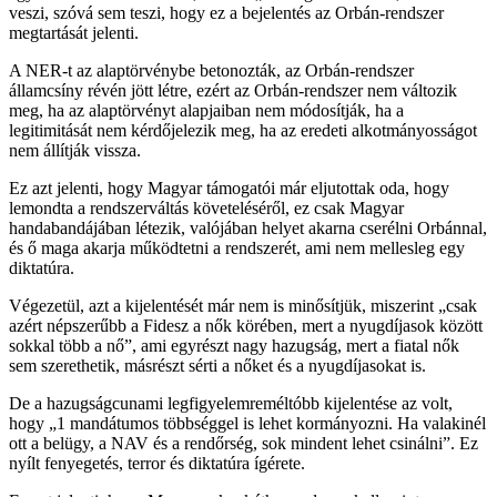
veszi, szóvá sem teszi, hogy ez a bejelentés az Orbán-rendszer
megtartását jelenti.
A NER-t az alaptörvénybe betonozták, az Orbán-rendszer
államcsíny révén jött létre, ezért az Orbán-rendszer nem változik
meg, ha az alaptörvényt alapjaiban nem módosítják, ha a
legitimitását nem kérdőjelezik meg, ha az eredeti alkotmányosságot
nem állítják vissza.
Ez azt jelenti, hogy Magyar támogatói már eljutottak oda, hogy
lemondta a rendszerváltás követeléséről, ez csak Magyar
handabandájában létezik, valójában helyet akarna cserélni Orbánnal,
és ő maga akarja működtetni a rendszerét, ami nem mellesleg egy
diktatúra.
Végezetül, azt a kijelentését már nem is minősítjük, miszerint „csak
azért népszerűbb a Fidesz a nők körében, mert a nyugdíjasok között
sokkal több a nő”, ami egyrészt nagy hazugság, mert a fiatal nők
sem szerethetik, másrészt sérti a nőket és a nyugdíjasokat is.
De a hazugságcunami legfigyelemreméltóbb kijelentése az volt,
hogy „1 mandátumos többséggel is lehet kormányozni. Ha valakinél
ott a belügy, a NAV és a rendőrség, sok mindent lehet csinálni”. Ez
nyílt fenyegetés, terror és diktatúra ígérete.