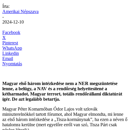
Írta:
Amerikai Népszava
-
2024-12-10
Facebook
X
Pinterest
WhatsApp
Linkedin
Email
Nyomtatás
Magyar első három intézkedése nem a NER megszüntetése
lenne, a belügy, a NAV és a rendőrség helyettesítené a
kétharmadot, Magyar terrort, totális rendőrállami diktatúrát
ígér. De azt legalább betartja.
Magyar Péter Komarnóban Ódor Lajos volt szlovák
miniszterelnökkel tartott fórumot, ahol Magyar elmondta, mi lenne
az első három intézkedése a „Tisza-kormánynak”, ha ezen a néven ő
hatalomra kerülne (mert egyelőre erről van szó, Tisza Párt csak
névleg létezik).