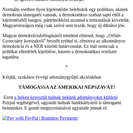
Normális esetben ilyen kijelentésbe belebukik egy politikus, akinek
demokrata támogatói vannak, a demokratikus szabad sajtó ettől a
kijelentésétől hangos, pártelnökként azonnal a lemondását követelik.
Magyarországon még csak szóvá sem teszik, hogy új diktátor jön.
Magyar demokráciafelfogásáról mindent elmond, hogy „Orbán-
Gyurcsány korszakról” beszélt ezúttal is, elmosva az alkotmányos
demokrácia és a NER közötti határvonalat. Ez már nemcsak a
politikai ellenfelek kijelölése, hanem a demokratikus rendszer
tagadása.
*
Kérjük, szokásos évvégi adománygyűjtó akciónkban
TÁMOGASSA AZ AMERIKAI NÉPSZAVÁT!
Ezen
a linken keresztül tudnak nekünk adományokat küldeni
Paypal segítségével, ugyanitt tudnak bankkártyáról is támogatni
bennünket. E gomb megnyomásával ugyanide jutnak el: