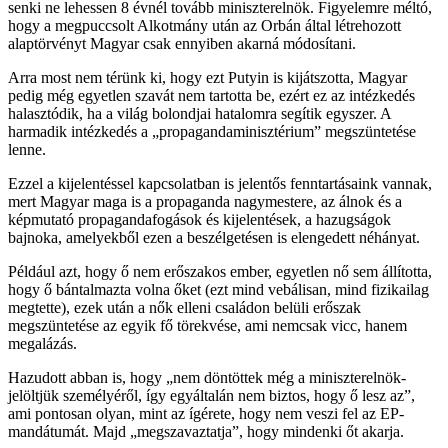
senki ne lehessen 8 évnél tovább miniszterelnök. Figyelemre méltó,
hogy a megpuccsolt Alkotmány után az Orbán által létrehozott
alaptörvényt Magyar csak ennyiben akarná módosítani.
Arra most nem térünk ki, hogy ezt Putyin is kijátszotta, Magyar
pedig még egyetlen szavát nem tartotta be, ezért ez az intézkedés
halasztódik, ha a világ bolondjai hatalomra segítik egyszer. A
harmadik intézkedés a „propagandaminisztérium” megszüntetése
lenne.
Ezzel a kijelentéssel kapcsolatban is jelentős fenntartásaink vannak,
mert Magyar maga is a propaganda nagymestere, az álnok és a
képmutató propagandafogások és kijelentések, a hazugságok
bajnoka, amelyekből ezen a beszélgetésen is elengedett néhányat.
Például azt, hogy ő nem erőszakos ember, egyetlen nő sem állította,
hogy ő bántalmazta volna őket (ezt mind vebálisan, mind fizikailag
megtette), ezek után a nők elleni családon belüli erőszak
megszüntetése az egyik fő törekvése, ami nemcsak vicc, hanem
megalázás.
Hazudott abban is, hogy „nem döntöttek még a miniszterelnök-
jelöltjük személyéről, így egyáltalán nem biztos, hogy ő lesz az”,
ami pontosan olyan, mint az ígérete, hogy nem veszi fel az EP-
mandátumát. Majd „megszavaztatja”, hogy mindenki őt akarja.