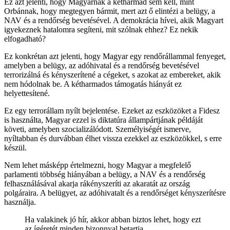
Ez azt jelenti, hogy Magyarnak a kétharmad sem kell, mint
Orbánnak, hogy megtegyen bármit, mert azt ő elintézi a belügy, a
NAV és a rendőrség bevetésével. A demokrácia hívei, akik Magyart
igyekeznek hatalomra segíteni, mit szólnak ehhez? Ez nekik
elfogadható?
Ez konkrétan azt jelenti, hogy Magyar egy rendőrállammal fenyeget,
amelyben a belügy, az adóhivatal és a rendőrség bevetésével
terrorizálná és kényszerítené a cégeket, s azokat az embereket, akik
nem hódolnak be. A kétharmados támogatás hiányát ez
helyettesítené.
Ez egy terrorállam nyílt bejelentése. Ezeket az eszközöket a Fidesz
is használta, Magyar ezzel is diktatúra állampártjának példáját
követi, amelyben szocializálódott. Személyiségét ismerve,
nyíltabban és durvábban élhet vissza ezekkel az eszközökkel, s erre
készül.
Nem lehet másképp értelmezni, hogy Magyar a megfelelő
parlamenti többség hiányában a belügy, a NAV és a rendőrség
felhasználásával akarja rákényszeríti az akaratát az ország
polgáraira. A belügyet, az adóhivatalt és a rendőrséget kényszerítésre
használja.
Ha valakinek jó hír, akkor abban biztos lehet, hogy ezt
az ígéretét minden bizonnyal betartja.