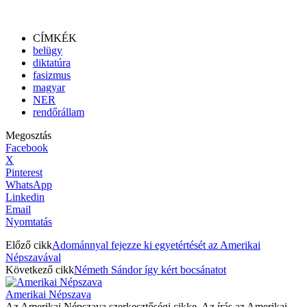
CÍMKÉK
belügy
diktatúra
fasizmus
magyar
NER
rendőrállam
Megosztás
Facebook
X
Pinterest
WhatsApp
Linkedin
Email
Nyomtatás
Előző cikk
Adománnyal fejezze ki egyetértését az Amerikai
Népszavával
Következő cikk
Németh Sándor így kért bocsánatot
Amerikai Népszava
Az Amerikai Népszava szerkesztőségi cikke. Az írás az Amerikai