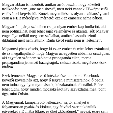
Magyar abban is hazudott, amikor arról beszélt, hogy közéleti
trollkodása nem „one man show”, mert neki vannak EP-képviselői
és fővárosi képviselői. Ennek megemlítésa is olyan arcátlanság, ami
csak a NER mércéjével mérhető: ezek az emberek néma bábok.
Magyar ún. pártja színeiben csupa olyan ember kap funlkciót, aki
nem politizálhat, nem lehet saját véleménye és akarata, sőt: Magyar
engedélye nélkül meg sem szólalhat, amihez hasonló szintű
diktatúrát még nem láttunk. Rajta kívól senki nem is „létezhet”.
Megannyi piros zászló, hogy ki ez az ember és mire lehet számítani,
de az megállapítható, hogy Magyar az egyetlen abban az országban,
aki egyetlen szót nem szólhat a propaganda ellen, mert a
propagandára jellemző hazugságok, csúsztatások, megtévesztések
királya.
Ezek lennének Magyar első intézkedései, amikor a Facebook-
követői követelnék azt, hogy ő legyen a miniszterelnök, ő pedig
nem tudna egy ilyen nyomásnak, közakaratnak ellenállni. Előre
lehet tudni, hogy minden mocsokságot így szavaztatna meg, pont
úgy, mint Orbán.
A Magyarnak kampányoló „ellenzéki” sajtó, amelyet ő
folyamatosan gyaláz és kioktat, egy felvétel szerint közülük
egyeseket a Dunába lökne, és őket „köcsögnek” nevezi, észre sem