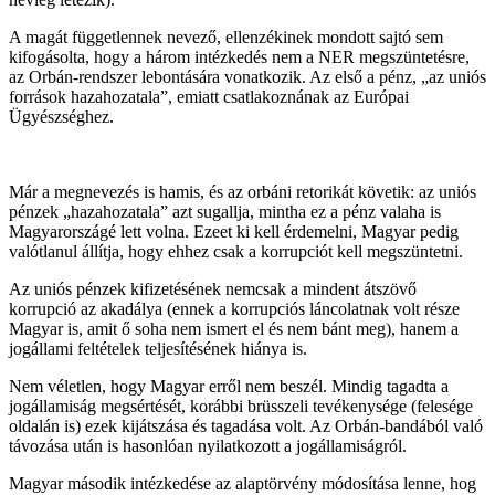
A magát függetlennek nevező, ellenzékinek mondott sajtó sem
kifogásolta, hogy a három intézkedés nem a NER megszüntetésre,
az Orbán-rendszer lebontására vonatkozik. Az első a pénz, „az uniós
források hazahozatala”, emiatt csatlakoznának az Európai
Ügyészséghez.
Már a megnevezés is hamis, és az orbáni retorikát követik: az uniós
pénzek „hazahozatala” azt sugallja, mintha ez a pénz valaha is
Magyarországé lett volna. Ezeet ki kell érdemelni, Magyar pedig
valótlanul állítja, hogy ehhez csak a korrupciót kell megszüntetni.
Az uniós pénzek kifizetésének nemcsak a mindent átszövő
korrupció az akadálya (ennek a korrupciós láncolatnak volt része
Magyar is, amit ő soha nem ismert el és nem bánt meg), hanem a
jogállami feltételek teljesítésének hiánya is.
Nem véletlen, hogy Magyar erről nem beszél. Mindig tagadta a
jogállamiság megsértését, korábbi brüsszeli tevékenysége (felesége
oldalán is) ezek kijátszása és tagadása volt. Az Orbán-bandából való
távozása után is hasonlóan nyilatkozott a jogállamiságról.
Magyar második intézkedése az alaptörvény módosítása lenne, hog