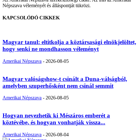
Népszava véleményét és álláspontját tükrözi.
KAPCSOLÓDÓ CIKKEK
Magyar tanul: eltitkolja a köztársasági elnökjelöltet,
hogy senki ne mondhasson véleményt
Amerikai Népszava
-
2026-08-05
Magyar valóságshow-t csinált a Duna-válságból,
amelyben szuperhősként nem csinál semmit
Amerikai Népszava
-
2026-08-05
Hogyan nevezhetik ki Mészáros emberét a
köztévébe, és hogyan vonhatják vissza...
Amerikai Népszava
-
2026-08-04