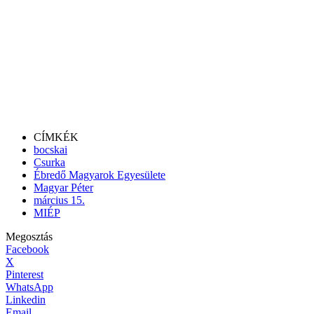
CÍMKÉK
bocskai
Csurka
Ébredő Magyarok Egyesülete
Magyar Péter
március 15.
MIÉP
Megosztás
Facebook
X
Pinterest
WhatsApp
Linkedin
Email