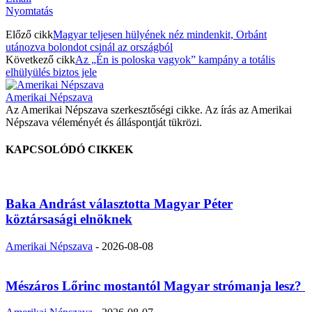
Nyomtatás
Előző cikk
Magyar teljesen hülyének néz mindenkit, Orbánt
utánozva bolondot csinál az országból
Következő cikk
Az „Én is poloska vagyok” kampány a totális
elhülyülés biztos jele
Amerikai Népszava
Az Amerikai Népszava szerkesztőségi cikke. Az írás az Amerikai
Népszava véleményét és álláspontját tükrözi.
KAPCSOLÓDÓ CIKKEK
Baka Andrást választotta Magyar Péter
köztársasági elnöknek
Amerikai Népszava
-
2026-08-08
Mészáros Lőrinc mostantól Magyar strómanja lesz?