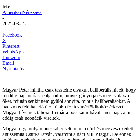
Írta:
Amerikai Népszava
-
2025-03-15
Facebook
X
Pinterest
WhatsApp
Linkedin
Email
Nyomtatás
Magyar Péter mintha csak tesztelné elvakult balliberális híveit, hogy
meddig hajlandóak lealjasodni, amivel gúnyolja és meg is alázza
őket, miután senkit nem gyűlöl annyira, mint a balliberálisokat. A
nácizmus felé haladó úton újabb fontos mérföldkőhöz érkezett
Magyar híveinek tábora. Immár a bocskai ruhával sincs baja, amit
eddig csak neonácik viseltek.
Magyar ugyanolyan bocskait viselt, mint a náci és megveszekedett
antiszemita Csurka István, valamint a náci MIÉP tagjai. De ennek
gyökerei mélyebbre nyúlnak: az antiszemita Imrédy Béla által