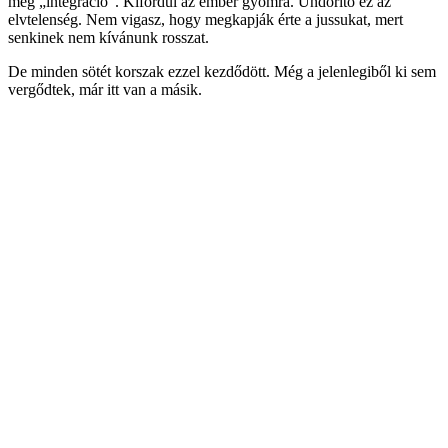
meg „integráció”. Kifordul az ember gyomra. Undorító ez az
elvtelenség. Nem vigasz, hogy megkapják érte a jussukat, mert
senkinek nem kívánunk rosszat.
De minden sötét korszak ezzel kezdődött. Még a jelenlegiből ki sem
vergődtek, már itt van a másik.