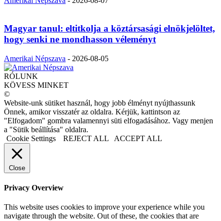
Amerikai Népszava
-
2026-08-07
Magyar tanul: eltitkolja a köztársasági elnökjelöltet,
hogy senki ne mondhasson véleményt
Amerikai Népszava
-
2026-08-05
RÓLUNK
KÖVESS MINKET
©
Website-unk sütiket használ, hogy jobb élményt nyújthassunk
Önnek, amikor visszatér az oldalra. Kérjük, kattintson az
"Elfogadom" gombra valamennyi süti elfogadásához. Vagy menjen
a "Sütik beállítása" oldalra.
Cookie Settings
REJECT ALL
ACCEPT ALL
Close
Privacy Overview
This website uses cookies to improve your experience while you
navigate through the website. Out of these, the cookies that are