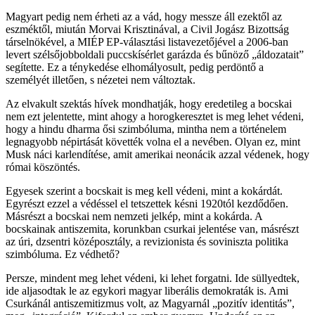
Magyart pedig nem érheti az a vád, hogy messze áll ezektől az
eszméktől, miután Morvai Krisztinával, a Civil Jogász Bizottság
társelnökével, a MIÉP EP-választási listavezetőjével a 2006-ban
levert szélsőjobboldali puccskísérlet garázda és bűnöző „áldozatait”
segítette. Ez a ténykedése elhomályosult, pedig perdöntő a
személyét illetően, s nézetei nem változtak.
Az elvakult szektás hívek mondhatják, hogy eredetileg a bocskai
nem ezt jelentette, mint ahogy a horogkeresztet is meg lehet védeni,
hogy a hindu dharma ősi szimbóluma, mintha nem a történelem
legnagyobb népirtását követték volna el a nevében. Olyan ez, mint
Musk náci karlendítése, amit amerikai neonácik azzal védenek, hogy
római köszöntés.
Egyesek szerint a bocskait is meg kell védeni, mint a kokárdát.
Egyrészt ezzel a védéssel el tetszettek késni 1920tól kezdődően.
Másrészt a bocskai nem nemzeti jelkép, mint a kokárda. A
bocskainak antiszemita, korunkban csurkai jelentése van, másrészt
az úri, dzsentri középosztály, a revizionista és soviniszta politika
szimbóluma. Ez védhető?
Persze, mindent meg lehet védeni, ki lehet forgatni. Ide süllyedtek,
ide aljasodtak le az egykori magyar liberális demokraták is. Ami
Csurkánál antiszemitizmus volt, az Magyarnál „pozitív identitás”,