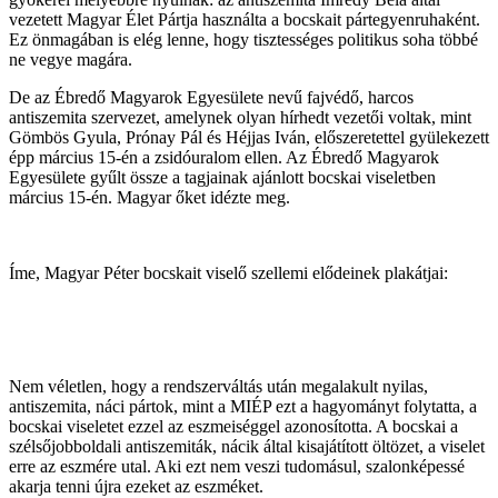
vezetett Magyar Élet Pártja használta a bocskait pártegyenruhaként.
Ez önmagában is elég lenne, hogy tisztességes politikus soha többé
ne vegye magára.
De az Ébredő Magyarok Egyesülete nevű fajvédő, harcos
antiszemita szervezet, amelynek olyan hírhedt vezetői voltak, mint
Gömbös Gyula, Prónay Pál és Héjjas Iván, előszeretettel gyülekezett
épp március 15-én a zsidóuralom ellen. Az Ébredő Magyarok
Egyesülete gyűlt össze a tagjainak ajánlott bocskai viseletben
március 15-én. Magyar őket idézte meg.
Íme, Magyar Péter bocskait viselő szellemi elődeinek plakátjai:
Nem véletlen, hogy a rendszerváltás után megalakult nyilas,
antiszemita, náci pártok, mint a MIÉP ezt a hagyományt folytatta, a
bocskai viseletet ezzel az eszmeiséggel azonosította. A bocskai a
szélsőjobboldali antiszemiták, nácik által kisajátított öltözet, a viselet
erre az eszmére utal. Aki ezt nem veszi tudomásul, szalonképessé
akarja tenni újra ezeket az eszméket.