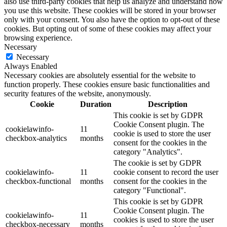
also use third-party cookies that help us analyze and understand how
you use this website. These cookies will be stored in your browser
only with your consent. You also have the option to opt-out of these
cookies. But opting out of some of these cookies may affect your
browsing experience.
Necessary
Necessary
Always Enabled
Necessary cookies are absolutely essential for the website to
function properly. These cookies ensure basic functionalities and
security features of the website, anonymously.
Cookie
Duration
Description
This cookie is set by GDPR
Cookie Consent plugin. The
cookielawinfo-
11
cookie is used to store the user
checkbox-analytics
months
consent for the cookies in the
category "Analytics".
The cookie is set by GDPR
cookielawinfo-
11
cookie consent to record the user
checkbox-functional
months
consent for the cookies in the
category "Functional".
This cookie is set by GDPR
Cookie Consent plugin. The
cookielawinfo-
11
cookies is used to store the user
checkbox-necessary
months