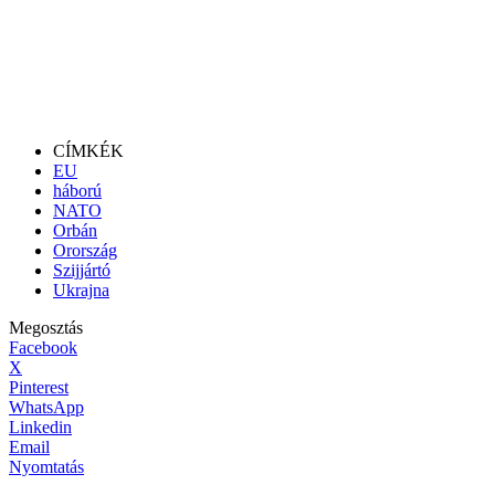
CÍMKÉK
EU
háború
NATO
Orbán
Orország
Szijjártó
Ukrajna
Megosztás
Facebook
X
Pinterest
WhatsApp
Linkedin
Email
Nyomtatás