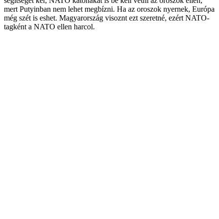
segítséget kér, NATO katonákat is be kell vetni az oroszok ellen,
mert Putyinban nem lehet megbízni. Ha az oroszok nyernek, Európa
még szét is eshet. Magyarország visoznt ezt szeretné, ezért NATO-
tagként a NATO ellen harcol.