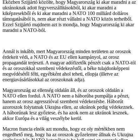
Eközben Szijjártó közölte, hogy Magyarország ki akar maradni a az
ukránoknak adott fegyverszállításokból, ki akar maradni a
kiképzesekből és ki akar maradni a NATO 100 milliárd dolláros
támogatásából is, nem akar részt vállalni a NATO közös terheiből.
Ezzel Szijjártó majdnem azt is mondja, hogy Magyarország ki akar
maradni a NATO-ból.
Annál is inkább, mert Magyarország minden területen az oroszok
érdekeit védi, a NATO és az EU ellen kampányol, az orosz
propagandát terjeszti. A magyar adófizetők pénzét csak a NATO-tól
és az oroszokkal szembeni védekezéstől, a béke tulajdonképpeni
megvédésétől félti, egyébként ahol teheti, ellopja (illetve az
energiavásárlásokkal az oroszoknak adja).
Magyarország az ellenség oldalán áll, és az oroszok oldalán a
NATO ellen fordul. A NATO nem a háborúba pumpálja a pénzt,
hanem az orosz agresszióval szembeni védekezésbe. Háborút
azoroszok folytatnak Ukrajna ellen, az ukránok pedig védekeznek.
A háborúnak lesz győztese, és ha azok nem az ukránok lesznek,
akkor Európa és a világ veszélybe kerül.
Macron francia elnök azt mondta, hogy ez oly mértékben nem
engedhető meg, hogy ha az oroszok győzelemre állnak és Ukrajna