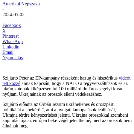
Amerikai Népszava
-
2024-05-02
Facebook
X
Pinterest
WhatsApp
Linkedin
Email
Nyomtatás
Szijjártó Péter az EP-kampány részeként hazug és hisztérikus
videót
tett közzé
annak kapcsán, hogy a NATO a fegyverszállítások és az
ukrán katonák kiképzésén túl 100 milliárd dolláros segélyt kíván
nyújtani Ukrajnának az oroszok elleni védekezéshez.
Szijjártó előadta az Orbán-rezsim ukránellenes és oroszpárti
politikáját a „békéről”, ami a nyugati támogatások leállítását,
Ukrajna térdre kényszerítését jelenti. Ukrajna oroszokkal szembeni
kapitulációja az európai béke végét jelenthetné, mert az oroszok nem
állnának meg.