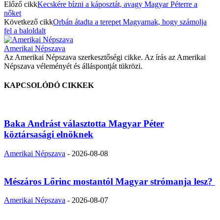
Előző cikk
Kecskére bízni a káposztát, avagy Magyar Péterre a
nőket
Következő cikk
Orbán átadta a terepet Magyarnak, hogy számolja
fel a baloldalt
Amerikai Népszava
Az Amerikai Népszava szerkesztőségi cikke. Az írás az Amerikai
Népszava véleményét és álláspontját tükrözi.
KAPCSOLÓDÓ CIKKEK
Baka Andrást választotta Magyar Péter
köztársasági elnöknek
Amerikai Népszava
-
2026-08-08
Mészáros Lőrinc mostantól Magyar strómanja lesz?
Amerikai Népszava
-
2026-08-07