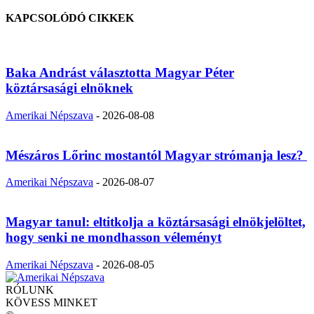
KAPCSOLÓDÓ CIKKEK
Baka Andrást választotta Magyar Péter
köztársasági elnöknek
Amerikai Népszava
-
2026-08-08
Mészáros Lőrinc mostantól Magyar strómanja lesz?
Amerikai Népszava
-
2026-08-07
Magyar tanul: eltitkolja a köztársasági elnökjelöltet,
hogy senki ne mondhasson véleményt
Amerikai Népszava
-
2026-08-05
RÓLUNK
KÖVESS MINKET