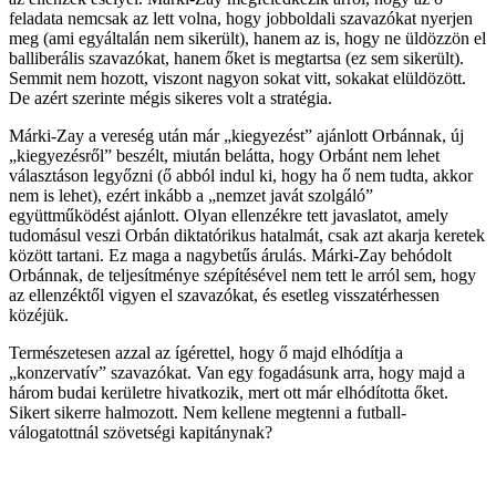
feladata nemcsak az lett volna, hogy jobboldali szavazókat nyerjen
meg (ami egyáltalán nem sikerült), hanem az is, hogy ne üldözzön el
balliberális szavazókat, hanem őket is megtartsa (ez sem sikerült).
Semmit nem hozott, viszont nagyon sokat vitt, sokakat elüldözött.
De azért szerinte mégis sikeres volt a stratégia.
Márki-Zay a vereség után már „kiegyezést” ajánlott Orbánnak, új
„kiegyezésről” beszélt, miután belátta, hogy Orbánt nem lehet
választáson legyőzni (ő abból indul ki, hogy ha ő nem tudta, akkor
nem is lehet), ezért inkább a „nemzet javát szolgáló”
együttműködést ajánlott. Olyan ellenzékre tett javaslatot, amely
tudomásul veszi Orbán diktatórikus hatalmát, csak azt akarja keretek
között tartani. Ez maga a nagybetűs árulás. Márki-Zay behódolt
Orbánnak, de teljesítménye szépítésével nem tett le arról sem, hogy
az ellenzéktől vigyen el szavazókat, és esetleg visszatérhessen
közéjük.
Természetesen azzal az ígérettel, hogy ő majd elhódítja a
„konzervatív” szavazókat. Van egy fogadásunk arra, hogy majd a
három budai kerületre hivatkozik, mert ott már elhódította őket.
Sikert sikerre halmozott. Nem kellene megtenni a futball-
válogatottnál szövetségi kapitánynak?