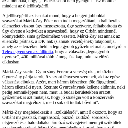
az a mondata, hogy „a Fidesz sehol nem gyengült”. Ez mond el
mindent az ő jelöltségéről.
A jelöltségéről az is sokat mond, hogy a beígért jobboldali
szavazókat Márki-Zay Péter nem tudta megszólítani, a balliberális
ellenzéket viszont úgy megosztotta, úgy szétverte, felháborította és
úgy elvette a kedvüket a szavazástól, hogy ez Orbán mindennél
könnyedebb, sima győzelméhez vezetett. Márki-Zay ezt annak az
ellenzéki pártnak, a DK-nak (s annak vezetőjének) tulajdonítja,
amely az ellenzéken belül a legnagyobb győzelmet aratta, amelyről a
Telex egyenesen azt állította
, hogy a választás „legnagyobb
nyertese”, 400 millióval több támogatást kap, mint az előző
ciklusban.
Márki-Zay szerint Gyurcsány Ferenc a vereség oka, miközben
Gyurcsány pártja tarolt, ő viszont fényesen szerepelt, aki az egész
választást elbukta. Azért, mert három körzetben tőle függetlenül
három ellenzéki nyert. Szerinte Gyurcsánynak kellene eltűnnie, neki
pedig semmiképpen nem, mert „a budai kerületekben aratott
győzelmek is azt mutatják, hogy jó stratégia volt a konzervatív
szavazókat megcélozni, mert csak ott tudtak bővülni”.
Márki-Zay megfeledkezik a „szűkülésről”, amit ő okozott, hogy az
Orbánt magasztaló, migránsozó, buzizó, zsidózó, sorosozó,
négerező és a baloldaliakat árulózó szövegeivel mennyit szűkültek
az ellenzék esélyei. Márki-Zay megfeledkezik arról, hogy az ő