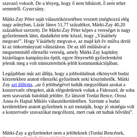
szavazó voksolt. De a lényeg, hogy ő nem hibázott, ő nem tehet
semmiről. Gyurcsány.
Márki-Zay Péter saját választókörzetében vesztett (méghozzá elég
nagy arányban, Lázár János 51,77 százalékot, Márki-Zay 40,20
százalékot szerzett). De Márki-Zay Péter képes a vereséget is nagy
győzelemnek látni, diadalként tette közzé, hogy „Vásárhely
megvan!”. Hogy Vásárhely megvan-e, az majd két év múlva derül
ki az önkormányzati választáson. De az idő múlásával a
megsemmisítő ellenzéki vereség, amely Márki-Zay kapitány
kizárólagos kampányára épült, egyre fényesebb győzelemként
jelenik meg a volt miniszterelnök-jelölt kommunikációjában.
Legújabban már azt állítja, hogy a jobboldalinak elkönyvelt budai
körzetekben aratott ellenzéki győzelmek neki köszönhetők. Márki
Zay
azt állította
, „az ő jelöltségével tudták megszólítani azokat a
konzervatív rétegeket, akik elégedetlenek voltak a Fidesszel, de soha
nem szavaztak baloldali jelöltre. Ez látszott Tordai Bence, Orosz
Anna és Hajnal Miklós választókerületében. Szerinte a budai
kerületekben aratott győzelmek is azt mutatják, hogy jó stratégia volt
a konzervatív szavazókat megcélozni, mert csak ott tudtak bővülni”.
Márki-Zay a győzelmeket nem a jelölteknek (Tordai Bencének,