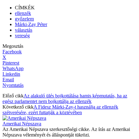
CÍMKÉK
ellenzék
győzelem
Márki-Zay Péter
választás
vereség
Megosztás
Facebook
X
Pinterest
WhatsApp
Linkedin
Email
Nyomtatás
Előző cikk
Az alakuló ülés bojkottálása hamis képmutatás, ha az
egész parlamentet nem bojkottálja az ellenzék
Következő cikk
A Fidesz Márki-Zay-t használja az ellenzék
szétverésére, ezért futtatják a köztévében
Amerikai Népszava
Az Amerikai Népszava szerkesztőségi cikke. Az írás az Amerikai
Népszava véleményét és álláspontját tükrözi.