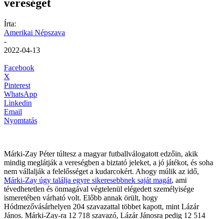
vereséget
Írta:
Amerikai Népszava
-
2022-04-13
Facebook
X
Pinterest
WhatsApp
Linkedin
Email
Nyomtatás
Márki-Zay Péter túltesz a magyar futballválogatott edzőin, akik
mindig meglátják a vereségben a biztató jeleket, a jó játékot, és soha
nem vállalják a felelősséget a kudarcokért. Ahogy múlik az idő,
Márki-Zay úgy találja egyre sikeresebbnek saját magát
, ami
tévedhetetlen és önmagával végtelenül elégedett személyisége
ismeretében várható volt. Előbb annak örült, hogy
Hódmezővásárhelyen 204 szavazattal többet kapott, mint Lázár
János. Márki-Zay-ra 12 718 szavazó, Lázár Jánosra pedig 12 514