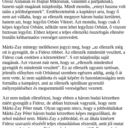
Orosz Annának és Hajnal Miklósnak, valamint a pártjaiknak),
hanem saját magának tulajdonítja. Mindt mondta, „ennyi haszna volt
talán a jelöltségemnek”. Emlékeztetnénk a kapitányt arra, hogy ő
nem azt vállalta, hogy az ellenzék megnyer három budai kerületet,
hanem azt, hogy legyőzi Orbán Viktort. Azt mondta, hogy csak ő
képes legyőzni Orbánt, nélküle nem lehet legyőzni Orbánt, ő viszont
biztosan legyőzi. Ehhez képest a teljes ellenzéki összefogás ellenére
brutális kétharmados vereséget szenvedett.
Márki-Zay mintegy mellékesen jegyzi meg, hogy „az ellenzék még
ott is gyengült, de a Fidesz többet. Az ellenzék mindenütt veszített, a
Fidesz csak ezekben a körzetekben”. S ezt tulajdonítja saját
magának. Azt viszont már nem, hogy az „ellenzék mindenhol
gyengült és mindenütt veszített”. Ez az ellenzék ugyanis tartósan,
jelentős előnyben volt Orbánnal szemben egészen addig, amíg ő át
nem vette, ki nem sajátította és saját képére és hasonlatosságára nem
formálta a kampányt, ami az ellenzék spirálisan gyorsuló
mélyrepüléséhez és megsemmisítő vereségéhez vezetett.
Azt nem tudjuk ellenőrizni, hogy ebben a három budai körzetben
miért gyengült a Fidesz, de abban biztosak vagyunk, hogy nem
Márki-Zay Péter miatt. Olyan ugyanis nincs, hogy a jobboldaliakat
Márki-Zay Péter három budai körzetben képes megszólítani, de
sehol máshol nem. Márki-Zay a jobboldal, és az általa kinézett
Fidesz szavazói részéről teljes elutasításban részesült, amit jól mutat