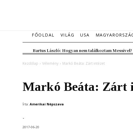
FŐOLDAL
VILÁG
USA
MAGYARORSZÁ
Bartus László: Hogyan nem találkoztam Messivel?
Kezdőlap
Vélemény
Markó Beáta: Zárt intézet
Vélemény
Markó Beáta: Zárt i
Írta:
Amerikai Népszava
-
2017-06-20