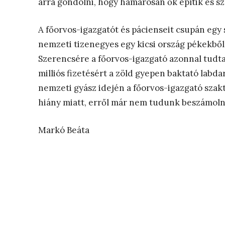
arra gondolni, hogy hamarosan ők építik és sz
A főorvos-igazgatót és pácienseit csupán egy
nemzeti tizenegyes egy kicsi ország pékekből 
Szerencsére a főorvos-igazgató azonnal tudta
milliós fizetésért a zöld gyepen baktató labda
nemzeti gyász idején a főorvos-igazgató sza
hiány miatt, erről már nem tudunk beszámoln
Markó Beáta