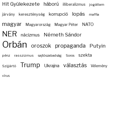
Hit Gyülekezete
háború
illiberalizmus
jogállam
lopás
korrupció
járvány
kereszténység
maffia
magyar
NATO
Magyarország
Magyar Péter
NER
Németh Sándor
nácizmus
Orbán
propaganda
oroszok
Putyin
szekta
pénz
rasszizmus
sajtószabadság
Soros
Trump
választás
Ukrajna
Szijjártó
Vélemény
vírus