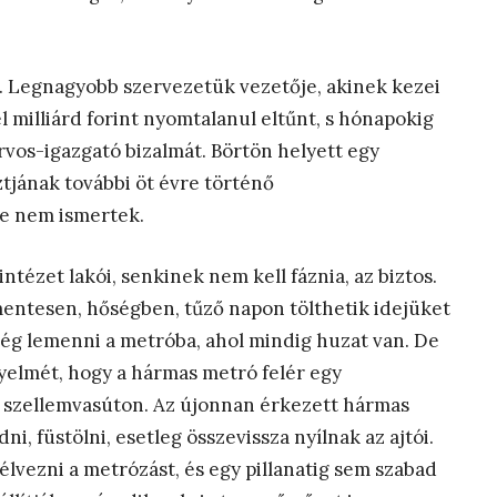
k. Legnagyobb szervezetük vezetője, akinek kezei
 milliárd forint nyomtalanul eltűnt, s hónapokig
orvos-igazgató bizalmát. Börtön helyett egy
tjának további öt évre történő
re nem ismertek.
ntézet lakói, senkinek nem kell fáznia, az biztos.
kmentesen, hőségben, tűző napon tölthetik idejüket
lég lemenni a metróba, ahol mindig huzat van. De
gyelmét, hogy a hármas metró felér egy
a szellemvasúton. Az újonnan érkezett hármas
i, füstölni, esetleg összevissza nyílnak az ajtói.
élvezni a metrózást, és egy pillanatig sem szabad