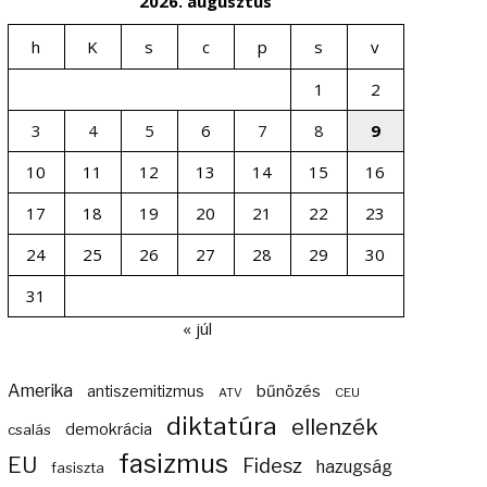
2026. augusztus
h
K
s
c
p
s
v
1
2
3
4
5
6
7
8
9
10
11
12
13
14
15
16
17
18
19
20
21
22
23
24
25
26
27
28
29
30
31
« júl
Amerika
bűnözés
antiszemitizmus
ATV
CEU
diktatúra
ellenzék
demokrácia
csalás
fasizmus
EU
Fidesz
hazugság
fasiszta