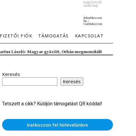
augusztus9,
vasárnap
Jelentkezzen
be /
Csatlakozzon
FIZETŐI FIÓK
TÁMOGATÁS
KAPCSOLAT
artus László: Magyar győzött, Orbán megmenekült
Keresés
Keresés
Tetszett a cikk? Küldjön támogatást QR kóddal!
Iratkozzon fel hírlevelünkre