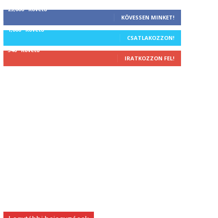
25,000
Követő
KÖVESSEN MINKET!
1,000
Követő
CSATLAKOZZON!
340
Követő
IRATKOZZON FEL!