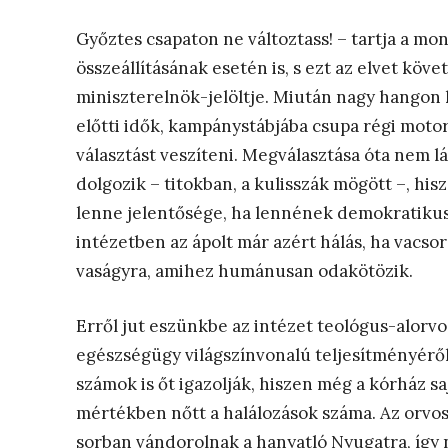
Győztes csapaton ne változtass! – tartja a mon
összeállításának esetén is, s ezt az elvet köve
miniszterelnök-jelöltje. Miután nagy hangon 
előtti idők, kampánystábjába csupa régi motor
választást veszíteni. Megválasztása óta nem lá
dolgozik – titokban, a kulisszák mögött –, hi
lenne jelentősége, ha lennének demokratikus
intézetben az ápolt már azért hálás, ha vacso
vaságyra, amihez humánusan odakötözik.
Erről jut eszünkbe az intézet teológus-alor
egészségügy világszínvonalú teljesítményéről
számok is őt igazolják, hiszen még a kórház saj
mértékben nőtt a halálozások száma. Az orvo
sorban vándorolnak a hanyatló Nyugatra, így