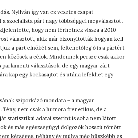
dás. Nyilván így van ez vesztes csapat
ti a szocialista párt nagy többséggel megválasztott
kijelentette, hogy nem térhetnek vissza a 2010
ost választott, akik már bizonyították hogyan kell
tjuk a párt elnökét sem, feltehetőleg ő is a pártért
szen közösek a célok. Mindennek persze csak akkor
 parlamenti választások, de egy magyar zárt
rára kap egy kockasajtot és utána lefekhet egy
vosának sziporkázó mondata – a magyar
. Tény, nem csak a humora frenetikus, de a
át statisztikai adatai szerint is soha nem látott
sok és más egészségügyi dolgozók hosszú tömött
 nem kétséges, néhány év múlva még büszkébb és