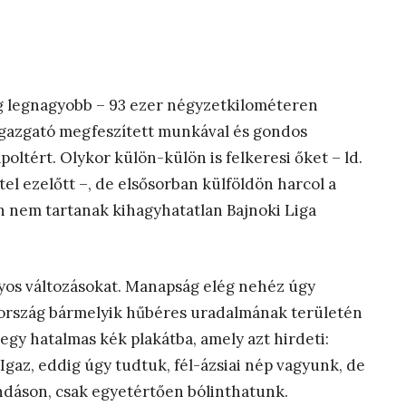
ilág legnagyobb – 93 ezer négyzetkilométeren
igazgató megfeszített munkával és gondos
oltért. Olykor külön-külön is felkeresi őket – ld.
tel ezelőtt –, de elsősorban külföldön harcol a
n nem tartanak kihagyhatatlan Bajnoki Liga
ványos változásokat. Manapság elég nehéz úgy
ország bármelyik hűbéres uradalmának területén
gy hatalmas kék plakátba, amely azt hirdeti:
gaz, eddig úgy tudtuk, fél-ázsiai nép vagyunk, de
ndáson, csak egyetértően bólinthatunk.