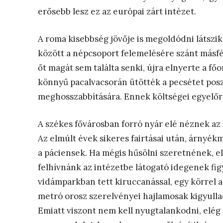
erősebb lesz ez az európai zárt intézet.
A roma kisebbség jövője is megoldódni látszi
között a népcsoport felemelésére szánt másfél
őt magát sem találta senki, újra elnyerte a fő
könnyű pacalvacsorán ütötték a pecsétet posz
meghosszabbítására. Ennek költségei egyelő
A székes fővárosban forró nyár elé néznek az i
Az elmúlt évek sikeres fairtásai után, árnyé
a páciensek. Ha mégis hűsölni szeretnének, e
felhívnánk az intézetbe látogató idegenek fi
vidámparkban tett kiruccanással, egy körrel 
metró orosz szerelvényei hajlamosak kigyulladn
Emiatt viszont nem kell nyugtalankodni, elég 