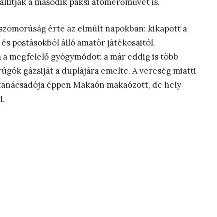
állítják a második paksi atomerőművet is.
 szomorúság érte az elmúlt napokban: kikapott a
és postásokból álló amatőr játékosaitól.
 a megfelelő gyógymódot: a már eddig is több
rúgók gázsiját a duplájára emelte. A vereség miatti
ktanácsadója éppen Makaón makaózott, de hely
i.