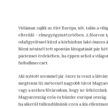
Vidáman zajlik az élet Európa, sőt, talán a v
elterülő – elmegyógyintézetében. A főorvos-
odafigyeléssel küzd a kórházban lakó összes áp
Bözsi néninél tett spontán látogatását pár hét
páciensei érdekében, ha éppen sehol a világo
futballmeccset.
Aki nyitott szemmel jár, észre is veszi a lát
megtenni tíz méternél nagyobb távot Magyar
vagy a székes fővárosban, hogy ne ütközzünk e
Magyarország erős és büszke európai ország. I
ha sikerül túllendülnünk ezen a kis ellentmo