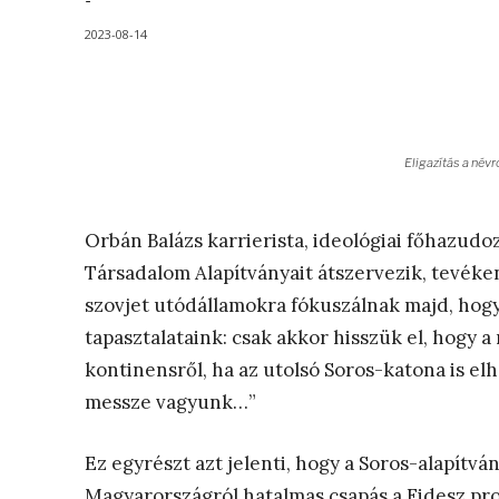
-
2023-08-14
Eligazítás a né
Orbán Balázs karrierista, ideológiai főhazudoz
Társadalom Alapítványait átszervezik, tevéken
szovjet utódállamokra fókuszálnak majd, ho
tapasztalataink: csak akkor hisszük el, hogy 
kontinensről, ha az utolsó Soros-katona is e
messze vagyunk…”
Ez egyrészt azt jelenti, hogy a Soros-alapítv
Magyarországról hatalmas csapás a Fidesz pr