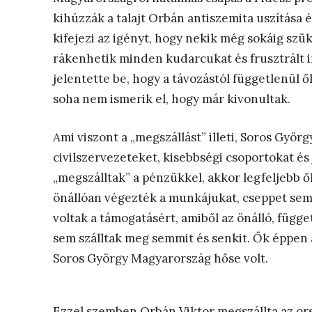
kihúzzák a talajt Orbán antiszemita uszítása 
kifejezi az igényt, hogy nekik még sokáig szü
rákenhetik minden kudarcukat és frusztrált i
jelentette be, hogy a távozástól függetlenül ő
soha nem ismerik el, hogy már kivonultak.
Ami viszont a „megszállást” illeti, Soros Györ
civilszervezeteket, kisebbségi csoportokat és
„megszálltak” a pénzükkel, akkor legfeljebb ő
önállóan végezték a munkájukat, cseppet sem
voltak a támogatásért, amiből az önálló, füg
sem szálltak meg semmit és senkit. Ők éppen 
Soros György Magyarország hőse volt.
Ezzel szemben Orbán Viktor megszállta az orsz