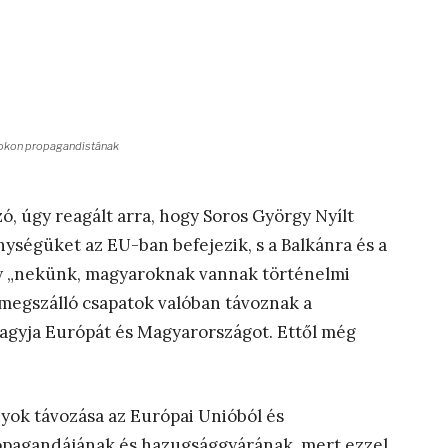
vrokon propagandistának
ó, úgy reagált arra, hogy Soros György Nyílt
ységüket az EU-ban befejezik, s a Balkánra és a
gy „nekünk, magyaroknak vannak történelmi
a megszálló csapatok valóban távoznak a
lhagyja Európát és Magyarországot. Ettől még
ányok távozása az Európai Unióból és
opagandájának és hazugsággyárának, mert ezzel