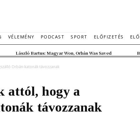
G
VÉLEMÉNY
PODCAST
SPORT
ELŐFIZETÉS
ELŐ
László Bartus: Magyar Won, Orbán Was Saved
B
gszálló Orbán-katonák távozzanak
 attól, hogy a
tonák távozzanak