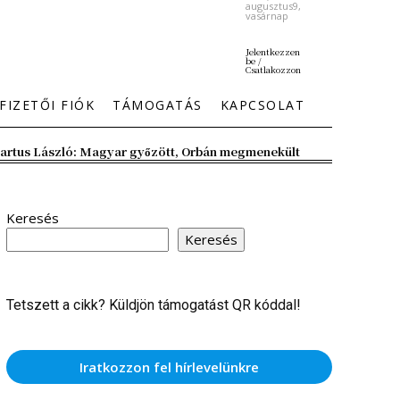
augusztus9,
vasárnap
Jelentkezzen
be /
Csatlakozzon
FIZETŐI FIÓK
TÁMOGATÁS
KAPCSOLAT
artus László: Magyar győzött, Orbán megmenekült
Keresés
Keresés
Tetszett a cikk? Küldjön támogatást QR kóddal!
Iratkozzon fel hírlevelünkre