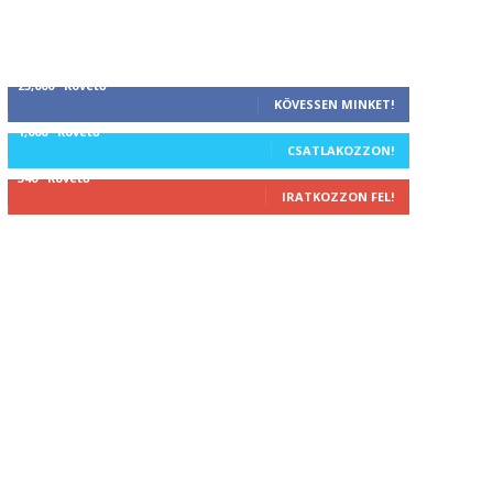
25,000
Követő
KÖVESSEN MINKET!
1,000
Követő
CSATLAKOZZON!
340
Követő
IRATKOZZON FEL!