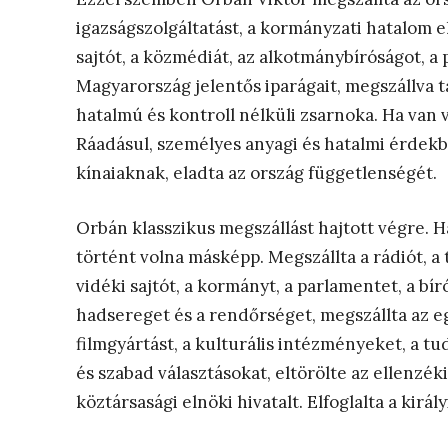
igazságszolgáltatást, a kormányzati hatalom e
sajtót, a közmédiát, az alkotmánybíróságot, a
Magyarország jelentős iparágait, megszállva t
hatalmú és kontroll nélküli zsarnoka. Ha van 
Ráadásul, személyes anyagi és hatalmi érdekbő
kínaiaknak, eladta az ország függetlenségét.
Orbán klasszikus megszállást hajtott végre. H
történt volna másképp. Megszállta a rádiót, a te
vidéki sajtót, a kormányt, a parlamentet, a bír
hadsereget és a rendőrséget, megszállta az eg
filmgyártást, a kulturális intézményeket, a 
és szabad választásokat, eltörölte az ellenzék
köztársasági elnöki hivatalt. Elfoglalta a király