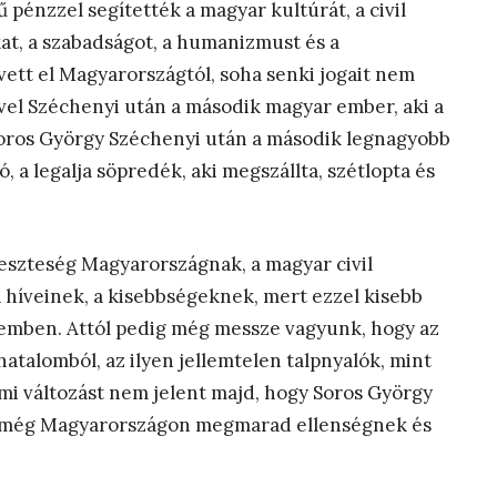
pénzzel segítették a magyar kultúrát, a civil
kat, a szabadságot, a humanizmust és a
ett el Magyarországtól, soha senki jogait nem
ivel Széchenyi után a második magyar ember, aki a
oros György Széchenyi után a második legnagyobb
 a legalja söpredék, aki megszállta, szétlopta és
eszteség Magyarországnak, a magyar civil
 híveinek, a kisebbségeknek, mert ezzel kisebb
szemben. Attól pedig még messze vagyunk, hogy az
atalomból, az ilyen jellemtelen talpnyalók, mint
mmi változást nem jelent majd, hogy Soros György
ól még Magyarországon megmarad ellenségnek és