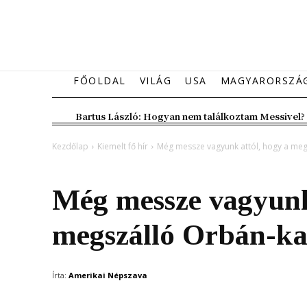
FŐOLDAL
VILÁG
USA
MAGYARORSZÁ
Bartus László: Hogyan nem találkoztam Messivel?
Kezdőlap
Kiemelt fő hír
Még messze vagyunk attól, hogy a me
Kiemelt fő hír
Magyarország
Még messze vagyunk
megszálló Orbán-ka
Írta:
Amerikai Népszava