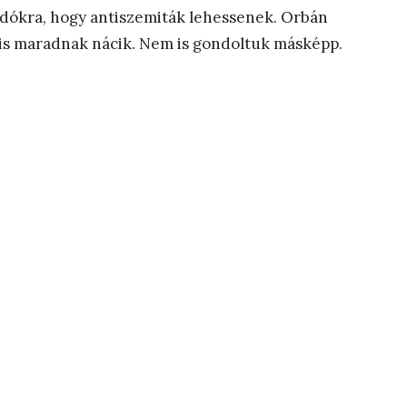
dókra, hogy antiszemiták lehessenek. Orbán
l is maradnak nácik. Nem is gondoltuk másképp.