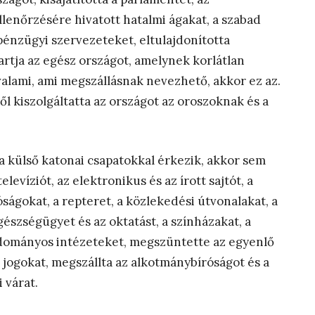
llenőrzésére hivatott hatalmi ágakat, a szabad
 pénzügyi szervezeteket, eltulajdonította
artja az egész országot, amelynek korlátlan
valami, ami megszállásnak nevezhető, akkor ez az.
l kiszolgáltatta az országot az oroszoknak és a
a külső katonai csapatokkal érkezik, akkor sem
levíziót, az elektronikus és az írott sajtót, a
óságokat, a repteret, a közlekedési útvonalakat, a
észségügyet és az oktatást, a színházakat, a
tudományos intézeteket, megszüntette az egyenlő
i jogokat, megszállta az alkotmánybíróságot és a
i várat.