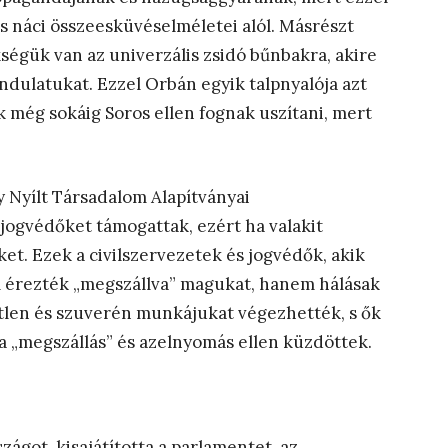
és náci összeesküvéselméletei alól. Másrészt
kségük van az univerzális zsidó bűnbakra, akire
ndulatukat. Ezzel Orbán egyik talpnyalója azt
k még sokáig Soros ellen fognak uszítani, mert
gy Nyílt Társadalom Alapítványai
 jogvédőket támogattak, ezért ha valakit
ket. Ezek a civilszervezetek és jogvédők, akik
 érezték „megszállva” magukat, hanem hálásak
getlen és szuverén munkájukat végezhették, s ők
a „megszállás” és azelnyomás ellen küzdöttek.
ágot, kisajátította a parlamentet, az