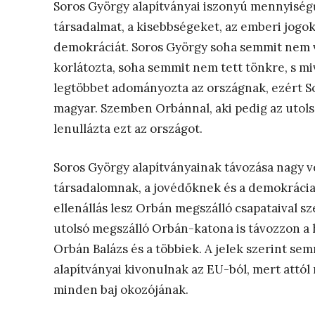
Soros György alapítványai iszonyú mennyiségű 
társadalmat, a kisebbségeket, az emberi jogo
demokráciát. Soros György soha semmit nem v
korlátozta, soha semmit nem tett tönkre, s m
legtöbbet adományozta az országnak, ezért S
magyar. Szemben Orbánnal, aki pedig az utolsó,
lenullázta ezt az országot.
Soros György alapítványainak távozása nagy v
társadalomnak, a jovédőknek és a demokrácia
ellenállás lesz Orbán megszálló csapataival 
utolsó megszálló Orbán-katona is távozzon a h
Orbán Balázs és a többiek. A jelek szerint se
alapítványai kivonulnak az EU-ból, mert att
minden baj okozójának.