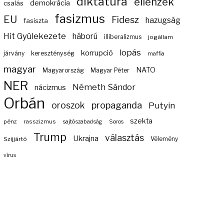
diktatúra
ellenzék
demokrácia
csalás
fasizmus
EU
Fidesz
hazugság
fasiszta
Hit Gyülekezete
háború
illiberalizmus
jogállam
lopás
korrupció
járvány
kereszténység
maffia
magyar
NATO
Magyarország
Magyar Péter
NER
Németh Sándor
nácizmus
Orbán
propaganda
oroszok
Putyin
szekta
pénz
rasszizmus
sajtószabadság
Soros
Trump
választás
Ukrajna
Szijjártó
Vélemény
vírus