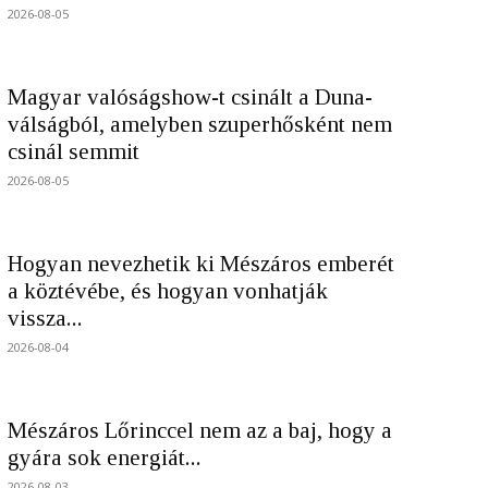
2026-08-05
Magyar valóságshow-t csinált a Duna-
válságból, amelyben szuperhősként nem
csinál semmit
2026-08-05
Hogyan nevezhetik ki Mészáros emberét
a köztévébe, és hogyan vonhatják
vissza...
2026-08-04
Mészáros Lőrinccel nem az a baj, hogy a
gyára sok energiát...
2026-08-03