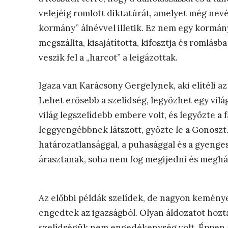
velejéig romlott diktatúrát, amelyet még ne
kormány” álnévvel illetik. Ez nem egy kormány,
megszállta, kisajátította, kifosztja és romlásb
veszik fel a „harcot” a leigázottak.
Igaza van Karácsony Gergelynek, aki elítéli az
Lehet erősebb a szelídség, legyőzhet egy vil
világ legszelídebb embere volt, és legyőzte a 
leggyengébbnek látszott, győzte le a Gonoszt.
határozatlansággal, a puhasággal és a gyenges
árasztanak, soha nem fog megijedni és meghát
Az előbbi példák szelídek, de nagyon kemény
engedtek az igazságból. Olyan áldozatot hoztak
szelídségük nem engedékenység volt. Éppen a