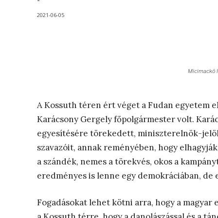
-
2021-06-05
Micimackó l
A Kossuth téren ért véget a Fudan egyetem el
Karácsony Gergely főpolgármester volt. Kará
egyesítésére törekedett, miniszterelnök-jelö
szavazóit, annak reményében, hogy elhagyják 
a szándék, nemes a törekvés, okos a kampányt
eredményes is lenne egy demokráciában, de 
Fogadásokat lehet kötni arra, hogy a magyar
a Kossuth térre, hogy a danolászással és a tá