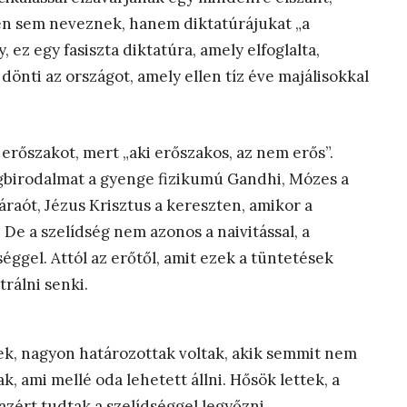
vén sem neveznek, hanem diktatúrájukat „a
 ez egy fasiszta diktatúra, amely elfoglalta,
a dönti az országot, amely ellen tíz éve majálisokkal
 erőszakot, mert „aki erőszakos, az nem erős”.
ágbirodalmat a gyenge fizikumú Gandhi, Mózes a
fáraót, Jézus Krisztus a kereszten, amikor a
 De a szelídség nem azonos a naivitással, a
éggel. Attól az erőtől, amit ezek a tüntetések
rálni senki.
ek, nagyon határozottak voltak, akik semmit nem
, ami mellé oda lehetett állni. Hősök lettek, a
zért tudtak a szelídséggel legyőzni