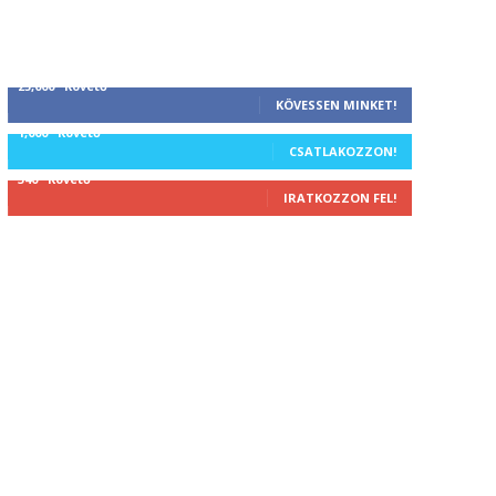
25,000
Követő
KÖVESSEN MINKET!
1,000
Követő
CSATLAKOZZON!
340
Követő
IRATKOZZON FEL!