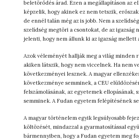
beletörődés árad. Ezen a megállapításon az e
képzelik, hogy akinek ez nem tetszik, erőszako
de ennél talán még az is jobb. Nem a szelídség
szelídség megtöri a csontokat, de az igazság n
jelenti, hogy nem állunk ki az igazság mellett 
Azok véleményét hallják meg a világ minden r
akiken látszik, hogy nem viccelnek. Ha nem v
következményei lesznek. A magyar ellenzéken
következménye semminek, a CEU elüldözéséne
felszámolásának, az egyetemek ellopásának, s
semminek. A Fudan egyetem felépítésének sem
A magyar történelem egyik legsúlyosabb feje
költözését, mindazzal a gyarmatosítással együt
bármennyiben, hogy a Fudan egyetem meg fog