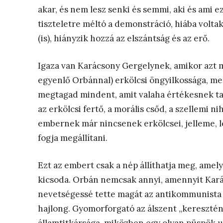
akar, és nem lesz senki és semmi, aki és ami 
tiszteletre méltó a demonstráció, hiába voltak
(is), hiányzik hozzá az elszántság és az erő.
Igaza van Karácsony Gergelynek, amikor azt 
egyenlő Orbánnal) erkölcsi öngyilkossága, me
megtagad mindent, amit valaha értékesnek tart
az erkölcsi fertő, a morális csőd, a szellemi ni
embernek már nincsenek erkölcsei, jelleme, le
fogja megállítani.
Ezt az embert csak a nép állíthatja meg, amely
kicsoda. Orbán nemcsak annyi, amennyit Kará
nevetségessé tette magát az antikommunista
hajlong. Gyomorforgató az álszent „keresztén