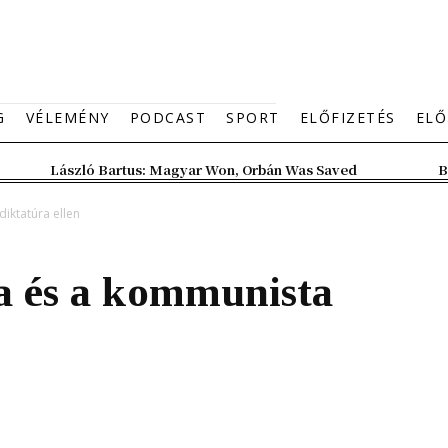
G
VÉLEMÉNY
PODCAST
SPORT
ELŐFIZETÉS
ELŐ
László Bartus: Magyar Won, Orbán Was Saved
B
iktatúra ellen
ta és a kommunista