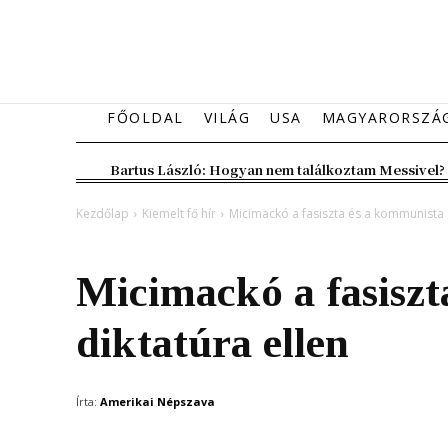
FŐOLDAL
VILÁG
USA
MAGYARORSZÁ
Bartus László: Hogyan nem találkoztam Messivel?
Kezdőlap
Kiemelt fő hír
Micimackó a fasiszta és a kommunista d
Kiemelt fő hír
Magyarország
Micimackó a fasisz
diktatúra ellen
Írta:
Amerikai Népszava