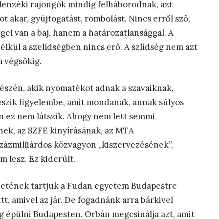
llenzéki rajongók mindig felháborodnak, azt
t akar, gyújtogatást, rombolást. Nincs erről sző,
gel van a baj, hanem a határozatlansággal. A
élkül a szelídségben nincs erő. A szlídség nem azt
a végsőkig.
észén, akik nyomatékot adnak a szavaiknak,
eszik figyelembe, amit mondanak, annak súlyos
 ez nem látszik. Ahogy nem lett semmi
k, az SZFE kinyírásának, az MTA
zázmilliárdos közvagyon „kiszervezésének”,
 lesz. Ez kiderült.
zetének tartjuk a Fudan egyetem Budapestre
t, amivel az jár. De fogadnánk arra bárkivel
 épülni Budapesten. Orbán megcsinálja azt, amit