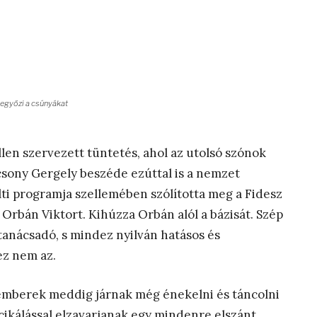
egyőzi a csúnyákat
len szervezett tüntetés, ahol az utolsó szónok
csony Gergely beszéde ezúttal is a nemzet
lti programja szellemében szólította meg a Fidesz
Orbán Viktort. Kihúzza Orbán alól a bázisát. Szép
anácsadó, s mindez nyilván hatásos és
ez nem az.
 emberek meddig járnak még énekelni és táncolni
ncikálással elzavarjanak egy mindenre elszánt,