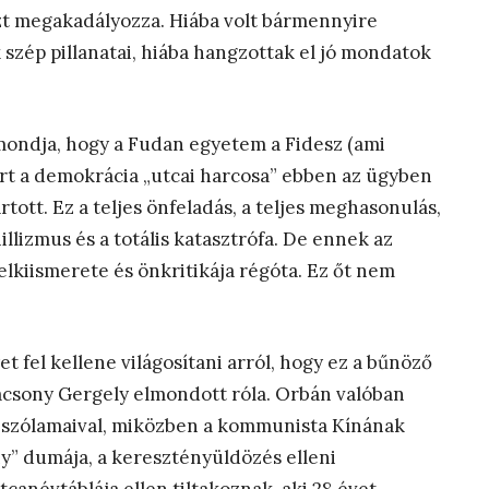
ezt megakadályozza. Hiába volt bármennyire
 szép pillanatai, hiába hangzottak el jó mondatok
mondja, hogy a Fudan egyetem a Fidesz (ami
rt a demokrácia „utcai harcosa” ebben az ügyben
ott. Ez a teljes önfeladás, a teljes meghasonulás,
hillizmus és a totális katasztrófa. De ennek az
lkiismerete és önkritikája régóta. Ez őt nem
et fel kellene világosítani arról, hogy ez a bűnöző
csony Gergely elmondott róla. Orbán valóban
 szólamaival, miközben a kommunista Kínának
y” dumája, a keresztényüldözés elleni