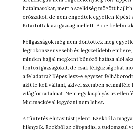
hatalmasokat, mert a szelídség mögött hajlít
erőszakot, de nem engedtek egyetlen lépést s
Kitartottak az igazság mellett. Ebbe belebukik
Féligazságok még nem döntöttek meg egyetlen
legrokonszenvesebb és legszelídebb embere, 
minden hájjal megkent bűnöző hatása alól akar
fontos igazságokat, de csak féligazságokat mo
a feladatra? Képes lesz-e egyszer felháborodn
akit le kell váltani, akivel szemben semmiféle
világforradalmat. Nem egy kispályás az ellenfé
Micimackóval legyőzni nem lehet.
A tüntetés elutasítást jelent. Ezekből a magya
hiányzik. Ezekből az elfogadás, a tudomásul vé