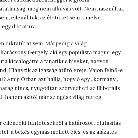
hatatlanság, meg nem alkuvás volt. Nem használtak
em, ellenálltak, az életüket sem kímélve.
 egy diktatúra.
 diktatúrát sem. Márpedig a világ
Karácsony Gergely, aki egy populista mágus, egy
ja kicsalogatni a fanatikus híveket, nagyon
nd. Hiányzik az igazság átütő ereje. Vajon felnő-e
i? Amíg Orbán azt hallja, hogy ő egy „kormány”,
 harag nincs, nyugodtan szervezheti az illiberális
l, hanem akitől már az egész világ retteg.
r ellenzéki tüntetésekből a határozott elutasítás
tel, a békés egymás mellett élés, és az alázatos