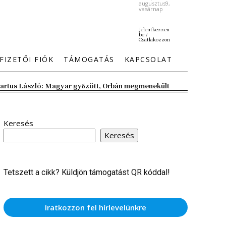
augusztus9,
vasárnap
Jelentkezzen
be /
Csatlakozzon
FIZETŐI FIÓK
TÁMOGATÁS
KAPCSOLAT
artus László: Magyar győzött, Orbán megmenekült
Keresés
Keresés
Tetszett a cikk? Küldjön támogatást QR kóddal!
Iratkozzon fel hírlevelünkre