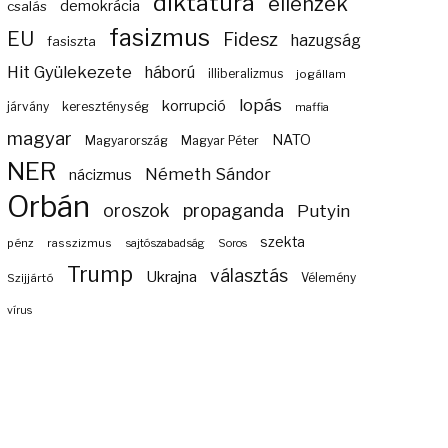
diktatúra
ellenzék
demokrácia
csalás
fasizmus
EU
Fidesz
hazugság
fasiszta
Hit Gyülekezete
háború
illiberalizmus
jogállam
lopás
korrupció
járvány
kereszténység
maffia
magyar
NATO
Magyarország
Magyar Péter
NER
Németh Sándor
nácizmus
Orbán
propaganda
oroszok
Putyin
szekta
pénz
rasszizmus
sajtószabadság
Soros
Trump
választás
Ukrajna
Szijjártó
Vélemény
vírus