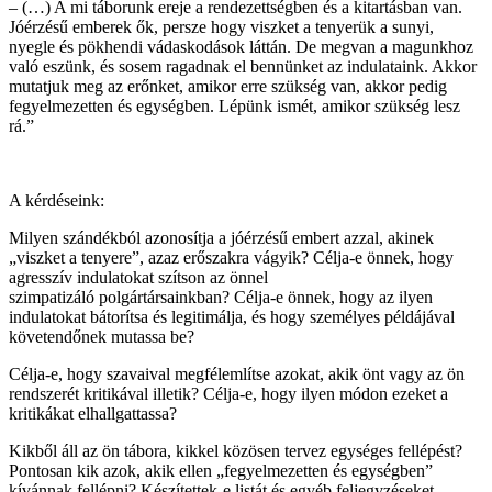
– (…) A mi táborunk ereje a rendezettségben és a kitartásban van.
Jóérzésű emberek ők, persze hogy viszket a tenyerük a sunyi,
nyegle és pökhendi vádaskodások láttán. De megvan a magunkhoz
való eszünk, és sosem ragadnak el bennünket az indulataink. Akkor
mutatjuk meg az erőnket, amikor erre szükség van, akkor pedig
fegyelmezetten és egységben. Lépünk ismét, amikor szükség lesz
rá.”
A kérdéseink:
Milyen szándékból azonosítja a jóérzésű embert azzal, akinek
„viszket a tenyere”, azaz erőszakra vágyik? Célja-e önnek, hogy
agresszív indulatokat szítson az önnel
szimpatizáló polgártársainkban? Célja-e önnek, hogy az ilyen
indulatokat bátorítsa és legitimálja, és hogy személyes példájával
követendőnek mutassa be?
Célja-e, hogy szavaival megfélemlítse azokat, akik önt vagy az ön
rendszerét kritikával illetik? Célja-e, hogy ilyen módon ezeket a
kritikákat elhallgattassa?
Kikből áll az ön tábora, kikkel közösen tervez egységes fellépést?
Pontosan kik azok, akik ellen „fegyelmezetten és egységben”
kívánnak fellépni? Készítettek-e listát és egyéb feljegyzéseket