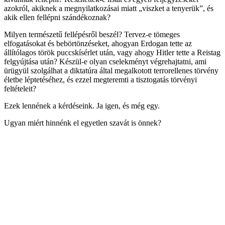
azokról, akiknek a megnyilatkozásai miatt „viszket a tenyerük”, és
akik ellen fellépni szándékoznak?
Milyen természetű fellépésről beszél? Tervez-e tömeges
elfogatásokat és bebörtönzéseket, ahogyan Erdogan tette az
állítólagos török puccskísérlet után, vagy ahogy Hitler tette a Reistag
felgyújtása után? Készül-e olyan cselekményt végrehajtatni, ami
ürügyül szolgálhat a diktatúra által megalkotott terrorellenes törvény
életbe léptetéséhez, és ezzel megteremti a tisztogatás törvényi
feltételeit?
Ezek lennének a kérdéseink. Ja igen, és még egy.
Ugyan miért hinnénk el egyetlen szavát is önnek?