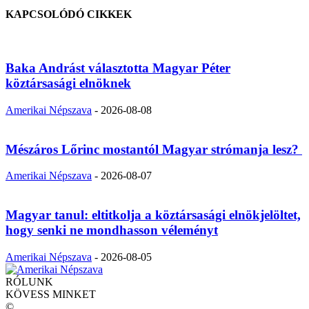
KAPCSOLÓDÓ CIKKEK
Baka Andrást választotta Magyar Péter
köztársasági elnöknek
Amerikai Népszava
-
2026-08-08
Mészáros Lőrinc mostantól Magyar strómanja lesz?
Amerikai Népszava
-
2026-08-07
Magyar tanul: eltitkolja a köztársasági elnökjelöltet,
hogy senki ne mondhasson véleményt
Amerikai Népszava
-
2026-08-05
RÓLUNK
KÖVESS MINKET
©