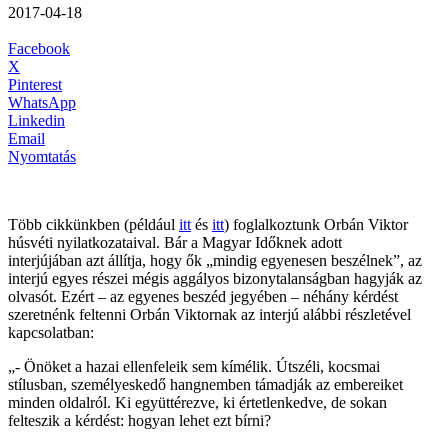
2017-04-18
Facebook
X
Pinterest
WhatsApp
Linkedin
Email
Nyomtatás
Több cikkünkben (például
itt
és
itt
) foglalkoztunk Orbán Viktor
húsvéti nyilatkozataival. Bár a Magyar Időknek adott
interjújában azt állítja, hogy ők „mindig egyenesen beszélnek”, az
interjú egyes részei mégis aggályos bizonytalanságban hagyják az
olvasót. Ezért – az egyenes beszéd jegyében – néhány kérdést
szeretnénk feltenni Orbán Viktornak az interjú alábbi részletével
kapcsolatban:
„- Önöket a hazai ellenfeleik sem kímélik. Útszéli, kocsmai
stílusban, személyeskedő hangnemben támadják az embereiket
minden oldalról. Ki együttérezve, ki értetlenkedve, de sokan
felteszik a kérdést: hogyan lehet ezt bírni?