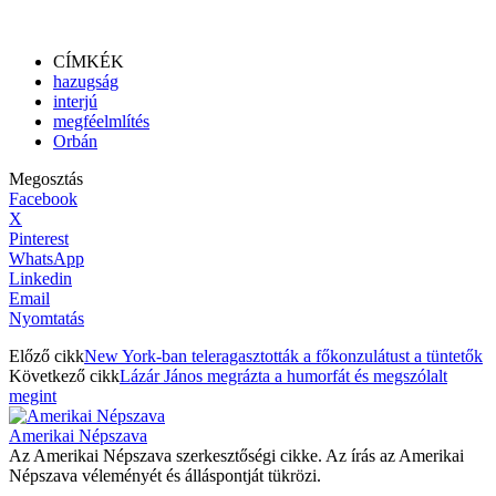
CÍMKÉK
hazugság
interjú
megféelmlítés
Orbán
Megosztás
Facebook
X
Pinterest
WhatsApp
Linkedin
Email
Nyomtatás
Előző cikk
New York-ban teleragasztották a főkonzulátust a tüntetők
Következő cikk
Lázár János megrázta a humorfát és megszólalt
megint
Amerikai Népszava
Az Amerikai Népszava szerkesztőségi cikke. Az írás az Amerikai
Népszava véleményét és álláspontját tükrözi.