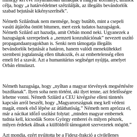
célja, hogy „a határvédelmet szétzilálják, az illegális bevándorlók
szabad bejutását kikényszerítsék”.
Németh Szilárdnak nem mentsége, hogy butább, mint a csepeli
vasúti átjáróba öntött bitumen, mert ezek tudatos hazugságok.
Németh Szilárd azt hazudja, amit Orbán mond neki. Ugyanezek a
hazugságok szerepelnek a „nemzeti konzultációnak” nevezett uszító
propagandaanyagokban is. Senki nem támogatja illegális
bevándorlók bejutását a határon, hanem valódi menekültekkel
szembeni jogtalanság ellen tiltakozik, és az embertelenség ellen
emeli fel a szavát. Azt a humanitárius segítséget nyújtja, amelyet
Orbán elmulaszt.
Németh hazugsága, hogy „nyíltan a magyar törvények megsértésére
buzdítanak”. Ilyen soha nem történt, aki ilyet tenne, azt felelősségre
lehetne vonni. Németh Szilárd a CEU kivégzése elleni tüntetés
kapcsán arról beszélt, hogy „Magyarországnak meg kell védeni
magát, ennek első lépése az átláthatóság.” Németh nem aprózza el,
már a nácikat időző uszítást folytat: „minden magyar embernek
tudnia kell, kicsodák Soros György emberei és milyen pénzek,
milyen érdekek állnak a külföldről támogatott szervezetek mögött.”
Azt mondja, ezért nyújtotta be a Fidesz-frakció a civilellenes