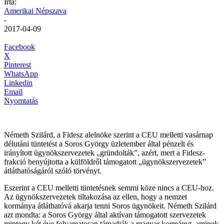
Írta:
Amerikai Népszava
-
2017-04-09
Facebook
X
Pinterest
WhatsApp
Linkedin
Email
Nyomtatás
Németh Szilárd, a Fidesz alelnöke szerint a CEU melletti vasárnap
délutáni tüntetést a Soros György üzletember által pénzelt és
irányított ügynökszervezetek „gründolták”, azért, mert a Fidesz-
frakció benyújtotta a külföldről támogatott „ügynökszervezetek”
átláthatóságáról szóló törvényt.
Eszerint a CEU melletti tüntetésnek semmi köze nincs a CEU-hoz.
Az ügynökszervezetek tiltakozása az ellen, hogy a nemzet
kormánya átláthatóvá akarja tenni Soros ügynökeit. Németh Szilárd
azt mondta: a Soros György által aktívan támogatott szervezetek
mintegy két éve folyamatosan támadják a magyar kormányt, aminek