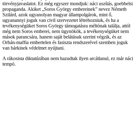
törvényjavaslatot. Ez még egyszer mondjuk: náci uszítás, goebbelsi
propaganda. Akiket „Soros György embereinek” nevez Németh
Szilárd, azok ugyanolyan magyar állampolgárok, mint ő,
ugyanannyi joguk van civil szervezetet létrehozniuk, és ha a
tevékenységüket Soros György támogatásra méltónak találja, attól
még nem Soros emberei, nem ügynökök, a tevékenységüket nem
mások parancsára, hanem saját belátásuk szerint végzik, és az
Orbán-maffia embertelen és fasiszta rendszerével szemben joguk
van bárkinek védelmet nyújtani.
A rákosista diktatúrában nem hazudtak ilyen arcátlanul, ez már náci
tempó.