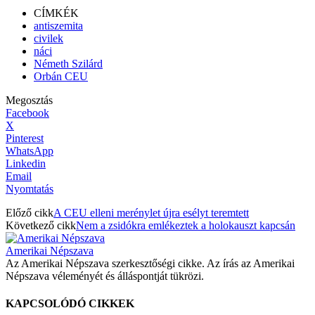
CÍMKÉK
antiszemita
civilek
náci
Németh Szilárd
Orbán CEU
Megosztás
Facebook
X
Pinterest
WhatsApp
Linkedin
Email
Nyomtatás
Előző cikk
A CEU elleni merénylet újra esélyt teremtett
Következő cikk
Nem a zsidókra emlékeztek a holokauszt kapcsán
Amerikai Népszava
Az Amerikai Népszava szerkesztőségi cikke. Az írás az Amerikai
Népszava véleményét és álláspontját tükrözi.
KAPCSOLÓDÓ CIKKEK