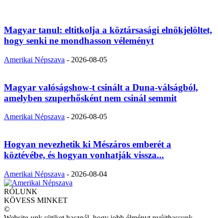
Magyar tanul: eltitkolja a köztársasági elnökjelöltet,
hogy senki ne mondhasson véleményt
Amerikai Népszava
-
2026-08-05
Magyar valóságshow-t csinált a Duna-válságból,
amelyben szuperhősként nem csinál semmit
Amerikai Népszava
-
2026-08-05
Hogyan nevezhetik ki Mészáros emberét a
köztévébe, és hogyan vonhatják vissza...
Amerikai Népszava
-
2026-08-04
RÓLUNK
KÖVESS MINKET
©
Website-unk sütiket használ, hogy jobb élményt nyújthassunk