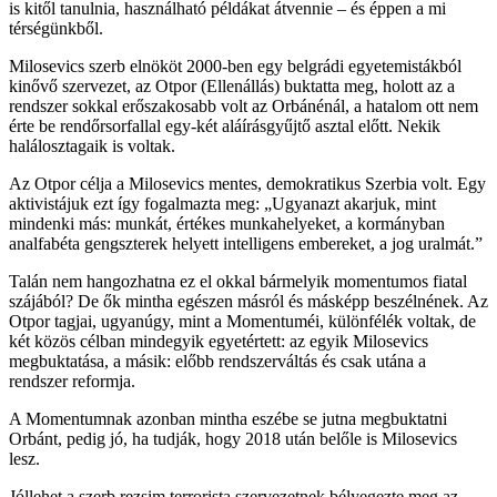
is kitől tanulnia, használható példákat átvennie – és éppen a mi
térségünkből.
Milosevics szerb elnököt 2000-ben egy belgrádi egyetemistákból
kinővő szervezet, az Otpor (Ellenállás) buktatta meg, holott az a
rendszer sokkal erőszakosabb volt az Orbánénál, a hatalom ott nem
érte be rendőrsorfallal egy-két aláírásgyűjtő asztal előtt. Nekik
halálosztagaik is voltak.
Az Otpor célja a Milosevics mentes, demokratikus Szerbia volt. Egy
aktivistájuk ezt így fogalmazta meg: „Ugyanazt akarjuk, mint
mindenki más: munkát, értékes munkahelyeket, a kormányban
analfabéta gengszterek helyett intelligens embereket, a jog uralmát.”
Talán nem hangozhatna ez el okkal bármelyik momentumos fiatal
szájából? De ők mintha egészen másról és másképp beszélnének. Az
Otpor tagjai, ugyanúgy, mint a Momentuméi, különfélék voltak, de
két közös célban mindegyik egyetértett: az egyik Milosevics
megbuktatása, a másik: előbb rendszerváltás és csak utána a
rendszer reformja.
A Momentumnak azonban mintha eszébe se jutna megbuktatni
Orbánt, pedig jó, ha tudják, hogy 2018 után belőle is Milosevics
lesz.
Jóllehet a szerb rezsim terrorista szervezetnek bélyegezte meg az