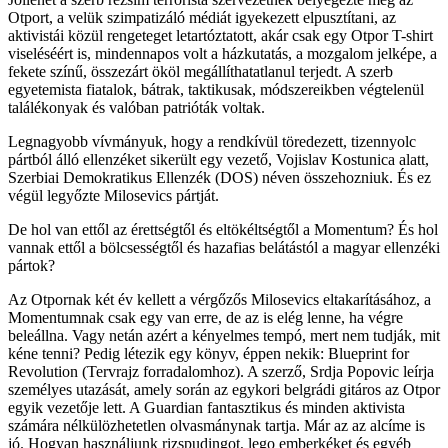
Otport, a velük szimpatizáló médiát igyekezett elpusztítani, az
aktivistái közül rengeteget letartóztatott, akár csak egy Otpor T-shirt
viseléséért is, mindennapos volt a házkutatás, a mozgalom jelképe, a
fekete színű, összezárt ököl megállíthatatlanul terjedt. A szerb
egyetemista fiatalok, bátrak, taktikusak, módszereikben végtelenül
találékonyak és valóban patrióták voltak.
Legnagyobb vívmányuk, hogy a rendkívül töredezett, tizennyolc
pártból álló ellenzéket sikerült egy vezető, Vojislav Kostunica alatt,
Szerbiai Demokratikus Ellenzék (DOS) néven összehozniuk. És ez
végül legyőzte Milosevics pártját.
De hol van ettől az érettségtől és eltökéltségtől a Momentum? És hol
vannak ettől a bölcsességtől és hazafias belátástól a magyar ellenzéki
pártok?
Az Otpornak két év kellett a vérgőzős Milosevics eltakarításához, a
Momentumnak csak egy van erre, de az is elég lenne, ha végre
beleállna. Vagy netán azért a kényelmes tempó, mert nem tudják, mit
kéne tenni? Pedig létezik egy könyv, éppen nekik: Blueprint for
Revolution (Tervrajz forradalomhoz). A szerző, Srdja Popovic leírja
személyes utazását, amely során az egykori belgrádi gitáros az Otpor
egyik vezetője lett. A Guardian fantasztikus és minden aktivista
számára nélkülözhetetlen olvasmánynak tartja. Már az az alcíme is
jó. Hogyan használjunk rizspudingot, lego emberkéket és egyéb