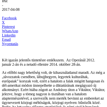
Írta:
-
2017-04-08
Facebook
X
Pinterest
WhatsApp
Linkedin
Email
Nyomtatás
Két igazán jelentős tüntetésre emlékszem. Az Operánál 2012.
január 2-án és a netadó ellenire 2014. október 28-án.
Az előbbi nagy lehetőség volt, de kihasználatlanul maradt. Az még a
„távozzatok csendben, lábujjhegyen, legyetek kulturáltak,
európaiak” korszak volt, ezért a hatalom a falak mögött hangosan és
dél-amerikai módon ünnepelhette a diktatúrának megágyazó új
alkotmányt. Ezért hiába zúgott az Andrássy úton a Viktátor, Viktátor,
jelezve, hogy a tömeg nagyon is tisztában van a hatalom
alaptermészetével, a szervezők nem merték bevinni az embereket az
úgynevezett közjogi méltóságok, közjogi nyelven: bűnözők közé.
Pedig, ha lett volna előzetes stratégiájuk és némi civil bátorságuk,