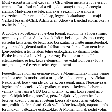
Most viszont ismét helyzet van, a CEU elleni merénylet újra esélyt
teremtett. Ráadásul ezúttal a világból is annyi támogató energia
áramlik Magyarország felé, ami akár a rezsim bukásához is
elvezethetne. Persze nem holnap, legyenek akárhányan is majd a
Várkert bazárnál/Clark Ádám téren. Ahogy a Lánchíd elbírja őket, a
rezsim is el fogja.
A dolgok a következő egy évben fognak eldőlni: ha a Fidesz ismét
nyer, konyec filma. A növekvő külső és belső nyomást most még
elviselni kénytelen, de belül izzó bosszútűz hevítette miniszterelnök
egy harmadik „demokratikus” felhatalmazás birtokában nem lesz
könyörületes, a teljhatalom teljes eszköztárát alkalmazni fogja.
Életbe lép majd a Lex Magyarország. És akkor már a ballib
értelmiségnek se lesz kedve elemezni – egyedül Tölgyessy fogja
még mindig az ő eszét és tehetségét dicsérni.
Függetlenül a holnapi eseményektől, a Momentumnak muszáj lenne
emelni a tétet és módosítani a maga elé állított szerény tervcélokat.
Nekik lehet, hogy van idejük, de az országnak nincs. Népszavazás-
ügyben már letették a védjegyüket, és most is kedvező helyzetben
vannak, mert ami a CEU körül történik, az már közvetlenül az ő
generációjuk lelkébe, sorsába, pénztárcájába vág, ezért hét év
beteges közöny után az egyetemi korosztály most talán valóban
megszólítható, felrázható. Csak szólni kéne hozzájuk, naponta, más
fórumokon, változatos eszközökkel. A Momentumnak pedig volna