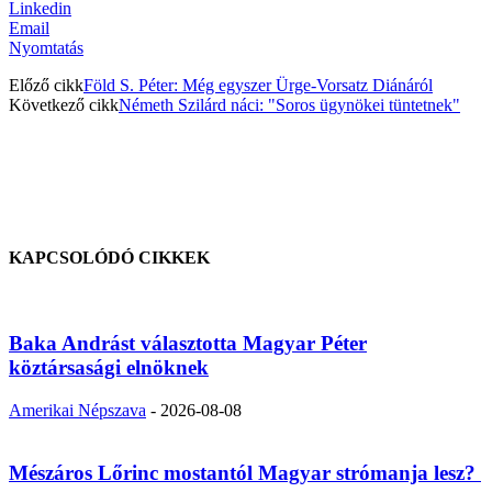
Linkedin
Email
Nyomtatás
Előző cikk
Föld S. Péter: Még egyszer Ürge-Vorsatz Diánáról
Következő cikk
Németh Szilárd náci: "Soros ügynökei tüntetnek"
KAPCSOLÓDÓ CIKKEK
Baka Andrást választotta Magyar Péter
köztársasági elnöknek
Amerikai Népszava
-
2026-08-08
Mészáros Lőrinc mostantól Magyar strómanja lesz?