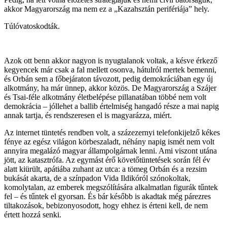
akkor Magyarország ma nem ez a „Kazahsztán perifériája” hely.
Túlóvatoskodták.
Azok ott benn akkor nagyon is nyugtalanok voltak, a késve érkező
kegyencek már csak a fal mellett osonva, hátulról mertek bemenni,
és Orbán sem a főbejáraton távozott, pedig demokráciában egy új
alkotmány, ha már ünnep, akkor közös. De Magyarország a Szájer
és Tsai-féle alkotmány életbelépése pillanatában többé nem volt
demokrácia – jóllehet a ballib értelmiség hangadó része a mai napig
annak tartja, és rendszeresen el is magyarázza, miért.
Az internet tüntetés rendben volt, a százezernyi telefonkijelző kékes
fénye az egész világon körbeszaladt, néhány napig ismét nem volt
annyira megalázó magyar állampolgárnak lenni. Ami viszont utána
jött, az katasztrófa. Az egymást érő követőtüntetések során fél év
alatt kiürült, apátiába zuhant az utca: a tömeg Orbán és a rezsim
bukását akarta, de a színpadon Vida Ildikóról szónokoltak,
komolytalan, az emberek megszólítására alkalmatlan figurák tűntek
fel – és tűntek el gyorsan. És bár később is akadtak még párezres
tiltakozások, bebizonyosodott, hogy ehhez is érteni kell, de nem
értett hozzá senki.