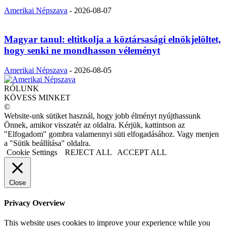
Amerikai Népszava
-
2026-08-07
Magyar tanul: eltitkolja a köztársasági elnökjelöltet,
hogy senki ne mondhasson véleményt
Amerikai Népszava
-
2026-08-05
RÓLUNK
KÖVESS MINKET
©
Website-unk sütiket használ, hogy jobb élményt nyújthassunk
Önnek, amikor visszatér az oldalra. Kérjük, kattintson az
"Elfogadom" gombra valamennyi süti elfogadásához. Vagy menjen
a "Sütik beállítása" oldalra.
Cookie Settings
REJECT ALL
ACCEPT ALL
Close
Privacy Overview
This website uses cookies to improve your experience while you