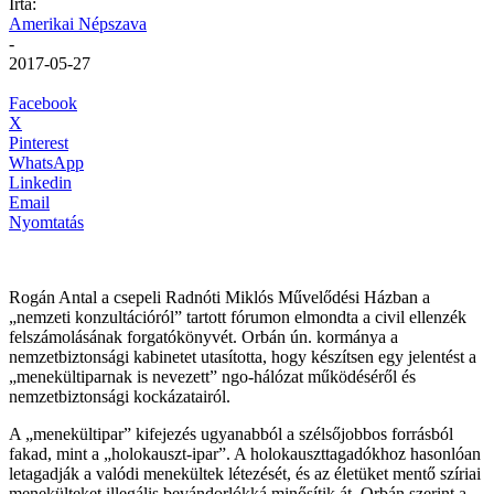
Írta:
Amerikai Népszava
-
2017-05-27
Facebook
X
Pinterest
WhatsApp
Linkedin
Email
Nyomtatás
Rogán Antal a csepeli Radnóti Miklós Művelődési Házban a
„nemzeti konzultációról” tartott fórumon elmondta a civil ellenzék
felszámolásának forgatókönyvét. Orbán ún. kormánya a
nemzetbiztonsági kabinetet utasította, hogy készítsen egy jelentést a
„menekültiparnak is nevezett” ngo-hálózat működéséről és
nemzetbiztonsági kockázatairól.
A „menekültipar” kifejezés ugyanabból a szélsőjobbos forrásból
fakad, mint a „holokauszt-ipar”. A holokauszttagadókhoz hasonlóan
letagadják a valódi menekültek létezését, és az életüket mentő szíriai
menekülteket illegális bevándorlókká minősítik át. Orbán szerint a