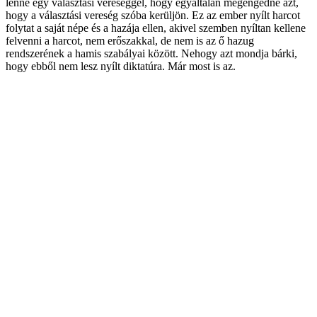
lenne egy választási vereséggel, hogy egyáltalán megengedné azt,
hogy a választási vereség szóba kerüljön. Ez az ember nyílt harcot
folytat a saját népe és a hazája ellen, akivel szemben nyíltan kellene
felvenni a harcot, nem erőszakkal, de nem is az ő hazug
rendszerének a hamis szabályai között. Nehogy azt mondja bárki,
hogy ebből nem lesz nyílt diktatúra. Már most is az.