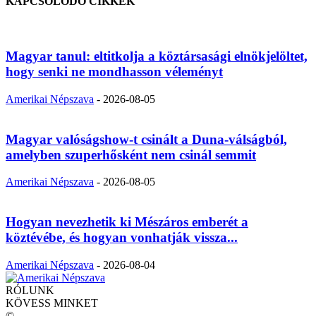
KAPCSOLÓDÓ CIKKEK
Magyar tanul: eltitkolja a köztársasági elnökjelöltet,
hogy senki ne mondhasson véleményt
Amerikai Népszava
-
2026-08-05
Magyar valóságshow-t csinált a Duna-válságból,
amelyben szuperhősként nem csinál semmit
Amerikai Népszava
-
2026-08-05
Hogyan nevezhetik ki Mészáros emberét a
köztévébe, és hogyan vonhatják vissza...
Amerikai Népszava
-
2026-08-04
RÓLUNK
KÖVESS MINKET
©