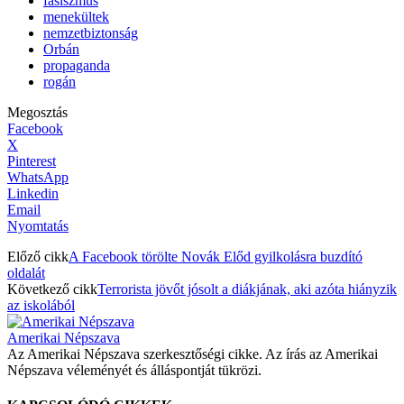
fasiszmus
menekültek
nemzetbiztonság
Orbán
propaganda
rogán
Megosztás
Facebook
X
Pinterest
WhatsApp
Linkedin
Email
Nyomtatás
Előző cikk
A Facebook törölte Novák Előd gyilkolásra buzdító
oldalát
Következő cikk
Terrorista jövőt jósolt a diákjának, aki azóta hiányzik
az iskolából
Amerikai Népszava
Az Amerikai Népszava szerkesztőségi cikke. Az írás az Amerikai
Népszava véleményét és álláspontját tükrözi.