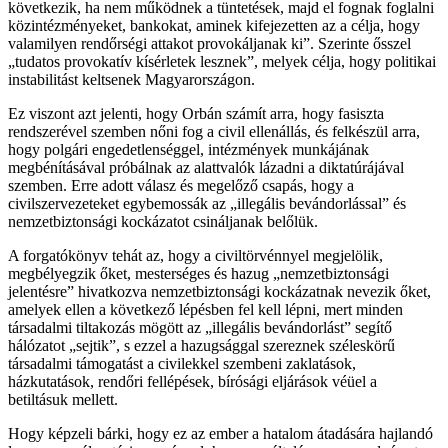
következik, ha nem működnek a tüntetések, majd el fognak foglalni
közintézményeket, bankokat, aminek kifejezetten az a célja, hogy
valamilyen rendőrségi attakot provokáljanak ki”. Szerinte ősszel
„tudatos provokatív kísérletek lesznek”, melyek célja, hogy politikai
instabilitást keltsenek Magyarországon.
Ez viszont azt jelenti, hogy Orbán számít arra, hogy fasiszta
rendszerével szemben nőni fog a civil ellenállás, és felkészül arra,
hogy polgári engedetlenséggel, intézmények munkájának
megbénításával próbálnak az alattvalók lázadni a diktatúrájával
szemben. Erre adott válasz és megelőző csapás, hogy a
civilszervezeteket egybemossák az „illegális bevándorlással” és
nemzetbiztonsági kockázatot csináljanak belőlük.
A forgatókönyv tehát az, hogy a civiltörvénnyel megjelölik,
megbélyegzik őket, mesterséges és hazug „nemzetbiztonsági
jelentésre” hivatkozva nemzetbiztonsági kockázatnak nevezik őket,
amelyek ellen a következő lépésben fel kell lépni, mert minden
társadalmi tiltakozás mögött az „illegális bevándorlást” segítő
hálózatot „sejtik”, s ezzel a hazugsággal szereznek széleskörű
társadalmi támogatást a civilekkel szembeni zaklatások,
házkutatások, rendőri fellépések, bírósági eljárások véüel a
betiltásuk mellett.
Hogy képzeli bárki, hogy ez az ember a hatalom átadására hajlandó