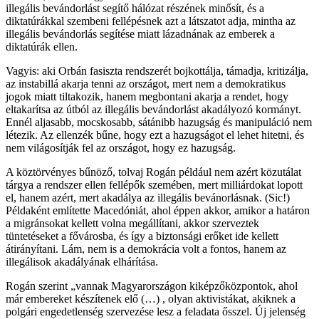
illegális bevándorlást segítő hálózat részének minősít, és a
diktatúrákkal szembeni fellépésnek azt a látszatot adja, mintha az
illegális bevándorlás segítése miatt lázadnának az emberek a
diktatúrák ellen.
Vagyis: aki Orbán fasiszta rendszerét bojkottálja, támadja, kritizálja,
az instabillá akarja tenni az országot, mert nem a demokratikus
jogok miatt tiltakozik, hanem megbontani akarja a rendet, hogy
eltakarítsa az útból az illegális bevándorlást akadályozó kormányt.
Ennél aljasabb, mocskosabb, sátánibb hazugság és manipuláció nem
létezik. Az ellenzék bűne, hogy ezt a hazugságot el lehet hitetni, és
nem világosítják fel az országot, hogy ez hazugság.
A köztörvényes bűnöző, tolvaj Rogán például nem azért közutálat
tárgya a rendszer ellen fellépők szemében, mert milliárdokat lopott
el, hanem azért, mert akadálya az illegális bevánorlásnak. (Sic!)
Példaként említette Macedóniát, ahol éppen akkor, amikor a határon
a migránsokat kellett volna megállítani, akkor szerveztek
tüntetéseket a fővárosba, és így a biztonsági erőket ide kellett
átirányítani. Lám, nem is a demokrácia volt a fontos, hanem az
illegálisok akadályának elhárítása.
Rogán szerint „vannak Magyarországon kiképzőközpontok, ahol
már embereket készítenek elő (…) , olyan aktivistákat, akiknek a
polgári engedetlenség szervezése lesz a feladata ősszel. Új jelenség