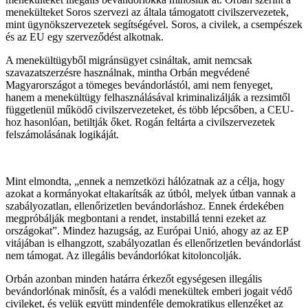
menekülteket Soros szervezi az általa támogatott civilszervezetek,
mint ügynökszervezetek segítségével. Soros, a civilek, a csempészek
és az EU egy szerveződést alkotnak.
A menekültügyből migránsügyet csináltak, amit nemcsak
szavazatszerzésre használnak, mintha Orbán megvédené
Magyarországot a tömeges bevándorlástól, ami nem fenyeget,
hanem a menekültügy felhasználásával kriminalizálják a rezsimtől
függetlenül működő civilszervezeteket, és több lépcsőben, a CEU-
hoz hasonlóan, betiltják őket. Rogán feltárta a civilszervezetek
felszámolásának logikáját.
Mint elmondta, „ennek a nemzetközi hálózatnak az a célja, hogy
azokat a kormányokat eltakarítsák az útból, melyek útban vannak a
szabályozatlan, ellenőrizetlen bevándorláshoz. Ennek érdekében
megpróbálják megbontani a rendet, instabillá tenni ezeket az
országokat”. Mindez hazugság, az Európai Unió, ahogy az az EP
vitájában is elhangzott, szabályozatlan és ellenőrizetlen bevándorlást
nem támogat. Az illegális bevándorlókat kitoloncolják.
Orbán azonban minden határra érkezőt egységesen illegális
bevándorlónak minősít, és a valódi menekültek emberi jogait védő
civileket, és velük együtt mindenféle demokratikus ellenzéket az