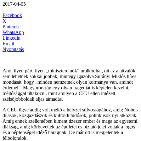
2017-04-05
Facebook
X
Pinterest
WhatsApp
Linkedin
Email
Nyomtatás
Ahol ilyen párt, ilyen „miniszterelnök” uralkodhat, ott az alattvalók
sem lehetnek sokkal jobbak, mintegy igazolva Surányi Miklós híres
mondását, hogy „minden nemzetnek olyan kormánya van, aminőt
érdemel”. Magyarország egy olyan tragédiát is képtelen kezelni,
méltósággal tiltakozni, mint amilyen a CEU ellen intézett
szélsőjobboldali aljas támadás.
A CEU ügye addig volt méltó a helyzet súlyosságához, amíg Nobel-
díjasok, közgazdászok és külföldi tudósok, politikusok nyilatkoztak.
Amíg ennek szellemében kiment tízezer ember és maga az egyetemi
diákság, amíg körbevették az épületet és bíztató jelei voltak a jogos
és a népfenséget idéző haragnak. De már ott is megjelentek a
félbolondok.