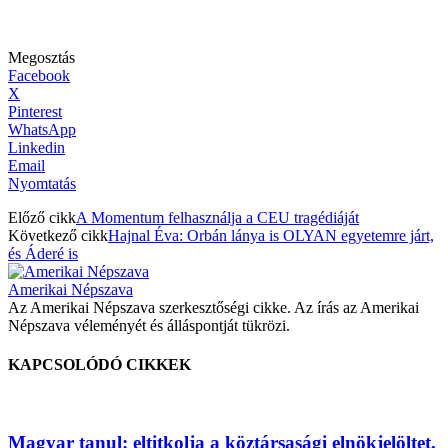
Megosztás
Facebook
X
Pinterest
WhatsApp
Linkedin
Email
Nyomtatás
Előző cikk
A Momentum felhasználja a CEU tragédiáját
Következő cikk
Hajnal Éva: Orbán lánya is OLYAN egyetemre járt,
és Áderé is
Amerikai Népszava
Az Amerikai Népszava szerkesztőségi cikke. Az írás az Amerikai
Népszava véleményét és álláspontját tükrözi.
KAPCSOLÓDÓ CIKKEK
Magyar tanul: eltitkolja a köztársasági elnökjelöltet,