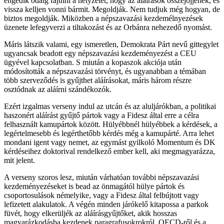
engedik odáig fajulni a helyzetet, hogy az aláírások összejöjjenek, és
vissza kelljen vonni bármit. Megoldják. Nem tudjuk még hogyan, de
biztos megoldják. Miközben a népszavazási kezdemélnyezések
üzenete lefegyverzi a tiltakozást és az Orbánra nehezedő nyomást.
Máris látszik valami, egy ismeretlen, Demokrata Párt nevű gittegylet
ugyancsak beadott egy népszavazási kezdeményezést a CEU
ügyével kapcsolatban. S miután a kopaszok akciója után
módosították a népszavazási törvényt, és ugyanabban a témában
több szerveződés is gyűjthet aláírásokat, máris három részre
osztódnak az aláírni szándékozók.
Ezért izgalmas verseny indul az utcán és az aluljárókban, a politikai
haszonért aláírást gyűjtő pártok vagy a Fidesz által erre a célra
felhasznált kamupártok között. Hülyébbnél hülyébbek a kérdések, a
legértelmesebb és legérthetőbb kérdés még a kamupárté. Arra lehet
mondani igent vagy nemet, az egymást gyilkoló Momentum és DK
kérdéseihez doktorival rendelkező ember kell, aki megmagyarázza,
mit jelent.
A verseny szoros lesz, miután várhatóan további népszavazási
kezdeményezéseket is bead az önmagától hülye pártok és
csoportosulások némelyike, vagy a Fidesz által felbújtott vagy
lefizetett alakulatok. A végén minden járókelő kitapossa a parkok
füvét, hogy elkerüljék az aláírásgyűjtőket, akik hosszas
magyarázkodásba kezdenek paragrafusokrokról, OECD-ről és a