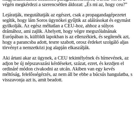
végén megkérdezi a szerencsétlen áldozat: „És mi az, hogy ceu?”
Lejáratják, megutáltatják az egészet, csak a propagandagépezetet
segítik, hogy lám Soros ügynökei gyűjtik az aláírásokat és egymást
gyilkolják. Az egész méltatlan a CEU-hoz, ahhoz a súlyos
drámához, ami zajlik. Ahelyett, hogy végre megszólalnának
Európában is, külföldi lapokban is az ellenzékiek, és segítenék azt,
hogy a parancsba adott, tesrre szabott, orosz érdeket szolgáló aljas
törvényt a nemzetközi jog alapján elkaszálják.
Aki ártani akar az ügynek, a CEU tekintélyének és hírnevének, az
adjon be új népszavazási kérdéseket, százat, ezret, és kezdjen el
ordináré módon civakodni az utcán. Akiben van egy kevés
méltóság, felelősségérzés, az nem áll be ebbe a búcsús hangulatba, s
visszavonja azt is, amit beadott.