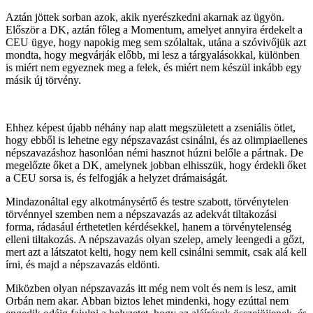
Aztán jöttek sorban azok, akik nyerészkedni akarnak az ügyön.
Először a DK, aztán főleg a Momentum, amelyet annyira érdekelt a
CEU ügye, hogy napokig meg sem szólaltak, utána a szóvivőjük azt
mondta, hogy megvárják előbb, mi lesz a tárgyalásokkal, különben
is miért nem egyeznek meg a felek, és miért nem készül inkább egy
másik új törvény.
Ehhez képest újabb néhány nap alatt megszületett a zseniális ötlet,
hogy ebből is lehetne egy népszavazást csinálni, és az olimpiaellenes
népszavazáshoz hasonlóan némi hasznot húzni belőle a pártnak. De
megelőzte őket a DK, amelynek jobban elhisszük, hogy érdekli őket
a CEU sorsa is, és felfogják a helyzet drámaiságát.
Mindazonáltal egy alkotmánysértő és testre szabott, törvénytelen
törvénnyel szemben nem a népszavazás az adekvát tiltakozási
forma, rádasául érthetetlen kérdésekkel, hanem a törvénytelenség
elleni tiltakozás. A népszavazás olyan szelep, amely leengedi a gőzt,
mert azt a látszatot kelti, hogy nem kell csinálni semmit, csak alá kell
írni, és majd a népszavazás eldönti.
Miközben olyan népszavazás itt még nem volt és nem is lesz, amit
Orbán nem akar. Abban biztos lehet mindenki, hogy ezúttal nem