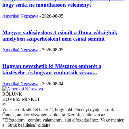
hogy senki ne mondhasson véleményt
Amerikai Népszava
-
2026-08-05
Magyar valóságshow-t csinált a Duna-válságból,
amelyben szuperhősként nem csinál semmit
Amerikai Népszava
-
2026-08-05
Hogyan nevezhetik ki Mészáros emberét a
köztévébe, és hogyan vonhatják vissza...
Amerikai Népszava
-
2026-08-04
RÓLUNK
KÖVESS MINKET
©
Website-unk sütiket használ, hogy jobb élményt nyújthassunk
Önnek, amikor visszatér az oldalra. Kérjük, kattintson az
"Elfogadom" gombra valamennyi süti elfogadásához. Vagy menjen
a "Sütik beállítása" oldalra.