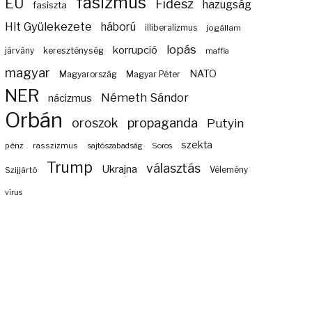
fasizmus
EU
Fidesz
hazugság
fasiszta
Hit Gyülekezete
háború
illiberalizmus
jogállam
lopás
korrupció
járvány
kereszténység
maffia
magyar
NATO
Magyarország
Magyar Péter
NER
Németh Sándor
nácizmus
Orbán
propaganda
oroszok
Putyin
szekta
pénz
rasszizmus
sajtószabadság
Soros
Trump
választás
Ukrajna
Szijjártó
Vélemény
vírus