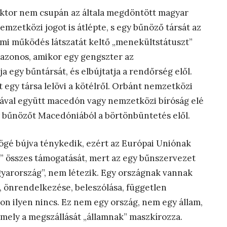
ktor nem csupán az általa megdöntött magyar
mzetközi jogot is átlépte, s egy bűnöző társát az
lami működés látszatát keltő „menekültstátuszt”
 azonos, amikor egy gengszter az
ja egy bűntársát, és elbújtatja a rendőrség elől.
egy társa lelövi a kötélről. Orbánt nemzetközi
rsával együtt macedón vagy nemzetközi bíróság elé
gy bűnözőt Macedóniából a börtönbüntetés elől.
gé bújva ténykedik, ezért az Európai Uniónak
” összes támogatását, mert az egy bűnszervezet
gyarország”, nem létezik. Egy országnak vannak
, önrendelkezése, beleszólása, független
 ilyen nincs. Ez nem egy ország, nem egy állam,
mely a megszállását „államnak” maszkírozza.