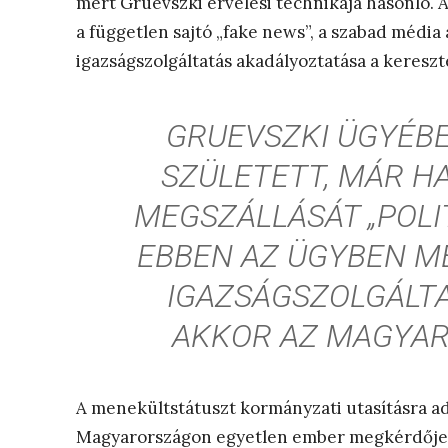
mert Gruevszki érvelési technikája hasonló. 
a független sajtó „fake news”, a szabad média
igazságszolgáltatás akadályoztatása a keresz
GRUEVSZKI ÜGYÉBE
SZÜLETETT, MÁR H
MEGSZÁLLÁSÁT „POLI
EBBEN AZ ÜGYBEN M
IGAZSÁGSZOLGÁLTA
AKKOR AZ MAGYAR
A menekültstátuszt kormányzati utasításra adt
Magyarországon egyetlen ember megkérdőjelez