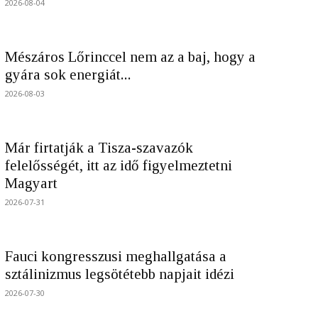
2026-08-04
Mészáros Lőrinccel nem az a baj, hogy a
gyára sok energiát...
2026-08-03
Már firtatják a Tisza-szavazók
felelősségét, itt az idő figyelmeztetni
Magyart
2026-07-31
Fauci kongresszusi meghallgatása a
sztálinizmus legsötétebb napjait idézi
2026-07-30