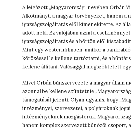
A leigázott „Magyarország” nevében Orbán Vi
Alkotmányt, a magyar törvényeket, hanem a ne
igazságszolgáltatás elől kimenekítette. Az ál
adott neki. Ez valójában azzal a cselkménnyel
igazságszolgáltatás és a börtön elől kiszabadít
Mint egy westernfilmben, amikor a bankrablót 
körözéssel le kellene tartóztatni, és a bűntá
kellene állítani. Valósággal megszöktetett e
Mivel Orbán bűnszervezete a magyar állam mö
azonnal be kellene szüntetnie „Magyarország
támogatását jelenti. Olyan ugyanis, hogy „Ma
intézményei, szervezetei, a polgároknak jogai
intézményeknek mozgásterük. Magyarországon
hanem komplex szervezett bűnözői csoport, a