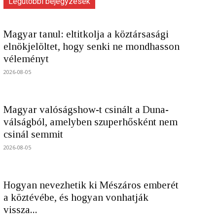
Legutóbbi bejegyzések
Magyar tanul: eltitkolja a köztársasági
elnökjelöltet, hogy senki ne mondhasson
véleményt
2026-08-05
Magyar valóságshow-t csinált a Duna-
válságból, amelyben szuperhősként nem
csinál semmit
2026-08-05
Hogyan nevezhetik ki Mészáros emberét
a köztévébe, és hogyan vonhatják
vissza...