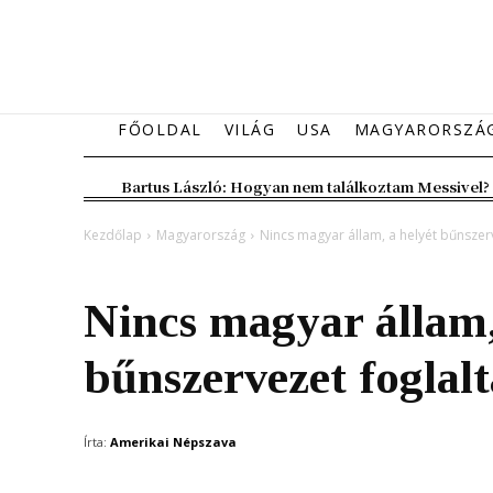
FŐOLDAL
VILÁG
USA
MAGYARORSZÁ
Bartus László: Hogyan nem találkoztam Messivel?
Kezdőlap
Magyarország
Nincs magyar állam, a helyét bűnszerv
Magyarország
Nincs magyar állam,
bűnszervezet foglalt
Írta:
Amerikai Népszava