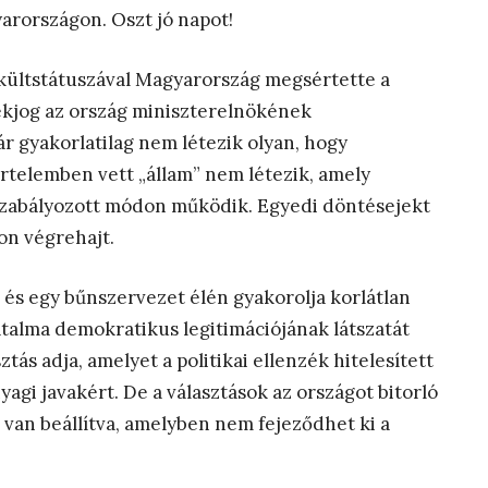
rországon. Oszt jó napot!
ültstátuszával Magyarország megsértette a
ékjog az ország miniszterelnökének
 gyakorlatilag nem létezik olyan, hogy
rtelemben vett „állam” nem létezik, amely
szabályozott módon működik. Egyedi döntésejekt
on végrehajt.
és egy bűnszervezet élén gyakorolja korlátlan
Hatalma demokratikus legitimációjának látszatát
ztás adja, amelyet a politikai ellenzék hitelesített
agi javakért. De a választások az országot bitorló
an beállítva, amelyben nem fejeződhet ki a