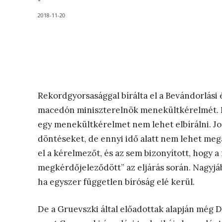
-
2018-11-20
Rekordgyorsasággal bírálta el a Bevándorlási 
macedón miniszterelnök menekültkérelmét. Enn
egy menekültkérelmet nem lehet elbírálni. J
döntéseket, de ennyi idő alatt nem lehet megál
el a kérelmezőt, és az sem bizonyított, hogy 
megkérdőjeleződött” az eljárás során. Nagyjáb
ha egyszer független bíróság elé kerül.
De a Gruevszki által előadottak alapján még