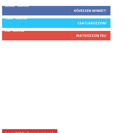
25,000
Követő
KÖVESSEN MINKET!
1,000
Követő
CSATLAKOZZON!
340
Követő
IRATKOZZON FEL!