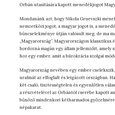
Orbán utasítására kapott menedékjogot Magya
Mondanánk azt, hogy Nikola Gruevszki menek
nemzetközi jogot, a magyar jogot is, a mened
bűncselekménye útján valósult meg, de ma már
„Magyarország”. Magyarországon klasszikus é
hordozná magán egy állam jellemzőit, amely 
hoz egy ember, amit a bürokrácia szolgai mód
Magyarország nevében egy ember cselekszik, 
uralmát az elfoglalt és leigázott országban. 
két csaló, tisztességtelen és egyenlőtlen válas
a részvételével az Orbántól cserébe kapott any
bűnöző mindenkori kétharmados győzelmére v
népakarat.