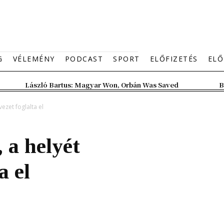
G
VÉLEMÉNY
PODCAST
SPORT
ELŐFIZETÉS
ELŐ
László Bartus: Magyar Won, Orbán Was Saved
B
ezet foglalta el
 a helyét
a el