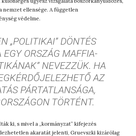
A különleges ügyész vizsgálata boszorkányüldözés,
 a nemzet ellensége. A független
ténység védelme.
N „POLITIKAI” DÖNTÉS
A EGY ORSZÁG MAFFIA-
TIKÁNAK” NEVEZZÜK. HA
EGKÉRDŐJELEZHETŐ AZ
TÁS PÁRTATLANSÁGA,
ORSZÁGON TÖRTÉNT.
ák ki, s mivel a „kormányzat” kifejezés
hetetlen akaratát jelenti, Gruevszki kizárólag