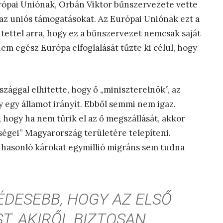
rópai Uniónak, Orbán Viktor bűnszervezete vette
i az uniós támogatásokat. Az Európai Uniónak ezt a
tettel arra, hogy ez a bűnszervezet nemcsak saját
anem egész Európa elfoglalását tűzte ki célul, hogy
zággal elhitette, hogy ő „miniszterelnök”, az
y egy államot irányít. Ebből semmi nem igaz.
 hogy ha nem tűrik el az ő megszállását, akkor
égei” Magyarország területére telepíteni.
hasonló károkat egymillió migráns sem tudna
ÉDESEBB, HOGY AZ ELSŐ
T, AKIRŐL BIZTOSAN