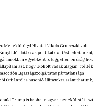
és Menekültügyi Hivatal Nikola Gruevszki volt
yi idő alatt csak politikai döntést lehet hozni,
ogállamokban egyébként is független bíróság hoz
lapítani azt, hogy „koholt vádak alapján” ítélték
a macedón „igazságszolgáltatás pártatlansága
ól Orbántól is hasonló állításokra számíthatunk,
 Donald Trump is kaphat magyar menekültstátuszt,