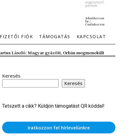
augusztus7,
péntek
Jelentkezzen
be /
Csatlakozzon
FIZETŐI FIÓK
TÁMOGATÁS
KAPCSOLAT
artus László: Magyar győzött, Orbán megmenekült
Keresés
Keresés
Tetszett a cikk? Küldjön támogatást QR kóddal!
Iratkozzon fel hírlevelünkre