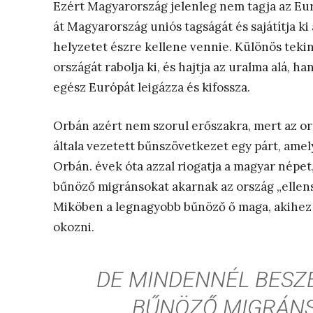
Ezért Magyarország jelenleg nem tagja az Eu
át Magyarország uniós tagságát és sajátítja k
helyzetet észre kellene vennie. Különös tekin
országát rabolja ki, és hajtja az uralma alá, h
egész Európát leigázza és kifossza.
Orbán azért nem szorul erőszakra, mert az ors
általa vezetett bűnszövetkezet egy párt, amel
Orbán. évek óta azzal riogatja a magyar népet,
bűnöző migránsokat akarnak az ország „ellens
Miköben a legnagyobb bűnöző ő maga, akihez 
okozni.
DE MINDENNÉL BESZ
BŰNÖZŐ MIGRÁNS