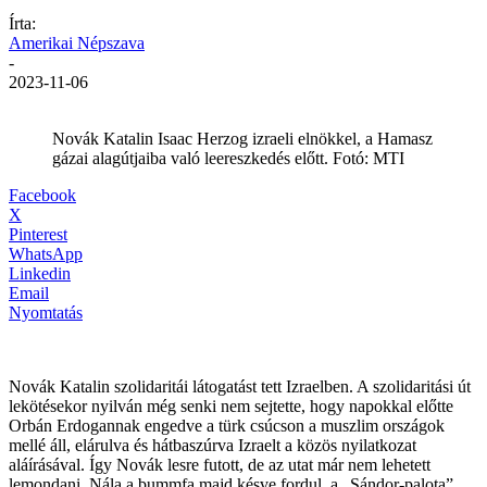
Írta:
Amerikai Népszava
-
2023-11-06
Novák Katalin Isaac Herzog izraeli elnökkel, a Hamasz
gázai alagútjaiba való leereszkedés előtt. Fotó: MTI
Facebook
X
Pinterest
WhatsApp
Linkedin
Email
Nyomtatás
Novák Katalin szolidaritái látogatást tett Izraelben. A szolidaritási út
lekötésekor nyilván még senki nem sejtette, hogy napokkal előtte
Orbán Erdogannak engedve a türk csúcson a muszlim országok
mellé áll, elárulva és hátbaszúrva Izraelt a közös nyilatkozat
aláírásával. Így Novák lesre futott, de az utat már nem lehetett
lemondani. Nála a bummfa majd késve fordul, a „Sándor-palota”