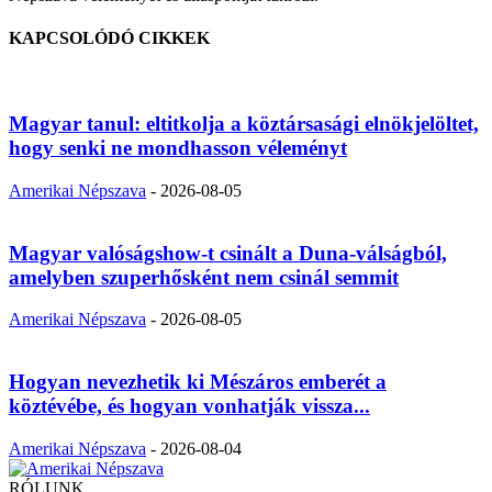
KAPCSOLÓDÓ CIKKEK
Magyar tanul: eltitkolja a köztársasági elnökjelöltet,
hogy senki ne mondhasson véleményt
Amerikai Népszava
-
2026-08-05
Magyar valóságshow-t csinált a Duna-válságból,
amelyben szuperhősként nem csinál semmit
Amerikai Népszava
-
2026-08-05
Hogyan nevezhetik ki Mészáros emberét a
köztévébe, és hogyan vonhatják vissza...
Amerikai Népszava
-
2026-08-04
RÓLUNK