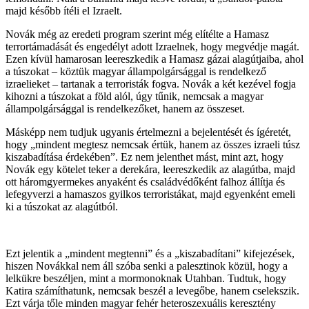
majd később ítéli el Izraelt.
Novák még az eredeti program szerint még elítélte a Hamasz
terrortámadását és engedélyt adott Izraelnek, hogy megvédje magát.
Ezen kívül hamarosan leereszkedik a Hamasz gázai alagútjaiba, ahol
a túszokat – köztük magyar állampolgársággal is rendelkező
izraelieket – tartanak a terroristák fogva. Novák a két kezével fogja
kihozni a túszokat a föld alól, úgy tűnik, nemcsak a magyar
állampolgársággal is rendelkezőket, hanem az összeset.
Másképp nem tudjuk ugyanis értelmezni a bejelentését és ígéretét,
hogy „mindent megtesz nemcsak értük, hanem az összes izraeli túsz
kiszabadítása érdekében”. Ez nem jelenthet mást, mint azt, hogy
Novák egy kötelet teker a derekára, leereszkedik az alagútba, majd
ott háromgyermekes anyaként és családvédőként falhoz állítja és
lefegyverzi a hamaszos gyilkos terroristákat, majd egyenként emeli
ki a túszokat az alagútból.
Ezt jelentik a „mindent megtenni” és a „kiszabadítani” kifejezések,
hiszen Novákkal nem áll szóba senki a palesztinok közül, hogy a
lelkükre beszéljen, mint a mormonoknak Utahban. Tudtuk, hogy
Katira számíthatunk, nemcsak beszél a levegőbe, hanem cselekszik.
Ezt várja tőle minden magyar fehér heteroszexuális keresztény