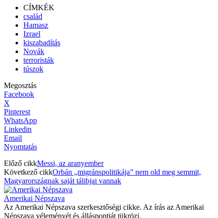
CÍMKÉK
család
Hamasz
Izrael
kiszabadítás
Novák
terroristák
túszok
Megosztás
Facebook
X
Pinterest
WhatsApp
Linkedin
Email
Nyomtatás
Előző cikk
Messi, az aranyember
Következő cikk
Orbán „migránspolitikája” nem old meg semmit,
Magyarországnak saját tálibjai vannak
Amerikai Népszava
Az Amerikai Népszava szerkesztőségi cikke. Az írás az Amerikai
Népszava véleményét és álláspontját tükrözi.