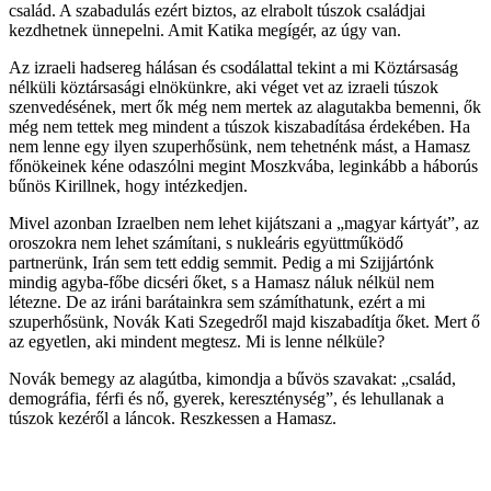
család. A szabadulás ezért biztos, az elrabolt túszok családjai
kezdhetnek ünnepelni. Amit Katika megígér, az úgy van.
Az izraeli hadsereg hálásan és csodálattal tekint a mi Köztársaság
nélküli köztársasági elnökünkre, aki véget vet az izraeli túszok
szenvedésének, mert ők még nem mertek az alagutakba bemenni, ők
még nem tettek meg mindent a túszok kiszabadítása érdekében. Ha
nem lenne egy ilyen szuperhősünk, nem tehetnénk mást, a Hamasz
főnökeinek kéne odaszólni megint Moszkvába, leginkább a háborús
bűnös Kirillnek, hogy intézkedjen.
Mivel azonban Izraelben nem lehet kijátszani a „magyar kártyát”, az
oroszokra nem lehet számítani, s nukleáris együttműködő
partnerünk, Irán sem tett eddig semmit. Pedig a mi Szijjártónk
mindig agyba-főbe dicséri őket, s a Hamasz náluk nélkül nem
létezne. De az iráni barátainkra sem számíthatunk, ezért a mi
szuperhősünk, Novák Kati Szegedről majd kiszabadítja őket. Mert ő
az egyetlen, aki mindent megtesz. Mi is lenne nélküle?
Novák bemegy az alagútba, kimondja a bűvös szavakat: „család,
demográfia, férfi és nő, gyerek, kereszténység”, és lehullanak a
túszok kezéről a láncok. Reszkessen a Hamasz.