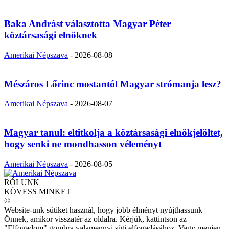
Baka Andrást választotta Magyar Péter
köztársasági elnöknek
Amerikai Népszava
-
2026-08-08
Mészáros Lőrinc mostantól Magyar strómanja lesz?
Amerikai Népszava
-
2026-08-07
Magyar tanul: eltitkolja a köztársasági elnökjelöltet,
hogy senki ne mondhasson véleményt
Amerikai Népszava
-
2026-08-05
RÓLUNK
KÖVESS MINKET
©
Website-unk sütiket használ, hogy jobb élményt nyújthassunk
Önnek, amikor visszatér az oldalra. Kérjük, kattintson az
"Elfogadom" gombra valamennyi süti elfogadásához. Vagy menjen