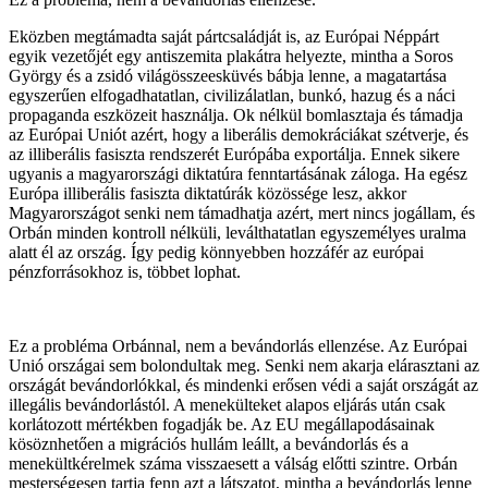
Eközben megtámadta saját pártcsaládját is, az Európai Néppárt
egyik vezetőjét egy antiszemita plakátra helyezte, mintha a Soros
György és a zsidó világösszeesküvés bábja lenne, a magatartása
egyszerűen elfogadhatatlan, civilizálatlan, bunkó, hazug és a náci
propaganda eszközeit használja. Ok nélkül bomlasztaja és támadja
az Európai Uniót azért, hogy a liberális demokráciákat szétverje, és
az illiberális fasiszta rendszerét Európába exportálja. Ennek sikere
ugyanis a magyarországi diktatúra fenntartásának záloga. Ha egész
Európa illiberális fasiszta diktatúrák közössége lesz, akkor
Magyarországot senki nem támadhatja azért, mert nincs jogállam, és
Orbán minden kontroll nélküli, leválthatatlan egyszemélyes uralma
alatt él az ország. Így pedig könnyebben hozzáfér az európai
pénzforrásokhoz is, többet lophat.
Ez a probléma Orbánnal, nem a bevándorlás ellenzése. Az Európai
Unió országai sem bolondultak meg. Senki nem akarja elárasztani az
országát bevándorlókkal, és mindenki erősen védi a saját országát az
illegális bevándorlástól. A menekülteket alapos eljárás után csak
korlátozott mértékben fogadják be. Az EU megállapodásainak
kösöznhetően a migrációs hullám leállt, a bevándorlás és a
menekültkérelmek száma visszaesett a válság előtti szintre. Orbán
mesterségesen tartja fenn azt a látszatot, mintha a bevándorlás lenne