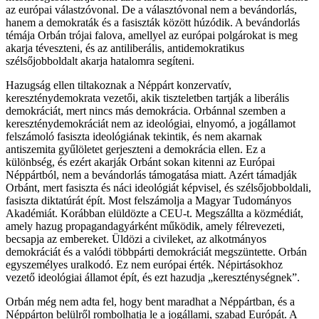
az európai válastzóvonal. De a választóvonal nem a bevándorlás,
hanem a demokraták és a fasiszták között húzódik. A bevándorlás
témája Orbán trójai falova, amellyel az európai polgárokat is meg
akarja téveszteni, és az antiliberális, antidemokratikus
szélsőjobboldalt akarja hatalomra segíteni.
Hazugság ellen tiltakoznak a Néppárt konzervatív,
kereszténydemokrata vezetői, akik tiszteletben tartják a liberális
demokráciát, mert nincs más demokrácia. Orbánnal szemben a
kereszténydemokráciát nem az ideológiai, elnyomó, a jogállamot
felszámoló fasiszta ideológiának tekintik, és nem akarnak
antiszemita gyűlöletet gerjeszteni a demokrácia ellen. Ez a
különbség, és ezért akarják Orbánt sokan kitenni az Európai
Néppártból, nem a bevándorlás támogatása miatt. Azért támadják
Orbánt, mert fasiszta és náci ideológiát képvisel, és szélsőjobboldali,
fasiszta diktatúrát épít. Most felszámolja a Magyar Tudományos
Akadémiát. Korábban elüldözte a CEU-t. Megszállta a közmédiát,
amely hazug propagandagyárként működik, amely félrevezeti,
becsapja az embereket. Üldözi a civileket, az alkotmányos
demokráciát és a valódi többpárti demokráciát megszüntette. Orbán
egyszemélyes uralkodó. Ez nem európai érték. Népirtásokhoz
vezető ideológiai államot épít, és ezt hazudja „kereszténységnek”.
Orbán még nem adta fel, hogy bent maradhat a Néppártban, és a
Néppárton belülről rombolhatja le a jogállami, szabad Európát. A