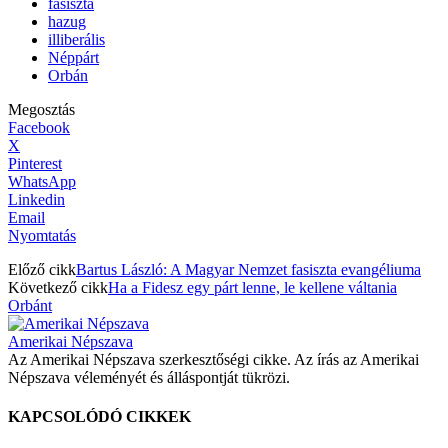
fasiszta
hazug
illiberális
Néppárt
Orbán
Megosztás
Facebook
X
Pinterest
WhatsApp
Linkedin
Email
Nyomtatás
Előző cikk
Bartus László: A Magyar Nemzet fasiszta evangéliuma
Következő cikk
Ha a Fidesz egy párt lenne, le kellene váltania
Orbánt
Amerikai Népszava
Az Amerikai Népszava szerkesztőségi cikke. Az írás az Amerikai
Népszava véleményét és álláspontját tükrözi.
KAPCSOLÓDÓ CIKKEK