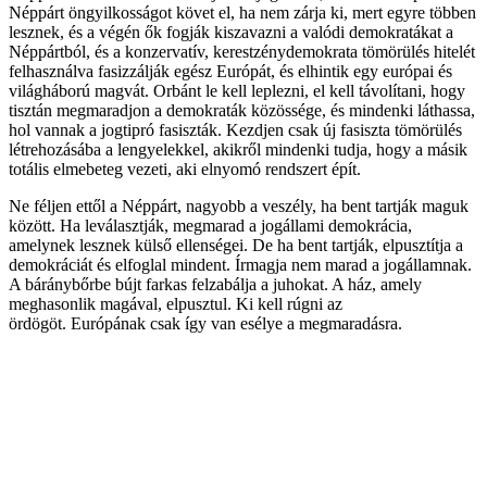
Néppárt öngyilkosságot követ el, ha nem zárja ki, mert egyre többen
lesznek, és a végén ők fogják kiszavazni a valódi demokratákat a
Néppártból, és a konzervatív, kerestzénydemokrata tömörülés hitelét
felhasználva fasizzálják egész Európát, és elhintik egy európai és
világháború magvát. Orbánt le kell leplezni, el kell távolítani, hogy
tisztán megmaradjon a demokraták közössége, és mindenki láthassa,
hol vannak a jogtipró fasiszták. Kezdjen csak új fasiszta tömörülés
létrehozásába a lengyelekkel, akikről mindenki tudja, hogy a másik
totális elmebeteg vezeti, aki elnyomó rendszert épít.
Ne féljen ettől a Néppárt, nagyobb a veszély, ha bent tartják maguk
között. Ha leválasztják, megmarad a jogállami demokrácia,
amelynek lesznek külső ellenségei. De ha bent tartják, elpusztítja a
demokráciát és elfoglal mindent. Írmagja nem marad a jogállamnak.
A báránybőrbe bújt farkas felzabálja a juhokat. A ház, amely
meghasonlik magával, elpusztul. Ki kell rúgni az
ördögöt. Európának csak így van esélye a megmaradásra.