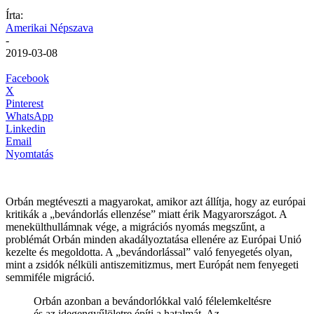
Írta:
Amerikai Népszava
-
2019-03-08
Facebook
X
Pinterest
WhatsApp
Linkedin
Email
Nyomtatás
Orbán megtéveszti a magyarokat, amikor azt állítja, hogy az európai
kritikák a „bevándorlás ellenzése” miatt érik Magyarországot. A
menekülthullámnak vége, a migrációs nyomás megszűnt, a
problémát Orbán minden akadályoztatása ellenére az Európai Unió
kezelte és megoldotta. A „bevándorlással” való fenyegetés olyan,
mint a zsidók nélküli antiszemitizmus, mert Európát nem fenyegeti
semmiféle migráció.
Orbán azonban a bevándorlókkal való félelemkeltésre
és az idegengyűlöletre építi a hatalmát. Az