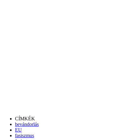
CÍMKÉK
bevándorlás
EU
fasiszmus