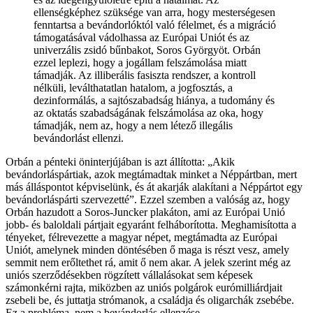
ellenségképhez szüksége van arra, hogy mesterségesen
fenntartsa a bevándorlóktól való félelmet, és a migráció
támogatásával vádolhassa az Európai Uniót és az
univerzális zsidó bűnbakot, Soros Györgyöt. Orbán
ezzel leplezi, hogy a jogállam felszámolása miatt
támadják. Az illiberális fasiszta rendszer, a kontroll
nélküli, leválthatatlan hatalom, a jogfosztás, a
dezinformálás, a sajtószabadság hiánya, a tudomány és
az oktatás szabadságának felszámolása az oka, hogy
támadják, nem az, hogy a nem létező illegális
bevándorlást ellenzi.
Orbán a pénteki öninterjújában is azt állította: „Akik
bevándorláspártiak, azok megtámadtak minket a Néppártban, mert
más álláspontot képviselünk, és át akarják alakítani a Néppártot egy
bevándorláspárti szervezetté”. Ezzel szemben a valóság az, hogy
Orbán hazudott a Soros-Juncker plakáton, ami az Európai Unió
jobb- és baloldali pártjait egyaránt felháborította. Meghamisította a
tényeket, félrevezette a magyar népet, megtámadta az Európai
Uniót, amelynek minden döntésében ő maga is részt vesz, amely
semmit nem erőltethet rá, amit ő nem akar. A jelek szerint még az
uniós szerződésekben rögzített vállalásokat sem képesek
számonkérni rajta, miközben az uniós polgárok eurómilliárdjait
zsebeli be, és juttatja strómanok, a családja és oligarchák zsebébe.
Ez a probléma, nem a bevándorlás ellenzése.