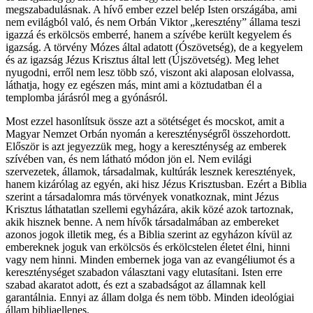
megszabadulásnak. A hívő ember ezzel belép Isten országába, ami
nem evilágból való, és nem Orbán Viktor „keresztény” állama teszi
igazzá és erkölcsös emberré, hanem a szívébe került kegyelem és
igazság. A törvény Mózes által adatott (Ószövetség), de a kegyelem
és az igazság Jézus Krisztus által lett (Újszövetség). Meg lehet
nyugodni, erről nem lesz több szó, viszont aki alaposan elolvassa,
láthatja, hogy ez egészen más, mint ami a köztudatban él a
templomba járásról meg a gyónásról.
Most ezzel hasonlítsuk össze azt a sötétséget és mocskot, amit a
Magyar Nemzet Orbán nyomán a kereszténységről összehordott.
Először is azt jegyezzük meg, hogy a kereszténység az emberek
szívében van, és nem látható módon jön el. Nem evilági
szervezetek, államok, társadalmak, kultúrák lesznek keresztények,
hanem kizárólag az egyén, aki hisz Jézus Krisztusban. Ezért a Biblia
szerint a társadalomra más törvények vonatkoznak, mint Jézus
Krisztus láthatatlan szellemi egyházára, akik közé azok tartoznak,
akik hisznek benne. A nem hívők társadalmában az embereket
azonos jogok illetik meg, és a Biblia szerint az egyházon kívül az
embereknek joguk van erkölcsös és erkölcstelen életet élni, hinni
vagy nem hinni. Minden embernek joga van az evangéliumot és a
kereszténységet szabadon választani vagy elutasítani. Isten erre
szabad akaratot adott, és ezt a szabadságot az államnak kell
garantálnia. Ennyi az állam dolga és nem több. Minden ideológiai
állam bibliaellenes.