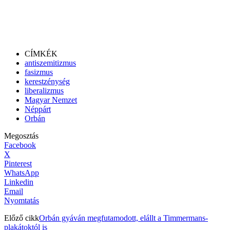
CÍMKÉK
antiszemitizmus
fasizmus
kerestzénység
liberalizmus
Magyar Nemzet
Néppárt
Orbán
Megosztás
Facebook
X
Pinterest
WhatsApp
Linkedin
Email
Nyomtatás
Előző cikk
Orbán gyáván megfutamodott, elállt a Timmermans-
plakátoktól is