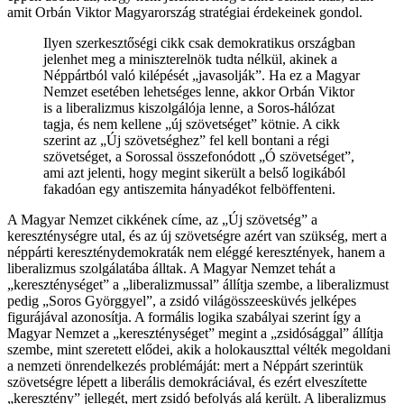
amit Orbán Viktor Magyarország stratégiai érdekeinek gondol.
Ilyen szerkesztőségi cikk csak demokratikus országban
jelenhet meg a miniszterelnök tudta nélkül, akinek a
Néppártból való kilépését „javasolják”. Ha ez a Magyar
Nemzet esetében lehetséges lenne, akkor Orbán Viktor
is a liberalizmus kiszolgálója lenne, a Soros-hálózat
tagja, és nem kellene „új szövetséget” kötnie. A cikk
szerint az „Új szövetséghez” fel kell bontani a régi
szövetséget, a Sorossal összefonódott „Ó szövetséget”,
ami azt jelenti, hogy megint sikerült a belső logikából
fakadóan egy antiszemita hányadékot felböffenteni.
A Magyar Nemzet cikkének címe, az „Új szövetség” a
kereszténységre utal, és az új szövetségre azért van szükség, mert a
néppárti kereszténydemokraták nem eléggé keresztények, hanem a
liberalizmus szolgálatába álltak. A Magyar Nemzet tehát a
„kereszténységet” a „liberalizmussal” állítja szembe, a liberalizmust
pedig „Soros Györggyel”, a zsidó világösszeesküvés jelképes
figurájával azonosítja. A formális logika szabályai szerint így a
Magyar Nemzet a „kereszténységet” megint a „zsidósággal” állítja
szembe, mint szeretett elődei, akik a holokauszttal vélték megoldani
a nemzeti önrendelkezés problémáját: mert a Néppárt szerintük
szövetségre lépett a liberális demokráciával, és ezért elveszítette
„keresztény” jellegét, mert zsidó befolyás alá került. A liberalizmus