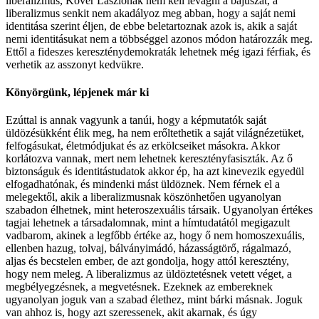
liberalizmus, Kövér Lászlónak nem kell levágni a bajuszát, a
liberalizmus senkit nem akadályoz meg abban, hogy a saját nemi
identitása szerint éljen, de ebbe beletartoznak azok is, akik a saját
nemi identitásukat nem a többséggel azonos módon határozzák meg.
Ettől a fideszes kereszténydemokraták lehetnek még igazi férfiak, és
verhetik az asszonyt kedvükre.
Könyörgünk, lépjenek már ki
Ezúttal is annak vagyunk a tanúi, hogy a képmutatók saját
üldözésükként élik meg, ha nem erőltethetik a saját világnézetüket,
felfogásukat, életmódjukat és az erkölcseiket másokra. Akkor
korlátozva vannak, mert nem lehetnek keresztényfasiszták. Az ő
biztonságuk és identitástudatok akkor ép, ha azt kinevezik egyedül
elfogadhatónak, és mindenki mást üldöznek. Nem férnek el a
melegektől, akik a liberalizmusnak köszönhetően ugyanolyan
szabadon élhetnek, mint heteroszexuális társaik. Ugyanolyan értékes
tagjai lehetnek a társadalomnak, mint a hímtudatától megigazult
vadbarom, akinek a legfőbb értéke az, hogy ő nem homoszexuális,
ellenben hazug, tolvaj, bálványimádó, házasságtörő, rágalmazó,
aljas és becstelen ember, de azt gondolja, hogy attól keresztény,
hogy nem meleg. A liberalizmus az üldöztetésnek vetett véget, a
megbélyegzésnek, a megvetésnek. Ezeknek az embereknek
ugyanolyan joguk van a szabad élethez, mint bárki másnak. Joguk
van ahhoz is, hogy azt szeressenek, akit akarnak, és úgy