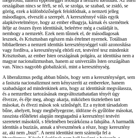
megerősíti, hanem éppenséggel feloldja a nemzeti identitást. Az Isten
országában nincs se férfi, se nő, se szolga, se szabad, se zsidó, se
görög, ezek a különbözőségek feloldódnak, a nemzeti jelleg
másodlagos, elveszíti a szerepét. A kereszténnyé válás egyik
alapkövetelménye, hogy az ember elhagyja, kárnak és szemétnek
ítélje az összes ilyen identitását, beleértve még a családját is,
nemhogy a nemzetét. Ezek nem tűnnek el, de másodlagosak
lesznek, és Krisztusban egészen más értelmet nyernek. Totálisan
bibliaellenes a nemzeti identitás kereszténységgel való azonosítása
vagy fordítva, a kereszténység eltörli ezt, testvérré tesz mindenkit
Krisztusban, az ember Isten országának polgára, az identitása nem a
magyar nacionalizmusban, hanem az univerzális Isten országában
van. Nincs nagyobb globalizáció, mint a kereszténység.
A liberalizmus pedig abban bűnös, hogy sem a kereszténységet, sem
a fasiszta nacionalizmust nem kényszeríti az emberekre, hanem
szabadságot ad mindenkinek arra, hogy az identitását megválassza,
és a nemzethez tartozásának megváltoztathatatlan tényét úgy
élvezze, és élje meg, ahogy akarja, miközben tiszteletben tart
másokat, és élvezi mások sok színűségét. Ez a nyitott társadalom
bűne, ahelyett, hogy megbélyegezne, üldözne és gyűlölne másokat,
rasszista előítéletei alapján megtagadná a keresztényi testvéri
szeretetet másoktól, s félelmében bezárkózna a falujába. A harmadik
identitás a buzizás, annak a téveszmének a része, hogy keresztény
az, aki nem „buzi”. A nemi identitást nem számolja fel a