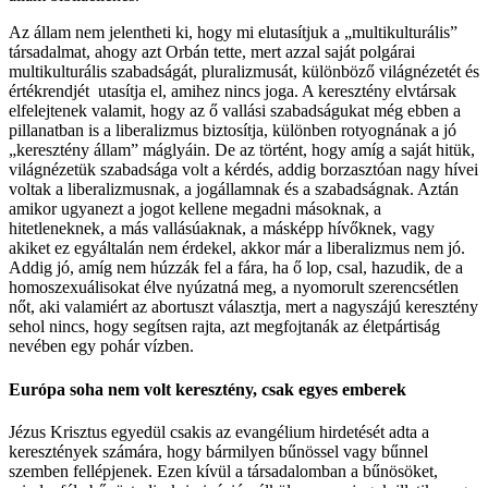
Az állam nem jelentheti ki, hogy mi elutasítjuk a „multikulturális”
társadalmat, ahogy azt Orbán tette, mert azzal saját polgárai
multikulturális szabadságát, pluralizmusát, különböző világnézetét és
értékrendjét utasítja el, amihez nincs joga. A keresztény elvtársak
elfelejtenek valamit, hogy az ő vallási szabadságukat még ebben a
pillanatban is a liberalizmus biztosítja, különben rotyognának a jó
„keresztény állam” máglyáin. De az történt, hogy amíg a saját hitük,
világnézetük szabadsága volt a kérdés, addig borzasztóan nagy hívei
voltak a liberalizmusnak, a jogállamnak és a szabadságnak. Aztán
amikor ugyanezt a jogot kellene megadni másoknak, a
hitetleneknek, a más vallásúaknak, a másképp hívőknek, vagy
akiket ez egyáltalán nem érdekel, akkor már a liberalizmus nem jó.
Addig jó, amíg nem húzzák fel a fára, ha ő lop, csal, hazudik, de a
homoszexuálisokat élve nyúzatná meg, a nyomorult szerencsétlen
nőt, aki valamiért az abortuszt választja, mert a nagyszájú keresztény
sehol nincs, hogy segítsen rajta, azt megfojtanák az életpártiság
nevében egy pohár vízben.
Európa soha nem volt keresztény, csak egyes emberek
Jézus Krisztus egyedül csakis az evangélium hirdetését adta a
keresztények számára, hogy bármilyen bűnössel vagy bűnnel
szemben fellépjenek. Ezen kívül a társadalomban a bűnösöket,