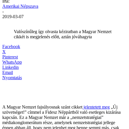
Írta:
Amerikai Népszava
-
2019-03-07
Valószínűleg így olvasta kéziratban a Magyar Nemzet
cikkét is megjelenés előtt, aztán jóváhagyta
Facebook
X
Pinterest
WhatsApp
Linkedin
Email
Nyomtatás
A Magyar Nemzet fajsúlyosnak szánt cikket
jelentetett meg
„Új
szövetséget!” címmel a Fidesz Néppártból való esetleges kizárása
kapcsán. Ez a Magyar Nemzet már a „nemzetstratégiai”
médiakonglomerátum része, amelynek nemzetstratégiai jellege
éppen abban áll, hogy nem jelenhet meg benne semmi más, csak