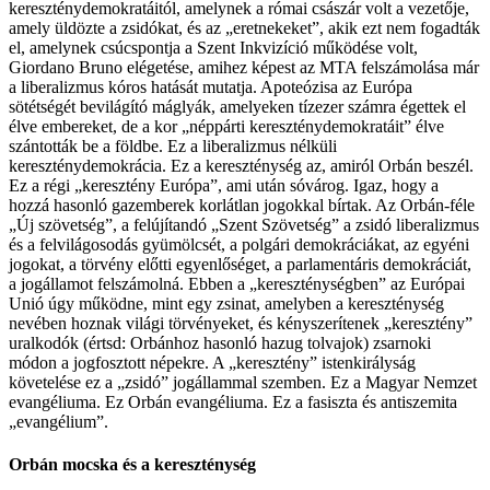
kereszténydemokratáitól, amelynek a római császár volt a vezetője,
amely üldözte a zsidókat, és az „eretnekeket”, akik ezt nem fogadták
el, amelynek csúcspontja a Szent Inkvizíció működése volt,
Giordano Bruno elégetése, amihez képest az MTA felszámolása már
a liberalizmus kóros hatását mutatja. Apoteózisa az Európa
sötétségét bevilágító máglyák, amelyeken tízezer számra égettek el
élve embereket, de a kor „néppárti kereszténydemokratáit” élve
szántották be a földbe. Ez a liberalizmus nélküli
kereszténydemokrácia. Ez a kereszténység az, amiról Orbán beszél.
Ez a régi „keresztény Európa”, ami után sóvárog. Igaz, hogy a
hozzá hasonló gazemberek korlátlan jogokkal bírtak. Az Orbán-féle
„Új szövetség”, a felújítandó „Szent Szövetség” a zsidó liberalizmus
és a felvilágosodás gyümölcsét, a polgári demokráciákat, az egyéni
jogokat, a törvény előtti egyenlőséget, a parlamentáris demokráciát,
a jogállamot felszámolná. Ebben a „kereszténységben” az Európai
Unió úgy működne, mint egy zsinat, amelyben a kereszténység
nevében hoznak világi törvényeket, és kényszerítenek „keresztény”
uralkodók (értsd: Orbánhoz hasonló hazug tolvajok) zsarnoki
módon a jogfosztott népekre. A „keresztény” istenkirályság
követelése ez a „zsidó” jogállammal szemben. Ez a Magyar Nemzet
evangéliuma. Ez Orbán evangéliuma. Ez a fasiszta és antiszemita
„evangélium”.
Orbán mocska és a kereszténység