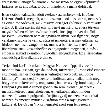
szeressenek, ahogy ők akarnak. Ne másszon be egyik képmutató
farizeus se az ágyukba, törődjön mindenki a maga dolgával.
Isten szabad választást adott ezeknek az embereknek is, Jézus
Krisztus értük is meghalt, a homoszexuálisokat is szereti, nemcsak
az olyan rohadékokat, akik fasiszta országot építenek. A vérét adta
értük. A Biblia szerint aki egy törvényt megsért, az egész törvény
megsértésében vétkes, ezért senkinek sincs joga követ dobálni
másokra. Különösen nem az egyházon kívül. Aki úgy érzi, hogy
valakinek szüksége van az igazság ismeretére, a megváltásra, az
hirdesse neki az evangéliumot, mutassa be Isten szeretetét, a
liberalizmusnak köszönhetően ezt nyugodtan megteheti, a másik
ember is szabad akaratból nyugodtan elfogadhatja. Ez a társadalmi
szabadság a liberalizmus érdeme.
Terjedelmi korlátok miatt a Magyar Nemzet néppárti vezetőkre
mondott hazugságait, gyalázkodásait, miszerint „Európa első embere
egy mentálisan és morálisan is válságban lévő báb, aki Soros
kitartottja”, nem szedjük ízekre, mindössze annyit állapítunk meg,
hogy ez nem keresztény magatartás, hanem a világ bunkósága. Az
Európai Egyesült Államok gondolata sem jelenti a „nemzetek
megszüntetését”, ami lehetetlen. Amerikában, ahol minden
nemzetből vannak polgárok, létrejött egy új nemzet, az amerikai
nemzet, és emellett mindenki számon tartja a saját gyökereit,
kultúráját. De Orbán Viktor nemzetét azért sem fenyegeti a