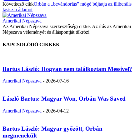
Következő cikk
Orbán a „bevándorlás” mögé bújtatja az illiberális
fasiszta államot
Amerikai Népszava
Az Amerikai Népszava szerkesztőségi cikke. Az írás az Amerikai
Népszava véleményét és álláspontját tükrözi.
KAPCSOLÓDÓ CIKKEK
Bartus László: Hogyan nem találkoztam Messivel?
Amerikai Népszava
-
2026-07-16
László Bartus: Magyar Won, Orbán Was Saved
Amerikai Népszava
-
2026-04-12
Bartus László: Magyar győzött, Orbán
megmenekült