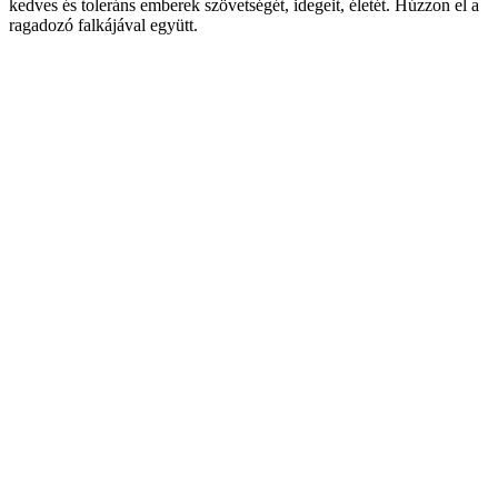
kedves és toleráns emberek szövetségét, idegeit, életét. Húzzon el a
ragadozó falkájával együtt.