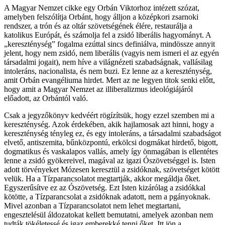
A Magyar Nemzet cikke egy Orbán Viktorhoz intézett szózat,
amelyben felszólítja Orbánt, hogy álljon a középkori zsarnoki
rendszer, a trón és az oltár szövetségének élére, restaurálja a
katolikus Európát, és számolja fel a zsidó liberális hagyományt. A
„kereszténység” fogalma ezúttal sincs definiálva, mindössze annyit
jelent, hogy nem zsidó, nem liberális (vagyis nem ismeri el az egyén
társadalmi jogait), nem híve a világnézeti szabadságnak, vallásilag
intoleráns, nacionalista, és nem buzi. Ez lenne az a kereszténység,
amit Orbán evangéliuma hirdet. Mert az ne legyen titok senki előtt,
hogy amit a Magyar Nemzet az illiberalizmus ideológiájáról
előadott, az Orbántól való.
Csak a jegyzőkönyv kedvéért rögízítsük, hogy ezzel szemben mi a
kereszténység. Azok érdekében, akik hajlamosak azt hinni, hogy a
kereszténység tényleg ez, és egy intoleráns, a társadalmi szabadságot
elvető, antiszemita, bűnközpontú, erkölcsi dogmákat hirdető, bigott,
dogmatikus és vaskalapos vallás, amely így önmagában is ellentétes
lenne a zsidó gyökereivel, magával az igazi Ószövetséggel is. Isten
adott törvényeket Mózesen keresztül a zsidóknak, szövetséget kötött
velük. Ha a Tízparancsolatot megtartják, akkor megáldja őket.
Egyszerűsítve ez az Ószövetség. Ezt Isten kizárólag a zsidókkal
kötötte, a Tízparancsolat a zsidóknak adatott, nem a pgányoknak.
Mivel azonban a Tízparancsolatot nem lehet megtartani,
engesztelésül áldozatokat kellett bemutatni, amelyek azonban nem
tudták tökéletessé és igaz emberekké tenni őket. Itt jön a