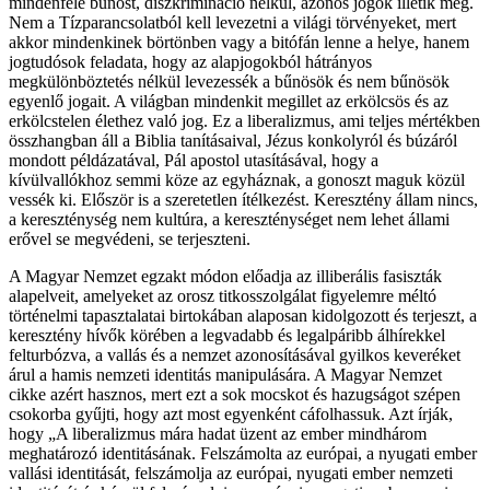
mindenféle bűnöst, diszkrimináció nélkül, azonos jogok illetik meg.
Nem a Tízparancsolatból kell levezetni a világi törvényeket, mert
akkor mindenkinek börtönben vagy a bitófán lenne a helye, hanem
jogtudósok feladata, hogy az alapjogokból hátrányos
megkülönböztetés nélkül levezessék a bűnösök és nem bűnösök
egyenlő jogait. A világban mindenkit megillet az erkölcsös és az
erkölcstelen élethez való jog. Ez a liberalizmus, ami teljes mértékben
összhangban áll a Biblia tanításaival, Jézus konkolyról és búzáról
mondott példázatával, Pál apostol utasításával, hogy a
kívülvallókhoz semmi köze az egyháznak, a gonoszt maguk közül
vessék ki. Először is a szeretetlen ítélkezést. Keresztény állam nincs,
a kereszténység nem kultúra, a kereszténységet nem lehet állami
erővel se megvédeni, se terjeszteni.
A Magyar Nemzet egzakt módon előadja az illiberális fasiszták
alapelveit, amelyeket az orosz titkosszolgálat figyelemre méltó
történelmi tapasztalatai birtokában alaposan kidolgozott és terjeszt, a
keresztény hívők körében a legvadabb és legalpáribb álhírekkel
felturbózva, a vallás és a nemzet azonosításával gyilkos keveréket
árul a hamis nemzeti identitás manipulására. A Magyar Nemzet
cikke azért hasznos, mert ezt a sok mocskot és hazugságot szépen
csokorba gyűjti, hogy azt most egyenként cáfolhassuk. Azt írják,
hogy „A liberalizmus mára hadat üzent az ember mindhárom
meghatározó identitásának. Felszámolta az európai, a nyugati ember
vallási identitását, felszámolja az európai, nyugati ember nemzeti