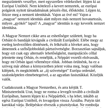
megszüntetés veszélye, mert egyszerűen védekezhet: lépjen ki az
Európai Unióból. Nem kötelező a kevert nemzetek, az európai
polgárok nyitott társadalmának pénzén élni, élősködni. Lépjen ki,
őrizze meg a nemzeti identitását. Vajon az övé mi? Vajon a
„magyar” nemzeti identitás alatt milyen más nemzeti hovatartozás,
milyen „gyökér” lapul? A „magyar” identitás is egy keverék nemzet
identitása.
A Magyar Nemzet cikke arra az eshetőségre született, hogy ha
Orbánt és bandáját kivágnák a civilizált Európából. Elébe megy az
esetleg kedvezőtlen döntésnek, és felkészíti a híveket arra, hogy
átmennek a szélsőjobboldali pártszövetségbe. Borzasztóan sajnáljuk,
hogy ezt csak egy alternatív lehetőségként, manipulációs céllal
jelentette meg Orbán, és reméljük, a Néppárt vezetői elolvassák,
hogy mi Orbán igazi véleménye róluk. Jobban örülnénk, ha ez a
szöveg már abban a környezetben jelent volna meg, hogy valóban
kiléptek, és megkötötték az „új szövetséget” Európa ordenáré,
szalonképtelen elmebetegeivel, a az agyatlan fasisztákkal. Közéjük
valók.
Csatlakozunk a Magyar Nemzethez, és arra kérjük T.
Miniszterelnök Urat, hogy ne rontsa a levegőt tovább a civilizált
Európában, hanem lépjen ki a Néppártból, s ha lehet, inkább az
egész Európai Unióból, és lovagoljon vissza Ázsiába. Putyin tárt
karokkal várja. Belépéskor elveszik a pisztolyokat. Ne rombolja