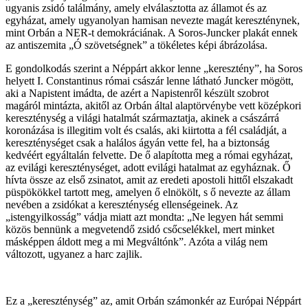
ugyanis zsidó találmány, amely elválasztotta az államot és az
egyházat, amely ugyanolyan hamisan nevezte magát kereszténynek,
mint Orbán a NER-t demokráciának. A Soros-Juncker plakát ennek
az antiszemita „Ó szövetségnek” a tökéletes képi ábrázolása.
E gondolkodás szerint a Néppárt akkor lenne „keresztény”, ha Soros
helyett I. Constantinus római császár lenne látható Juncker mögött,
aki a Napistent imádta, de azért a Napistenről készült szobrot
magáról mintázta, akitől az Orbán által alaptörvénybe vett középkori
kereszténység a világi hatalmát származtatja, akinek a császárrá
koronázása is illegitim volt és csalás, aki kiirtotta a fél családját, a
kereszténységet csak a halálos ágyán vette fel, ha a biztonság
kedvéért egyáltalán felvette. De ő alapította meg a római egyházat,
az evilági kereszténységet, adott evilági hatalmat az egyháznak. Ő
hívta össze az első zsinatot, amit az eredeti apostoli hittől elszakadt
püspökökkel tartott meg, amelyen ő elnökölt, s ő nevezte az állam
nevében a zsidókat a kereszténység ellenségeinek. Az
„istengyilkosság” vádja miatt azt mondta: „Ne legyen hát semmi
közös bennünk a megvetendő zsidó csőcselékkel, mert minket
másképpen áldott meg a mi Megváltónk”. Azóta a világ nem
változott, ugyanez a harc zajlik.
Ez a „kereszténység” az, amit Orbán számonkér az Európai Néppárt