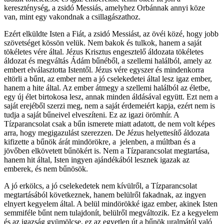
kereszténység, a zsidó Messiás, amelyhez Orbánnak annyi köze
van, mint egy vakondnak a csillagászathoz.
Ezért elküldte Isten a Fiát, a zsidó Messiást, az övéi közé, hogy jobb
szövetséget kössön velük. Nem bakok és tulkok, hanem a saját
tökéletes vére által. Jézus Krisztus engesztelő áldozata tökéletes
áldozat és megváltás Ádám bűnéből, a szellemi halálból, amely az
embert elválasztotta Istentől. Jézus vére egyszer és mindenkorra
eltörli a bűnt, az ember nem a jó cselekedetei által lesz igaz ember,
hanem a hite által. Az ember átmegy a szellemi halálból az életbe,
egy új élet birtokosa lesz, annak minden áldásával együtt. Ezt nem a
saját erejéből szerzi meg, nem a saját érdemeiért kapja, ezért nem is
tudja a saját bűneivel elveszíteni. Ez az igazi örömhír. A
Tízparancsolat csak a bűn ismerete miatt adatott, de nem volt képes
arra, hogy megigazulást szerezzen. De Jézus helyettesítő áldozata
kifizette a bűnök árát mindörökre, a jelenben, a múltban és a
jövőben elkövetett bűnökért is. Nem a Tízparancsolat megtartása,
hanem hit által, Isten ingyen ajándékából lesznek igazak az
emberek, és nem bűnösök.
A jó erkölcs, a jó cselekedetek nem kívülről, a Tízparancsolat
megtartásából következnek, hanem belülről fakadnak, az ingyen
elnyert kegyelem által. A belül mindörökké igaz ember, akinek Isten
semmiféle bűnt nem tulajdonít, belülről megváltozik. Ez a kegyelem
és az igazság gyümölcse, ez az egyetlen út a bűnök uralmától való