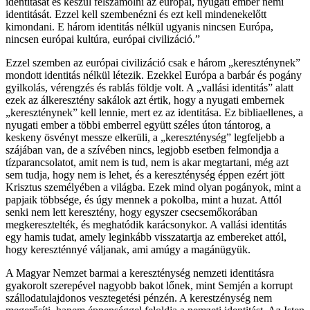
identitását és készül felszámolni az európai, nyugati ember nemi
identitását. Ezzel kell szembenézni és ezt kell mindenekelőtt
kimondani. E három identitás nélkül ugyanis nincsen Európa,
nincsen európai kultúra, euró­pai civilizáció.”
Ezzel szemben az európai civilizáció csak e három „kereszténynek”
mondott identitás nélkül létezik. Ezekkel Európa a barbár és pogány
gyilkolás, vérengzés és rablás földje volt. A „vallási identitás” alatt
ezek az álkeresztény sakálok azt értik, hogy a nyugati embernek
„kereszténynek” kell lennie, mert ez az identitása. Ez bibliaellenes, a
nyugati ember a többi emberrel együtt széles úton tántorog, a
keskeny ösvényt messze elkerüli, a „kereszténység” legfeljebb a
szájában van, de a szívében nincs, legjobb esetben felmondja a
tízparancsolatot, amit nem is tud, nem is akar megtartani, még azt
sem tudja, hogy nem is lehet, és a kereszténység éppen ezért jött
Krisztus személyében a világba. Ezek mind olyan pogányok, mint a
papjaik többsége, és úgy mennek a pokolba, mint a huzat. Attól
senki nem lett keresztény, hogy egyszer csecsemőkorában
megkeresztelték, és meghatódik karácsonykor. A vallási identitás
egy hamis tudat, amely leginkább visszatartja az embereket attól,
hogy kereszténnyé váljanak, ami amúgy a magánügyük.
A Magyar Nemzet barmai a kereszténység nemzeti identitásra
gyakorolt szerepével nagyobb bakot lőnek, mint Semjén a korrupt
szállodatulajdonos vesztegetési pénzén. A kerestzénység nem