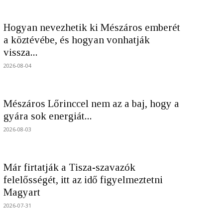
Hogyan nevezhetik ki Mészáros emberét
a köztévébe, és hogyan vonhatják
vissza...
2026-08-04
Mészáros Lőrinccel nem az a baj, hogy a
gyára sok energiát...
2026-08-03
Már firtatják a Tisza-szavazók
felelősségét, itt az idő figyelmeztetni
Magyart
2026-07-31