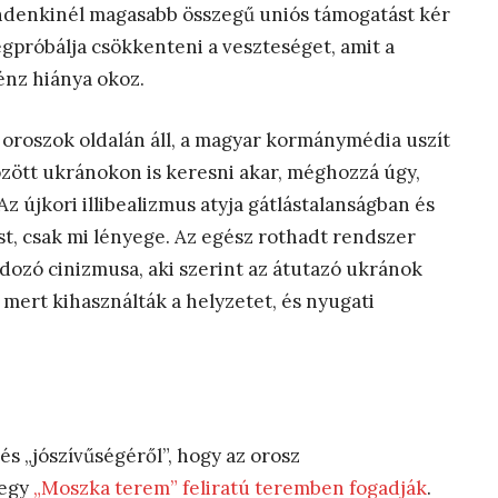
denkinél magasabb összegű uniós támogatást kér
próbálja csökkenteni a veszteséget, amit a
énz hiánya okoz.
 oroszok oldalán áll, a magyar kormánymédia uszít
dözött ukránokon is keresni akar, méghozzá úgy,
 újkori illibealizmus atyja gátlástalanságban és
t, csak mi lényege. Az egész rothadt rendszer
udozó cinizmusa, aki szerint az átutazó ukránok
ert kihasználták a helyzetet, és nyugati
és „jószívűségéről”, hogy az orosz
 egy
„Moszka terem” feliratú teremben fogadják
.