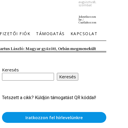
augusztus8,
szombat
Jelentkezzen
be /
Csatlakozzon
FIZETŐI FIÓK
TÁMOGATÁS
KAPCSOLAT
artus László: Magyar győzött, Orbán megmenekült
Keresés
Keresés
Tetszett a cikk? Küldjön támogatást QR kóddal!
Iratkozzon fel hírlevelünkre