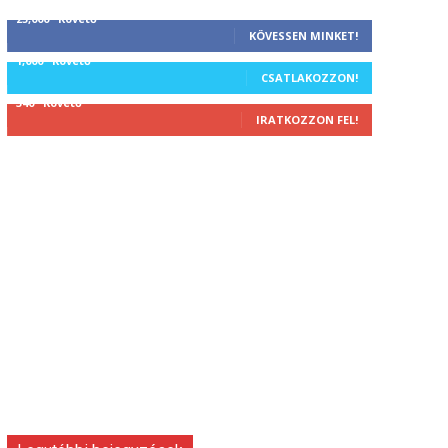
25,000
Követő
KÖVESSEN MINKET!
1,000
Követő
CSATLAKOZZON!
340
Követő
IRATKOZZON FEL!