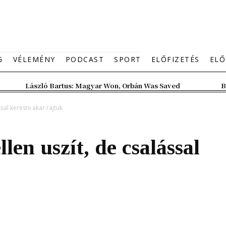
G
VÉLEMÉNY
PODCAST
SPORT
ELŐFIZETÉS
ELŐ
László Bartus: Magyar Won, Orbán Was Saved
B
sal keresni akar rajtuk
en uszít, de csalással