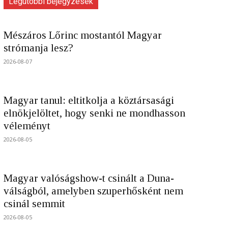
Legutóbbi bejegyzések
Mészáros Lőrinc mostantól Magyar
strómanja lesz?
2026-08-07
Magyar tanul: eltitkolja a köztársasági
elnökjelöltet, hogy senki ne mondhasson
véleményt
2026-08-05
Magyar valóságshow-t csinált a Duna-
válságból, amelyben szuperhősként nem
csinál semmit
2026-08-05