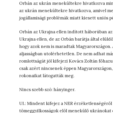
Orbán az ukrán menekültekre hivatkozva min
az ukrán menekültekre hivatkozva, amivel meg
jogállamisági problémák miatt kiesett uniós p
Orbán az Ukrajna ellen indított háborúban az
Ukrajna ellen, de az Orbán barátja által elül
hogy azok nem is maradtak Magyarországon. Az
aljasságban utolérhetetlen. De nem adhat más
romlottságát jól kifejezi Kovács Zoltán főhaz
csak azért nincsenek éppen Magyarországon, m
rokonaikat látogatták meg.
Nincs szebb szó: hányinger.
UI.: Mindent kifejez a NER érzéketlenségéről 
tömeggyilkosságok elöl menekülő ukránokat