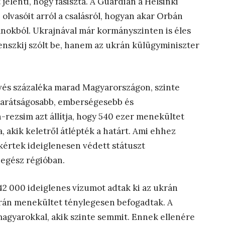
elenti, hogy fasiszta. A Guardian a Helsinki
 olvasóit arról a csalásról, hogyan akar Orbán
ánokból. Ukrajnával már kormányszinten is éles
nszkij szólt be, hanem az ukrán külügyminiszter
vés százaléka marad Magyarországon, szinte
 barátságosabb, emberségesebb és
ezsim azt állítja, hogy 540 ezer menekültet
a, akik keletről átlépték a határt. Ami ehhez
kértek ideiglenesen védett státuszt
egész régióban.
2 000 ideiglenes vízumot adtak ki az ukrán
krán menekültet ténylegesen befogadtak. A
magyarokkal, akik szinte semmit. Ennek ellenére