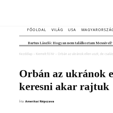
FŐOLDAL
VILÁG
USA
MAGYARORSZÁ
Bartus László: Hogyan nem találkoztam Messivel?
Kezdőlap
Kiemelt fő hír
Orbán az ukránok ellen uszít, de csalás
Kiemelt fő hír
Magyarország
Orbán az ukránok ell
keresni akar rajtuk
Írta:
Amerikai Népszava