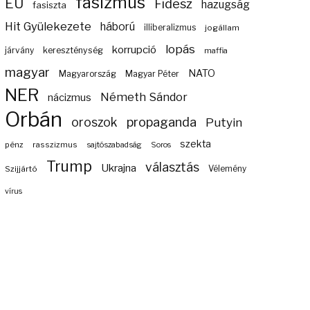
fasizmus
EU
Fidesz
hazugság
fasiszta
Hit Gyülekezete
háború
illiberalizmus
jogállam
lopás
korrupció
járvány
kereszténység
maffia
magyar
NATO
Magyarország
Magyar Péter
NER
Németh Sándor
nácizmus
Orbán
propaganda
oroszok
Putyin
szekta
pénz
rasszizmus
sajtószabadság
Soros
Trump
választás
Ukrajna
Szijjártó
Vélemény
vírus