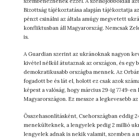
szembenéznének ezzel. A szélsőjobboldali azt j
Bizottság tájékoztatása alapján tájékoztatja az
pénzt csinálni az általa amúgy megvetett ukr
konfliktusban áll Magyarország. Nemcsak Zele
is.
A Guardian szerint az ukránoknak nagyon ke
kivétel nélkül átutaznak az országon, és egy
demokratikusabb országba mennek. Az Orbán-r
fogadott be és lát el, holott ez csak azok szám
képest a valóság, hogy március 29-ig 7749-en 
Magyarországon. Ez messze a legkevesebb az 
Összehasonlításként, Csehországban eddig 24
menekülteknek, a lengyelek pedig 2 millió u
lengyelek adnak is nekik valamit, szemben a 