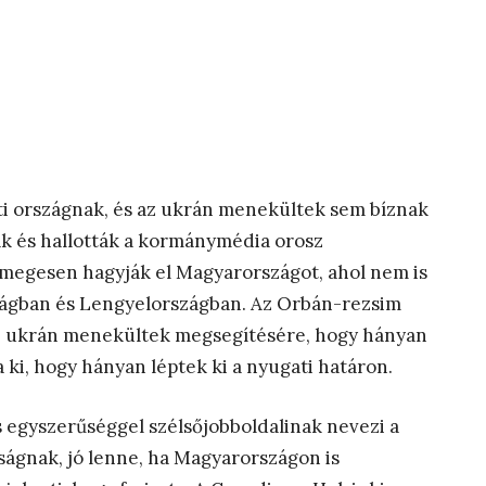
i országnak, és az ukrán menekültek sem bíznak
k és hallották a kormánymédia orosz
megesen hagyják el Magyarországot, ahol nem is
szágban és Lengyelországban. Az Orbán-rezsim
az ukrán menekültek megsegítésére, hogy hányan
 ki, hogy hányan léptek ki a nyugati határon.
 egyszerűséggel szélsőjobboldalinak nevezi a
ságnak, jó lenne, ha Magyarországon is