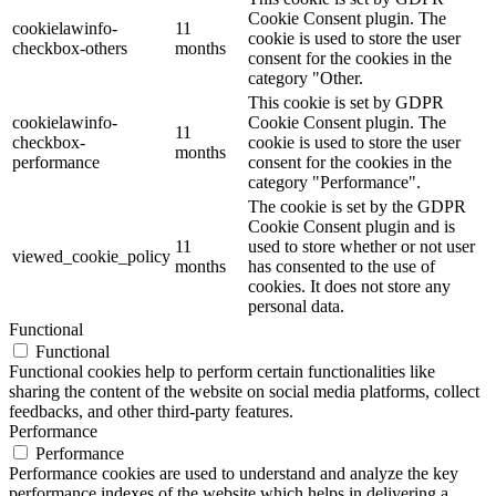
Cookie Consent plugin. The
cookielawinfo-
11
cookie is used to store the user
checkbox-others
months
consent for the cookies in the
category "Other.
This cookie is set by GDPR
cookielawinfo-
Cookie Consent plugin. The
11
checkbox-
cookie is used to store the user
months
performance
consent for the cookies in the
category "Performance".
The cookie is set by the GDPR
Cookie Consent plugin and is
11
used to store whether or not user
viewed_cookie_policy
months
has consented to the use of
cookies. It does not store any
personal data.
Functional
Functional
Functional cookies help to perform certain functionalities like
sharing the content of the website on social media platforms, collect
feedbacks, and other third-party features.
Performance
Performance
Performance cookies are used to understand and analyze the key
performance indexes of the website which helps in delivering a