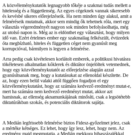
A közvéleménykutatók legnagyobb tőkéje a szakmai tudás mellett a
hitelesség és a függetlenség. Az egyes cégeknek vannak sikeresebb
és kevésbé sikeres előrejelzéseik. Ha nem minden úgy alakul, amit a
felméréseik mutatnak, akkor sem mindig ők tehetnek róla, mert egy
választás végeredményét nagyon sok minden befolyásolhatja, még
az utolsó napon is. Még az is eldönthet egy választást, hogy milyen
idő van. Ezért értelmes ember egy szakmailag felkészült, évtizedek
óta megbízható, hiteles és független céget nem gyanúsít meg
korrupcióval, bármilyen is legyen a felmérése.
Arra pedig csak kivételesen korlátolt emberek, a politikusi hivatásra
tökéletesen alkalmatlan kóklerek és diktátor önjelöltek vetemednek,
hogy egy közvéleménykutatót az előrejelzése alapján azzal
gyanúsítsanak meg, hogy a kutatásukat az ellenoldal készítette. De
az, hogy ezen belül valaki attól függően fogadjon el egy
közvéleménykutatást, hogy az számára kedvező eredményt mutat-e,
mert ha számára nem kedvező eredményt mutat, akkor azt
hamisnak, az ellenség aknamunkájának minősíti, csak a legsötétebb
diktatúrákban szokás, és potenciális diktátorok sajátja.
A Medián legfrissebb felmérése biztos Fidesz-győzelmet jelez, csak
a mértéke kétséges. Ez lehet, hogy így lesz, lehet, hogy nem. Az
eredmény majd megmutatja, a Medián mekkora hibaszázalékkal