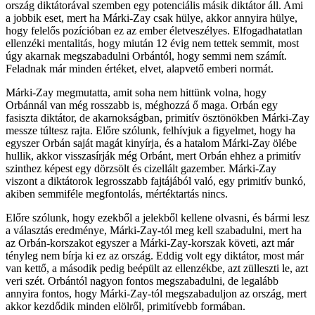
ország diktátorával szemben egy potenciális másik diktátor áll. Ami
a jobbik eset, mert ha Márki-Zay csak hülye, akkor annyira hülye,
hogy felelős pozícióban ez az ember életveszélyes. Elfogadhatatlan
ellenzéki mentalitás, hogy miután 12 évig nem tettek semmit, most
úgy akarnak megszabadulni Orbántól, hogy semmi nem számít.
Feladnak már minden értéket, elvet, alapvető emberi normát.
Márki-Zay megmutatta, amit soha nem hittünk volna, hogy
Orbánnál van még rosszabb is, méghozzá ő maga. Orbán egy
fasiszta diktátor, de akarnokságban, primitív ösztönökben Márki-Zay
messze túltesz rajta. Előre szólunk, felhívjuk a figyelmet, hogy ha
egyszer Orbán saját magát kinyírja, és a hatalom Márki-Zay ölébe
hullik, akkor visszasírják még Orbánt, mert Orbán ehhez a primitív
szinthez képest egy dörzsölt és cizellált gazember. Márki-Zay
viszont a diktátorok legrosszabb fajtájából való, egy primitív bunkó,
akiben semmiféle megfontolás, mértéktartás nincs.
Előre szólunk, hogy ezekből a jelekből kellene olvasni, és bármi lesz
a választás eredménye, Márki-Zay-tól meg kell szabadulni, mert ha
az Orbán-korszakot egyszer a Márki-Zay-korszak követi, azt már
tényleg nem bírja ki ez az ország. Eddig volt egy diktátor, most már
van kettő, a második pedig beépült az ellenzékbe, azt zülleszti le, azt
veri szét. Orbántól nagyon fontos megszabadulni, de legalább
annyira fontos, hogy Márki-Zay-tól megszabaduljon az ország, mert
akkor kezdődik minden elölről, primitívebb formában.