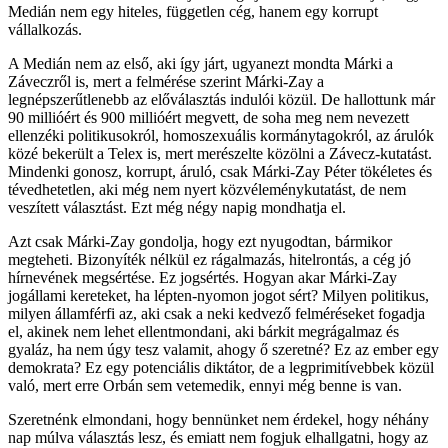
Medián nem egy hiteles, független cég, hanem egy korrupt
vállalkozás.
A Medián nem az első, aki így járt, ugyanezt mondta Márki a
Záveczről is, mert a felmérése szerint Márki-Zay a
legnépszerűtlenebb az előválasztás indulói közül. De hallottunk már
90 millióért és 900 millióért megvett, de soha meg nem nevezett
ellenzéki politikusokról, homoszexuális kormánytagokról, az árulók
közé bekerült a Telex is, mert merészelte közölni a Závecz-kutatást.
Mindenki gonosz, korrupt, áruló, csak Márki-Zay Péter tökéletes és
tévedhetetlen, aki még nem nyert közvéleménykutatást, de nem
veszített választást. Ezt még négy napig mondhatja el.
Azt csak Márki-Zay gondolja, hogy ezt nyugodtan, bármikor
megteheti. Bizonyíték nélkül ez rágalmazás, hitelrontás, a cég jó
hírnevének megsértése. Ez jogsértés. Hogyan akar Márki-Zay
jogállami kereteket, ha lépten-nyomon jogot sért? Milyen politikus,
milyen államférfi az, aki csak a neki kedvező felméréseket fogadja
el, akinek nem lehet ellentmondani, aki bárkit megrágalmaz és
gyaláz, ha nem úgy tesz valamit, ahogy ő szeretné? Ez az ember egy
demokrata? Ez egy potenciális diktátor, de a legprimitívebbek közül
való, mert erre Orbán sem vetemedik, ennyi még benne is van.
Szeretnénk elmondani, hogy bennünket nem érdekel, hogy néhány
nap múlva választás lesz, és emiatt nem fogjuk elhallgatni, hogy az