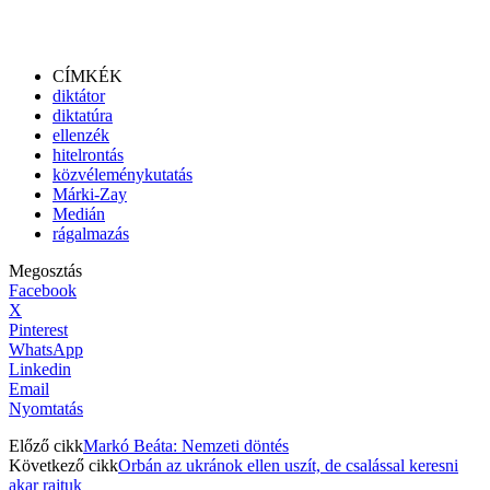
CÍMKÉK
diktátor
diktatúra
ellenzék
hitelrontás
közvéleménykutatás
Márki-Zay
Medián
rágalmazás
Megosztás
Facebook
X
Pinterest
WhatsApp
Linkedin
Email
Nyomtatás
Előző cikk
Markó Beáta: Nemzeti döntés
Következő cikk
Orbán az ukránok ellen uszít, de csalással keresni
akar rajtuk