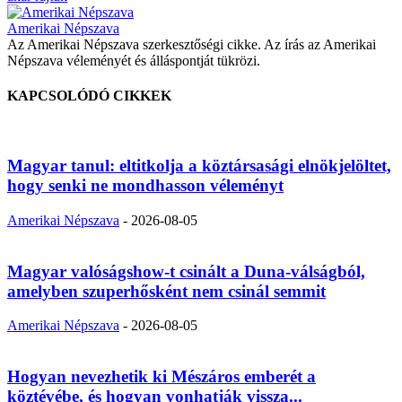
Amerikai Népszava
Az Amerikai Népszava szerkesztőségi cikke. Az írás az Amerikai
Népszava véleményét és álláspontját tükrözi.
KAPCSOLÓDÓ CIKKEK
Magyar tanul: eltitkolja a köztársasági elnökjelöltet,
hogy senki ne mondhasson véleményt
Amerikai Népszava
-
2026-08-05
Magyar valóságshow-t csinált a Duna-válságból,
amelyben szuperhősként nem csinál semmit
Amerikai Népszava
-
2026-08-05
Hogyan nevezhetik ki Mészáros emberét a
köztévébe, és hogyan vonhatják vissza...