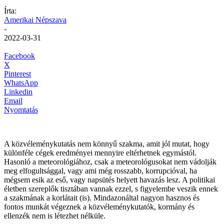
Írta:
Amerikai Népszava
-
2022-03-31
Facebook
X
Pinterest
WhatsApp
Linkedin
Email
Nyomtatás
A közvéleménykutatás nem könnyű szakma, amit jól mutat, hogy
különféle cégek eredményei mennyire eltérhetnek egymástól.
Hasonló a meteorológiához, csak a meteorológusokat nem vádolják
meg elfogultsággal, vagy ami még rosszabb, korrupcióval, ha
mégsem esik az eső, vagy napsütés helyett havazás lesz. A politikai
életben szereplők tisztában vannak ezzel, s figyelembe veszik ennek
a szakmának a korlátait (is). Mindazonáltal nagyon hasznos és
fontos munkát végeznek a közvéleménykutatók, kormány és
ellenzék nem is létezhet nélküle.