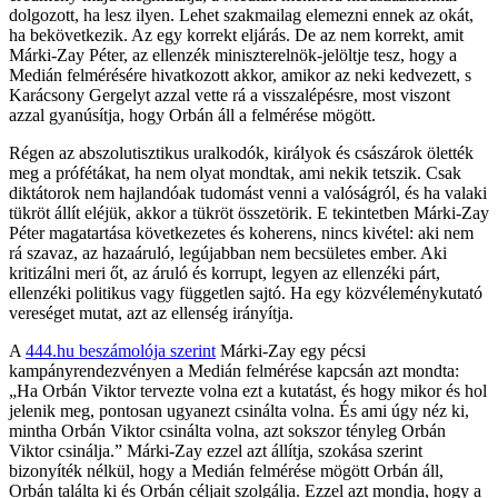
dolgozott, ha lesz ilyen. Lehet szakmailag elemezni ennek az okát,
ha bekövetkezik. Az egy korrekt eljárás. De az nem korrekt, amit
Márki-Zay Péter, az ellenzék miniszterelnök-jelöltje tesz, hogy a
Medián felmérésére hivatkozott akkor, amikor az neki kedvezett, s
Karácsony Gergelyt azzal vette rá a visszalépésre, most viszont
azzal gyanúsítja, hogy Orbán áll a felmérése mögött.
Régen az abszolutisztikus uralkodók, királyok és császárok ölették
meg a prófétákat, ha nem olyat mondtak, ami nekik tetszik. Csak
diktátorok nem hajlandóak tudomást venni a valóságról, és ha valaki
tükröt állít eléjük, akkor a tükröt összetörik. E tekintetben Márki-Zay
Péter magatartása következetes és koherens, nincs kivétel: aki nem
rá szavaz, az hazaáruló, legújabban nem becsületes ember. Aki
kritizálni meri őt, az áruló és korrupt, legyen az ellenzéki párt,
ellenzéki politikus vagy független sajtó. Ha egy közvéleménykutató
vereséget mutat, azt az ellenség irányítja.
A
444.hu beszámolója szerint
Márki-Zay egy pécsi
kampányrendezvényen a Medián felmérése kapcsán azt mondta:
„Ha Orbán Viktor tervezte volna ezt a kutatást, és hogy mikor és hol
jelenik meg, pontosan ugyanezt csinálta volna. És ami úgy néz ki,
mintha Orbán Viktor csinálta volna, azt sokszor tényleg Orbán
Viktor csinálja.” Márki-Zay ezzel azt állítja, szokása szerint
bizonyíték nélkül, hogy a Medián felmérése mögött Orbán áll,
Orbán találta ki és Orbán céljait szolgálja. Ezzel azt mondja, hogy a