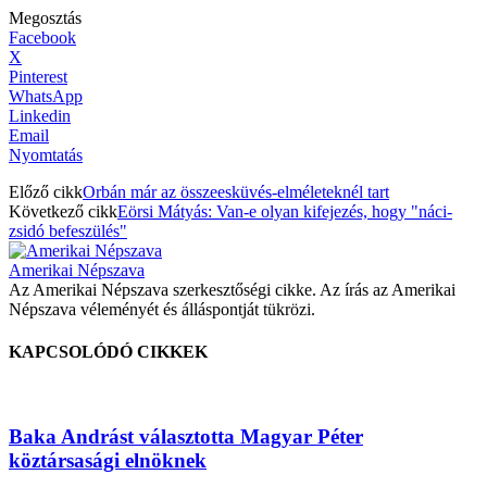
Megosztás
Facebook
X
Pinterest
WhatsApp
Linkedin
Email
Nyomtatás
Előző cikk
Orbán már az összeesküvés-elméleteknél tart
Következő cikk
Eörsi Mátyás: Van-e olyan kifejezés, hogy "náci-
zsidó befeszülés"
Amerikai Népszava
Az Amerikai Népszava szerkesztőségi cikke. Az írás az Amerikai
Népszava véleményét és álláspontját tükrözi.
KAPCSOLÓDÓ CIKKEK
Baka Andrást választotta Magyar Péter
köztársasági elnöknek