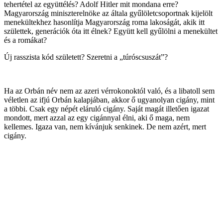
tehertétel az együttélés? Adolf Hitler mit mondana erre?
Magyarország miniszterelnöke az általa gyűlöletcsoportnak kijelölt
menekültekhez hasonlítja Magyarország roma lakoságát, akik itt
születtek, generációk óta itt élnek? Együtt kell gyűlölni a menekültet
és a romákat?
Új rasszista kód született? Szeretni a „túróscsuszát”?
Ha az Orbán név nem az azeri vérrokonoktól való, és a libatoll sem
véletlen az ifjú Orbán kalapjában, akkor ő ugyanolyan cigány, mint
a többi. Csak egy népét eláruló cigány. Saját magát illetően igazat
mondott, mert azzal az egy cigánnyal élni, aki ő maga, nem
kellemes. Igaza van, nem kívánjuk senkinek. De nem azért, mert
cigány.