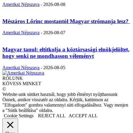
Amerikai Népszava
-
2026-08-08
Mészáros Lőrinc mostantól Magyar strómanja lesz?
Amerikai Népszava
-
2026-08-07
Magyar tanul: eltitkolja a köztársasági elnökjelöltet,
hogy senki ne mondhasson véleményt
Amerikai Népszava
-
2026-08-05
RÓLUNK
KÖVESS MINKET
©
Website-unk sütiket használ, hogy jobb élményt nyújthassunk
Önnek, amikor visszatér az oldalra. Kérjük, kattintson az
"Elfogadom" gombra valamennyi süti elfogadásához. Vagy menjen
a "Sütik beállítása" oldalra.
Cookie Settings
REJECT ALL
ACCEPT ALL