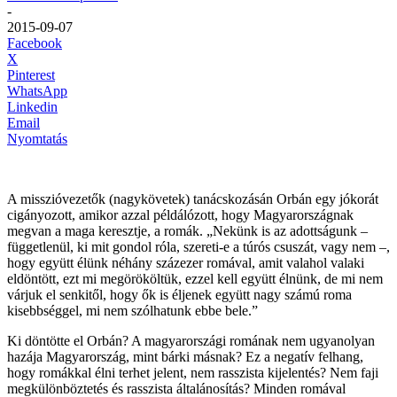
-
2015-09-07
Facebook
X
Pinterest
WhatsApp
Linkedin
Email
Nyomtatás
A misszióvezetők (nagykövetek) tanácskozásán Orbán egy jókorát
cigányozott, amikor azzal példálózott, hogy Magyarországnak
megvan a maga keresztje, a romák. „Nekünk is az adottságunk –
függetlenül, ki mit gondol róla, szereti-e a túrós csuszát, vagy nem –,
hogy együtt élünk néhány százezer romával, amit valahol valaki
eldöntött, ezt mi megörököltük, ezzel kell együtt élnünk, de mi nem
várjuk el senkitől, hogy ők is éljenek együtt nagy számú roma
kisebbséggel, mi nem szólhatunk ebbe bele.”
Ki döntötte el Orbán? A magyarországi romának nem ugyanolyan
hazája Magyarország, mint bárki másnak? Ez a negatív felhang,
hogy romákkal élni terhet jelent, nem rasszista kijelentés? Nem faji
megkülönböztetés és rasszista általánosítás? Minden romával