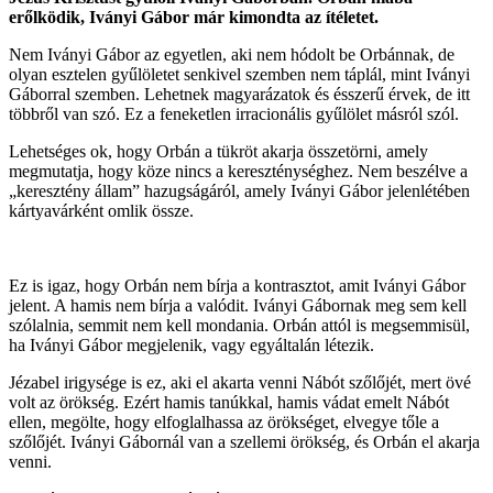
erőlködik, Iványi Gábor már kimondta az ítéletet.
Nem Iványi Gábor az egyetlen, aki nem hódolt be Orbánnak, de
olyan esztelen gyűlöletet senkivel szemben nem táplál, mint Iványi
Gáborral szemben. Lehetnek magyarázatok és ésszerű érvek, de itt
többről van szó. Ez a feneketlen irracionális gyűlölet másról szól.
Lehetséges ok, hogy Orbán a tükröt akarja összetörni, amely
megmutatja, hogy köze nincs a kereszténységhez. Nem beszélve a
„keresztény állam” hazugságáról, amely Iványi Gábor jelenlétében
kártyavárként omlik össze.
Ez is igaz, hogy Orbán nem bírja a kontrasztot, amit Iványi Gábor
jelent. A hamis nem bírja a valódit. Iványi Gábornak meg sem kell
szólalnia, semmit nem kell mondania. Orbán attól is megsemmisül,
ha Iványi Gábor megjelenik, vagy egyáltalán létezik.
Jézabel irigysége is ez, aki el akarta venni Nábót szőlőjét, mert övé
volt az örökség. Ezért hamis tanúkkal, hamis vádat emelt Nábót
ellen, megölte, hogy elfoglalhassa az örökséget, elvegye tőle a
szőlőjét. Iványi Gábornál van a szellemi örökség, és Orbán el akarja
venni.