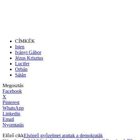
CÍMKÉK
Isten
Iványi Gábor
Jézus Krisztus
Lucifer
Orbán
Sátán
Megosztás
Facebook
X
Pinterest
WhatsApp
Linkedin
Email
Nyomtatás
Előző cikk
Elsöprő győzelmet arattak a demokraták