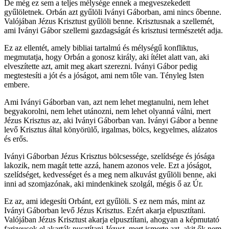
De még ez sem a teljes mélysége ennek a megveszekedett
gyűlöletnek. Orbán azt gyűlöli Iványi Gáborban, ami nincs őbenne.
Valójában Jézus Krisztust gyűlöli benne. Krisztusnak a szellemét,
ami Iványi Gábor szellemi gazdagságát és krisztusi természetét adja.
Ez az ellentét, amely bibliai tartalmú és mélységű konfliktus,
megmutatja, hogy Orbán a gonosz király, aki ítélet alatt van, aki
elveszítette azt, amit meg akart szerezni. Iványi Gábor pedig
megtestesíti a jót és a jóságot, ami nem tőle van. Tényleg Isten
embere.
Ami Iványi Gáborban van, azt nem lehet megtanulni, nem lehet
begyakorolni, nem lehet utánozni, nem lehet olyanná válni, mert
Jézus Krisztus az, aki Iványi Gáborban van. Iványi Gábor a benne
levő Krisztus által könyörülő, irgalmas, bölcs, kegyelmes, alázatos
és erős.
Iványi Gáborban Jézus Krisztus bölcsessége, szelídsége és jósága
lakozik, nem magát tette azzá, hanem azonos vele. Ezt a jóságot,
szelídséget, kedvességet és a meg nem alkuvást gyűlöli benne, aki
inni ad szomjazónak, aki mindenkinek szolgál, mégis ő az Úr.
Ez az, ami idegesíti Orbánt, ezt gyűlöli. S ez nem más, mint az
Iványi Gáborban levő Jézus Krisztus. Ezért akarja elpusztítani.
Valójában Jézus Krisztust akarja elpusztítani, ahogyan a képmutató
farizeusok el akarták pusztítani Jézust, mert ismerte azt, akit ők nem.