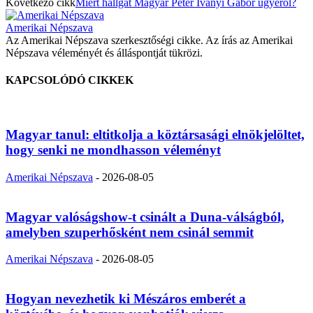
Következő cikk
Miért hallgat Magyar Péter Iványi Gábor ügyéről?
Amerikai Népszava
Az Amerikai Népszava szerkesztőségi cikke. Az írás az Amerikai
Népszava véleményét és álláspontját tükrözi.
KAPCSOLÓDÓ CIKKEK
Magyar tanul: eltitkolja a köztársasági elnökjelöltet,
hogy senki ne mondhasson véleményt
Amerikai Népszava
-
2026-08-05
Magyar valóságshow-t csinált a Duna-válságból,
amelyben szuperhősként nem csinál semmit
Amerikai Népszava
-
2026-08-05
Hogyan nevezhetik ki Mészáros emberét a