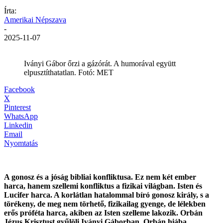
Írta:
Amerikai Népszava
-
2025-11-07
Iványi Gábor őrzi a gázórát. A humorával együtt
elpusztíthatatlan. Fotó: MET
Facebook
X
Pinterest
WhatsApp
Linkedin
Email
Nyomtatás
A gonosz és a jóság bibliai konfliktusa. Ez nem két ember
harca, hanem szellemi konfliktus a fizikai világban. Isten és
Lucifer harca. A korlátlan hatalommal bíró gonosz király, s a
törékeny, de meg nem törhető, fizikailag gyenge, de lélekben
erős próféta harca, akiben az Isten szelleme lakozik. Orbán
Jézus Krisztust gyűlöli Iványi Gáborban. Orbán hiába