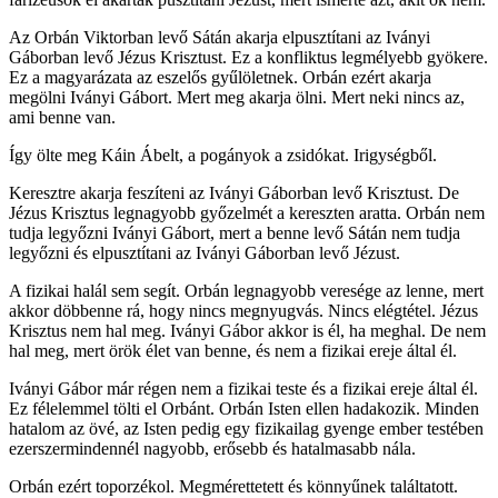
Az Orbán Viktorban levő Sátán akarja elpusztítani az Iványi
Gáborban levő Jézus Krisztust. Ez a konfliktus legmélyebb gyökere.
Ez a magyarázata az eszelős gyűlöletnek. Orbán ezért akarja
megölni Iványi Gábort. Mert meg akarja ölni. Mert neki nincs az,
ami benne van.
Így ölte meg Káin Ábelt, a pogányok a zsidókat. Irigységből.
Keresztre akarja feszíteni az Iványi Gáborban levő Krisztust. De
Jézus Krisztus legnagyobb győzelmét a kereszten aratta. Orbán nem
tudja legyőzni Iványi Gábort, mert a benne levő Sátán nem tudja
legyőzni és elpusztítani az Iványi Gáborban levő Jézust.
A fizikai halál sem segít. Orbán legnagyobb veresége az lenne, mert
akkor döbbenne rá, hogy nincs megnyugvás. Nincs elégtétel. Jézus
Krisztus nem hal meg. Iványi Gábor akkor is él, ha meghal. De nem
hal meg, mert örök élet van benne, és nem a fizikai ereje által él.
Iványi Gábor már régen nem a fizikai teste és a fizikai ereje által él.
Ez félelemmel tölti el Orbánt. Orbán Isten ellen hadakozik. Minden
hatalom az övé, az Isten pedig egy fizikailag gyenge ember testében
ezerszermindennél nagyobb, erősebb és hatalmasabb nála.
Orbán ezért toporzékol. Megmérettetett és könnyűnek találtatott.