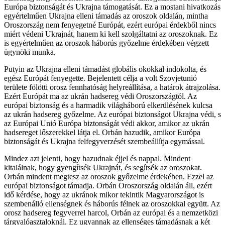
Európa biztonságát és Ukrajna támogatását. Ez a mostani hivatkozás
egyértelműen Ukrajna elleni támadás az oroszok oldalán, mintha
Oroszország nem fenyegetné Európát, ezért európai érdekből nincs
miért védeni Ukrajnát, hanem ki kell szolgáltatni az oroszoknak. Ez
is egyértelműen az oroszok háborús győzelme érdekében végzett
ügynöki munka.
Putyin az Ukrajna elleni támadást globális okokkal indokolta, és
egész Európát fenyegette. Bejelentett célja a volt Szovjetunió
területe fölötti orosz fennhatóság helyreállítása, a határok átrajzolása.
Ezért Európát ma az ukrán hadsereg védi Oroszországtól. Az
európai biztonság és a harmadik világháború elkerülésének kulcsa
az ukrán hadsereg győzelme. Az európai biztonságot Ukrajna védi, s
az Európai Unió Európa biztonságát védi akkor, amikor az ukrán
hadsereget lőszerekkel látja el. Orbán hazudik, amikor Európa
biztonságát és Ukrajna felfegyverzését szembeállítja egymással.
Mindez azt jelenti, hogy hazudnak éjjel és nappal. Mindent
kitalálnak, hogy gyengítsék Ukrajnát, és segítsék az oroszokat.
Orbán mindent megtesz az oroszok győzelme érdekében. Ezzel az
európai biztonságot támadja. Orbán Oroszország oldalán áll, ezért
idő kérdése, hogy az ukránok mikor tekintik Magyarországot is
szembenálló ellenségnek és háborús félnek az oroszokkal együtt. Az
orosz hadsereg fegyverrel harcol, Orbán az európai és a nemzetközi
tárgyalóasztaloknál. Ez ugyannak az ellenséges támadásnak a két