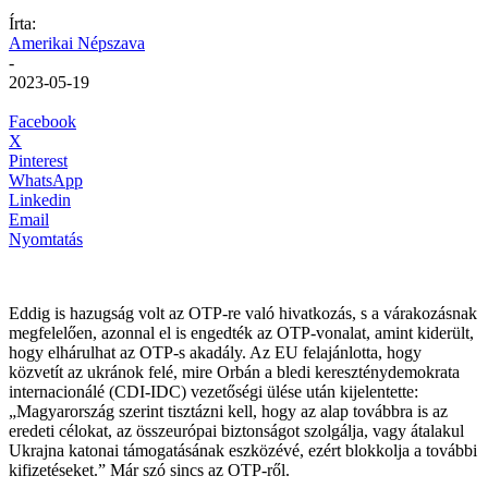
Írta:
Amerikai Népszava
-
2023-05-19
Facebook
X
Pinterest
WhatsApp
Linkedin
Email
Nyomtatás
Eddig is hazugság volt az OTP-re való hivatkozás, s a várakozásnak
megfelelően, azonnal el is engedték az OTP-vonalat, amint kiderült,
hogy elhárulhat az OTP-s akadály. Az EU felajánlotta, hogy
közvetít az ukránok felé, mire Orbán a bledi kereszténydemokrata
internacionálé (CDI-IDC) vezetőségi ülése után kijelentette:
„Magyarország szerint tisztázni kell, hogy az alap továbbra is az
eredeti célokat, az összeurópai biztonságot szolgálja, vagy átalakul
Ukrajna katonai támogatásának eszközévé, ezért blokkolja a további
kifizetéseket.” Már szó sincs az OTP-ről.