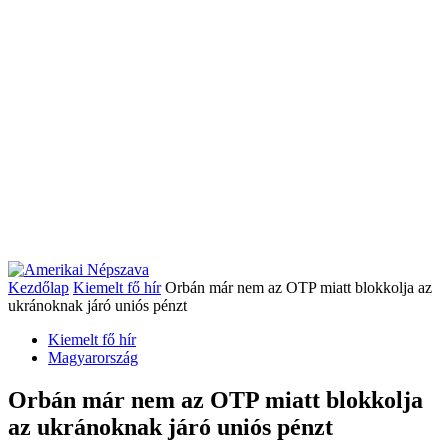
Kezdőlap
Kiemelt fő hír
Orbán már nem az OTP miatt blokkolja az
ukránoknak járó uniós pénzt
Kiemelt fő hír
Magyarország
Orbán már nem az OTP miatt blokkolja
az ukránoknak járó uniós pénzt