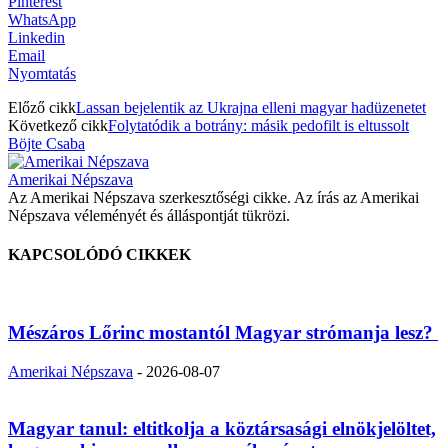
Pinterest
WhatsApp
Linkedin
Email
Nyomtatás
Előző cikk
Lassan bejelentik az Ukrajna elleni magyar hadüzenetet
Következő cikk
Folytatódik a botrány: másik pedofilt is eltussolt
Böjte Csaba
Amerikai Népszava
Az Amerikai Népszava szerkesztőségi cikke. Az írás az Amerikai
Népszava véleményét és álláspontját tükrözi.
KAPCSOLÓDÓ CIKKEK
Mészáros Lőrinc mostantól Magyar strómanja lesz?
Amerikai Népszava
-
2026-08-07
Magyar tanul: eltitkolja a köztársasági elnökjelöltet,