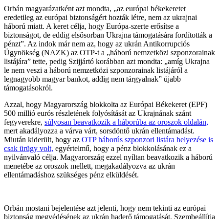
Orbán magyarázatként azt mondta, „az európai békekeretet
eredetileg az európai biztonságért hozták létre, nem az ukrajnai
háború miatt. A keret célja, hogy Európa-szerte erősítse a
biztonságot, de eddig elsősorban Ukrajna támogatására fordították a
pénzt”. Az indok már nem az, hogy az ukrán Antikorrupciós
Ügynökség (NAZK) az OTP-t a „háború nemzetközi szponzorainak
listájára” tette, pedig Szijjártó korábban azt mondta: „amíg Ukrajna
le nem veszi a háború nemzetközi szponzorainak listájáról a
legnagyobb magyar bankot, addig nem tárgyalnak” újabb
támogatásokról.
Azzal, hogy Magyarország blokkolta az Európai Békekeret (EPF)
500 millió eurós részletének folyósítását az Ukrajnának szánt
fegyverekre,
súlyosan beavatkozik a háborúba az oroszok oldalán,
mert akadályozza a várva várt, sorsdöntő ukrán ellentámadást.
Miután kiderült, hogy az
OTP háborús szponzori listára helyezése is
csak ürügy volt,
egyértelmű, hogy a pénz blokkolásának ez a
nyilvánvaló célja. Magyarország ezzel nyíltan beavatkozik a háború
menetébe az oroszok mellett, megakadályozva az ukrán
ellentámadáshoz szükséges pénz elküldését.
Orbán mostani bejelentése azt jelenti, hogy nem tekinti az európai
biztonság megvédésének az ukrán haderő támogatását. Szembeállítja