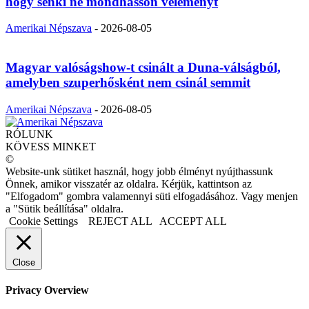
hogy senki ne mondhasson véleményt
Amerikai Népszava
-
2026-08-05
Magyar valóságshow-t csinált a Duna-válságból,
amelyben szuperhősként nem csinál semmit
Amerikai Népszava
-
2026-08-05
RÓLUNK
KÖVESS MINKET
©
Website-unk sütiket használ, hogy jobb élményt nyújthassunk
Önnek, amikor visszatér az oldalra. Kérjük, kattintson az
"Elfogadom" gombra valamennyi süti elfogadásához. Vagy menjen
a "Sütik beállítása" oldalra.
Cookie Settings
REJECT ALL
ACCEPT ALL
Close
Privacy Overview