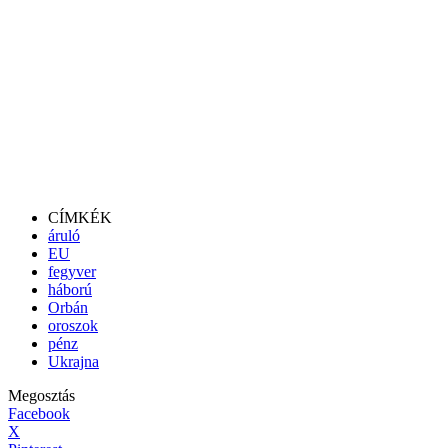
CÍMKÉK
áruló
EU
fegyver
háború
Orbán
oroszok
pénz
Ukrajna
Megosztás
Facebook
X