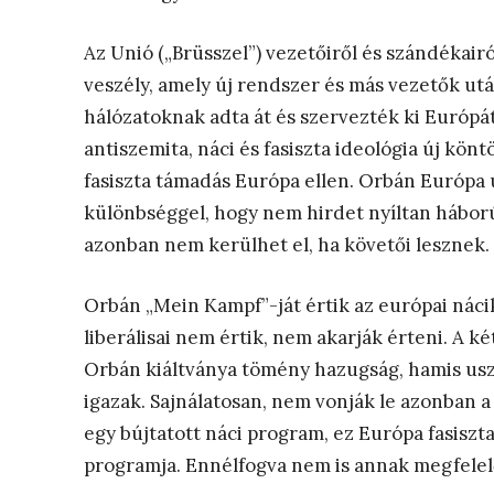
Az Unió („Brüsszel”) vezetőiről és szándékair
veszély, amely új rendszer és más vezetők utá
hálózatoknak adta át és szervezték ki Európá
antiszemita, náci és fasiszta ideológia új könt
fasiszta támadás Európa ellen. Orbán Európa új
különbséggel, hogy nem hirdet nyíltan háború
azonban nem kerülhet el, ha követői lesznek.
Orbán „Mein Kampf”-ját értik az európai nácik
liberálisai nem értik, nem akarják érteni. A ké
Orbán kiáltványa tömény hazugság, hamis usz
igazak. Sajnálatosan, nem vonják le azonban a
egy bújtatott náci program, ez Európa fasisz
programja. Ennélfogva nem is annak megfelel