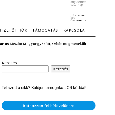
augusztus9,
vasárnap
Jelentkezzen
be /
Csatlakozzon
FIZETŐI FIÓK
TÁMOGATÁS
KAPCSOLAT
artus László: Magyar győzött, Orbán megmenekült
Keresés
Keresés
Tetszett a cikk? Küldjön támogatást QR kóddal!
Iratkozzon fel hírlevelünkre