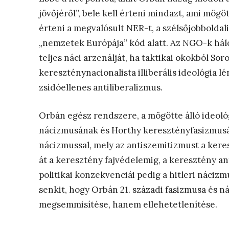
jövőjéről”, bele kell érteni mindazt, ami mögö
érteni a megvalósult NER-t, a szélsőjobboldali 
„nemzetek Európája” kód alatt. Az NGO-k háló
teljes náci arzenálját, ha taktikai okokból Sor
kereszténynacionalista illiberális ideológia l
zsidóellenes antiliberalizmus.
Orbán egész rendszere, a mögötte álló ideoló
nácizmusának és Horthy keresztényfasizmusá
nácizmussal, mely az antiszemitizmust a kere
át a keresztény fajvédelemig, a keresztény an
politikai konzekvenciái pedig a hitleri náci
senkit, hogy Orbán 21. századi fasizmusa és 
megsemmisítése, hanem ellehetetlenítése.