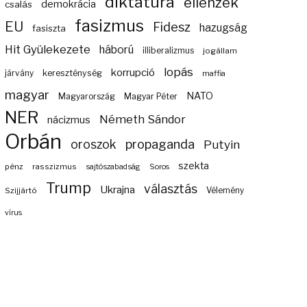
diktatúra
ellenzék
demokrácia
csalás
fasizmus
EU
Fidesz
hazugság
fasiszta
Hit Gyülekezete
háború
illiberalizmus
jogállam
lopás
korrupció
járvány
kereszténység
maffia
magyar
NATO
Magyarország
Magyar Péter
NER
Németh Sándor
nácizmus
Orbán
propaganda
oroszok
Putyin
szekta
pénz
rasszizmus
sajtószabadság
Soros
Trump
választás
Ukrajna
Szijjártó
Vélemény
vírus