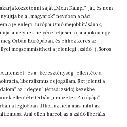
akarja közzétenni saját „Mein Kampf”-ját, és nem
 nyújtja be a „magyarok” nevében a náci
 nem a jelenlegi Európai Unió mejobbításának,
ja, amelynek helyére teljesen új alapokon egy
ti meg Orbán Európában, és ehhez keres az
lyel megsemmisítheti a jelenlegi „zsidó” („Soros
 A „nemzet” és a „kereszténység” ellentéte a
okrácia, liberalizmus és jogállam. Ezt jelenti a
odalom” az „idegen” (értsd: zsidó) kezekbe
 Ennek ellentéte Orbán „nemzetek Európája”
bán a legjobban titkol, az nem más, mint az
tizmusa. Ami ellen harcol, az a zsidó liberális