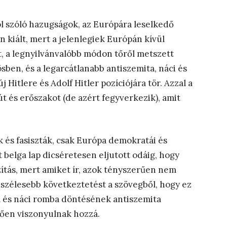
ól szóló hazugságok, az Európára leselkedő
n kiált, mert a jelenlegiek Európán kívül
t, a legnyilvánvalóbb módon tőről metszett
ösben, és a legarcátlanabb antiszemita, náci és
 Hitlere és Adolf Hitler pozíciójára tör. Azzal a
t és erőszakot (de azért fegyverkezik), amit
 és fasiszták, csak Európa demokratái és
t belga lap dicséretesen eljutott odáig, hogy
ítás, mert amiket ír, azok tényszerűen nem
 szélesebb következtetést a szövegből, hogy ez
ta és náci romba döntésének antiszemita
ően viszonyulnak hozzá.