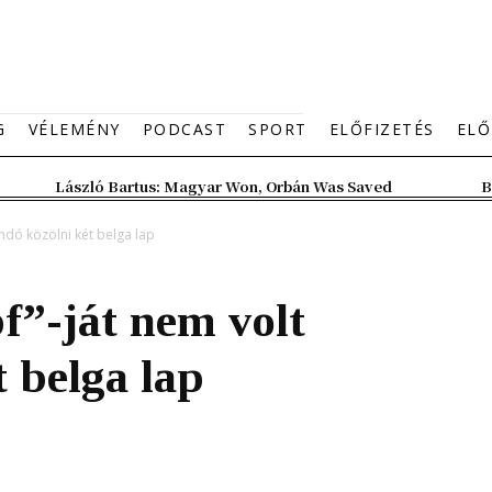
G
VÉLEMÉNY
PODCAST
SPORT
ELŐFIZETÉS
ELŐ
László Bartus: Magyar Won, Orbán Was Saved
B
ndó közölni két belga lap
”-ját nem volt
 belga lap