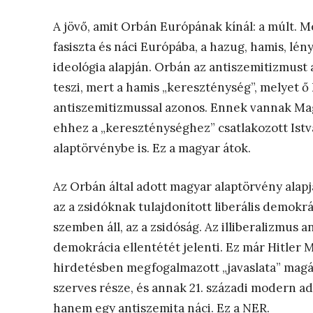
A jövő, amit Orbán Európának kínál: a múlt. M
fasiszta és náci Európába, a hazug, hamis, lé
ideológia alapján. Orbán az antiszemitizmust
teszi, mert a hamis „kereszténység”, melyet ő
antiszemitizmussal azonos. Ennek vannak M
ehhez a „kereszténységhez” csatlakozott István
alaptörvénybe is. Ez a magyar átok.
Az Orbán által adott magyar alaptörvény alapja
az a zsidóknak tulajdonított liberális demokrá
szemben áll, az a zsidóság. Az illiberalizmus 
demokrácia ellentétét jelenti. Ez már Hitler 
hirdetésben megfogalmazott „javaslata” magáb
szerves része, és annak 21. századi modern ad
hanem egy antiszemita náci. Ez a NER.