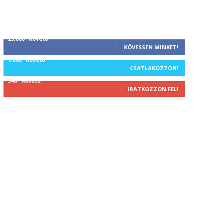
25,000
Követő
KÖVESSEN MINKET!
1,000
Követő
CSATLAKOZZON!
340
Követő
IRATKOZZON FEL!