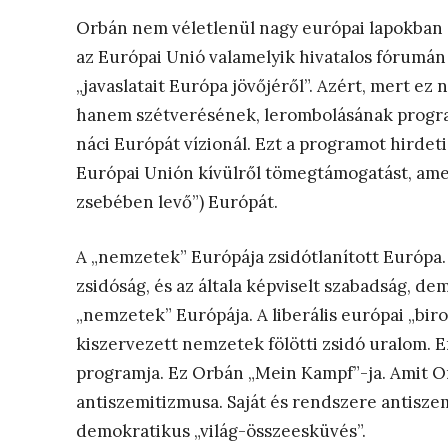
Orbán nem véletlenül nagy európai lapokban 
az Európai Unió valamelyik hivatalos fórumán
„javaslatait Európa jövőjéről”. Azért, mert ez
hanem szétverésének, lerombolásának program
náci Európát vízionál. Ezt a programot hirde
Európai Unión kívülről tömegtámogatást, amel
zsebében levő”) Európát.
A „nemzetek” Európája zsidótlanított Európa.
zsidóság, és az általa képviselt szabadság, dem
„nemzetek” Európája. A liberális európai „bir
kiszervezett nemzetek fölötti zsidó uralom.
programja. Ez Orbán „Mein Kampf”-ja. Amit Or
antiszemitizmusa. Saját és rendszere antiszemi
demokratikus „világ-összeesküvés”.