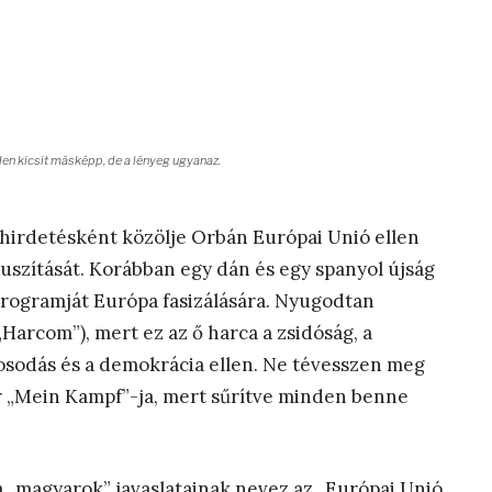
en kicsit másképp, de a lényeg ugyanaz.
tt hirdetésként közölje Orbán Európai Unió ellen
 uszítását. Korábban egy dán és egy spanyol újság
rogramját Európa fasizálására. Nyugodtan
arcom”), mert ez az ő harca a zsidóság, a
ágosodás és a demokrácia ellen. Ne tévesszen meg
er „Mein Kampf”-ja, mert sűrítve minden benne
 „magyarok” javaslatainak nevez az „Európai Unió