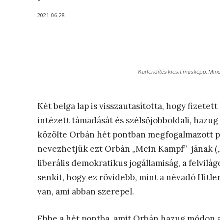
-
2021-06-28
Karlendítés kicsit másképp. Mind
Két belga lap is visszautasította, hogy fizete
intézett támadását és szélsőjobboldali, hazug
közölte Orbán hét pontban megfogalmazott p
nevezhetjük ezt Orbán „Mein Kampf”-jának („H
liberális demokratikus jogállamiság, a felvil
senkit, hogy ez rövidebb, mint a névadó Hitl
van, ami abban szerepel.
Ebbe a hét pontba, amit Orbán hazug módon a