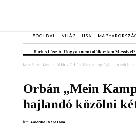
FŐOLDAL
VILÁG
USA
MAGYARORSZÁ
Bartus László: Hogyan nem találkoztam Messivel?
Kezdőlap
Kiemelt fő hír
Orbán "Mein Kampf"-ját nem volt hajla
Kiemelt fő hír
Magyarország
Orbán „Mein Kampf
hajlandó közölni két
Írta:
Amerikai Népszava