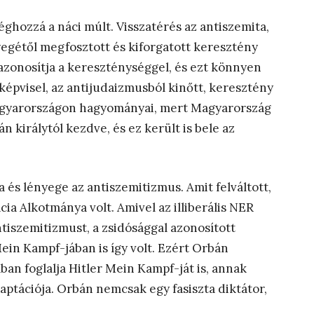
éghozzá a náci múlt. Visszatérés az antiszemita,
nyegétől megfosztott és kiforgatott keresztény
 azonosítja a kereszténységgel, és ezt könnyen
 képvisel, az antijudaizmusból kinőtt, keresztény
agyarországon hagyományai, mert Magyarország
 királytól kezdve, és ez került is bele az
 és lényege az antiszemitizmus. Amit felváltott,
cia Alkotmánya volt. Amivel az illiberális NER
antiszemitizmust, a zsidósággal azonosított
Mein Kampf-jában is így volt. Ezért Orbán
an foglalja Hitler Mein Kampf-ját is, annak
aptációja. Orbán nemcsak egy fasiszta diktátor,