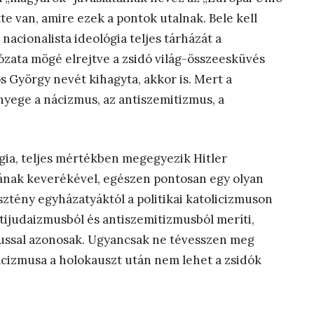
tte van, amire ezek a pontok utalnak. Bele kell
nacionalista ideológia teljes tárházát a
zata mögé elrejtve a zsidó világ-összeesküvés
os György nevét kihagyta, akkor is. Mert a
ényege a nácizmus, az antiszemitizmus, a
gia, teljes mértékben megegyezik Hitler
nak keverékével, egészen pontosan egy olyan
sztény egyházatyáktól a politikai katolicizmuson
tijudaizmusból és antiszemitizmusból meríti,
zmussal azonosak. Ugyancsak ne tévesszen meg
nácizmusa a holokauszt után nem lehet a zsidók