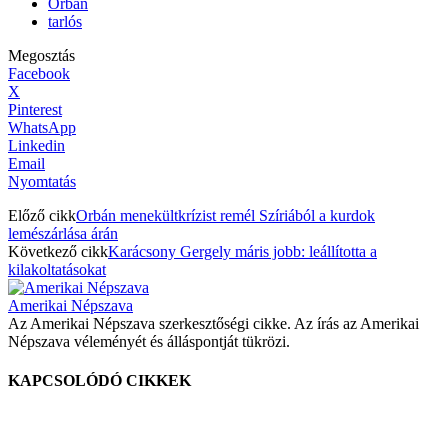
Orbán
tarlós
Megosztás
Facebook
X
Pinterest
WhatsApp
Linkedin
Email
Nyomtatás
Előző cikk
Orbán menekültkrízist remél Szíriából a kurdok
lemészárlása árán
Következő cikk
Karácsony Gergely máris jobb: leállította a
kilakoltatásokat
Amerikai Népszava
Az Amerikai Népszava szerkesztőségi cikke. Az írás az Amerikai
Népszava véleményét és álláspontját tükrözi.
KAPCSOLÓDÓ CIKKEK