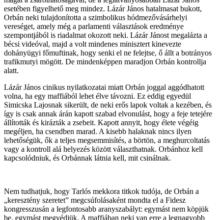
esetében figyelhető meg mindez. Lázár János hatalmasat bukott,
Orbán neki tulajdonította a szimbolikus hódmezővásárhelyi
vereséget, amely még a parlamenti választások eredménye
szempontjából is riadalmat okozott neki. Lázár Jánost megalázta a
bécsi videóval, majd a volt mindenes minisztert kinevezte
dohányügyi főmuftinak, hogy senki el ne felejtse, ő állt a botrányos
trafikmutyi mögött. De mindenképpen maradjon Orbán kontrollja
alatt.
Lázár János cinikus nyilatkozatai miatt Orbán joggal aggódhatott
volna, ha egy maffiából lehet élve távozni. Ez eddig egyedül
Simicska Lajosnak sikerült, de neki erős lapok voltak a kezében, és
így is csak annak árán kapott szabad elvonulást, hogy a feje tetejére
állították és kirázták a zsebeit. Kapott annyit, hogy élete végéig
megéljen, ha csendben marad. A kisebb halaknak nincs ilyen
lehetőségük, ők a teljes megsemmisítés, a börtön, a meghurcoltatás
vagy a kontroll alá helyezés között választhatnak. Orbánhoz kell
kapcsolódniuk, és Orbánnak látnia kell, mit csinálnak.
Nem tudhatjuk, hogy Tarlós mekkora titkok tudója, de Orbán a
„keresztény szeretet” megcsúfolásaként mondta el a Fidesz
kongresszusán a legfontosabb aranyszabályt: egymást nem köpjük
be, egymást megvédjük. A maffiában neki van erre a legnagyobb