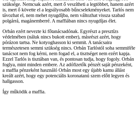
szüksége. Nemcsak azért, mert ő veszítheti a legtöbbet, hanem azért
is, mert ő követte el a legsúlyosabb bűncselekményeket. Tarlós nem
távozhat el, nem mehet nyugdíjba, nem változhat vissza szabad
polgárrá, magánemberré. A maffiában nincs nyugdíjas élet.
Orbán ezért nevezte ki főtanácsadónak. Egyrészt a presztízs
védelmében (náluk nincs bukott ember), másrészt azért, hogy
pórázon tartsa. Ne kotyoghasson ki semmit. A tanácsaira
természetesen semmi szükség nincs. Orbán Tarlóstól soha semmiféle
tanácsot nem fog kérni, nem fogad el, a tisztséget nem ezért kapja.
Ezzel Tarlós is tisztában van, és pontosan tudja, hogy fogoly. Orbán
foglya, mint minden embere. Az adófizetők pénzét saját pénzeként,
a maffia pénzeként használó Orbán most egy újabb kamu állást
kreált azért, hogy egy potenciális koronatanú szem előtt legyen és
hallgasson.
Így működik a maffia.