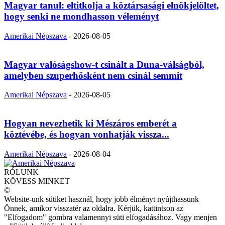
Magyar tanul: eltitkolja a köztársasági elnökjelöltet,
hogy senki ne mondhasson véleményt
Amerikai Népszava
-
2026-08-05
Magyar valóságshow-t csinált a Duna-válságból,
amelyben szuperhősként nem csinál semmit
Amerikai Népszava
-
2026-08-05
Hogyan nevezhetik ki Mészáros emberét a
köztévébe, és hogyan vonhatják vissza...
Amerikai Népszava
-
2026-08-04
RÓLUNK
KÖVESS MINKET
©
Website-unk sütiket használ, hogy jobb élményt nyújthassunk
Önnek, amikor visszatér az oldalra. Kérjük, kattintson az
"Elfogadom" gombra valamennyi süti elfogadásához. Vagy menjen