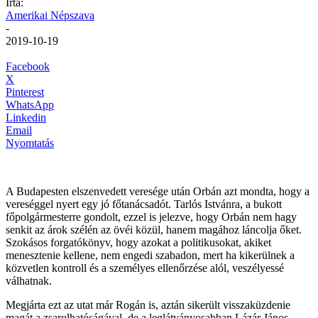
Írta:
Amerikai Népszava
-
2019-10-19
Facebook
X
Pinterest
WhatsApp
Linkedin
Email
Nyomtatás
A Budapesten elszenvedett veresége után Orbán azt mondta, hogy a
vereséggel nyert egy jó főtanácsadót. Tarlós Istvánra, a bukott
főpolgármesterre gondolt, ezzel is jelezve, hogy Orbán nem hagy
senkit az árok szélén az övéi közül, hanem magához láncolja őket.
Szokásos forgatókönyv, hogy azokat a politikusokat, akiket
menesztenie kellene, nem engedi szabadon, mert ha kikerülnek a
közvetlen kontroll és a személyes ellenőrzése alól, veszélyessé
válhatnak.
Megjárta ezt az utat már Rogán is, aztán sikerült visszaküzdenie
magát a zsarolhatóságával, de a leglátványosabban Lázár János