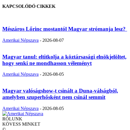
KAPCSOLÓDÓ CIKKEK
Mészáros Lőrinc mostantól Magyar strómanja lesz?
Amerikai Népszava
-
2026-08-07
Magyar tanul: eltitkolja a köztársasági elnökjelöltet,
hogy senki ne mondhasson véleményt
Amerikai Népszava
-
2026-08-05
Magyar valóságshow-t csinált a Duna-válságból,
amelyben szuperhősként nem csinál semmit
Amerikai Népszava
-
2026-08-05
RÓLUNK
KÖVESS MINKET
©