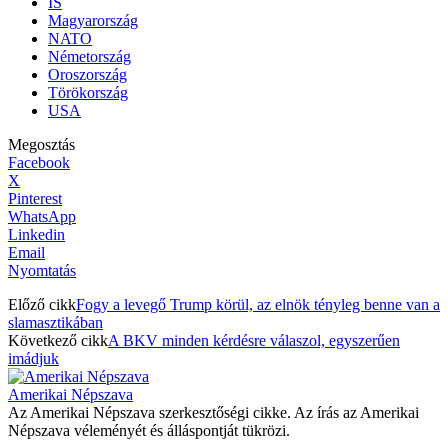
IS
Magyarország
NATO
Németország
Oroszország
Törökország
USA
Megosztás
Facebook
X
Pinterest
WhatsApp
Linkedin
Email
Nyomtatás
Előző cikk
Fogy a levegő Trump körül, az elnök tényleg benne van a
slamasztikában
Következő cikk
A BKV minden kérdésre válaszol, egyszerűen
imádjuk
Amerikai Népszava
Az Amerikai Népszava szerkesztőségi cikke. Az írás az Amerikai
Népszava véleményét és álláspontját tükrözi.