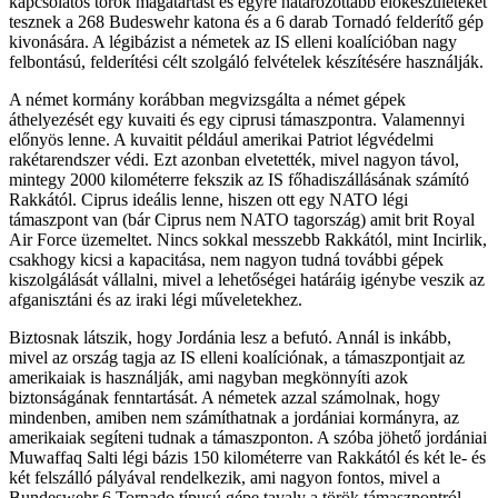
kapcsolatos török magatartást és egyre határozottabb előkészületeket
tesznek a 268 Budeswehr katona és a 6 darab Tornadó felderítő gép
kivonására. A légibázist a németek az IS elleni koalícióban nagy
felbontású, felderítési célt szolgáló felvételek készítésére használják.
A német kormány korábban megvizsgálta a német gépek
áthelyezését egy kuvaiti és egy ciprusi támaszpontra. Valamennyi
előnyös lenne. A kuvaitit például amerikai Patriot légvédelmi
rakétarendszer védi. Ezt azonban elvetették, mivel nagyon távol,
mintegy 2000 kilométerre fekszik az IS főhadiszállásának számító
Rakkától. Ciprus ideális lenne, hiszen ott egy NATO légi
támaszpont van (bár Ciprus nem NATO tagország) amit brit Royal
Air Force üzemeltet. Nincs sokkal messzebb Rakkától, mint Incirlik,
csakhogy kicsi a kapacitása, nem nagyon tudná további gépek
kiszolgálását vállalni, mivel a lehetőségei határáig igénybe veszik az
afganisztáni és az iraki légi műveletekhez.
Biztosnak látszik, hogy Jordánia lesz a befutó. Annál is inkább,
mivel az ország tagja az IS elleni koalíciónak, a támaszpontjait az
amerikaiak is használják, ami nagyban megkönnyíti azok
biztonságának fenntartását. A németek azzal számolnak, hogy
mindenben, amiben nem számíthatnak a jordániai kormányra, az
amerikaiak segíteni tudnak a támaszponton. A szóba jöhető jordániai
Muwaffaq Salti légi bázis 150 kilométerre van Rakkától és két le- és
két felszálló pályával rendelkezik, ami nagyon fontos, mivel a
Bundeswehr 6 Tornado típusú gépe tavaly a török támaszpontról