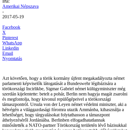
Írta:
Amerikai Népszava
-
2017-05-19
Facebook
X
Pinterest
WhatsApp
Linkedin
Email
Nyomtatás
Azt követően, hogy a török kormány újfent megakadályozta német
parlamenti képviselők látogatását a Bundeswehr légibázisára a
törökországi Incirlikbe, Sigmar Gabriel német külügyminiszter még
szerdán kijelentette: betelt a pohár, Berlin nem hagyja magát zsarolni
és megfontolja, hogy kivonul repülőgépeivel a törökországi
támaszpontról. Ursula von der Leyen német védelmi miniszter, aki a
hétvégén a világgazdasági fóromra utazik Ammánba, kihasználja a
lehetőséget, hogy tárgyalásokat folytathasson a támaszpont
áthelyezéséről Jordániába. Berlinben elfogad
hatatlannak
minősítették a NATO-partner Törökország területén lévő bázisukkal