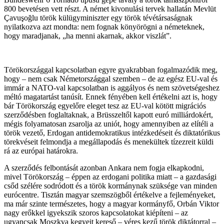
800 bevetésen vett részt. A német kivonulási tervek hallatán Mevlüt
Çavuşoğlu török külügyminiszter egy török tévétársaságnak
nyilatkozva azt mondta: nem fognak könyörögni a németeknek,
hogy maradjanak, „ha menni akarnak, akkor viszlát”.
Törökországgal kapcsolatban egyre gyakrabban fogalmazódik meg,
hogy – nem csak Németországgal szemben – de az egész EU-val és
immár a NATO-val kapcsolatban is aggályos és nem szövetségeshez
méltó magatartást tanúsít. Ennek fényében kell értékelni azt is, hogy
bár Törökország egyelőre eleget tesz az EU-val kötött migrációs
szerződésben foglaltaknak, a Brüsszeltől kapott euró milliárdokért,
mégis folyamatosan zsarolja az uniót, hogy amennyiben az elítéli a
török vezető, Erdogan antidemokratikus intézkedéseit és diktatórikus
törekvéseit felmondja a megállapodás és menekültek tízezreit küldi
rá az európai határokra.
A szerződés felbontását azonban Ankara nem fogja elkapkodni,
mivel Törökország – éppen az erdogani politika miatt – a gazdasági
csőd szélére sodródott és a török kormánynak szüksége van minden
eurócentre. Tisztán magyar szemszögből értékelve a fejleményeket,
ma már szinte természetes, hogy a magyar kormányfő, Orbán Viktor
nagy erőkkel igyekszik szoros kapcsolatokat kiépíteni – az
ugyancsak Moszkva kegyeit kereső – véres kezű török diktátorral –