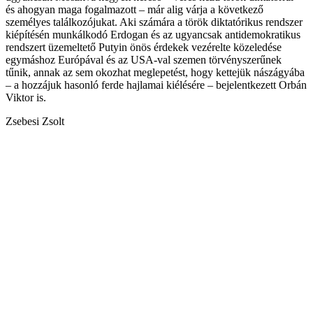
és ahogyan maga fogalmazott – már alig várja a következő
személyes találkozójukat. Aki számára a török diktatórikus rendszer
kiépítésén munkálkodó Erdogan és az ugyancsak antidemokratikus
rendszert üzemeltető Putyin önös érdekek vezérelte közeledése
egymáshoz Európával és az USA-val szemen törvényszerűnek
tűnik, annak az sem okozhat meglepetést, hogy kettejük nászágyába
– a hozzájuk hasonló ferde hajlamai kiélésére – bejelentkezett Orbán
Viktor is.
Zsebesi Zsolt