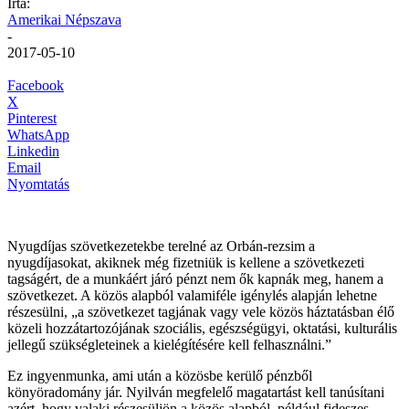
Írta:
Amerikai Népszava
-
2017-05-10
Facebook
X
Pinterest
WhatsApp
Linkedin
Email
Nyomtatás
Nyugdíjas szövetkezetekbe terelné az Orbán-rezsim a
nyugdíjasokat, akiknek még fizetniük is kellene a szövetkezeti
tagságért, de a munkáért járó pénzt nem ők kapnák meg, hanem a
szövetkezet. A közös alapból valamiféle igénylés alapján lehetne
részesülni, „a szövetkezet tagjának vagy vele közös háztatásban élő
közeli hozzátartozójának szociális, egészségügyi, oktatási, kulturális
jellegű szükségleteinek a kielégítésére kell felhasználni.”
Ez ingyenmunka, ami után a közösbe kerülő pénzből
könyöradomány jár. Nyilván megfelelő magatartást kell tanúsítani
azért, hogy valaki részesüljön a közös alapból, például fideszes