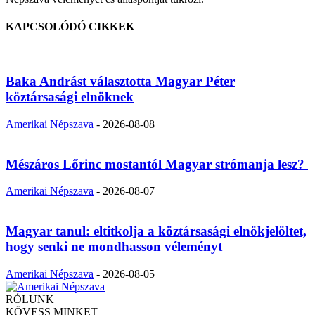
KAPCSOLÓDÓ CIKKEK
Baka Andrást választotta Magyar Péter
köztársasági elnöknek
Amerikai Népszava
-
2026-08-08
Mészáros Lőrinc mostantól Magyar strómanja lesz?
Amerikai Népszava
-
2026-08-07
Magyar tanul: eltitkolja a köztársasági elnökjelöltet,
hogy senki ne mondhasson véleményt
Amerikai Népszava
-
2026-08-05
RÓLUNK
KÖVESS MINKET