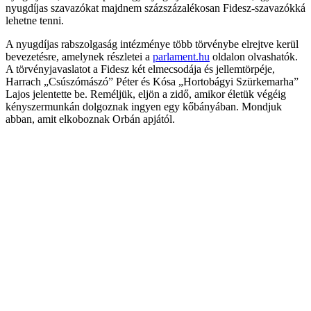
nyugdíjas szavazókat majdnem százszázalékosan Fidesz-szavazókká
lehetne tenni.
A nyugdíjas rabszolgaság intézménye több törvénybe elrejtve kerül
bevezetésre, amelynek részletei a
parlament.hu
oldalon olvashatók.
A törvényjavaslatot a Fidesz két elmecsodája és jellemtörpéje,
Harrach „Csúszómászó” Péter és Kósa „Hortobágyi Szürkemarha”
Lajos jelentette be. Reméljük, eljön a zidő, amikor életük végéig
kényszermunkán dolgoznak ingyen egy kőbányában. Mondjuk
abban, amit elkoboznak Orbán apjától.