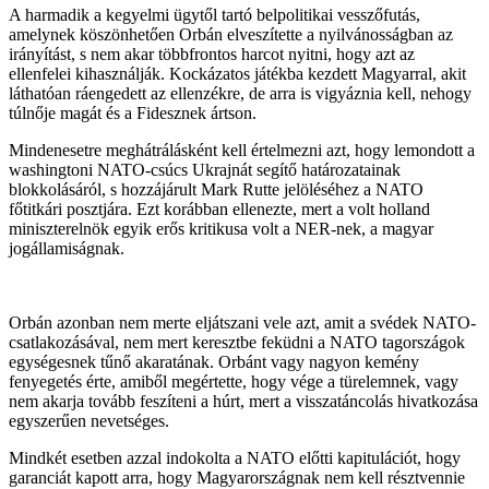
A harmadik a kegyelmi ügytől tartó belpolitikai vesszőfutás,
amelynek köszönhetően Orbán elveszítette a nyilvánosságban az
irányítást, s nem akar többfrontos harcot nyitni, hogy azt az
ellenfelei kihasználják. Kockázatos játékba kezdett Magyarral, akit
láthatóan ráengedett az ellenzékre, de arra is vigyáznia kell, nehogy
túlnője magát és a Fidesznek ártson.
Mindenesetre meghátrálásként kell értelmezni azt, hogy lemondott a
washingtoni NATO-csúcs Ukrajnát segítő határozatainak
blokkolásáról, s hozzájárult Mark Rutte jelöléséhez a NATO
főtitkári posztjára. Ezt korábban ellenezte, mert a volt holland
miniszterelnök egyik erős kritikusa volt a NER-nek, a magyar
jogállamiságnak.
Orbán azonban nem merte eljátszani vele azt, amit a svédek NATO-
csatlakozásával, nem mert keresztbe feküdni a NATO tagországok
egységesnek tűnő akaratának. Orbánt vagy nagyon kemény
fenyegetés érte, amiből megértette, hogy vége a türelemnek, vagy
nem akarja tovább feszíteni a húrt, mert a visszatáncolás hivatkozása
egyszerűen nevetséges.
Mindkét esetben azzal indokolta a NATO előtti kapitulációt, hogy
garanciát kapott arra, hogy Magyarországnak nem kell résztvennie