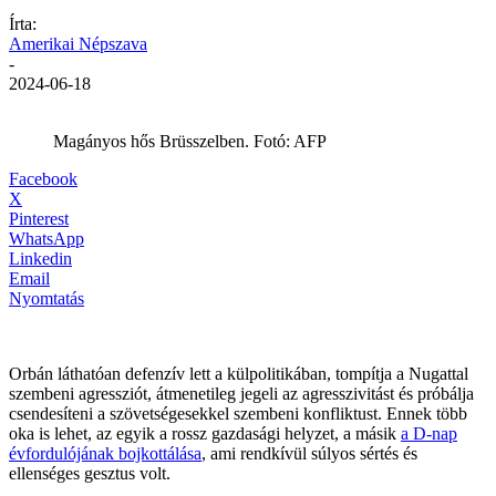
Írta:
Amerikai Népszava
-
2024-06-18
Magányos hős Brüsszelben. Fotó: AFP
Facebook
X
Pinterest
WhatsApp
Linkedin
Email
Nyomtatás
Orbán láthatóan defenzív lett a külpolitikában, tompítja a Nugattal
szembeni agressziót, átmenetileg jegeli az agresszivitást és próbálja
csendesíteni a szövetségesekkel szembeni konfliktust. Ennek több
oka is lehet, az egyik a rossz gazdasági helyzet, a másik
a D-nap
évfordulójának bojkottálása
, ami rendkívül súlyos sértés és
ellenséges gesztus volt.