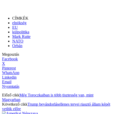
CÍMKÉK
elnökség
EU
külpolitika
Mark Rutte
NATO
Orbán
Megosztás
Facebook
X
Pinterest
WhatsApp
Linkedin
Email
Nyomtatás
Előző cikk
Még Toroczkaiban is több tisztesség van, mint
Magyarban
Következő cikk
Trump bevándorlásellenes tervei riasztó állam képét
vetítik előre