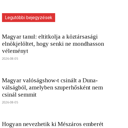
Legutóbbi bejegyzések
Magyar tanul: eltitkolja a köztársasági
elnökjelöltet, hogy senki ne mondhasson
véleményt
2026-08-05
Magyar valóságshow-t csinált a Duna-
válságból, amelyben szuperhősként nem
csinál semmit
2026-08-05
Hogyan nevezhetik ki Mészáros emberét