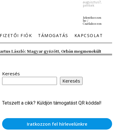
augusztus7,
péntek
Jelentkezzen
be /
Csatlakozzon
FIZETŐI FIÓK
TÁMOGATÁS
KAPCSOLAT
artus László: Magyar győzött, Orbán megmenekült
Keresés
Keresés
Tetszett a cikk? Küldjön támogatást QR kóddal!
Iratkozzon fel hírlevelünkre