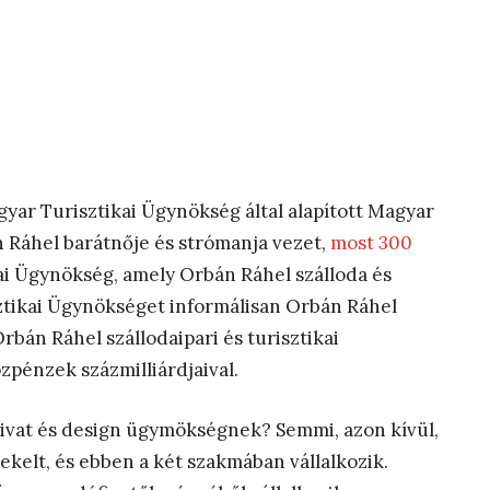
gyar Turisztikai Ügynökség által alapított Magyar
Ráhel barátnője és strómanja vezet,
most 300
i Ügynökség, amely Orbán Ráhel szálloda és
sztikai Ügynökséget informálisan Orbán Ráhel
rbán Ráhel szállodaipari és turisztikai
zpénzek százmilliárdjaival.
divat és design ügymökségnek? Semmi, azon kívül,
elt, és ebben a két szakmában vállalkozik.