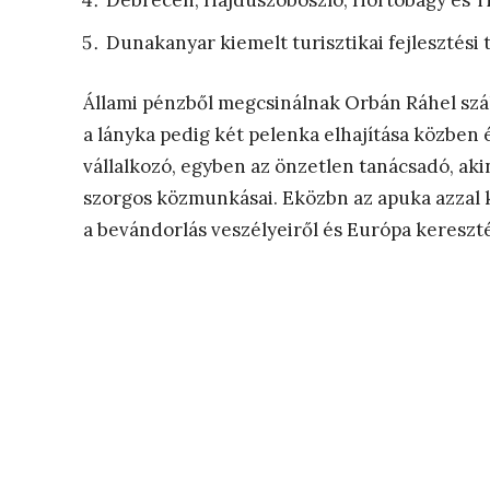
Debrecen, Hajdúszoboszló, Hortobágy és Tisz
Dunakanyar kiemelt turisztikai fejlesztési 
Állami pénzből megcsinálnak Orbán Ráhel száll
a lányka pedig két pelenka elhajítása közben é
vállalkozó, egyben az önzetlen tanácsadó, ak
szorgos közmunkásai. Eközbn az apuka azzal k
a bevándorlás veszélyeiről és Európa keresztén