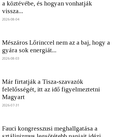
a köztévébe, és hogyan vonhatják
vissza...
2026-08-04
Mészáros Lőrinccel nem az a baj, hogy a
gyára sok energiát...
2026-08-03
Már firtatják a Tisza-szavazók
felelősségét, itt az idő figyelmeztetni
Magyart
2026-07-31
Fauci kongresszusi meghallgatása a
sztálinizmus legsötétebb napjait idézi