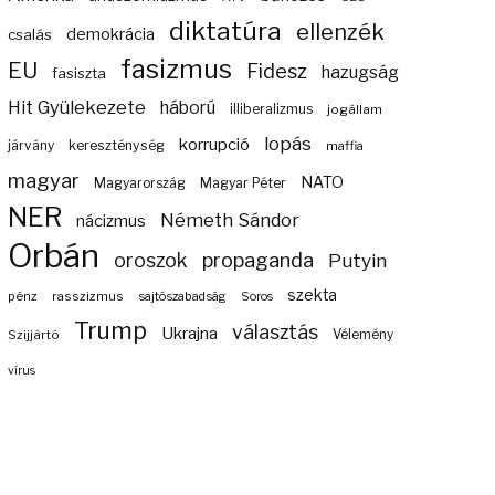
diktatúra
ellenzék
demokrácia
csalás
fasizmus
EU
Fidesz
hazugság
fasiszta
Hit Gyülekezete
háború
illiberalizmus
jogállam
lopás
korrupció
járvány
kereszténység
maffia
magyar
NATO
Magyarország
Magyar Péter
NER
Németh Sándor
nácizmus
Orbán
propaganda
oroszok
Putyin
szekta
pénz
rasszizmus
sajtószabadság
Soros
Trump
választás
Ukrajna
Szijjártó
Vélemény
vírus