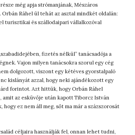
y része még apja strómanjának, Mészáros
 Orbán Ráhel ül tehát az asztal mindkét oldalán:
 turisztikai és szállodaipari vállalkozóval
szabadidejében, fizetés nélkül” tanácsadója a
égnek. Vajon milyen tanácsokra szorul egy cég
em dolgozott, viszont egy kétéves gyorstalpaló
nc kislányát azzal, hogy neki ajándékozott egy
liárd forintot. Azt hittük, hogy Orbán Ráhel
, amit az esküvője után kapott Tiborcz István
 hogy ez nem áll meg, sőt ma már a százszorosát
család céljaira használják fel, onnan lehet tudni,