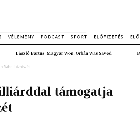
G
VÉLEMÉNY
PODCAST
SPORT
ELŐFIZETÉS
ELŐ
László Bartus: Magyar Won, Orbán Was Saved
B
n Ráhel bizniszét
lliárddal támogatja
zét