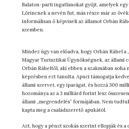
Balaton-parti ingatlanokat gyűjt, amelyek eg
Lőrincnek a nevén fut, más része már az övék.
informálisan ő képviseli az államot Orbán Ráhel
szemben.
Mindez úgy van előadva, hogy Orbán Ráhel a „
Magyar Turisztikai Ügynökségnek, az állami c
Orbán Ráheltől, aki ebben a szakmában soha n
képzésben ezt tanulta. Apuci támogatja kedve
állami szervet, egy iparágat, és hozzá 300 mil
hozománya az a 3 milliárd forint lesz összesen
állami „megrendelés” formájában. Nem tudtuk,
kapta meg a családszerető apukától.
Azt, hogy a pénzt szokás szerint ellopják és a 