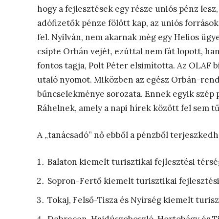
hogy a fejlesztések egy része uniós pénz lesz
adófizetők pénze fölött kap, az uniós forrás
fel. Nyilván, nem akarnak még egy Helios ügye
csípte Orbán vejét, ezúttal nem fát lopott, h
fontos tagja, Polt Péter elsimította. Az OLAF
utaló nyomot. Miközben az egész Orbán-rend
bűncselekménye sorozata. Ennek egyik szép p
Ráhelnek, amely a napi hírek között fel sem t
A „tanácsadó” nő ebből a pénzből terjeszkedh
Balaton kiemelt turisztikai fejlesztési térsé
Sopron-Fertő kiemelt turisztikai fejlesztési
Tokaj, Felső-Tisza és Nyírség kiemelt turiszt