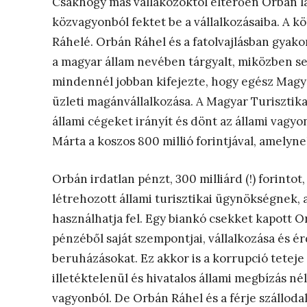
Csakhogy más vállakozóktól eltérően Orbán lá
közvagyonból fektet be a vállalkozásaiba. A kö
Ráhelé. Orbán Ráhel és a fatolvajlásban gyako
a magyar állam nevében tárgyalt, miközben se
mindennél jobban kifejezte, hogy egész Magy
üzleti magánvállalkozása. A Magyar Turiszti
állami cégeket irányít és dönt az állami vagyo
Márta a koszos 800 millió forintjával, amelyn
Orbán irdatlan pénzt, 300 milliárd (!) forintot
létrehozott állami turisztikai ügynökségnek, 
használhatja fel. Egy biankó csekket kapott O
pénzéből saját szempontjai, vállalkozása és ér
beruházásokat. Ez akkor is a korrupció teteje 
illetéktelenül és hivatalos állami megbízás né
vagyonból. De Orbán Ráhel és a férje szálloda