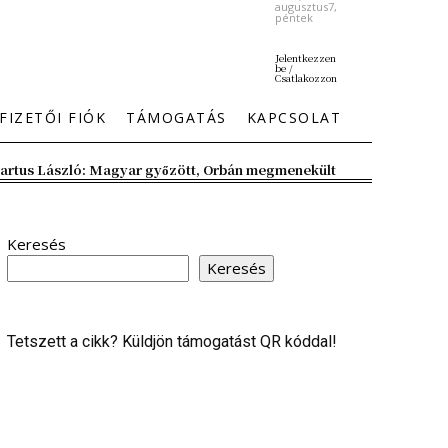
augusztus7,
péntek
Jelentkezzen
be /
Csatlakozzon
FIZETŐI FIÓK
TÁMOGATÁS
KAPCSOLAT
artus László: Magyar győzött, Orbán megmenekült
Keresés
Keresés
Tetszett a cikk? Küldjön támogatást QR kóddal!