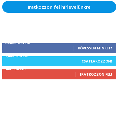
Iratkozzon fel hírlevelünkre
25,000
Követő
KÖVESSEN MINKET!
1,000
Követő
CSATLAKOZZON!
340
Követő
IRATKOZZON FEL!