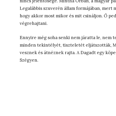
nincs jelentősége. Mintha Orbán, a magyar p
Legalábbis szuverén állam formájában, mert
hogy akkor most mikor és mit csináljon. Ő ped
végrehajtani.
Ennyire még soha senki nem járatta le, nem 
minden tekintélyét, tiszteletét eljátszották
vesznek és átnéznek rajta. A Dagadt egy köped
Szégyen.