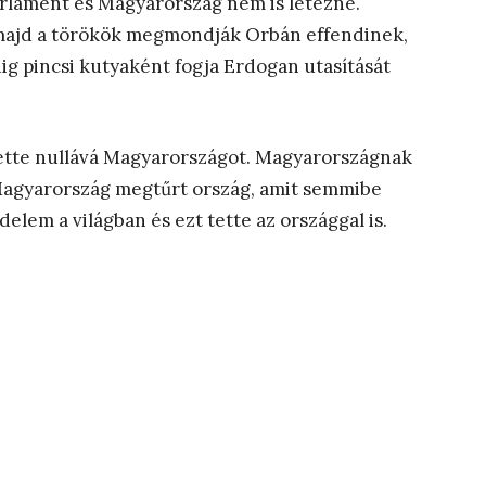
arlament és Magyarország nem is létezne.
 majd a törökök megmondják Orbán effendinek,
ig pincsi kutyaként fogja Erdogan utasítását
tette nullává Magyarországot. Magyarországnak
, Magyarország megtűrt ország, amit semmibe
elem a világban és ezt tette az országgal is.