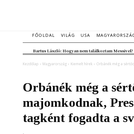
FŐOLDAL
VILÁG
USA
MAGYARORSZÁ
Bartus László: Hogyan nem találkoztam Messivel?
Kezdőlap
Magyarország
Kiemelt hírek
Orbánék még a sértőd
Magyarország
Kiemelt hírek
Orbánék még a sért
majomkodnak, Pre
tagként fogadta a s