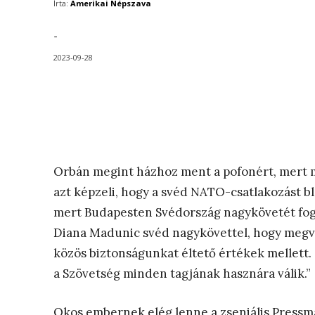
Írta:
Amerikai Népszava
-
2023-09-28
Orbán megint házhoz ment a pofonért, mert m
azt képzeli, hogy a svéd NATO-csatlakozást bl
mert Budapesten Svédország nagykövetét foga
Diana Madunic svéd nagykövettel, hogy megvi
közös biztonságunkat éltető értékek mellett.
a Szövetség minden tagjának hasznára válik.”
Okos embernek elég lenne a zseniális Pressma