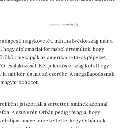
budapesti nagykövetét, mintha Svédország már a
i, hogy diplomáciai forrásból értesültek, hogy
törökök mekapják az amerikai F-16-os gépeket,
-csalakozását. Két jelentős ország kötött egy
 ki mit kér, és mit ad cserébe. A megállapodásnak
a magyar bohócot.
ekként játszották a sértettet, aminek azonnal
efon. A szuverén Orbán pedig rávágja, hogy
vel-díjas, amivel érzékeltette, hogy Orbánnak