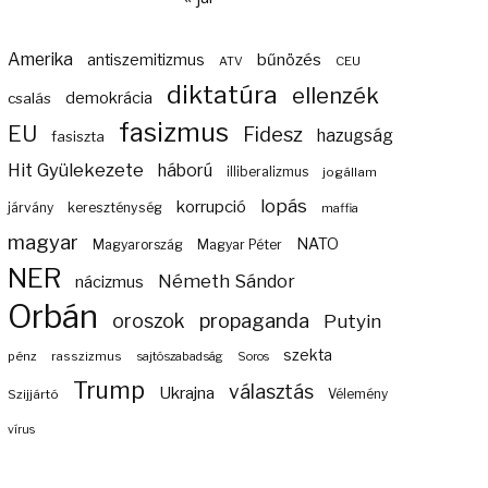
Amerika
bűnözés
antiszemitizmus
ATV
CEU
diktatúra
ellenzék
demokrácia
csalás
fasizmus
EU
Fidesz
hazugság
fasiszta
Hit Gyülekezete
háború
illiberalizmus
jogállam
lopás
korrupció
járvány
kereszténység
maffia
magyar
NATO
Magyarország
Magyar Péter
NER
Németh Sándor
nácizmus
Orbán
propaganda
oroszok
Putyin
szekta
pénz
rasszizmus
sajtószabadság
Soros
Trump
választás
Ukrajna
Szijjártó
Vélemény
vírus