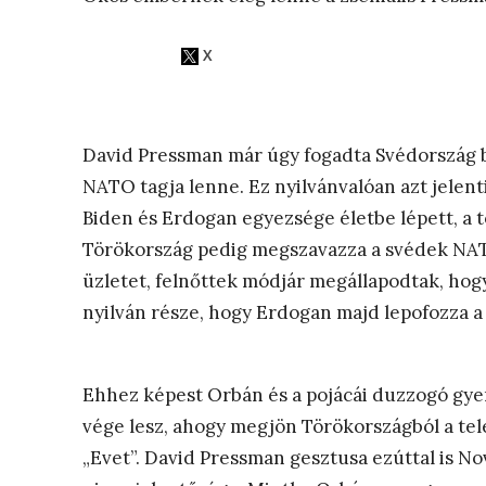
David Pressman már úgy fogadta Svédország 
NATO tagja lenne. Ez nyilvánvalóan azt jelent
Biden és Erdogan egyezsége életbe lépett, a 
Törökország pedig megszavazza a svédek NATO
üzletet, felnőttek módjár megállapodtak, hogy
nyilván része, hogy Erdogan majd lepofozza 
Ehhez képest Orbán és a pojácái duzzogó gyer
vége lesz, ahogy megjön Törökországból a tel
„Evet”. David Pressman gesztusa ezúttal is No