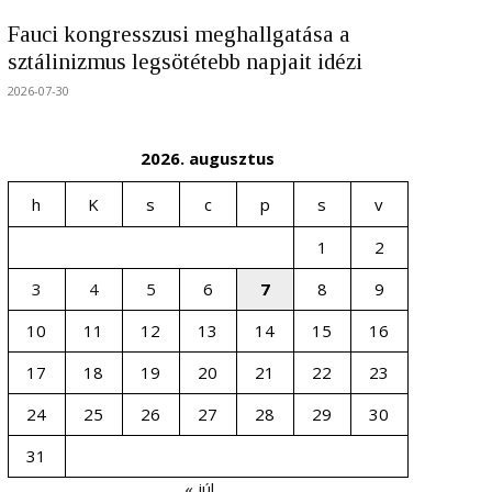
Fauci kongresszusi meghallgatása a
sztálinizmus legsötétebb napjait idézi
2026-07-30
2026. augusztus
h
K
s
c
p
s
v
1
2
3
4
5
6
7
8
9
10
11
12
13
14
15
16
17
18
19
20
21
22
23
24
25
26
27
28
29
30
31
« júl