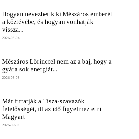
Hogyan nevezhetik ki Mészáros emberét
a köztévébe, és hogyan vonhatják
vissza...
2026-08-04
Mészáros Lőrinccel nem az a baj, hogy a
gyára sok energiát...
2026-08-03
Már firtatják a Tisza-szavazók
felelősségét, itt az idő figyelmeztetni
Magyart
2026-07-31