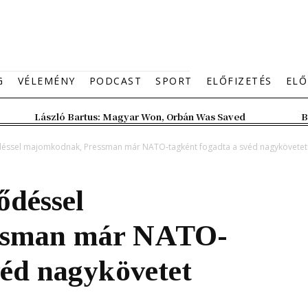
G
VÉLEMÉNY
PODCAST
SPORT
ELŐFIZETÉS
ELŐ
László Bartus: Magyar Won, Orbán Was Saved
B
éssel majomkodnak, Pressman már NATO-tagként fogadta a svéd nagykövetet
ődéssel
ssman már NATO-
véd nagykövetet