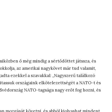
iközben ő még mindig a sértődöttet játssza, és
okkolja, az amerikai nagykövet már tud valamit,
dta ezekkel a szavakkal: „Nagyszerű találkozó
tassuk országaink elkötelezettségét a NATO-t és
 Svédország NATO-tagsága nagy erőt fog hozni, és
n mozgását követni, és abból kiolvashat mindent.