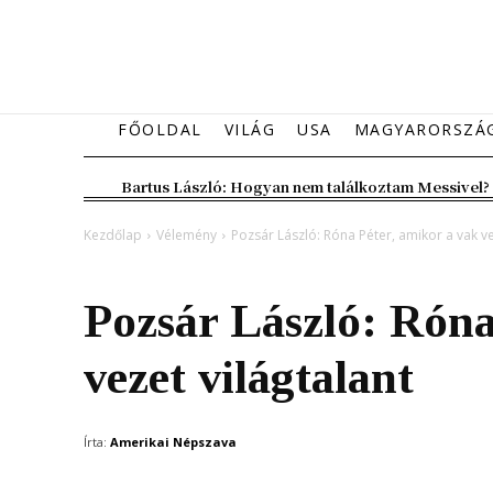
FŐOLDAL
VILÁG
USA
MAGYARORSZÁ
Bartus László: Hogyan nem találkoztam Messivel?
Kezdőlap
Vélemény
Pozsár László: Róna Péter, amikor a vak ve
Vélemény
Pozsár László: Róna
vezet világtalant
Írta:
Amerikai Népszava