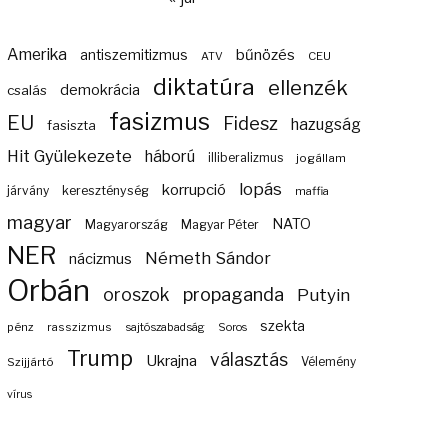
Amerika
bűnözés
antiszemitizmus
ATV
CEU
diktatúra
ellenzék
demokrácia
csalás
fasizmus
EU
Fidesz
hazugság
fasiszta
Hit Gyülekezete
háború
illiberalizmus
jogállam
lopás
korrupció
járvány
kereszténység
maffia
magyar
NATO
Magyarország
Magyar Péter
NER
Németh Sándor
nácizmus
Orbán
propaganda
oroszok
Putyin
szekta
pénz
rasszizmus
sajtószabadság
Soros
Trump
választás
Ukrajna
Szijjártó
Vélemény
vírus