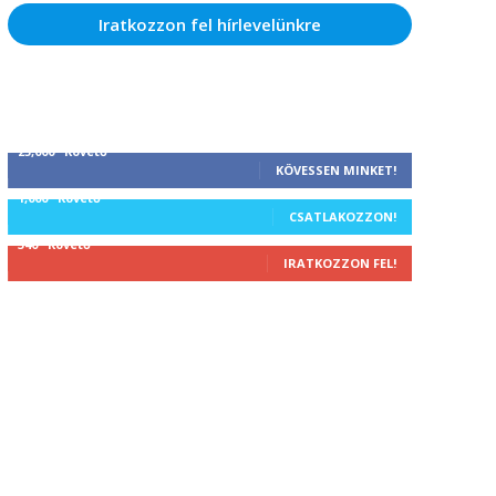
Iratkozzon fel hírlevelünkre
25,000
Követő
KÖVESSEN MINKET!
1,000
Követő
CSATLAKOZZON!
340
Követő
IRATKOZZON FEL!