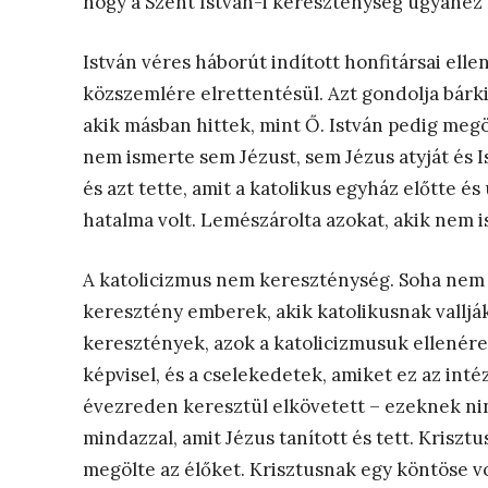
hogy a Szent István-i kereszténység ugyanez a
István véres háborút indított honfitársai ellen
közszemlére elrettentésül. Azt gondolja bárki
akik másban hittek, mint Ő. István pedig megöl
nem ismerte sem Jézust, sem Jézus atyját és Is
és azt tette, amit a katolikus egyház előtte é
hatalma volt. Lemészárolta azokat, akik nem i
A katolicizmus nem kereszténység. Soha nem i
keresztény emberek, akik katolikusnak valljá
keresztények, azok a katolicizmusuk ellenére
képvisel, és a cselekedetek, amiket ez az int
évezreden keresztül elkövetett – ezeknek ni
mindazzal, amit Jézus tanított és tett. Krisztu
megölte az élőket. Krisztusnak egy köntöse v