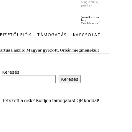
augusztus7,
péntek
Jelentkezzen
be /
Csatlakozzon
FIZETŐI FIÓK
TÁMOGATÁS
KAPCSOLAT
artus László: Magyar győzött, Orbán megmenekült
Keresés
Keresés
Tetszett a cikk? Küldjön támogatást QR kóddal!