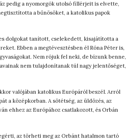
 pedig a nyomorgók utolsó fillérjeit is elvette,
egtisztította a bűnösöket, a katolikus papok
s dolgokat tanított, cselekedett, kisajátította a
reket. Ebben a megtévesztésben él Róna Péter is,
zagyvaságokat. Nem rójuk fel neki, de bízunk benne,
zavainak nem tulajdonítanak túl nagy jelentőséget,
kor valójában katolikus Európáról beszél. Arról
pát a középkorban. A sötétség, az üldözés, az
tván ehhez az Európához csatlakozott, és Orbán
megérti, az törheti meg az Orbánt hatalmon tartó