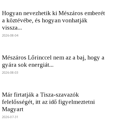
Hogyan nevezhetik ki Mészáros emberét
a köztévébe, és hogyan vonhatják
vissza...
2026-08-04
Mészáros Lőrinccel nem az a baj, hogy a
gyára sok energiát...
2026-08-03
Már firtatják a Tisza-szavazók
felelősségét, itt az idő figyelmeztetni
Magyart
2026-07-31