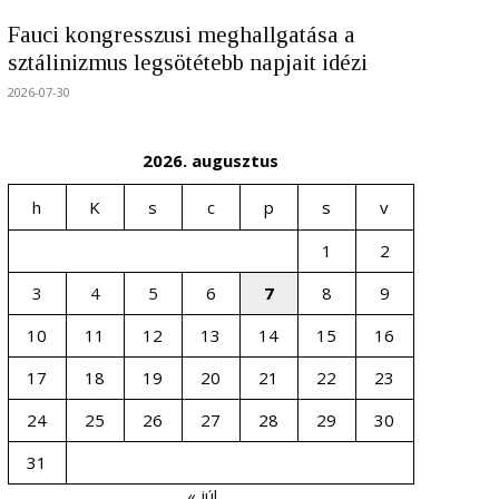
Fauci kongresszusi meghallgatása a
sztálinizmus legsötétebb napjait idézi
2026-07-30
2026. augusztus
h
K
s
c
p
s
v
1
2
3
4
5
6
7
8
9
10
11
12
13
14
15
16
17
18
19
20
21
22
23
24
25
26
27
28
29
30
31
« júl