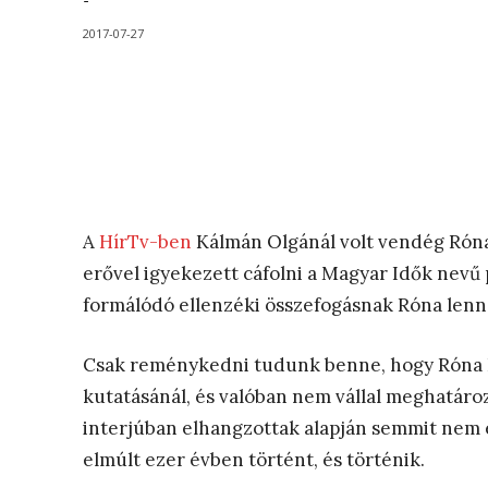
-
2017-07-27
A
HírTv-ben
Kálmán Olgánál volt vendég Róna
erővel igyekezett cáfolni a Magyar Idők nevű
formálódó ellenzéki összefogásnak Róna lenn
Csak reménykedni tudunk benne, hogy Róna 
kutatásánál, és valóban nem vállal meghatároz
interjúban elhangzottak alapján semmit nem 
elmúlt ezer évben történt, és történik.