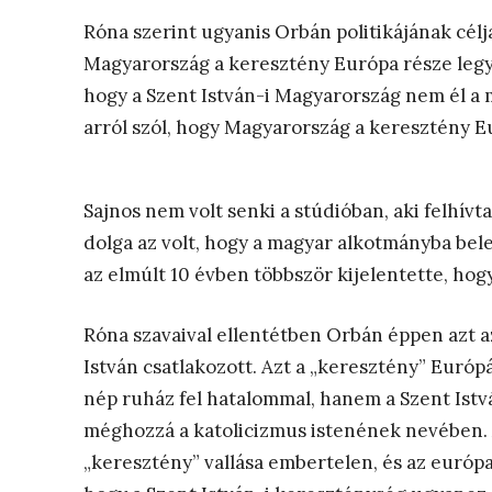
Róna szerint ugyanis Orbán politikájának célj
Magyarország a keresztény Európa része legy
hogy a Szent István-i Magyarország nem él a 
arról szól, hogy Magyarország a keresztény E
Sajnos nem volt senki a stúdióban, aki felhívt
dolga az volt, hogy a magyar alkotmányba bele
az elmúlt 10 évben többször kijelentette, hog
Róna szavaival ellentétben Orbán éppen azt a
István csatlakozott. Azt a „keresztény” Európ
nép ruház fel hatalommal, hanem a Szent Istvá
méghozzá a katolicizmus istenének nevében.
„keresztény” vallása embertelen, és az európa