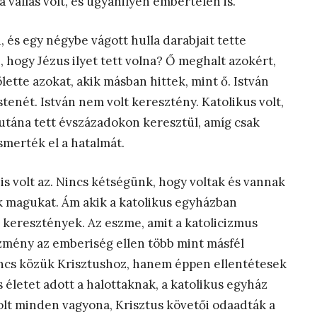
 vallás volt, és ugyanilyen embertelen is.
, és egy négybe vágott hulla darabjait tette
, hogy Jézus ilyet tett volna? Ő meghalt azokért,
ette azokat, akik másban hittek, mint ő. István
tenét. István nem volt keresztény. Katolikus volt,
s utána tett évszázadokon keresztül, amíg csak
smerték el a hatalmát.
s volt az. Nincs kétségünk, hogy voltak és vannak
k magukat. Ám akik a katolikus egyházban
 keresztények. Az eszme, amit a katolicizmus
ézmény az emberiség ellen több mint másfél
ncs közük Krisztushoz, hanem éppen ellentétesek
s életet adott a halottaknak, a katolikus egyház
olt minden vagyona, Krisztus követői odaadták a