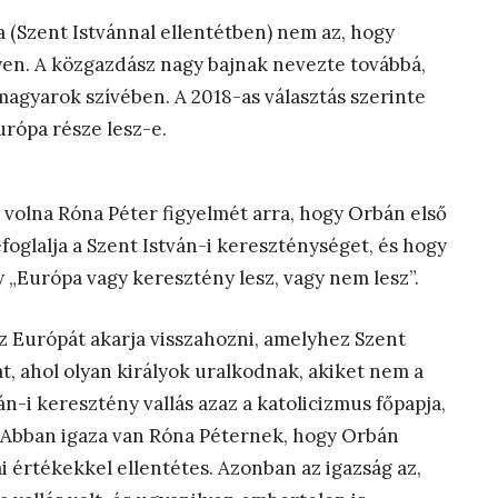
a (Szent Istvánnal ellentétben) nem az, hogy
en. A közgazdász nagy bajnak nevezte továbbá,
magyarok szívében. A 2018-as választás szerinte
urópa része lesz-e.
a volna Róna Péter figyelmét arra, hogy Orbán első
foglalja a Szent István-i kereszténységet, és hogy
y „Európa vagy keresztény lesz, vagy nem lesz”.
z Európát akarja visszahozni, amelyhez Szent
át, ahol olyan királyok uralkodnak, akiket nem a
n-i keresztény vallás azaz a katolicizmus főpapja,
 Abban igaza van Róna Péternek, hogy Orbán
i értékekkel ellentétes. Azonban az igazság az,