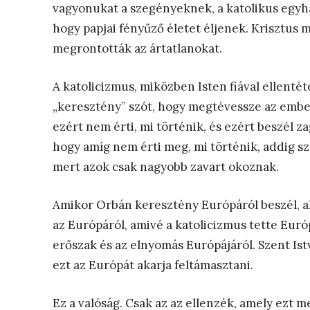
vagyonukat a szegényeknek, a katolikus egyház
hogy papjai fényűző életet éljenek. Krisztus m
megrontották az ártatlanokat.
A katolicizmus, miközben Isten fiával ellentéte
„keresztény” szót, hogy megtévessze az embe
ezért nem érti, mi történik, és ezért beszél 
hogy amíg nem érti meg, mi történik, addig s
mert azok csak nagyobb zavart okoznak.
Amikor Orbán keresztény Európáról beszél, ak
az Európáról, amivé a katolicizmus tette Euró
erőszak és az elnyomás Európájáról. Szent Is
ezt az Európát akarja feltámasztani.
Ez a valóság. Csak az az ellenzék, amely ezt 