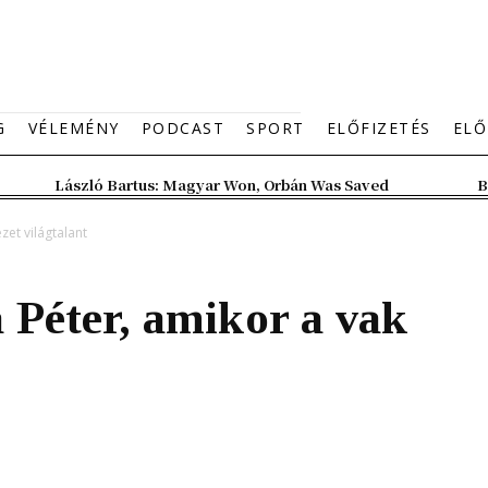
G
VÉLEMÉNY
PODCAST
SPORT
ELŐFIZETÉS
ELŐ
László Bartus: Magyar Won, Orbán Was Saved
B
zet világtalant
 Péter, amikor a vak