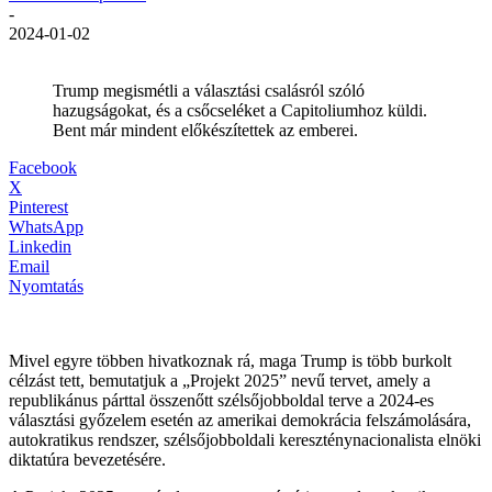
-
2024-01-02
Trump megismétli a választási csalásról szóló
hazugságokat, és a csőcseléket a Capitoliumhoz küldi.
Bent már mindent előkészítettek az emberei.
Facebook
X
Pinterest
WhatsApp
Linkedin
Email
Nyomtatás
Mivel egyre többen hivatkoznak rá, maga Trump is több burkolt
célzást tett, bemutatjuk a „Projekt 2025” nevű tervet, amely a
republikánus párttal összenőtt szélsőjobboldal terve a 2024-es
választási győzelem esetén az amerikai demokrácia felszámolására,
autokratikus rendszer, szélsőjobboldali kereszténynacionalista elnöki
diktatúra bevezetésére.