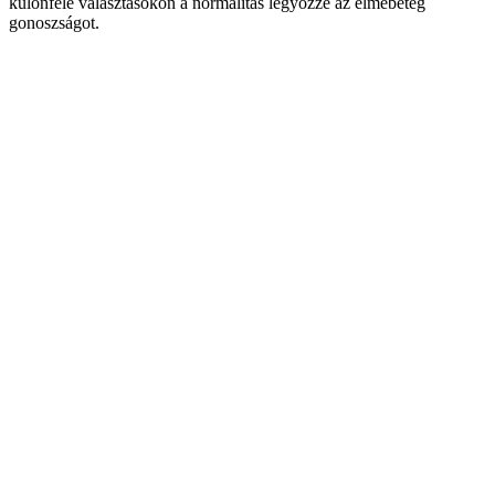
különféle választásokon a normalitás legyőzze az elmebeteg
gonoszságot.