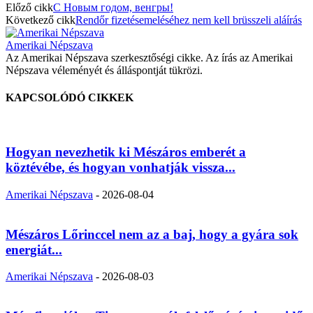
Előző cikk
С Новым годом, венгры!
Következő cikk
Rendőr fizetésemeléséhez nem kell brüsszeli aláírás
Amerikai Népszava
Az Amerikai Népszava szerkesztőségi cikke. Az írás az Amerikai
Népszava véleményét és álláspontját tükrözi.
KAPCSOLÓDÓ CIKKEK
Hogyan nevezhetik ki Mészáros emberét a
köztévébe, és hogyan vonhatják vissza...
Amerikai Népszava
-
2026-08-04
Mészáros Lőrinccel nem az a baj, hogy a gyára sok
energiát...
Amerikai Népszava
-
2026-08-03