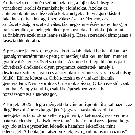
Antirasszizmus címén szüntetnék meg a faji sokszínűségre
vonatkozó iskolai és munkahelyi előírásokat. Azokat az
antidemokratikus intézkedéseket, amelyek a felvilágosodásból
fakadnak (a hatalmi ágak szétválasztása, a vélemény- és
sajtószabadság, a szabad választás megszüntetésére irányulnak), a
transzneműek, a melegek elleni propagandával indokolják, mintha
az önkényre ezek miatt lenne szükség. Ezzel szereznek támogatást a
fasiszta diktatúrához.
A projektre jellemző, hogy az abortusztablettákat be kell tiltani, az
igazságminisztériumnak pedig büntetőeljárást kell indítani minden
gyártóval és terjesztővel szemben. Az amerikai republikánus párt
következő elnökének olyan programot készítettek, amely a
disztópiák sötét világába és a középkorba vinnék vissza a szabadság
földjét. Ehhez képest az Orbán-rezsim egy virágzó liberális
genderállam. Nem szorulnak Orbán oktatására, Orbán ezektől csak
tanulhat. Ahogy tanul is, csak kis lépésekben vezeti be,
hozzászoktatva a lakosságot.
A Projekt 2025 a legkeményebb bevándorláspolitikát alkalmazná, az
illegálisokat táborokba gyűjtené (egyes javaslatok szerint a
melegeket is táborokba kellene gyűjteni), a katonaság résztvenne a
határvédelemben, hadszíntérré tenné a határt, ami azzal járna, hogy
egy idő után egyszerűen lelőnék a határhoz érkezőket, mint
ellenséget. A Pentagont átszerveznék, és a „kulturális marxizmus”