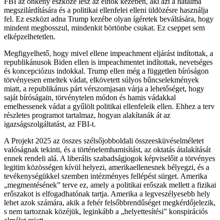
FBI az önkény eszköze lesz az elnök kezében, aki azt a hatalma
megszilárdítására és a politikai ellenfelei elleni üldözésre használja
fel. Ez eszközt adna Trump kezébe olyan ígéretek beváltására, hogy
mindent megbosszul, mindenkit börtönbe csukat. Ez cseppet sem
elképzelhetetlen.
Megfigyelhető, hogy mivel ellene impeachment eljárást indítottak, a
republikánusok Biden ellen is impeachmentet indítottak, nevetséges
és koncepciózus indokkal. Trump ellen még a független bíróságon
törvényesen emeltek vádat, elkövetett súlyos bűncselekmények
miatt, a republikánus párt vérszomjasan várja a lehetőséget, hogy
saját bíróságain, törvénytelen módon és hamis vádakkal
emelhessenek vádat a gyűlölt politikai ellenfeleik ellen. Ehhez a terv
részletes programot tartalmaz, hogyan alakítanák át az
igazságszolgáltatást, az FBI-t.
A Projekt 2025 az összes szélsőjobboldali összeesküvéselméletet
valóságnak tekinti, és a történelemhamisítást, az oktatás átalakítását
ennek rendeli alá. A liberális szabadságjogok képviselőit a törvényes
legitim közösségen kívül helyezi, amerikaellenesnek bélyegzi, és a
tevékenységükkel szemben intézményes fellépést sürget. Amerika
„megmentésének” terve ez, amely a politikai erőszak mellett a fizikai
erőszakot is elfogadhatónak tartja. Amerika a legveszélyesebb hely
lehet azok számára, akik a fehér felsőbbrendűséget megkérdőjelezik,
s nem tartoznak közéjük, leginkább a „helyettesítési” konspirációs