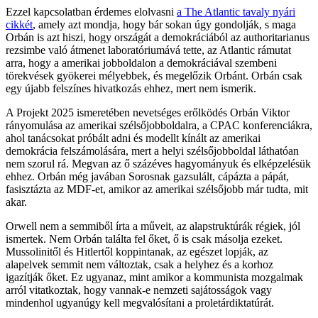
Ezzel kapcsolatban érdemes elolvasni
a The Atlantic tavaly nyári
cikkét
, amely azt mondja, hogy bár sokan úgy gondolják, s maga
Orbán is azt hiszi, hogy országát a demokráciából az authoritarianus
rezsimbe való átmenet laboratóriumává tette, az Atlantic rámutat
arra, hogy a amerikai jobboldalon a demokráciával szembeni
törekvések gyökerei mélyebbek, és megelőzik Orbánt. Orbán csak
egy újabb felszínes hivatkozás ehhez, mert nem ismerik.
A Projekt 2025 ismeretében nevetséges erőlködés Orbán Viktor
rányomulása az amerikai szélsőjobboldalra, a CPAC konferenciákra,
ahol tanácsokat próbált adni és modellt kínált az amerikai
demokrácia felszámolására, mert a helyi szélsőjobboldal láthatóan
nem szorul rá. Megvan az ő százéves hagyományuk és elképzelésük
ehhez. Orbán még javában Sorosnak gazsulált, cápázta a pápát,
fasisztázta az MDF-et, amikor az amerikai szélsőjobb már tudta, mit
akar.
Orwell nem a semmiből írta a műveit, az alapstruktúrák régiek, jól
ismertek. Nem Orbán találta fel őket, ő is csak másolja ezeket.
Mussolinitől és Hitlertől koppintanak, az egészet lopják, az
alapelvek semmit nem változtak, csak a helyhez és a korhoz
igazítják őket. Ez ugyanaz, mint amikor a kommunista mozgalmak
arról vitatkoztak, hogy vannak-e nemzeti sajátosságok vagy
mindenhol ugyanúgy kell megvalósítani a proletárdiktatúrát.