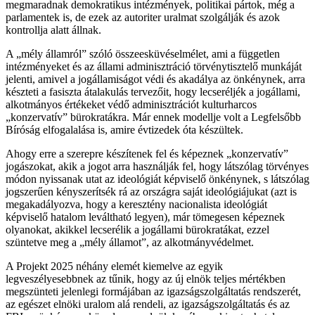
megmaradnak demokratikus intézmények, politikai pártok, még a
parlamentek is, de ezek az autoriter uralmat szolgálják és azok
kontrollja alatt állnak.
A „mély államról” szóló összeesküvéselmélet, ami a független
intézményeket és az állami adminisztráció törvénytisztelő munkáját
jelenti, amivel a jogállamiságot védi és akadálya az önkénynek, arra
készteti a fasiszta átalakulás tervezőit, hogy lecseréljék a jogállami,
alkotmányos értékeket védő adminisztrációt kulturharcos
„konzervatív” bürokratákra. Már ennek modellje volt a Legfelsőbb
Bíróság elfogalalása is, amire évtizedek óta készültek.
Ahogy erre a szerepre készítenek fel és képeznek „konzervatív”
jogászokat, akik a jogot arra használják fel, hogy látszólag törvényes
módon nyissanak utat az ideológiát képviselő önkénynek, s látszólag
jogszerűen kényszerítsék rá az országra saját ideológiájukat (azt is
megakadályozva, hogy a keresztény nacionalista ideológiát
képviselő hatalom leváltható legyen), már tömegesen képeznek
olyanokat, akikkel lecserélik a jogállami bürokratákat, ezzel
szüntetve meg a „mély államot”, az alkotmányvédelmet.
A Projekt 2025 néhány elemét kiemelve az egyik
legveszélyesebbnek az tűnik, hogy az új elnök teljes mértékben
megszünteti jelenlegi formájában az igazságszolgáltatás rendszerét,
az egészet elnöki uralom alá rendeli, az igazságszolgáltatás és az