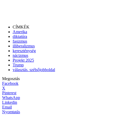
CÍMKÉK
Amerika
diktatúra
fasizmus
illiberalizmus
kereszténység
nácizmus
Projekt 2025
Trump
választás. szélsőjobboldal
Megosztás
Facebook
X
Pinterest
WhatsApp
Linkedin
Email
Nyomtatás