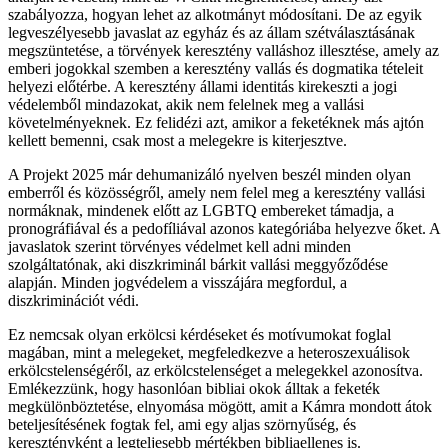
szabályozza, hogyan lehet az alkotmányt módosítani. De az egyik
legveszélyesebb javaslat az egyház és az állam szétválasztásának
megszüntetése, a törvények keresztény valláshoz illesztése, amely az
emberi jogokkal szemben a keresztény vallás és dogmatika tételeit
helyezi előtérbe. A keresztény állami identitás kirekeszti a jogi
védelemből mindazokat, akik nem felelnek meg a vallási
követelményeknek. Ez felidézi azt, amikor a feketéknek más ajtón
kellett bemenni, csak most a melegekre is kiterjesztve.
A Projekt 2025 már dehumanizáló nyelven beszél minden olyan
emberről és közösségről, amely nem felel meg a keresztény vallási
normáknak, mindenek előtt az LGBTQ embereket támadja, a
pronográfiával és a pedofíliával azonos kategóriába helyezve őket. A
javaslatok szerint törvényes védelmet kell adni minden
szolgáltatónak, aki diszkriminál bárkit vallási meggyőződése
alapján. Minden jogvédelem a visszájára megfordul, a
diszkriminációt védi.
Ez nemcsak olyan erkölcsi kérdéseket és motívumokat foglal
magában, mint a melegeket, megfeledkezve a heteroszexuálisok
erkölcstelenségéről, az erkölcstelenséget a melegekkel azonosítva.
Emlékezzünk, hogy hasonlóan bibliai okok álltak a feketék
megkülönböztetése, elnyomása mögött, amit a Kámra mondott átok
beteljesítésének fogtak fel, ami egy aljas szörnyűség, és
keresztényként a legteljesebb mértékben bibliaellenes is.