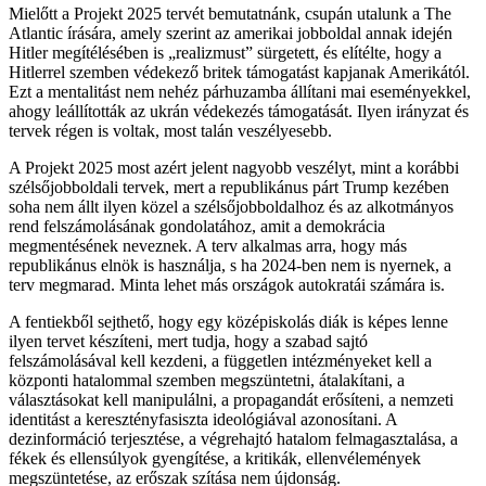
Mielőtt a Projekt 2025 tervét bemutatnánk, csupán utalunk a The
Atlantic írására, amely szerint az amerikai jobboldal annak idején
Hitler megítélésében is „realizmust” sürgetett, és elítélte, hogy a
Hitlerrel szemben védekező britek támogatást kapjanak Amerikától.
Ezt a mentalitást nem nehéz párhuzamba állítani mai eseményekkel,
ahogy leállították az ukrán védekezés támogatását. Ilyen irányzat és
tervek régen is voltak, most talán veszélyesebb.
A Projekt 2025 most azért jelent nagyobb veszélyt, mint a korábbi
szélsőjobboldali tervek, mert a republikánus párt Trump kezében
soha nem állt ilyen közel a szélsőjobboldalhoz és az alkotmányos
rend felszámolásának gondolatához, amit a demokrácia
megmentésének neveznek. A terv alkalmas arra, hogy más
republikánus elnök is használja, s ha 2024-ben nem is nyernek, a
terv megmarad. Minta lehet más országok autokratái számára is.
A fentiekből sejthető, hogy egy középiskolás diák is képes lenne
ilyen tervet készíteni, mert tudja, hogy a szabad sajtó
felszámolásával kell kezdeni, a független intézményeket kell a
központi hatalommal szemben megszüntetni, átalakítani, a
választásokat kell manipulálni, a propagandát erősíteni, a nemzeti
identitást a keresztényfasiszta ideológiával azonosítani. A
dezinformáció terjesztése, a végrehajtó hatalom felmagasztalása, a
fékek és ellensúlyok gyengítése, a kritikák, ellenvélemények
megszüntetése, az erőszak szítása nem újdonság.