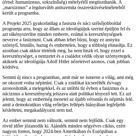
(értsd: humanizmus, sokszínűség) mételyétől megtisztítanák. A
„marxizmus” a legdurvább antiszemita összeesküvéselméleteből
került a programba.
A Projekt 2025 gyakorlatilag a fasiszta és náci szélsőjobboldal
programja arra, hogy az állam az ideológiájuk szerint épüljön fel és
azt rákényszerítse minden emberre, ezúttal is kereszténységnek
nevezve a fasizmust. Csak abban lehet bízni, hogy ez annyira
szörnyű, brutális, hazug és embertelen, hogy a többség elutasítja. Ez
azonban csak akkor történik meg, ha nem hiszk el, hogy ezzel a
kereszténységet, a nemzetet és a családot védik olyan szörnyetegek,
akiknek az ideológiája Adolf Hitler nézeteivel azonos, csak jobban
kódolva.
Semmi új nincs a programban, amit már ne ismerne a világ, ami még
ne okozott volna népirtást. Csak a zsidókat kicserélték és/vagy
azonosították a melegekkel, és az utóbbi tíz évben a fasizmus és a
nácizmus a kereszténység jelszava alatt politikai tényező lett. Ez azt
jelenti, hogy az emberiség menetel az újabb vérontás és népirtás felé,
amit a demokratikus világ erőteljes fellépés hiányában legfeljebb
késleltetni, megakadályozni nem tud.
Az ember semmit nem változik, semmit nem fejlődik. Csak egy
rövid időre józanodik ki. Ajándék minden négyéves ciklus, ezért
nagyon fontos, hogy 2024-ben Amerikában és Európában a