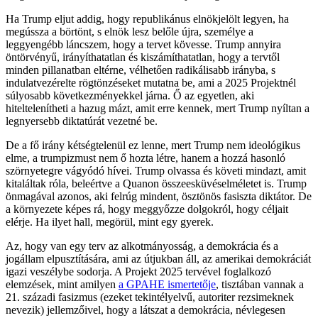
Ha Trump eljut addig, hogy republikánus elnökjelölt legyen, ha
megússza a börtönt, s elnök lesz belőle újra, személye a
leggyengébb láncszem, hogy a tervet kövesse. Trump annyira
öntörvényű, irányíthatatlan és kiszámíthatatlan, hogy a tervtől
minden pillanatban eltérne, vélhetően radikálisabb irányba, s
indulatvezérelte rögtönzéseket mutatna be, ami a 2025 Projektnél
súlyosabb következményekkel járna. Ő az egyetlen, aki
hiteltelenítheti a hazug mázt, amit erre kennek, mert Trump nyíltan a
legnyersebb diktatúrát vezetné be.
De a fő irány kétségtelenül ez lenne, mert Trump nem ideológikus
elme, a trumpizmust nem ő hozta létre, hanem a hozzá hasonló
szörnyetegre vágyódó hívei. Trump olvassa és követi mindazt, amit
kitaláltak róla, beleértve a Quanon összeesküvéselméletet is. Trump
önmagával azonos, aki felrúg mindent, ösztönös fasiszta diktátor. De
a környezete képes rá, hogy meggyőzze dolgokról, hogy céljait
elérje. Ha ilyet hall, megörül, mint egy gyerek.
Az, hogy van egy terv az alkotmányosság, a demokrácia és a
jogállam elpusztítására, ami az útjukban áll, az amerikai demokráciát
igazi veszélybe sodorja. A Projekt 2025 tervével foglalkozó
elemzések, mint amilyen
a GPAHE ismertetője
, tisztában vannak a
21. századi fasizmus (ezeket tekintélyelvű, autoriter rezsimeknek
nevezik) jellemzőivel, hogy a látszat a demokrácia, névlegesen