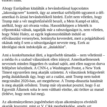
elmélet miatt.
Ahogy Európában kitalálták a bevándorlással kapcsolatos
„lakosságcsere” konteót, úgy az amerikai szélsőjobb ugyanezt a dél-
amerikai és ázsiai bevándorlókról hirdeti. Ezért nem véletlen, hogy
Trump már a vér megfertőzéséről beszél, a Mein Kampf-ot idézi,
anélkül, hogy azt olvasta volna. Hasonlóképpen a feketék is
célpontokká válnak, tagadják már a rabszolgaságot is, nem véletlen,
hogy Nikki Haley, az egyik legkonszolidáltab induló az
előválasztási versenyben, botrányba keveredett, mert a polgárháború
okának még ő sem a rabszolgaságot nevezte meg. Ezek az
ideológiai okok indokolják az „átalakítást”.
Ami a konkrétumokat illeti, a legerősebb támadás – nem véletlenül –
a média és a szabad választások ellen irányul. Amerikaellenesnek
neveznek minden független és szabad sajtót, ami ellen nagyon durva
fellépésre készülnek. A CNN-t, a Washington Postot, a New York
Timest egyszerűen meg akarják szüntetni. A választások felügyeletét
pedig átalakítanák úgy, hogy azt a csalást, amit Trump nem tudott
megcsinálni 2020-ban, azt megtehesse. A Trump-dinasztia hatalmát
is meg akarják erősíteni. Trump már olyanokat posztol, hogy ő az
Egyesült Államok soha le nem váltható elnöke, aki örökre az marad
(feltéve, hogy nem hal meg).
Az alkotmányellenes jogsértéseket olyan alkotmányos elvekből
akarják levezetni, mint az V. Cikk meghekkelése, amely azt