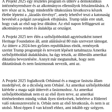
A Projekt 2025 egy részletes program és útiterv a demokratikus
intézményrendszer és az alkotmányos ellensúlyok felszámolására. A
terv része az is, hogy mindenféle tiltakozásra hivatkozva készek
életbe léptetni a „lázadás törvényt”, amely lehetővé teszi a katonaság
bevetését a polgári zavargások elfojtására. Trump talán erre utalt,
hogy csak az első nap lesz diktátor. Az első napon felfüggeszti az
alkotmányos rendet és átalakítja az országot.
A Projekt 2025 terv élén a szélsőjobboldali agytrösztként ismert
Heritage Foundation áll, amit aláírásával 80 más szervezet támogat.
Az útiterv a 2024-ben győztes republikánus elnök, reményeik
szerint Trump programját és tervezett lépéseit tartalmazza Amerika
szélsőjobboldali átalakítására, ha úgy tetszik, az illiberális amerikai
diktatúra bevezetésére. Annyit már megtanultak, hogy nem
diktatúrának és nem fasizmusnak nevezik, ami az.
A Projekt 2025 foglalkozik Orbánnal és a magyar fasiszta állam
modelljével, de a dicsőség nem Orbáné. Az amerikai szélsőjobboldal
kiérlelte a maga saját útitervét a fasizmushoz. Az amerikai
szélsőjobboldalnak nem ez az első ilyen terve, az amerikai
történelemben mindig voltak ilyen törekvések, beleértve a Hitlerrel
való rokonszenvezést is. Orbán nem az első hivatkozás, és nem is az
utolsó. Most éppen ő van kéznél ehhez, ami inkább egy szégyen.