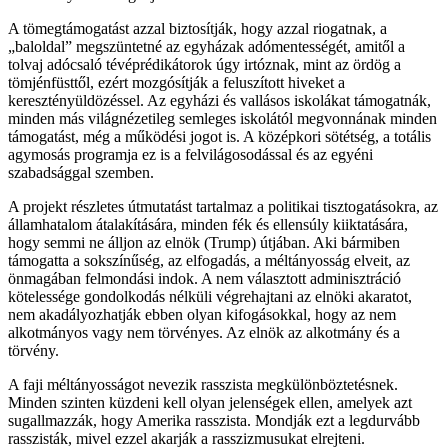
A tömegtámogatást azzal biztosítják, hogy azzal riogatnak, a
„baloldal” megszüntetné az egyházak adómentességét, amitől a
tolvaj adócsaló tévéprédikátorok úgy irtóznak, mint az ördög a
tömjénfüsttől, ezért mozgósítják a feluszított hiveket a
keresztényüldözéssel. Az egyházi és vallásos iskolákat támogatnák,
minden más világnézetileg semleges iskolától megvonnának minden
támogatást, még a működési jogot is. A középkori sötétség, a totális
agymosás programja ez is a felvilágosodással és az egyéni
szabadsággal szemben.
A projekt részletes útmutatást tartalmaz a politikai tisztogatásokra, az
államhatalom átalakítására, minden fék és ellensúly kiiktatására,
hogy semmi ne álljon az elnök (Trump) útjában. Aki bármiben
támogatta a sokszínűség, az elfogadás, a méltányosság elveit, az
önmagában felmondási indok. A nem választott adminisztráció
kötelessége gondolkodás nélküli végrehajtani az elnöki akaratot,
nem akadályozhatják ebben olyan kifogásokkal, hogy az nem
alkotmányos vagy nem törvényes. Az elnök az alkotmány és a
törvény.
A faji méltányosságot nevezik rasszista megkülönböztetésnek.
Minden szinten küzdeni kell olyan jelenségek ellen, amelyek azt
sugallmazzák, hogy Amerika rasszista. Mondják ezt a legdurvább
rasszisták, mivel ezzel akarják a rasszizmusukat elrejteni.